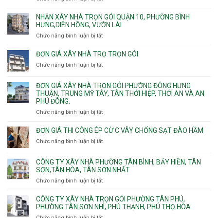
trọn
Đơn
gói
giá
NHẬN XÂY NHÀ TRỌN GÓI QUẬN 10, PHƯỜNG BÌNH
Phường
xây
HƯNG,DIÊN HỒNG, VƯỜN LÀI
Hiệp
nhà
Chức năng bình luận bị tắt
ở
Bình,
phường
Nhận
Tam
Gia
xây
Bình,
ĐƠN GIÁ XÂY NHÀ TRỌ TRỌN GÓI
Định,
nhà
Thủ
Chức năng bình luận bị tắt
Bình
ở
trọn
Đức,
Thạnh,
Đơn
gói
Linh
Thạnh
giá
ĐƠN GIÁ XÂY NHÀ TRỌN GÓI PHƯỜNG ĐÔNG HƯNG
Quận
Xuân,
Mỹ
xây
THUẬN, TRUNG MỸ TÂY, TÂN THỚI HIỆP, THỚI AN VÀ AN
10,
Long
Tây,Bình
nhà
PHÚ ĐÔNG.
Phường
Bình,
Lợi
trọ
Bình
Tăng
Chức năng bình luận bị tắt
ở
Trung
trọn
Hưng,Diên
Nhơn
Đơn
gói
Hồng,
Phú,
giá
ĐƠN GIÁ THI CÔNG ÉP CỪ C VÂY CHỐNG SẠT ĐÀO HẦM
Vườn
Phước
xây
Chức năng bình luận bị tắt
ở
Lài
Long,
nhà
Đơn
Long
trọn
giá
Phước,
CÔNG TY XÂY NHÀ PHƯỜNG TÂN BÌNH, BẢY HIỀN, TÂN
gói
thi
Long
SƠN,TÂN HÒA, TÂN SƠN NHẤT
Phường
công
Trường,
Đông
Chức năng bình luận bị tắt
ở
ép
An
Hưng
Công
cừ
Khánh,
Thuận,
ty
CÔNG TY XÂY NHÀ TRỌN GÓI PHƯỜNG TÂN PHÚ,
C
Bình
Trung
xây
PHƯỜNG TÂN SƠN NHÌ, PHÚ THẠNH, PHÚ THỌ HÒA
vây
Trưng
Mỹ
nhà
chống
Chức năng bình luận bị tắt
ở