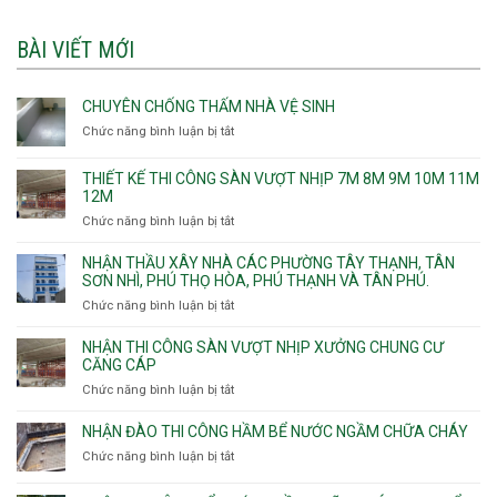
BÀI VIẾT MỚI
CHUYÊN CHỐNG THẤM NHÀ VỆ SINH
Chức năng bình luận bị tắt
ở
Chuyên
chống
THIẾT KẾ THI CÔNG SÀN VƯỢT NHỊP 7M 8M 9M 10M 11M
thấm
12M
nhà
Chức năng bình luận bị tắt
ở
vệ
Thiết
sinh
kế
NHẬN THẦU XÂY NHÀ CÁC PHƯỜNG TÂY THẠNH, TÂN
thi
SƠN NHÌ, PHÚ THỌ HÒA, PHÚ THẠNH VÀ TÂN PHÚ.
công
Chức năng bình luận bị tắt
ở
sàn
Nhận
vượt
thầu
NHẬN THI CÔNG SÀN VƯỢT NHỊP XƯỞNG CHUNG CƯ
nhịp
xây
CĂNG CÁP
7m
nhà
Chức năng bình luận bị tắt
ở
8m
các
Nhận
9m
phường
thi
10m
NHẬN ĐÀO THI CÔNG HẦM BỂ NƯỚC NGẦM CHỮA CHÁY
Tây
công
11m
Chức năng bình luận bị tắt
Thạnh,
ở
sàn
12m
Tân
Nhận
vượt
Sơn
đào