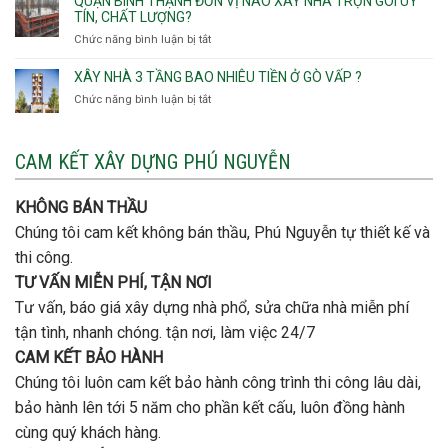
QUẬN BÌNH THẠNH ĐƠN VỊ NÀO XÂY NHÀ TRỌN GÓI UY
Hội
quan
rẻ
TÍN, CHẤT LƯỢNG?
Tây,An
trọng
Quận
Chức năng bình luận bị tắt
ở
Hội
khi
Thủ
Quận
Đông
thi
Đức
Bình
XÂY NHÀ 3 TẦNG BAO NHIÊU TIỀN Ở GÒ VẤP ?
công
Thạnh
thép
Chức năng bình luận bị tắt
ở
đơn
móng
Xây
vị
cọc
nhà
nào
3
CAM KẾT XÂY DỰNG PHÚ NGUYỄN
xây
tầng
nhà
bao
trọn
nhiêu
KHÔNG BÁN THẦU
gói
tiền
uy
Chúng tôi cam kết không bán thầu, Phú Nguyễn tự thiết kế và
ở
tín,
Gò
thi công.
chất
Vấp
lượng?
TƯ VẤN MIỄN PHÍ, TẬN NƠI
?
Tư vấn, báo giá xây dựng nhà phổ, sửa chữa nhà miễn phí
tận tình, nhanh chóng. tận nơi, làm việc 24/7
CAM KẾT BẢO HÀNH
Chúng tôi luôn cam kết bảo hành công trình thi công lâu dài,
bảo hành lên tới 5 năm cho phần kết cấu, luôn đồng hành
cùng quý khách hàng.