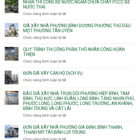
NHẬN THI CÔNG BỂ NƯỚC NGẦM CHỮA CHÁY PCCC BỂ
nhịp
Nhì,
thi
NƯỚC THẢI
xưởng
Phú
công
chung
Chức năng bình luận bị tắt
ở
Thọ
hầm
cư
Nhận
Hòa,
bể
căng
thi
GIÁ XÂY NHÀ PHƯỜNG BÌNH DƯƠNG PHƯỜNG THỦ DẦU
Phú
nước
cáp
công
MỘT PHƯỜNG TÂN UYÊN.
Thạnh
Ngầm
bể
và
chữa
Chức năng bình luận bị tắt
ở
nước
Tân
cháy
Giá
ngầm
Phú.
xây
QUY TRÌNH THI CÔNG PHẦN THÔ NHÂN CÔNG HOÀN
chữa
nhà
THIỆN
cháy
Phường
Chức năng bình luận bị tắt
ở
pccc
Bình
Quy
bể
Dương
trình
nước
ĐƠN GIÁ XÂY CĂN HỘ DỊCH VỤ
Phường
thi
thải
Chức năng bình luận bị tắt
Thủ
ở
công
Dầu
Đơn
phần
Một
giá
BÁO GIÁ XÂY NHÀ TRỌN GÓI PHƯỜNG HIỆP BÌNH, TAM
thô
Phường
xây
BÌNH, THỦ ĐỨC, LINH XUÂN, LONG BÌNH, TĂNG NHƠN PHÚ,
nhân
Tân
căn
PHƯỚC LONG, LONG PHƯỚC, LONG TRƯỜNG, AN KHÁNH,
công
Uyên.
hộ
BÌNH TRƯNG VÀ CÁT LÁI
hoàn
dịch
thiện
Chức năng bình luận bị tắt
ở
vụ
Báo
giá
ĐƠN GIÁ XÂY NHÀ PHƯỜNG GIA ĐỊNH, BÌNH THẠNH,
xây
THẠNH MỸ TÂY,BÌNH LỢI TRUNG
nhà
Chức năng bình luận bị tắt
ở