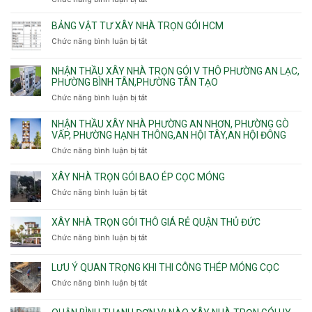
và
Tây,
Phường
sạt
Công
Cát
Tân
Tân
đào
ty
Lái
BẢNG VẬT TƯ XÂY NHÀ TRỌN GÓI HCM
Thới
Bình,
hầm
xây
Hiệp,
Chức năng bình luận bị tắt
Bảy
ở
nhà
Thới
Hiền,
Bảng
trọn
An
Tân
vật
NHẬN THẦU XÂY NHÀ TRỌN GÓI V THÔ PHƯỜNG AN LẠC,
gói
và
Sơn,Tân
tư
PHƯỜNG BÌNH TÂN,PHƯỜNG TÂN TẠO
Phường
An
Hòa,
xây
Tân
Phú
Chức năng bình luận bị tắt
ở
Tân
nhà
Phú,
Đông.
Nhận
Sơn
trọn
Phường
thầu
NHẬN THẦU XÂY NHÀ PHƯỜNG AN NHƠN, PHƯỜNG GÒ
Nhất
gói
Tân
xây
VẤP, PHƯỜNG HẠNH THÔNG,AN HỘI TÂY,AN HỘI ĐÔNG
HCM
Sơn
nhà
Chức năng bình luận bị tắt
ở
Nhì,
trọn
Nhận
Phú
gói
thầu
XÂY NHÀ TRỌN GÓI BAO ÉP CỌC MÓNG
Thạnh,
v
xây
Phú
Chức năng bình luận bị tắt
thô
ở
nhà
Thọ
Phường
Xây
Phường
Hòa
An
nhà
XÂY NHÀ TRỌN GÓI THÔ GIÁ RẺ QUẬN THỦ ĐỨC
An
Lạc,
trọn
Nhơn,
Chức năng bình luận bị tắt
ở
Phường
gói
Phường
Xây
Bình
bao
Gò
nhà
Tân,Phường
ép
LƯU Ý QUAN TRỌNG KHI THI CÔNG THÉP MÓNG CỌC
Vấp,
trọn
Tân
cọc
Phường
Chức năng bình luận bị tắt
ở
gói
Tạo
móng
Hạnh
Lưu
thô
Thông,An
ý
giá