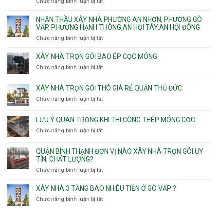
Phú
Chức năng bình luận bị tắt
ở
Tân
nhà
Phú,
Đông.
Nhận
Sơn
trọn
Phường
thầu
NHẬN THẦU XÂY NHÀ PHƯỜNG AN NHƠN, PHƯỜNG GÒ
Nhất
gói
Tân
xây
VẤP, PHƯỜNG HẠNH THÔNG,AN HỘI TÂY,AN HỘI ĐÔNG
HCM
Sơn
nhà
Chức năng bình luận bị tắt
ở
Nhì,
trọn
Nhận
Phú
gói
thầu
XÂY NHÀ TRỌN GÓI BAO ÉP CỌC MÓNG
Thạnh,
v
xây
Phú
Chức năng bình luận bị tắt
thô
ở
nhà
Thọ
Phường
Xây
Phường
Hòa
An
nhà
XÂY NHÀ TRỌN GÓI THÔ GIÁ RẺ QUẬN THỦ ĐỨC
An
Lạc,
trọn
Nhơn,
Chức năng bình luận bị tắt
ở
Phường
gói
Phường
Xây
Bình
bao
Gò
nhà
Tân,Phường
ép
LƯU Ý QUAN TRỌNG KHI THI CÔNG THÉP MÓNG CỌC
Vấp,
trọn
Tân
cọc
Phường
Chức năng bình luận bị tắt
ở
gói
Tạo
móng
Hạnh
Lưu
thô
Thông,An
ý
giá
QUẬN BÌNH THẠNH ĐƠN VỊ NÀO XÂY NHÀ TRỌN GÓI UY
Hội
quan
rẻ
TÍN, CHẤT LƯỢNG?
Tây,An
trọng
Quận
Chức năng bình luận bị tắt
ở
Hội
khi
Thủ
Quận
Đông
thi
Đức
Bình
XÂY NHÀ 3 TẦNG BAO NHIÊU TIỀN Ở GÒ VẤP ?
công
Thạnh
thép
Chức năng bình luận bị tắt
ở
đơn
móng
Xây
vị
cọc
nhà