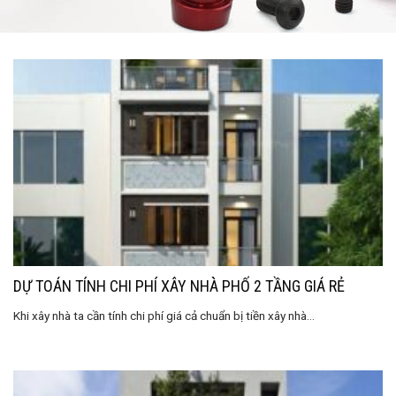
DỰ TOÁN TÍNH CHI PHÍ XÂY NHÀ PHỐ 2 TẦNG GIÁ RẺ
Khi xây nhà ta cần tính chi phí giá cả chuẩn bị tiền xây nhà...