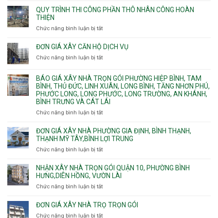
ngầm
Phú.
xây
QUY TRÌNH THI CÔNG PHẦN THÔ NHÂN CÔNG HOÀN
chữa
nhà
THIỆN
cháy
Phường
Chức năng bình luận bị tắt
ở
pccc
Bình
Quy
bể
Dương
trình
nước
ĐƠN GIÁ XÂY CĂN HỘ DỊCH VỤ
Phường
thi
thải
Chức năng bình luận bị tắt
Thủ
ở
công
Dầu
Đơn
phần
Một
giá
BÁO GIÁ XÂY NHÀ TRỌN GÓI PHƯỜNG HIỆP BÌNH, TAM
thô
Phường
xây
BÌNH, THỦ ĐỨC, LINH XUÂN, LONG BÌNH, TĂNG NHƠN PHÚ,
nhân
Tân
căn
PHƯỚC LONG, LONG PHƯỚC, LONG TRƯỜNG, AN KHÁNH,
công
Uyên.
hộ
BÌNH TRƯNG VÀ CÁT LÁI
hoàn
dịch
thiện
Chức năng bình luận bị tắt
ở
vụ
Báo
giá
ĐƠN GIÁ XÂY NHÀ PHƯỜNG GIA ĐỊNH, BÌNH THẠNH,
xây
THẠNH MỸ TÂY,BÌNH LỢI TRUNG
nhà
Chức năng bình luận bị tắt
ở
trọn
Đơn
gói
giá
NHẬN XÂY NHÀ TRỌN GÓI QUẬN 10, PHƯỜNG BÌNH
Phường
xây
HƯNG,DIÊN HỒNG, VƯỜN LÀI
Hiệp
nhà
Chức năng bình luận bị tắt
ở
Bình,
phường
Nhận
Tam
Gia
xây
Bình,
ĐƠN GIÁ XÂY NHÀ TRỌ TRỌN GÓI
Định,
nhà
Thủ
Chức năng bình luận bị tắt
Bình
ở