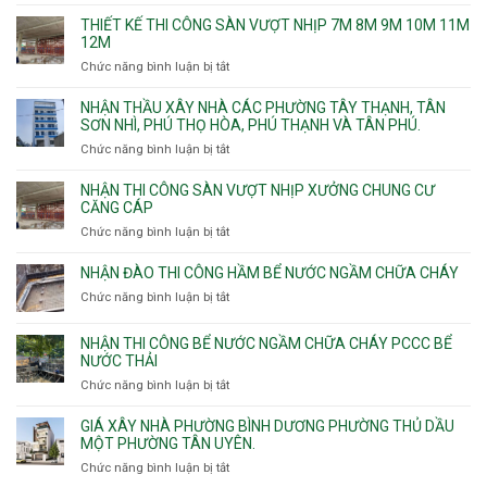
chống
THIẾT KẾ THI CÔNG SÀN VƯỢT NHỊP 7M 8M 9M 10M 11M
thấm
12M
nhà
Chức năng bình luận bị tắt
ở
vệ
Thiết
sinh
kế
NHẬN THẦU XÂY NHÀ CÁC PHƯỜNG TÂY THẠNH, TÂN
thi
SƠN NHÌ, PHÚ THỌ HÒA, PHÚ THẠNH VÀ TÂN PHÚ.
công
Chức năng bình luận bị tắt
ở
sàn
Nhận
vượt
thầu
NHẬN THI CÔNG SÀN VƯỢT NHỊP XƯỞNG CHUNG CƯ
nhịp
xây
CĂNG CÁP
7m
nhà
Chức năng bình luận bị tắt
ở
8m
các
Nhận
9m
phường
thi
10m
NHẬN ĐÀO THI CÔNG HẦM BỂ NƯỚC NGẦM CHỮA CHÁY
Tây
công
11m
Chức năng bình luận bị tắt
Thạnh,
ở
sàn
12m
Tân
Nhận
vượt
Sơn
đào
NHẬN THI CÔNG BỂ NƯỚC NGẦM CHỮA CHÁY PCCC BỂ
nhịp
Nhì,
thi
NƯỚC THẢI
xưởng
Phú
công
chung
Chức năng bình luận bị tắt
ở
Thọ
hầm
cư
Nhận
Hòa,
bể
căng
thi
GIÁ XÂY NHÀ PHƯỜNG BÌNH DƯƠNG PHƯỜNG THỦ DẦU
Phú
nước
cáp
công
MỘT PHƯỜNG TÂN UYÊN.
Thạnh
Ngầm
bể
và
chữa
Chức năng bình luận bị tắt
ở
nước
Tân
cháy
Giá