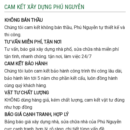
nào
3
CAM KẾT XÂY DỰNG PHÚ NGUYỄN
xây
tầng
nhà
bao
trọn
nhiêu
KHÔNG BÁN THẦU
gói
tiền
uy
Chúng tôi cam kết không bán thầu, Phú Nguyễn tự thiết kế và
ở
tín,
Gò
thi công.
chất
Vấp
lượng?
TƯ VẤN MIỄN PHÍ, TẬN NƠI
?
Tư vấn, báo giá xây dựng nhà phổ, sửa chữa nhà miễn phí
tận tình, nhanh chóng. tận nơi, làm việc 24/7
CAM KẾT BẢO HÀNH
Chúng tôi luôn cam kết bảo hành công trình thi công lâu dài,
bảo hành lên tới 5 năm cho phần kết cấu, luôn đồng hành
cùng quý khách hàng.
VẬT TƯ CHẤT LƯỢNG
KHÔNG dùng hàng giả, kém chất lượng, cam kết vật tư đùng
như hợp đồng
BÁO GIÁ CẠNH TRANH, HỢP LÝ
Bảng báo giá xây dựng nhà, sửa chữa nhà của Phú Nguyễn
cực cạnh tranh, hợp lý, rõ ràng, chi tiết từng vấn đề