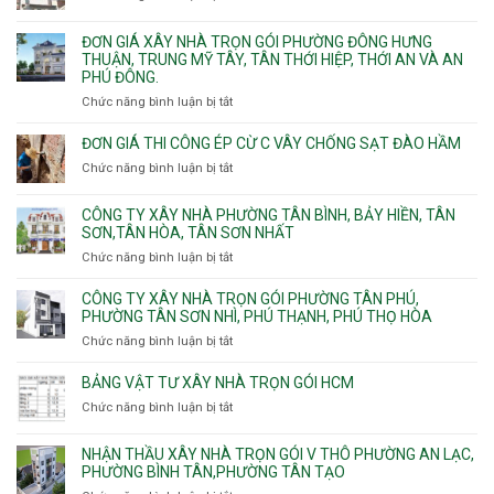
trọn
Đức,
Thạnh,
Đơn
gói
Linh
Thạnh
giá
ĐƠN GIÁ XÂY NHÀ TRỌN GÓI PHƯỜNG ĐÔNG HƯNG
Quận
Xuân,
Mỹ
xây
THUẬN, TRUNG MỸ TÂY, TÂN THỚI HIỆP, THỚI AN VÀ AN
10,
Long
Tây,Bình
nhà
PHÚ ĐÔNG.
Phường
Bình,
Lợi
trọ
Bình
Tăng
Chức năng bình luận bị tắt
ở
Trung
trọn
Hưng,Diên
Nhơn
Đơn
gói
Hồng,
Phú,
giá
ĐƠN GIÁ THI CÔNG ÉP CỪ C VÂY CHỐNG SẠT ĐÀO HẦM
Vườn
Phước
xây
Chức năng bình luận bị tắt
ở
Lài
Long,
nhà
Đơn
Long
trọn
giá
Phước,
CÔNG TY XÂY NHÀ PHƯỜNG TÂN BÌNH, BẢY HIỀN, TÂN
gói
thi
Long
SƠN,TÂN HÒA, TÂN SƠN NHẤT
Phường
công
Trường,
Đông
Chức năng bình luận bị tắt
ở
ép
An
Hưng
Công
cừ
Khánh,
Thuận,
ty
CÔNG TY XÂY NHÀ TRỌN GÓI PHƯỜNG TÂN PHÚ,
C
Bình
Trung
xây
PHƯỜNG TÂN SƠN NHÌ, PHÚ THẠNH, PHÚ THỌ HÒA
vây
Trưng
Mỹ
nhà
chống
Chức năng bình luận bị tắt
ở
và
Tây,
Phường
sạt
Công
Cát
Tân
Tân
đào
ty
Lái
BẢNG VẬT TƯ XÂY NHÀ TRỌN GÓI HCM
Thới
Bình,
hầm
xây
Hiệp,
Chức năng bình luận bị tắt
Bảy
ở
nhà
Thới
Hiền,
Bảng
trọn
An
Tân
vật
NHẬN THẦU XÂY NHÀ TRỌN GÓI V THÔ PHƯỜNG AN LẠC,
gói
và
Sơn,Tân
tư
PHƯỜNG BÌNH TÂN,PHƯỜNG TÂN TẠO
Phường
An
Hòa,
xây
Tân