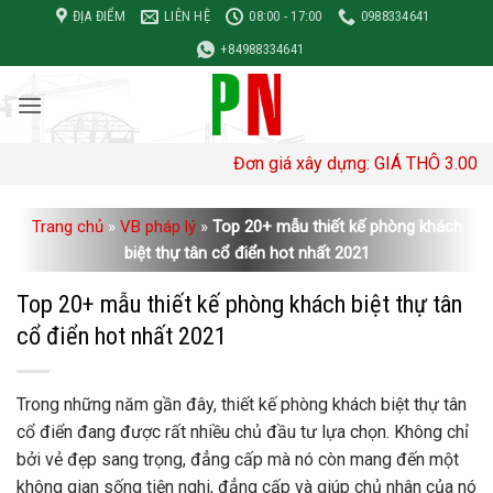
Bỏ
ĐỊA ĐIỂM
LIÊN HỆ
08:00 - 17:00
0988334641
qua
+84988334641
nội
dung
Đơn giá xây dựng: GIÁ THÔ 3.000.000– 3.40
Trang chủ
»
VB pháp lý
»
Top 20+ mẫu thiết kế phòng khách
biệt thự tân cổ điển hot nhất 2021
Top 20+ mẫu thiết kế phòng khách biệt thự tân
cổ điển hot nhất 2021
Trong những năm gần đây, thiết kế phòng khách biệt thự tân
cổ điển đang được rất nhiều chủ đầu tư lựa chọn. Không chỉ
bởi vẻ đẹp sang trọng, đẳng cấp mà nó còn mang đến một
không gian sống tiện nghi, đẳng cấp và giúp chủ nhân của nó