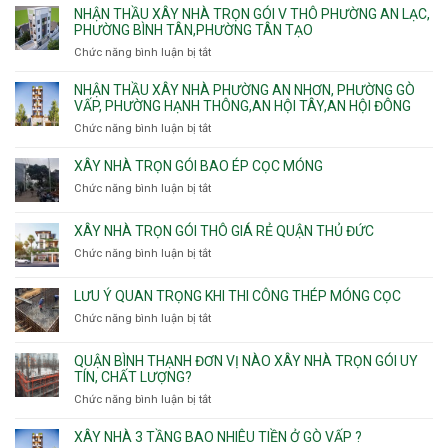
An
Tân
vật
NHẬN THẦU XÂY NHÀ TRỌN GÓI V THÔ PHƯỜNG AN LẠC,
gói
và
Sơn,Tân
tư
PHƯỜNG BÌNH TÂN,PHƯỜNG TÂN TẠO
Phường
An
Hòa,
xây
Tân
Phú
Chức năng bình luận bị tắt
ở
Tân
nhà
Phú,
Đông.
Nhận
Sơn
trọn
Phường
thầu
NHẬN THẦU XÂY NHÀ PHƯỜNG AN NHƠN, PHƯỜNG GÒ
Nhất
gói
Tân
xây
VẤP, PHƯỜNG HẠNH THÔNG,AN HỘI TÂY,AN HỘI ĐÔNG
HCM
Sơn
nhà
Chức năng bình luận bị tắt
ở
Nhì,
trọn
Nhận
Phú
gói
thầu
XÂY NHÀ TRỌN GÓI BAO ÉP CỌC MÓNG
Thạnh,
v
xây
Phú
Chức năng bình luận bị tắt
thô
ở
nhà
Thọ
Phường
Xây
Phường
Hòa
An
nhà
XÂY NHÀ TRỌN GÓI THÔ GIÁ RẺ QUẬN THỦ ĐỨC
An
Lạc,
trọn
Nhơn,
Chức năng bình luận bị tắt
ở
Phường
gói
Phường
Xây
Bình
bao
Gò
nhà
Tân,Phường
ép
LƯU Ý QUAN TRỌNG KHI THI CÔNG THÉP MÓNG CỌC
Vấp,
trọn
Tân
cọc
Phường
Chức năng bình luận bị tắt
ở
gói
Tạo
móng
Hạnh
Lưu
thô
Thông,An
ý
giá
QUẬN BÌNH THẠNH ĐƠN VỊ NÀO XÂY NHÀ TRỌN GÓI UY
Hội
quan
rẻ
TÍN, CHẤT LƯỢNG?
Tây,An
trọng
Quận
Chức năng bình luận bị tắt
ở
Hội
khi
Thủ
Quận
Đông
thi
Đức
Bình
XÂY NHÀ 3 TẦNG BAO NHIÊU TIỀN Ở GÒ VẤP ?
công