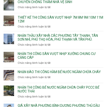
CHUYÊN CHỐNG THẤM NHÀ VỆ SINH
Chức năng bình luận bị tắt
ở
Chuyên
chống
THIẾT KẾ THI CÔNG SÀN VƯỢT NHỊP 7M 8M 9M 10M 11M
thấm
12M
nhà
Chức năng bình luận bị tắt
ở
vệ
Thiết
sinh
kế
NHẬN THẦU XÂY NHÀ CÁC PHƯỜNG TÂY THẠNH, TÂN
thi
SƠN NHÌ, PHÚ THỌ HÒA, PHÚ THẠNH VÀ TÂN PHÚ.
công
Chức năng bình luận bị tắt
ở
sàn
Nhận
vượt
thầu
NHẬN THI CÔNG SÀN VƯỢT NHỊP XƯỞNG CHUNG CƯ
nhịp
xây
CĂNG CÁP
7m
nhà
Chức năng bình luận bị tắt
ở
8m
các
Nhận
9m
phường
thi
10m
NHẬN ĐÀO THI CÔNG HẦM BỂ NƯỚC NGẦM CHỮA CHÁY
Tây
công
11m
Chức năng bình luận bị tắt
Thạnh,
ở
sàn
12m
Tân
Nhận
vượt
Sơn
đào
NHẬN THI CÔNG BỂ NƯỚC NGẦM CHỮA CHÁY PCCC BỂ
nhịp
Nhì,
thi
NƯỚC THẢI
xưởng
Phú
công
chung
Chức năng bình luận bị tắt
ở
Thọ
hầm
cư
Nhận
Hòa,
bể
căng
thi
GIÁ XÂY NHÀ PHƯỜNG BÌNH DƯƠNG PHƯỜNG THỦ DẦU
Phú
nước