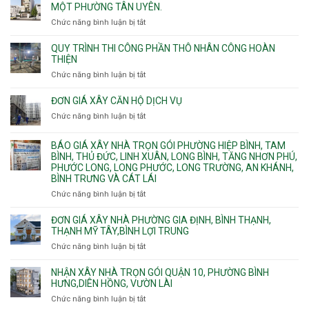
cáp
công
MỘT PHƯỜNG TÂN UYÊN.
Thạnh
Ngầm
bể
và
chữa
Chức năng bình luận bị tắt
ở
nước
Tân
cháy
Giá
ngầm
Phú.
xây
QUY TRÌNH THI CÔNG PHẦN THÔ NHÂN CÔNG HOÀN
chữa
nhà
THIỆN
cháy
Phường
Chức năng bình luận bị tắt
ở
pccc
Bình
Quy
bể
Dương
trình
nước
ĐƠN GIÁ XÂY CĂN HỘ DỊCH VỤ
Phường
thi
thải
Chức năng bình luận bị tắt
Thủ
ở
công
Dầu
Đơn
phần
Một
giá
BÁO GIÁ XÂY NHÀ TRỌN GÓI PHƯỜNG HIỆP BÌNH, TAM
thô
Phường
xây
BÌNH, THỦ ĐỨC, LINH XUÂN, LONG BÌNH, TĂNG NHƠN PHÚ,
nhân
Tân
căn
PHƯỚC LONG, LONG PHƯỚC, LONG TRƯỜNG, AN KHÁNH,
công
Uyên.
hộ
BÌNH TRƯNG VÀ CÁT LÁI
hoàn
dịch
thiện
Chức năng bình luận bị tắt
ở
vụ
Báo
giá
ĐƠN GIÁ XÂY NHÀ PHƯỜNG GIA ĐỊNH, BÌNH THẠNH,
xây
THẠNH MỸ TÂY,BÌNH LỢI TRUNG
nhà
Chức năng bình luận bị tắt
ở
trọn
Đơn
gói
giá
NHẬN XÂY NHÀ TRỌN GÓI QUẬN 10, PHƯỜNG BÌNH
Phường
xây
HƯNG,DIÊN HỒNG, VƯỜN LÀI
Hiệp
nhà
Chức năng bình luận bị tắt
ở
Bình,
phường