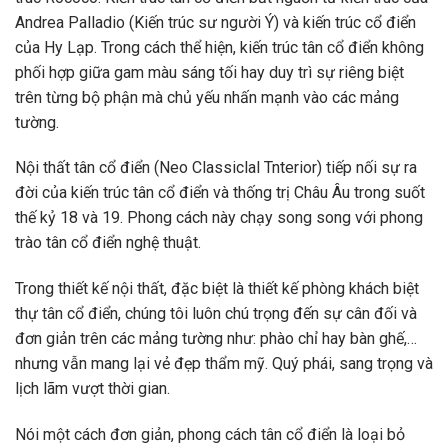
Andrea Palladio (Kiến trúc sư người Ý) và kiến ​​trúc cổ điển
của Hy Lạp. Trong cách thể hiện, kiến ​​trúc tân cổ điển không
phối hợp giữa gam màu sáng tối hay duy trì sự riêng biệt
trên từng bộ phận mà chủ yếu nhấn mạnh vào các mảng
tường.
Nội thất tân cổ điển (Neo Classiclal Tnterior) tiếp nối sự ra
đời của kiến ​​trúc tân cổ điển và thống trị Châu Âu trong suốt
thế kỷ 18 và 19. Phong cách này chạy song song với phong
trào tân cổ điển nghệ thuật.
Trong thiết kế nội thất, đặc biệt là thiết kế phòng khách biệt
thự tân cổ điển, chúng tôi luôn chú trọng đến sự cân đối và
đơn giản trên các mảng tường như: phào chỉ hay bàn ghế,…
nhưng vẫn mang lại vẻ đẹp thẩm mỹ. Quý phái, sang trọng và
lịch lãm vượt thời gian.
Nói một cách đơn giản, phong cách tân cổ điển là loại bỏ