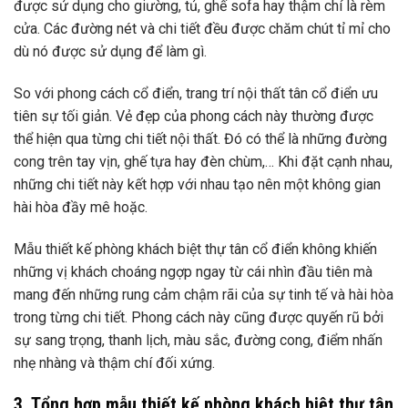
được sử dụng cho giường, tủ, ghế sofa hay thậm chí là rèm
cửa. Các đường nét và chi tiết đều được chăm chút tỉ mỉ cho
dù nó được sử dụng để làm gì.
So với phong cách cổ điển, trang trí nội thất tân cổ điển ưu
tiên sự tối giản. Vẻ đẹp của phong cách này thường được
thể hiện qua từng chi tiết nội thất. Đó có thể là những đường
cong trên tay vịn, ghế tựa hay đèn chùm,… Khi đặt cạnh nhau,
những chi tiết này kết hợp với nhau tạo nên một không gian
hài hòa đầy mê hoặc.
Mẫu thiết kế phòng khách biệt thự tân cổ điển không khiến
những vị khách choáng ngợp ngay từ cái nhìn đầu tiên mà
mang đến những rung cảm chậm rãi của sự tinh tế và hài hòa
trong từng chi tiết. Phong cách này cũng được quyến rũ bởi
sự sang trọng, thanh lịch, màu sắc, đường cong, điểm nhấn
nhẹ nhàng và thậm chí đối xứng.
3. Tổng hợp mẫu thiết kế phòng khách biệt thự tân