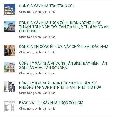
Nhận
Tam
Gia
xây
Bình,
ĐƠN GIÁ XÂY NHÀ TRỌ TRỌN GÓI
Định,
nhà
Thủ
Chức năng bình luận bị tắt
Bình
ở
trọn
Đức,
Thạnh,
Đơn
gói
Linh
Thạnh
giá
ĐƠN GIÁ XÂY NHÀ TRỌN GÓI PHƯỜNG ĐÔNG HƯNG
Quận
Xuân,
Mỹ
xây
THUẬN, TRUNG MỸ TÂY, TÂN THỚI HIỆP, THỚI AN VÀ AN
10,
Long
Tây,Bình
nhà
PHÚ ĐÔNG.
Phường
Bình,
Lợi
trọ
Bình
Tăng
Chức năng bình luận bị tắt
ở
Trung
trọn
Hưng,Diên
Nhơn
Đơn
gói
Hồng,
Phú,
giá
ĐƠN GIÁ THI CÔNG ÉP CỪ C VÂY CHỐNG SẠT ĐÀO HẦM
Vườn
Phước
xây
Chức năng bình luận bị tắt
ở
Lài
Long,
nhà
Đơn
Long
trọn
giá
Phước,
CÔNG TY XÂY NHÀ PHƯỜNG TÂN BÌNH, BẢY HIỀN, TÂN
gói
thi
Long
SƠN,TÂN HÒA, TÂN SƠN NHẤT
Phường
công
Trường,
Đông
Chức năng bình luận bị tắt
ở
ép
An
Hưng
Công
cừ
Khánh,
Thuận,
ty
CÔNG TY XÂY NHÀ TRỌN GÓI PHƯỜNG TÂN PHÚ,
C
Bình
Trung
xây
PHƯỜNG TÂN SƠN NHÌ, PHÚ THẠNH, PHÚ THỌ HÒA
vây
Trưng
Mỹ
nhà
chống
Chức năng bình luận bị tắt
ở
và
Tây,
Phường
sạt
Công
Cát
Tân
Tân
đào
ty
Lái
BẢNG VẬT TƯ XÂY NHÀ TRỌN GÓI HCM
Thới
Bình,
hầm
xây
Hiệp,
Chức năng bình luận bị tắt
Bảy
ở
nhà
Thới
Hiền,
Bảng
trọn