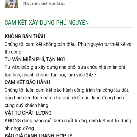
Thạnh
thép
Chức năng bình luận bị tắt
ở
đơn
móng
Xây
vị
cọc
nhà
nào
3
CAM KẾT XÂY DỰNG PHÚ NGUYỄN
xây
tầng
nhà
bao
trọn
nhiêu
KHÔNG BÁN THẦU
gói
tiền
uy
Chúng tôi cam kết không bán thầu, Phú Nguyễn tự thiết kế và
ở
tín,
Gò
thi công.
chất
Vấp
lượng?
TƯ VẤN MIỄN PHÍ, TẬN NƠI
?
Tư vấn, báo giá xây dựng nhà phổ, sửa chữa nhà miễn phí
tận tình, nhanh chóng. tận nơi, làm việc 24/7
CAM KẾT BẢO HÀNH
Chúng tôi luôn cam kết bảo hành công trình thi công lâu dài,
bảo hành lên tới 5 năm cho phần kết cấu, luôn đồng hành
cùng quý khách hàng.
VẬT TƯ CHẤT LƯỢNG
KHÔNG dùng hàng giả, kém chất lượng, cam kết vật tư đùng
như hợp đồng
BÁO GIÁ CẠNH TRANH, HỢP LÝ