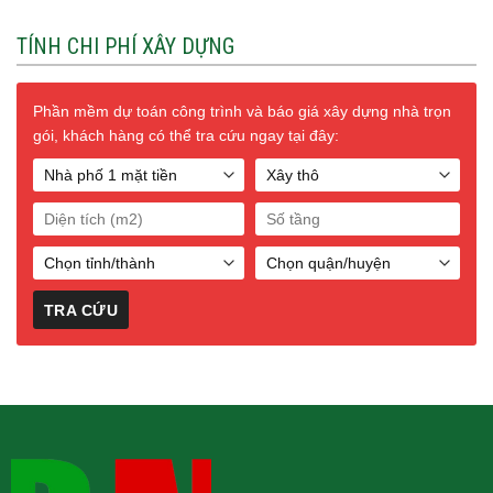
TÍNH CHI PHÍ XÂY DỰNG
Phần mềm dự toán công trình và báo giá xây dựng nhà trọn
gói, khách hàng có thể tra cứu ngay tại đây: