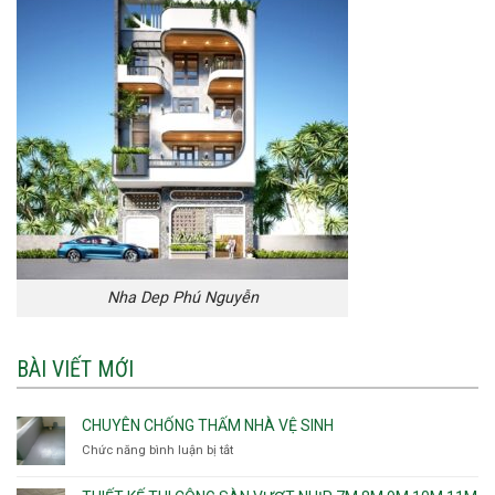
Nha Dep Phú Nguyễn
BÀI VIẾT MỚI
CHUYÊN CHỐNG THẤM NHÀ VỆ SINH
Chức năng bình luận bị tắt
ở
Chuyên
chống