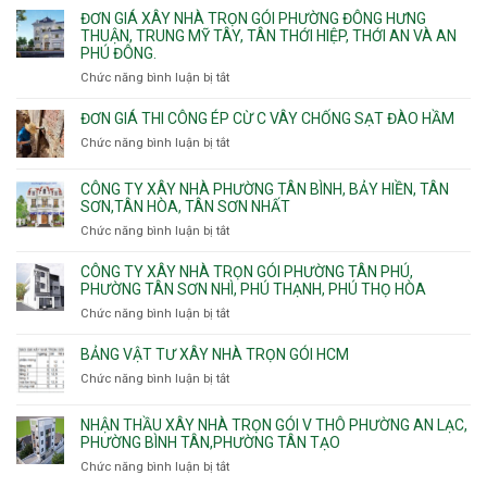
Linh
Thạnh
giá
ĐƠN GIÁ XÂY NHÀ TRỌN GÓI PHƯỜNG ĐÔNG HƯNG
Quận
Xuân,
Mỹ
xây
THUẬN, TRUNG MỸ TÂY, TÂN THỚI HIỆP, THỚI AN VÀ AN
10,
Long
Tây,Bình
nhà
PHÚ ĐÔNG.
Phường
Bình,
Lợi
trọ
Bình
Tăng
Chức năng bình luận bị tắt
ở
Trung
trọn
Hưng,Diên
Nhơn
Đơn
gói
Hồng,
Phú,
giá
ĐƠN GIÁ THI CÔNG ÉP CỪ C VÂY CHỐNG SẠT ĐÀO HẦM
Vườn
Phước
xây
Chức năng bình luận bị tắt
ở
Lài
Long,
nhà
Đơn
Long
trọn
giá
Phước,
CÔNG TY XÂY NHÀ PHƯỜNG TÂN BÌNH, BẢY HIỀN, TÂN
gói
thi
Long
SƠN,TÂN HÒA, TÂN SƠN NHẤT
Phường
công
Trường,
Đông
Chức năng bình luận bị tắt
ở
ép
An
Hưng
Công
cừ
Khánh,
Thuận,
ty
CÔNG TY XÂY NHÀ TRỌN GÓI PHƯỜNG TÂN PHÚ,
C
Bình
Trung
xây
PHƯỜNG TÂN SƠN NHÌ, PHÚ THẠNH, PHÚ THỌ HÒA
vây
Trưng
Mỹ
nhà
chống
Chức năng bình luận bị tắt
ở
và
Tây,
Phường
sạt
Công
Cát
Tân
Tân
đào
ty
Lái
BẢNG VẬT TƯ XÂY NHÀ TRỌN GÓI HCM
Thới
Bình,
hầm
xây
Hiệp,
Chức năng bình luận bị tắt
Bảy
ở
nhà
Thới
Hiền,
Bảng
trọn
An
Tân
vật
NHẬN THẦU XÂY NHÀ TRỌN GÓI V THÔ PHƯỜNG AN LẠC,
gói
và
Sơn,Tân
tư
PHƯỜNG BÌNH TÂN,PHƯỜNG TÂN TẠO
Phường
An
Hòa,
xây
Tân
Phú
Chức năng bình luận bị tắt
ở
Tân
nhà
Phú,
Đông.
Nhận