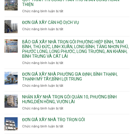
chữa
nhà
THIỆN
cháy
Phường
Chức năng bình luận bị tắt
ở
pccc
Bình
Quy
bể
Dương
trình
nước
ĐƠN GIÁ XÂY CĂN HỘ DỊCH VỤ
Phường
thi
thải
Chức năng bình luận bị tắt
Thủ
ở
công
Dầu
Đơn
phần
Một
giá
BÁO GIÁ XÂY NHÀ TRỌN GÓI PHƯỜNG HIỆP BÌNH, TAM
thô
Phường
xây
BÌNH, THỦ ĐỨC, LINH XUÂN, LONG BÌNH, TĂNG NHƠN PHÚ,
nhân
Tân
căn
PHƯỚC LONG, LONG PHƯỚC, LONG TRƯỜNG, AN KHÁNH,
công
Uyên.
hộ
BÌNH TRƯNG VÀ CÁT LÁI
hoàn
dịch
thiện
Chức năng bình luận bị tắt
ở
vụ
Báo
giá
ĐƠN GIÁ XÂY NHÀ PHƯỜNG GIA ĐỊNH, BÌNH THẠNH,
xây
THẠNH MỸ TÂY,BÌNH LỢI TRUNG
nhà
Chức năng bình luận bị tắt
ở
trọn
Đơn
gói
giá
NHẬN XÂY NHÀ TRỌN GÓI QUẬN 10, PHƯỜNG BÌNH
Phường
xây
HƯNG,DIÊN HỒNG, VƯỜN LÀI
Hiệp
nhà
Chức năng bình luận bị tắt
ở
Bình,
phường
Nhận
Tam
Gia
xây
Bình,
ĐƠN GIÁ XÂY NHÀ TRỌ TRỌN GÓI
Định,
nhà
Thủ
Chức năng bình luận bị tắt
Bình
ở
trọn
Đức,
Thạnh,
Đơn
gói