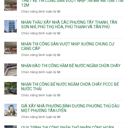
THIẾT KẾ THI CÔNG SÀN VƯỢT NHỊP 7M 8M 9M 10M 11M
thấm
12M
nhà
Chức năng bình luận bị tắt
ở
vệ
Thiết
sinh
kế
NHẬN THẦU XÂY NHÀ CÁC PHƯỜNG TÂY THẠNH, TÂN
thi
SƠN NHÌ, PHÚ THỌ HÒA, PHÚ THẠNH VÀ TÂN PHÚ.
công
Chức năng bình luận bị tắt
ở
sàn
Nhận
vượt
thầu
NHẬN THI CÔNG SÀN VƯỢT NHỊP XƯỞNG CHUNG CƯ
nhịp
xây
CĂNG CÁP
7m
nhà
Chức năng bình luận bị tắt
ở
8m
các
Nhận
9m
phường
thi
10m
NHẬN ĐÀO THI CÔNG HẦM BỂ NƯỚC NGẦM CHỮA CHÁY
Tây
công
11m
Chức năng bình luận bị tắt
Thạnh,
ở
sàn
12m
Tân
Nhận
vượt
Sơn
đào
NHẬN THI CÔNG BỂ NƯỚC NGẦM CHỮA CHÁY PCCC BỂ
nhịp
Nhì,
thi
NƯỚC THẢI
xưởng
Phú
công
chung
Chức năng bình luận bị tắt
ở
Thọ
hầm
cư
Nhận
Hòa,
bể
căng
thi
GIÁ XÂY NHÀ PHƯỜNG BÌNH DƯƠNG PHƯỜNG THỦ DẦU
Phú
nước
cáp
công
MỘT PHƯỜNG TÂN UYÊN.
Thạnh
Ngầm
bể
và
chữa
Chức năng bình luận bị tắt
ở
nước
Tân
cháy
Giá
ngầm
Phú.
xây
QUY TRÌNH THI CÔNG PHẦN THÔ NHÂN CÔNG HOÀN