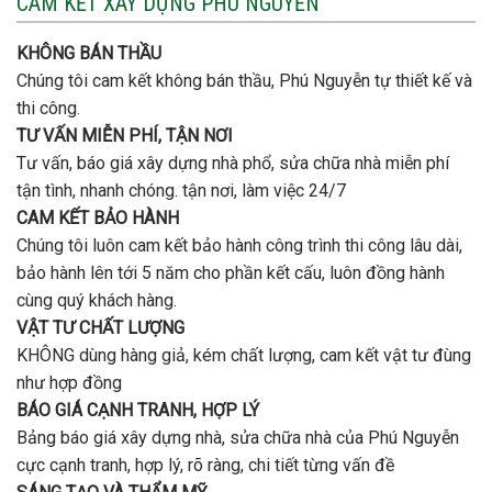
CAM KẾT XÂY DỰNG PHÚ NGUYỄN
tầng
nhà
bao
trọn
nhiêu
KHÔNG BÁN THẦU
gói
tiền
uy
Chúng tôi cam kết không bán thầu, Phú Nguyễn tự thiết kế và
ở
tín,
Gò
thi công.
chất
Vấp
lượng?
TƯ VẤN MIỄN PHÍ, TẬN NƠI
?
Tư vấn, báo giá xây dựng nhà phổ, sửa chữa nhà miễn phí
tận tình, nhanh chóng. tận nơi, làm việc 24/7
CAM KẾT BẢO HÀNH
Chúng tôi luôn cam kết bảo hành công trình thi công lâu dài,
bảo hành lên tới 5 năm cho phần kết cấu, luôn đồng hành
cùng quý khách hàng.
VẬT TƯ CHẤT LƯỢNG
KHÔNG dùng hàng giả, kém chất lượng, cam kết vật tư đùng
như hợp đồng
BÁO GIÁ CẠNH TRANH, HỢP LÝ
Bảng báo giá xây dựng nhà, sửa chữa nhà của Phú Nguyễn
cực cạnh tranh, hợp lý, rõ ràng, chi tiết từng vấn đề