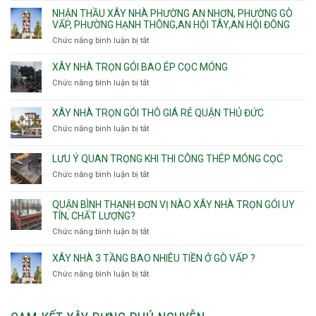
Sơn
trọn
Phường
thầu
NHẬN THẦU XÂY NHÀ PHƯỜNG AN NHƠN, PHƯỜNG GÒ
Nhất
gói
Tân
xây
VẤP, PHƯỜNG HẠNH THÔNG,AN HỘI TÂY,AN HỘI ĐÔNG
HCM
Sơn
nhà
Chức năng bình luận bị tắt
ở
Nhì,
trọn
Nhận
Phú
gói
thầu
XÂY NHÀ TRỌN GÓI BAO ÉP CỌC MÓNG
Thạnh,
v
xây
Phú
Chức năng bình luận bị tắt
thô
ở
nhà
Thọ
Phường
Xây
Phường
Hòa
An
nhà
XÂY NHÀ TRỌN GÓI THÔ GIÁ RẺ QUẬN THỦ ĐỨC
An
Lạc,
trọn
Nhơn,
Chức năng bình luận bị tắt
ở
Phường
gói
Phường
Xây
Bình
bao
Gò
nhà
Tân,Phường
ép
LƯU Ý QUAN TRỌNG KHI THI CÔNG THÉP MÓNG CỌC
Vấp,
trọn
Tân
cọc
Phường
Chức năng bình luận bị tắt
ở
gói
Tạo
móng
Hạnh
Lưu
thô
Thông,An
ý
giá
QUẬN BÌNH THẠNH ĐƠN VỊ NÀO XÂY NHÀ TRỌN GÓI UY
Hội
quan
rẻ
TÍN, CHẤT LƯỢNG?
Tây,An
trọng
Quận
Chức năng bình luận bị tắt
ở
Hội
khi
Thủ
Quận
Đông
thi
Đức
Bình
XÂY NHÀ 3 TẦNG BAO NHIÊU TIỀN Ở GÒ VẤP ?
công
Thạnh
thép
Chức năng bình luận bị tắt
ở
đơn
móng
Xây
vị
cọc
nhà
nào
3
xây