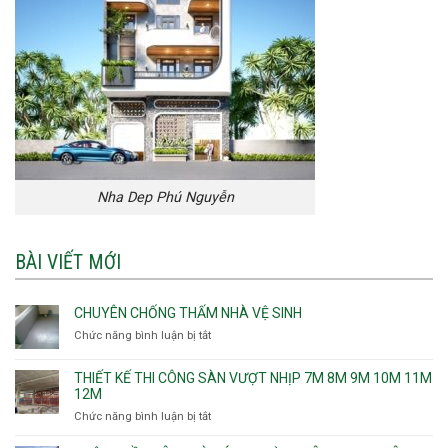
Nha Dep Phú Nguyễn
BÀI VIẾT MỚI
CHUYÊN CHỐNG THẤM NHÀ VỆ SINH
Chức năng bình luận bị tắt
ở
Chuyên
chống
THIẾT KẾ THI CÔNG SÀN VƯỢT NHỊP 7M 8M 9M 10M 11M
thấm
12M
nhà
Chức năng bình luận bị tắt
ở
vệ
Thiết
sinh