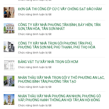
Trung
trọn
Hưng,Diên
Nhơn
Đơn
gói
Hồng,
Phú,
giá
ĐƠN GIÁ THI CÔNG ÉP CỪ C VÂY CHỐNG SẠT ĐÀO HẦM
Vườn
Phước
xây
Chức năng bình luận bị tắt
ở
Lài
Long,
nhà
Đơn
Long
trọn
giá
Phước,
CÔNG TY XÂY NHÀ PHƯỜNG TÂN BÌNH, BẢY HIỀN, TÂN
gói
thi
Long
SƠN,TÂN HÒA, TÂN SƠN NHẤT
Phường
công
Trường,
Đông
Chức năng bình luận bị tắt
ở
ép
An
Hưng
Công
cừ
Khánh,
Thuận,
ty
CÔNG TY XÂY NHÀ TRỌN GÓI PHƯỜNG TÂN PHÚ,
C
Bình
Trung
xây
PHƯỜNG TÂN SƠN NHÌ, PHÚ THẠNH, PHÚ THỌ HÒA
vây
Trưng
Mỹ
nhà
chống
Chức năng bình luận bị tắt
ở
và
Tây,
Phường
sạt
Công
Cát
Tân
Tân
đào
ty
Lái
BẢNG VẬT TƯ XÂY NHÀ TRỌN GÓI HCM
Thới
Bình,
hầm
xây
Hiệp,
Chức năng bình luận bị tắt
Bảy
ở
nhà
Thới
Hiền,
Bảng
trọn
An
Tân
vật
NHẬN THẦU XÂY NHÀ TRỌN GÓI V THÔ PHƯỜNG AN LẠC,
gói
và
Sơn,Tân
tư
PHƯỜNG BÌNH TÂN,PHƯỜNG TÂN TẠO
Phường
An
Hòa,
xây
Tân
Phú
Chức năng bình luận bị tắt
ở
Tân
nhà
Phú,
Đông.
Nhận
Sơn
trọn
Phường
thầu
NHẬN THẦU XÂY NHÀ PHƯỜNG AN NHƠN, PHƯỜNG GÒ
Nhất
gói
Tân
xây
VẤP, PHƯỜNG HẠNH THÔNG,AN HỘI TÂY,AN HỘI ĐÔNG
HCM
Sơn
nhà
Chức năng bình luận bị tắt
ở
Nhì,
trọn