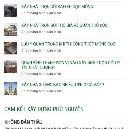
Nhận
Phú
gói
thầu
XÂY NHÀ TRỌN GÓI BAO ÉP CỌC MÓNG
Thạnh,
v
xây
Phú
Chức năng bình luận bị tắt
thô
ở
nhà
Thọ
Phường
Xây
Phường
Hòa
An
nhà
XÂY NHÀ TRỌN GÓI THÔ GIÁ RẺ QUẬN THỦ ĐỨC
An
Lạc,
trọn
Nhơn,
Chức năng bình luận bị tắt
ở
Phường
gói
Phường
Xây
Bình
bao
Gò
nhà
Tân,Phường
ép
LƯU Ý QUAN TRỌNG KHI THI CÔNG THÉP MÓNG CỌC
Vấp,
trọn
Tân
cọc
Phường
Chức năng bình luận bị tắt
ở
gói
Tạo
móng
Hạnh
Lưu
thô
Thông,An
ý
giá
QUẬN BÌNH THẠNH ĐƠN VỊ NÀO XÂY NHÀ TRỌN GÓI UY
Hội
quan
rẻ
TÍN, CHẤT LƯỢNG?
Tây,An
trọng
Quận
Chức năng bình luận bị tắt
ở
Hội
khi
Thủ
Quận
Đông
thi
Đức
Bình
XÂY NHÀ 3 TẦNG BAO NHIÊU TIỀN Ở GÒ VẤP ?
công
Thạnh
thép
Chức năng bình luận bị tắt
ở
đơn
móng
Xây
vị
cọc
nhà
nào
3
CAM KẾT XÂY DỰNG PHÚ NGUYỄN
xây
tầng
nhà
bao
trọn
nhiêu
KHÔNG BÁN THẦU
gói
tiền
uy