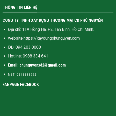
THÔNG TIN LIÊN HỆ
CÔNG TY TNHH XÂY DỰNG THƯƠNG MẠI CK PHÚ NGUYỄN
Địa chỉ: 11A Hồng Hà, P2, Tân Bình, Hồ Chí Minh.
website:
https://xaydungphunguyen.com
DĐ: 094 203 0008
Hotline:
0988 334 641
Email: phunguyenxd2@gmail.com
MST: 0313333952
FANPAGE FACEBOOK