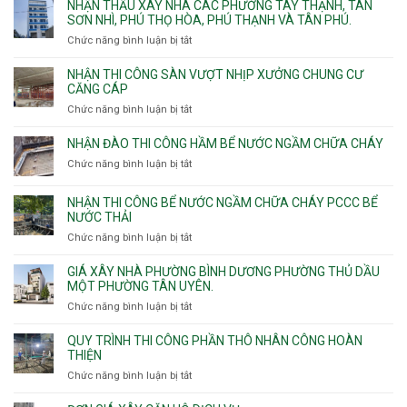
kế
NHẬN THẦU XÂY NHÀ CÁC PHƯỜNG TÂY THẠNH, TÂN
thi
SƠN NHÌ, PHÚ THỌ HÒA, PHÚ THẠNH VÀ TÂN PHÚ.
công
Chức năng bình luận bị tắt
ở
sàn
Nhận
vượt
thầu
NHẬN THI CÔNG SÀN VƯỢT NHỊP XƯỞNG CHUNG CƯ
nhịp
xây
CĂNG CÁP
7m
nhà
Chức năng bình luận bị tắt
ở
8m
các
Nhận
9m
phường
thi
10m
NHẬN ĐÀO THI CÔNG HẦM BỂ NƯỚC NGẦM CHỮA CHÁY
Tây
công
11m
Chức năng bình luận bị tắt
Thạnh,
ở
sàn
12m
Tân
Nhận
vượt
Sơn
đào
NHẬN THI CÔNG BỂ NƯỚC NGẦM CHỮA CHÁY PCCC BỂ
nhịp
Nhì,
thi
NƯỚC THẢI
xưởng
Phú
công
chung
Chức năng bình luận bị tắt
ở
Thọ
hầm
cư
Nhận
Hòa,
bể
căng
thi
GIÁ XÂY NHÀ PHƯỜNG BÌNH DƯƠNG PHƯỜNG THỦ DẦU
Phú
nước
cáp
công
MỘT PHƯỜNG TÂN UYÊN.
Thạnh
Ngầm
bể
và
chữa
Chức năng bình luận bị tắt
ở
nước
Tân
cháy
Giá
ngầm
Phú.
xây
QUY TRÌNH THI CÔNG PHẦN THÔ NHÂN CÔNG HOÀN
chữa
nhà
THIỆN
cháy
Phường
Chức năng bình luận bị tắt
ở
pccc
Bình
Quy
bể
Dương
trình