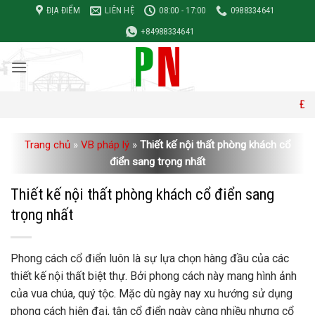
Bỏ
ĐỊA ĐIỂM
LIÊN HỆ
08:00 - 17:00
0988334641
qua
+84988334641
nội
dung
Đơn giá xây d
Trang chủ
»
VB pháp lý
»
Thiết kế nội thất phòng khách cổ
điển sang trọng nhất
Thiết kế nội thất phòng khách cổ điển sang
trọng nhất
Phong cách cổ điển luôn là sự lựa chọn hàng đầu của các
thiết kế nội thất biệt thự. Bởi phong cách này mang hình ảnh
của vua chúa, quý tộc. Mặc dù ngày nay xu hướng sử dụng
phong cách hiện đại, tân cổ điển ngày càng nhiều nhưng cổ