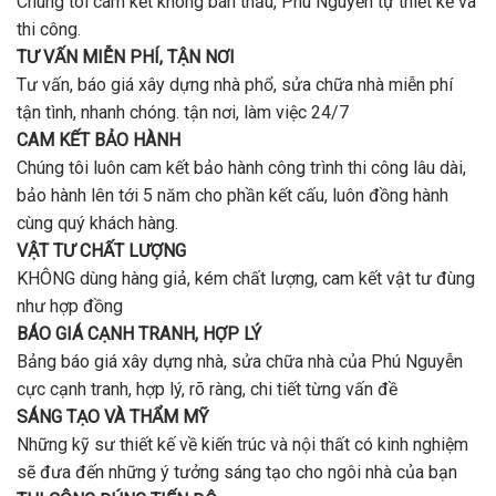
Chúng tôi cam kết không bán thầu, Phú Nguyễn tự thiết kế và
ở
tín,
Gò
thi công.
chất
Vấp
lượng?
TƯ VẤN MIỄN PHÍ, TẬN NƠI
?
Tư vấn, báo giá xây dựng nhà phổ, sửa chữa nhà miễn phí
tận tình, nhanh chóng. tận nơi, làm việc 24/7
CAM KẾT BẢO HÀNH
Chúng tôi luôn cam kết bảo hành công trình thi công lâu dài,
bảo hành lên tới 5 năm cho phần kết cấu, luôn đồng hành
cùng quý khách hàng.
VẬT TƯ CHẤT LƯỢNG
KHÔNG dùng hàng giả, kém chất lượng, cam kết vật tư đùng
như hợp đồng
BÁO GIÁ CẠNH TRANH, HỢP LÝ
Bảng báo giá xây dựng nhà, sửa chữa nhà của Phú Nguyễn
cực cạnh tranh, hợp lý, rõ ràng, chi tiết từng vấn đề
SÁNG TẠO VÀ THẨM MỸ
Những kỹ sư thiết kế về kiến trúc và nội thất có kinh nghiệm
sẽ đưa đến những ý tưởng sáng tạo cho ngôi nhà của bạn