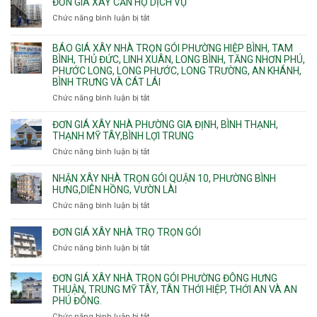
nước
ĐƠN GIÁ XÂY CĂN HỘ DỊCH VỤ
Phường
thi
thải
Chức năng bình luận bị tắt
Thủ
ở
công
Dầu
Đơn
phần
Một
giá
BÁO GIÁ XÂY NHÀ TRỌN GÓI PHƯỜNG HIỆP BÌNH, TAM
thô
Phường
xây
BÌNH, THỦ ĐỨC, LINH XUÂN, LONG BÌNH, TĂNG NHƠN PHÚ,
nhân
Tân
căn
PHƯỚC LONG, LONG PHƯỚC, LONG TRƯỜNG, AN KHÁNH,
công
Uyên.
hộ
BÌNH TRƯNG VÀ CÁT LÁI
hoàn
dịch
thiện
Chức năng bình luận bị tắt
ở
vụ
Báo
giá
ĐƠN GIÁ XÂY NHÀ PHƯỜNG GIA ĐỊNH, BÌNH THẠNH,
xây
THẠNH MỸ TÂY,BÌNH LỢI TRUNG
nhà
Chức năng bình luận bị tắt
ở
trọn
Đơn
gói
giá
NHẬN XÂY NHÀ TRỌN GÓI QUẬN 10, PHƯỜNG BÌNH
Phường
xây
HƯNG,DIÊN HỒNG, VƯỜN LÀI
Hiệp
nhà
Chức năng bình luận bị tắt
ở
Bình,
phường
Nhận
Tam
Gia
xây
Bình,
ĐƠN GIÁ XÂY NHÀ TRỌ TRỌN GÓI
Định,
nhà
Thủ
Chức năng bình luận bị tắt
Bình
ở
trọn
Đức,
Thạnh,
Đơn
gói
Linh
Thạnh
giá
ĐƠN GIÁ XÂY NHÀ TRỌN GÓI PHƯỜNG ĐÔNG HƯNG
Quận
Xuân,
Mỹ
xây
THUẬN, TRUNG MỸ TÂY, TÂN THỚI HIỆP, THỚI AN VÀ AN
10,
Long
Tây,Bình
nhà
PHÚ ĐÔNG.
Phường
Bình,
Lợi
trọ
Bình
Tăng
Chức năng bình luận bị tắt
ở