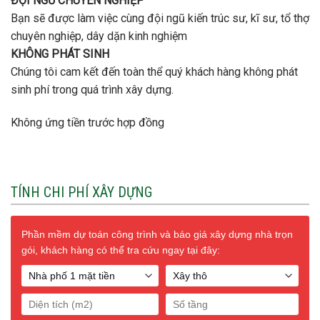
THÔNG TIN LIÊN HỆ
CÔNG TY TNHH XÂY DỰNG THƯƠNG MẠI CK PHÚ NGUYỄN
Địa chỉ: 11A Hồng Hà, P2, Tân Bình, Hồ Chí Minh.
website:
https://xaydungphunguyen.com
DĐ: 094 203 0008
Hotline:
0988 334 641