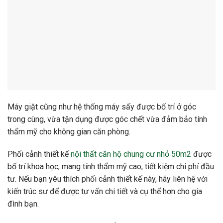
Giá xây nhà xưởng khung sắt hộp I H giá rẻ
Tư vấn thiết kế nội thất phòng khách giá rẻ dưới 30 triệu
đồng
[Tham khảo] Báo giá thiết kế thi công nội thất chung cư
70m2
Quy tắc phong thủy cửa chính của bất kỳ ngôi nhà nào cũng
phải tuân theo
Xu hướng nội thất hiện đại chiếm ưu thế vào năm 2026
Danh mục:
Kinh Nghiệm Xây Dựng
Nội thất
Từ khóa:
nội thất chung cư nhỏ 50m2
Bài viết cùng chủ đề: