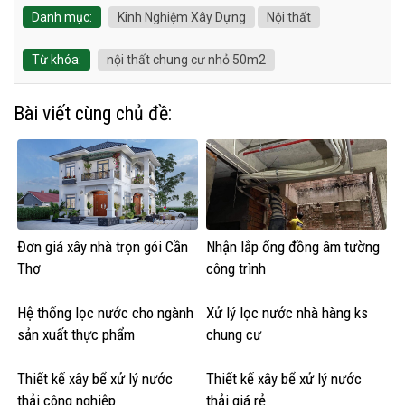
biệt thự nhà cao tầng 2026
chung cư trọn gói mới nhất
Giá xây dựng nhà Nha Trang
Khánh Hòa
Đơn giá xây nhà trọn gói hiện
nay [ngay]/[thang]/[nam]
Giá xây nhà trọn gói Thới An
Quận 12
Mẫu gạch đẹp lát nền ốp
tường 80×80 giá rẻ 170k m2
Chuyên thi công lắp đặt cột
Giá xây nhà 2 tầng đẹp 100
đá hoa cương Granite giá rẻ
m2
Giá nhân công xây dựng năm
Giá nhân công xây dựng phần
2024
thô & hoàn thiện 2024