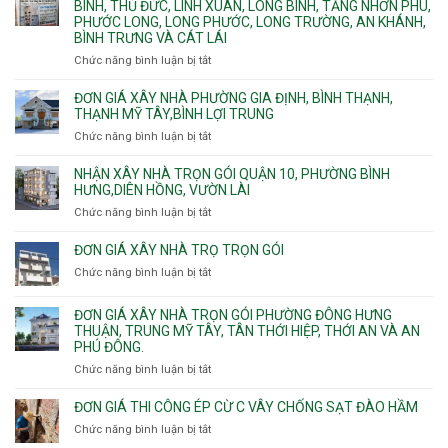
sạt
Công
Cát
Tân
Tân
đào
ty
Lái
BẢNG VẬT TƯ XÂY NHÀ TRỌN GÓI HCM
Thới
Bình,
hầm
xây
Hiệp,
Chức năng bình luận bị tắt
Bảy
ở
nhà
Thới
Hiền,
Bảng
trọn
An
Tân
vật
NHẬN THẦU XÂY NHÀ TRỌN GÓI V THÔ PHƯỜNG AN LẠC,
gói
và
Sơn,Tân
tư
PHƯỜNG BÌNH TÂN,PHƯỜNG TÂN TẠO
Phường
An
Hòa,
xây
Tân
Phú
Chức năng bình luận bị tắt
ở
Tân
nhà
Phú,
Đông.
Nhận
Sơn
trọn
Phường
thầu
NHẬN THẦU XÂY NHÀ PHƯỜNG AN NHƠN, PHƯỜNG GÒ
Nhất
gói
Tân
xây
VẤP, PHƯỜNG HẠNH THÔNG,AN HỘI TÂY,AN HỘI ĐÔNG
HCM
Sơn
nhà
Chức năng bình luận bị tắt
ở
Nhì,
trọn
Nhận
Phú
gói
thầu
XÂY NHÀ TRỌN GÓI BAO ÉP CỌC MÓNG
Thạnh,
v
xây
Phú
Chức năng bình luận bị tắt
thô
ở
nhà
Thọ
Phường
Xây
Phường
Hòa
An
nhà
XÂY NHÀ TRỌN GÓI THÔ GIÁ RẺ QUẬN THỦ ĐỨC
An
Lạc,
trọn
Nhơn,
Chức năng bình luận bị tắt
ở
Phường
gói
Phường
Xây
Bình
bao
Gò
nhà
Tân,Phường
ép
LƯU Ý QUAN TRỌNG KHI THI CÔNG THÉP MÓNG CỌC
Vấp,
trọn
Tân
cọc
Phường
Chức năng bình luận bị tắt
ở
gói
Tạo
móng
Hạnh
Lưu
thô
Thông,An
ý
giá
QUẬN BÌNH THẠNH ĐƠN VỊ NÀO XÂY NHÀ TRỌN GÓI UY
Hội