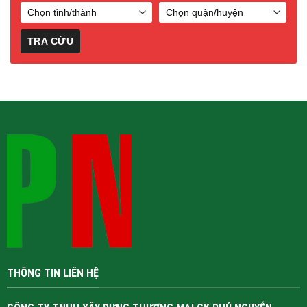
Email: phunguyenxd2@gmail.com
MST: 0313333952
FANPAGE FACEBOOK
© Bản quyền thuộc về Xây Dựng Phú Nguyễn
Thiết kế bởi
PHÚ
NGUYỄN