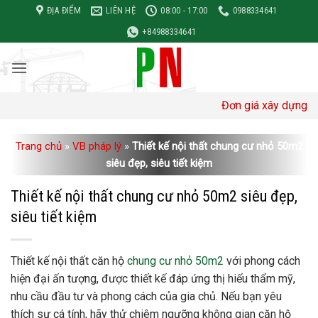
Bỏ
ĐỊA ĐIỂM
LIÊN HỆ
08:00 - 17:00
0988334641
qua
+84988334641
nội
dung
Đơn giá xây dựng: GIÁ THÔ 3
Trang chủ
»
VB pháp lý
»
Thiết kế nội thất chung cư nhỏ 50m2
siêu đẹp, siêu tiết kiệm
Thiết kế nội thất chung cư nhỏ 50m2 siêu đẹp,
siêu tiết kiệm
Thiết kế nội thất căn hộ
chung cư nhỏ 50m2
với phong cách
hiện đại ấn tượng, được thiết kế đáp ứng thị hiếu thẩm mỹ,
nhu cầu đầu tư và phong cách của gia chủ. Nếu bạn yêu
thích sự cá tính, hãy thử chiêm ngưỡng không gian căn hộ