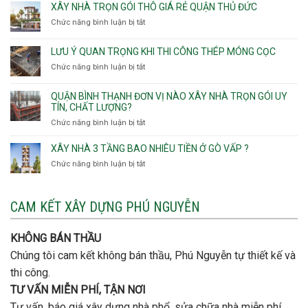
VẬT TƯ CHẤT LƯỢNG
KHÔNG dùng hàng giả, kém chất lượng, cam kết vật tư đùng
như hợp đồng
BÁO GIÁ CẠNH TRANH, HỢP LÝ
Bảng báo giá xây dựng nhà, sửa chữa nhà của Phú Nguyễn
cực cạnh tranh, hợp lý, rõ ràng, chi tiết từng vấn đề
SÁNG TẠO VÀ THẨM MỸ
Những kỹ sư thiết kế về kiến trúc và nội thất có kinh nghiệm
sẽ đưa đến những ý tưởng sáng tạo cho ngôi nhà của bạn
THI CÔNG ĐÚNG TIẾN ĐỘ
Chúng tôi cam kết thi công đúng tiến độ đề ra, đảm bảo chất
lượng thi công
ĐỘI NGŨ CHUYÊN NGHIỆP
Bạn sẽ được làm việc cùng đội ngũ kiến trúc sư, kĩ sư, tổ thợ
chuyên nghiệp, dây dặn kinh nghiệm
KHÔNG PHÁT SINH
Chúng tôi cam kết đến toàn thể quý khách hàng không phát
sinh phí trong quá trình xây dựng.