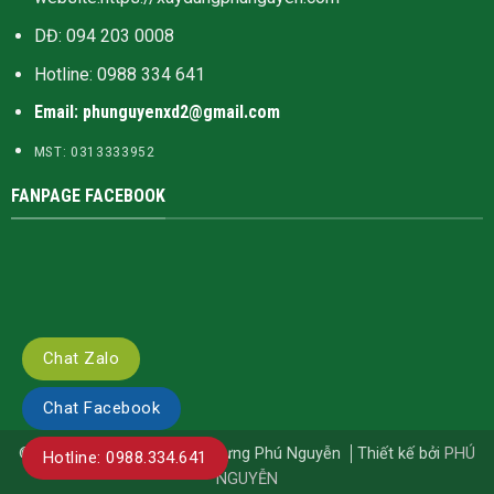
DĐ: 094 203 0008
Hotline:
0988 334 641
Email: phunguyenxd2@gmail.com
MST: 0313333952
FANPAGE FACEBOOK
Chat Zalo
Chat Facebook
© Bản quyền thuộc về Xây Dựng Phú Nguyễn
Thiết kế bởi
PHÚ
Hotline: 0988.334.641
NGUYỄN