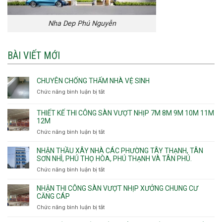
Nha Dep Phú Nguyễn
BÀI VIẾT MỚI
CHUYÊN CHỐNG THẤM NHÀ VỆ SINH
Chức năng bình luận bị tắt
ở
Chuyên
chống
THIẾT KẾ THI CÔNG SÀN VƯỢT NHỊP 7M 8M 9M 10M 11M
thấm
12M
nhà
Chức năng bình luận bị tắt
ở
vệ
Thiết
sinh
kế
NHẬN THẦU XÂY NHÀ CÁC PHƯỜNG TÂY THẠNH, TÂN
thi
SƠN NHÌ, PHÚ THỌ HÒA, PHÚ THẠNH VÀ TÂN PHÚ.
công
Chức năng bình luận bị tắt
ở
sàn
Nhận
vượt
thầu
NHẬN THI CÔNG SÀN VƯỢT NHỊP XƯỞNG CHUNG CƯ
nhịp
xây
CĂNG CÁP
7m
nhà
Chức năng bình luận bị tắt
ở
8m
các
Nhận
9m
phường