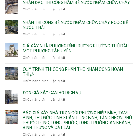
thi
10m
NHẬN ĐÀO THI CÔNG HẦM BỂ NƯỚC NGẦM CHỮA CHÁY
Tây
công
11m
Chức năng bình luận bị tắt
Thạnh,
ở
sàn
12m
Tân
Nhận
vượt
Sơn
đào
NHẬN THI CÔNG BỂ NƯỚC NGẦM CHỮA CHÁY PCCC BỂ
nhịp
Nhì,
thi
NƯỚC THẢI
xưởng
Phú
công
chung
Chức năng bình luận bị tắt
ở
Thọ
hầm
cư
Nhận
Hòa,
bể
căng
thi
GIÁ XÂY NHÀ PHƯỜNG BÌNH DƯƠNG PHƯỜNG THỦ DẦU
Phú
nước
cáp
công
MỘT PHƯỜNG TÂN UYÊN.
Thạnh
Ngầm
bể
và
chữa
Chức năng bình luận bị tắt
ở
nước
Tân
cháy
Giá
ngầm
Phú.
xây
QUY TRÌNH THI CÔNG PHẦN THÔ NHÂN CÔNG HOÀN
chữa
nhà
THIỆN
cháy
Phường
Chức năng bình luận bị tắt
ở
pccc
Bình
Quy
bể
Dương
trình
nước
ĐƠN GIÁ XÂY CĂN HỘ DỊCH VỤ
Phường
thi
thải
Chức năng bình luận bị tắt
Thủ
ở
công
Dầu
Đơn
phần
Một
giá
BÁO GIÁ XÂY NHÀ TRỌN GÓI PHƯỜNG HIỆP BÌNH, TAM
thô
Phường
xây
BÌNH, THỦ ĐỨC, LINH XUÂN, LONG BÌNH, TĂNG NHƠN PHÚ,
nhân
Tân
căn
PHƯỚC LONG, LONG PHƯỚC, LONG TRƯỜNG, AN KHÁNH,
công
Uyên.
hộ
BÌNH TRƯNG VÀ CÁT LÁI
hoàn
dịch
thiện
Chức năng bình luận bị tắt
ở
vụ