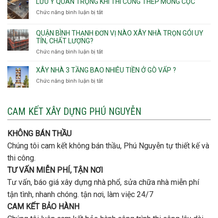
LƯU Ý QUAN TRỌNG KHI THI CÔNG THÉP MÓNG CỌC
Vấp,
trọn
Tân
cọc
Phường
Chức năng bình luận bị tắt
ở
gói
Tạo
móng
Hạnh
Lưu
thô
Thông,An
ý
giá
QUẬN BÌNH THẠNH ĐƠN VỊ NÀO XÂY NHÀ TRỌN GÓI UY
Hội
quan
rẻ
TÍN, CHẤT LƯỢNG?
Tây,An
trọng
Quận
Chức năng bình luận bị tắt
ở
Hội
khi
Thủ
Quận
Đông
thi
Đức
Bình
XÂY NHÀ 3 TẦNG BAO NHIÊU TIỀN Ở GÒ VẤP ?
công
Thạnh
thép
Chức năng bình luận bị tắt
ở
đơn
móng
Xây
vị
cọc
nhà
nào
3
CAM KẾT XÂY DỰNG PHÚ NGUYỄN
xây
tầng
nhà
bao
trọn
nhiêu
KHÔNG BÁN THẦU
gói
tiền
uy
Chúng tôi cam kết không bán thầu, Phú Nguyễn tự thiết kế và
ở
tín,
Gò
thi công.
chất
Vấp
lượng?
TƯ VẤN MIỄN PHÍ, TẬN NƠI
?
Tư vấn, báo giá xây dựng nhà phổ, sửa chữa nhà miễn phí
tận tình, nhanh chóng. tận nơi, làm việc 24/7
CAM KẾT BẢO HÀNH