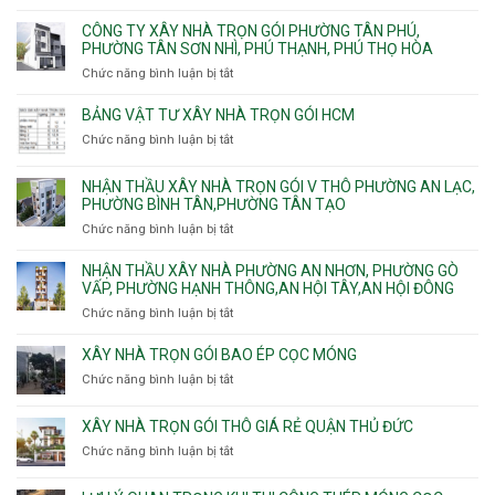
Hưng
Công
cừ
Khánh,
Thuận,
ty
CÔNG TY XÂY NHÀ TRỌN GÓI PHƯỜNG TÂN PHÚ,
C
Bình
Trung
xây
PHƯỜNG TÂN SƠN NHÌ, PHÚ THẠNH, PHÚ THỌ HÒA
vây
Trưng
Mỹ
nhà
chống
Chức năng bình luận bị tắt
ở
và
Tây,
Phường
sạt
Công
Cát
Tân
Tân
đào
ty
Lái
BẢNG VẬT TƯ XÂY NHÀ TRỌN GÓI HCM
Thới
Bình,
hầm
xây
Hiệp,
Chức năng bình luận bị tắt
Bảy
ở
nhà
Thới
Hiền,
Bảng
trọn
An
Tân
vật
NHẬN THẦU XÂY NHÀ TRỌN GÓI V THÔ PHƯỜNG AN LẠC,
gói
và
Sơn,Tân
tư
PHƯỜNG BÌNH TÂN,PHƯỜNG TÂN TẠO
Phường
An
Hòa,
xây
Tân
Phú
Chức năng bình luận bị tắt
ở
Tân
nhà
Phú,
Đông.
Nhận
Sơn
trọn
Phường
thầu
NHẬN THẦU XÂY NHÀ PHƯỜNG AN NHƠN, PHƯỜNG GÒ
Nhất
gói
Tân
xây
VẤP, PHƯỜNG HẠNH THÔNG,AN HỘI TÂY,AN HỘI ĐÔNG
HCM
Sơn
nhà
Chức năng bình luận bị tắt
ở
Nhì,
trọn
Nhận
Phú
gói
thầu
XÂY NHÀ TRỌN GÓI BAO ÉP CỌC MÓNG
Thạnh,
v
xây
Phú
Chức năng bình luận bị tắt
thô
ở
nhà
Thọ
Phường
Xây
Phường
Hòa
An
nhà
XÂY NHÀ TRỌN GÓI THÔ GIÁ RẺ QUẬN THỦ ĐỨC
An
Lạc,
trọn
Nhơn,
Chức năng bình luận bị tắt
ở
Phường
gói
Phường
Xây
Bình
bao
Gò
nhà
Tân,Phường
ép