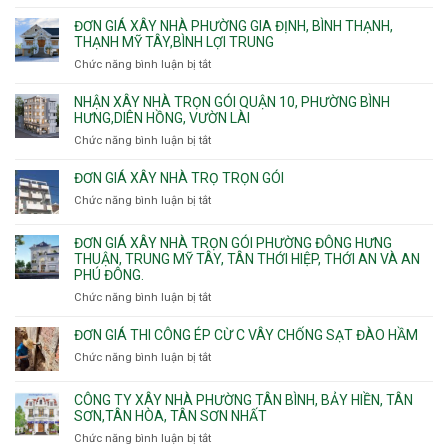
Báo
giá
ĐƠN GIÁ XÂY NHÀ PHƯỜNG GIA ĐỊNH, BÌNH THẠNH,
xây
THẠNH MỸ TÂY,BÌNH LỢI TRUNG
nhà
Chức năng bình luận bị tắt
ở
trọn
Đơn
gói
giá
NHẬN XÂY NHÀ TRỌN GÓI QUẬN 10, PHƯỜNG BÌNH
Phường
xây
HƯNG,DIÊN HỒNG, VƯỜN LÀI
Hiệp
nhà
Chức năng bình luận bị tắt
ở
Bình,
phường
Nhận
Tam
Gia
xây
Bình,
ĐƠN GIÁ XÂY NHÀ TRỌ TRỌN GÓI
Định,
nhà
Thủ
Chức năng bình luận bị tắt
Bình
ở
trọn
Đức,
Thạnh,
Đơn
gói
Linh
Thạnh
giá
ĐƠN GIÁ XÂY NHÀ TRỌN GÓI PHƯỜNG ĐÔNG HƯNG
Quận
Xuân,
Mỹ
xây
THUẬN, TRUNG MỸ TÂY, TÂN THỚI HIỆP, THỚI AN VÀ AN
10,
Long
Tây,Bình
nhà
PHÚ ĐÔNG.
Phường
Bình,
Lợi
trọ
Bình
Tăng
Chức năng bình luận bị tắt
ở
Trung
trọn
Hưng,Diên
Nhơn
Đơn
gói
Hồng,
Phú,
giá
ĐƠN GIÁ THI CÔNG ÉP CỪ C VÂY CHỐNG SẠT ĐÀO HẦM
Vườn
Phước
xây
Chức năng bình luận bị tắt
ở
Lài
Long,
nhà
Đơn
Long
trọn
giá
Phước,
CÔNG TY XÂY NHÀ PHƯỜNG TÂN BÌNH, BẢY HIỀN, TÂN
gói
thi
Long
SƠN,TÂN HÒA, TÂN SƠN NHẤT
Phường
công
Trường,
Đông
Chức năng bình luận bị tắt
ở
ép
An