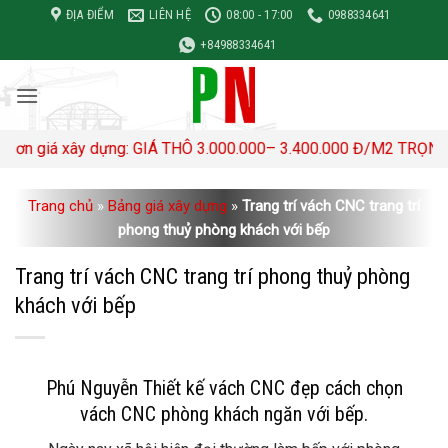
Bỏ
ĐỊA ĐIỂM
LIÊN HỆ
08:00 - 17:00
0988334641
qua
+84988334641
nội
dung
y dựng: GIÁ THÔ 3.000.000– 3.400.000 Đ/M2 TRỌN GÓI 4,500,0
Trang chủ
»
Bảng giá xây dựng
»
Trang trí vách CNC trang trí
phong thuỷ phòng khách với bếp
Trang trí vách CNC trang trí phong thuỷ phòng
khách với bếp
Phú Nguyễn Thiết kế vách CNC đẹp cách chọn
vách CNC phòng khách ngăn với bếp.