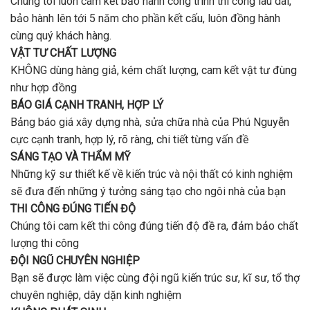
Chúng tôi luôn cam kết bảo hành công trình thi công lâu dài,
bảo hành lên tới 5 năm cho phần kết cấu, luôn đồng hành
cùng quý khách hàng.
VẬT TƯ CHẤT LƯỢNG
KHÔNG dùng hàng giả, kém chất lượng, cam kết vật tư đùng
như hợp đồng
BÁO GIÁ CẠNH TRANH, HỢP LÝ
Bảng báo giá xây dựng nhà, sửa chữa nhà của Phú Nguyễn
cực cạnh tranh, hợp lý, rõ ràng, chi tiết từng vấn đề
SÁNG TẠO VÀ THẨM MỸ
Những kỹ sư thiết kế về kiến trúc và nội thất có kinh nghiệm
sẽ đưa đến những ý tưởng sáng tạo cho ngôi nhà của bạn
THI CÔNG ĐÚNG TIẾN ĐỘ
Chúng tôi cam kết thi công đúng tiến độ đề ra, đảm bảo chất
lượng thi công
ĐỘI NGŨ CHUYÊN NGHIỆP
Bạn sẽ được làm việc cùng đội ngũ kiến trúc sư, kĩ sư, tổ thợ
chuyên nghiệp, dây dặn kinh nghiệm