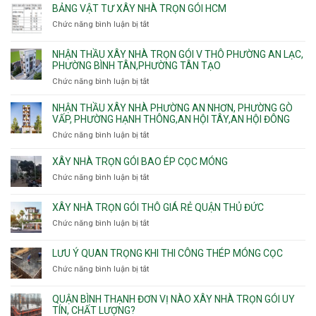
Tân
đào
ty
Lái
BẢNG VẬT TƯ XÂY NHÀ TRỌN GÓI HCM
Thới
Bình,
hầm
xây
Hiệp,
Chức năng bình luận bị tắt
Bảy
ở
nhà
Thới
Hiền,
Bảng
trọn
An
Tân
vật
NHẬN THẦU XÂY NHÀ TRỌN GÓI V THÔ PHƯỜNG AN LẠC,
gói
và
Sơn,Tân
tư
PHƯỜNG BÌNH TÂN,PHƯỜNG TÂN TẠO
Phường
An
Hòa,
xây
Tân
Phú
Chức năng bình luận bị tắt
ở
Tân
nhà
Phú,
Đông.
Nhận
Sơn
trọn
Phường
thầu
NHẬN THẦU XÂY NHÀ PHƯỜNG AN NHƠN, PHƯỜNG GÒ
Nhất
gói
Tân
xây
VẤP, PHƯỜNG HẠNH THÔNG,AN HỘI TÂY,AN HỘI ĐÔNG
HCM
Sơn
nhà
Chức năng bình luận bị tắt
ở
Nhì,
trọn
Nhận
Phú
gói
thầu
XÂY NHÀ TRỌN GÓI BAO ÉP CỌC MÓNG
Thạnh,
v
xây
Phú
Chức năng bình luận bị tắt
thô
ở
nhà
Thọ
Phường
Xây
Phường
Hòa
An
nhà
XÂY NHÀ TRỌN GÓI THÔ GIÁ RẺ QUẬN THỦ ĐỨC
An
Lạc,
trọn
Nhơn,
Chức năng bình luận bị tắt
ở
Phường
gói
Phường
Xây
Bình
bao
Gò
nhà
Tân,Phường
ép
LƯU Ý QUAN TRỌNG KHI THI CÔNG THÉP MÓNG CỌC
Vấp,
trọn
Tân
cọc
Phường
Chức năng bình luận bị tắt
ở
gói
Tạo
móng
Hạnh
Lưu
thô
Thông,An
ý
giá
QUẬN BÌNH THẠNH ĐƠN VỊ NÀO XÂY NHÀ TRỌN GÓI UY
Hội
quan
rẻ
TÍN, CHẤT LƯỢNG?
Tây,An