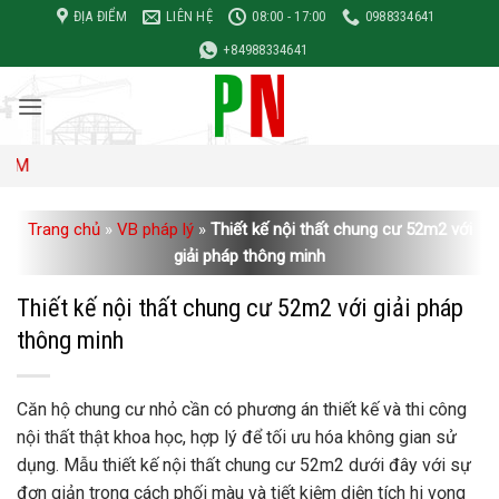
Bỏ
ĐỊA ĐIỂM
LIÊN HỆ
08:00 - 17:00
0988334641
qua
+84988334641
nội
dung
Đơn giá 
Trang chủ
»
VB pháp lý
»
Thiết kế nội thất chung cư 52m2 với
giải pháp thông minh
Thiết kế nội thất chung cư 52m2 với giải pháp
thông minh
Căn hộ chung cư nhỏ cần có phương án thiết kế và thi công
nội thất thật khoa học, hợp lý để tối ưu hóa không gian sử
dụng. Mẫu thiết kế nội thất chung cư 52m2 dưới đây với sự
đơn giản trong cách phối màu và tiết kiệm diện tích hi vọng