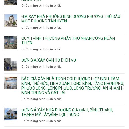
Phú
công
chung
Chức năng bình luận bị tắt
ở
Thọ
hầm
cư
Nhận
Hòa,
bể
căng
thi
GIÁ XÂY NHÀ PHƯỜNG BÌNH DƯƠNG PHƯỜNG THỦ DẦU
Phú
nước
cáp
công
MỘT PHƯỜNG TÂN UYÊN.
Thạnh
Ngầm
bể
và
chữa
Chức năng bình luận bị tắt
ở
nước
Tân
cháy
Giá
ngầm
Phú.
xây
QUY TRÌNH THI CÔNG PHẦN THÔ NHÂN CÔNG HOÀN
chữa
nhà
THIỆN
cháy
Phường
Chức năng bình luận bị tắt
ở
pccc
Bình
Quy
bể
Dương
trình
nước
ĐƠN GIÁ XÂY CĂN HỘ DỊCH VỤ
Phường
thi
thải
Chức năng bình luận bị tắt
Thủ
ở
công
Dầu
Đơn
phần
Một
giá
BÁO GIÁ XÂY NHÀ TRỌN GÓI PHƯỜNG HIỆP BÌNH, TAM
thô
Phường
xây
BÌNH, THỦ ĐỨC, LINH XUÂN, LONG BÌNH, TĂNG NHƠN PHÚ,
nhân
Tân
căn
PHƯỚC LONG, LONG PHƯỚC, LONG TRƯỜNG, AN KHÁNH,
công
Uyên.
hộ
BÌNH TRƯNG VÀ CÁT LÁI
hoàn
dịch
thiện
Chức năng bình luận bị tắt
ở
vụ
Báo
giá
ĐƠN GIÁ XÂY NHÀ PHƯỜNG GIA ĐỊNH, BÌNH THẠNH,
xây
THẠNH MỸ TÂY,BÌNH LỢI TRUNG
nhà
Chức năng bình luận bị tắt
ở
trọn
Đơn
gói