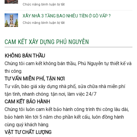
trọng
Quận
Chức năng bình luận bị tắt
ở
Hội
khi
Thủ
Quận
Đông
thi
Đức
Bình
XÂY NHÀ 3 TẦNG BAO NHIÊU TIỀN Ở GÒ VẤP ?
công
Thạnh
thép
Chức năng bình luận bị tắt
ở
đơn
móng
Xây
vị
cọc
nhà
nào
3
CAM KẾT XÂY DỰNG PHÚ NGUYỄN
xây
tầng
nhà
bao
trọn
nhiêu
KHÔNG BÁN THẦU
gói
tiền
uy
Chúng tôi cam kết không bán thầu, Phú Nguyễn tự thiết kế và
ở
tín,
Gò
thi công.
chất
Vấp
lượng?
TƯ VẤN MIỄN PHÍ, TẬN NƠI
?
Tư vấn, báo giá xây dựng nhà phổ, sửa chữa nhà miễn phí
tận tình, nhanh chóng. tận nơi, làm việc 24/7
CAM KẾT BẢO HÀNH
Chúng tôi luôn cam kết bảo hành công trình thi công lâu dài,
bảo hành lên tới 5 năm cho phần kết cấu, luôn đồng hành
cùng quý khách hàng.
VẬT TƯ CHẤT LƯỢNG