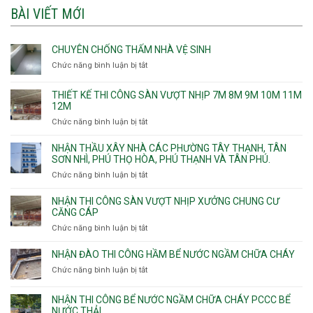
BÀI VIẾT MỚI
CHUYÊN CHỐNG THẤM NHÀ VỆ SINH
Chức năng bình luận bị tắt
ở
Chuyên
chống
THIẾT KẾ THI CÔNG SÀN VƯỢT NHỊP 7M 8M 9M 10M 11M
thấm
12M
nhà
Chức năng bình luận bị tắt
ở
vệ
Thiết
sinh
kế
NHẬN THẦU XÂY NHÀ CÁC PHƯỜNG TÂY THẠNH, TÂN
thi
SƠN NHÌ, PHÚ THỌ HÒA, PHÚ THẠNH VÀ TÂN PHÚ.
công
Chức năng bình luận bị tắt
ở
sàn
Nhận
vượt
thầu
NHẬN THI CÔNG SÀN VƯỢT NHỊP XƯỞNG CHUNG CƯ
nhịp
xây
CĂNG CÁP
7m
nhà
Chức năng bình luận bị tắt
ở
8m
các
Nhận
9m
phường
thi
10m
NHẬN ĐÀO THI CÔNG HẦM BỂ NƯỚC NGẦM CHỮA CHÁY
Tây
công
11m
Chức năng bình luận bị tắt
Thạnh,
ở
sàn
12m
Tân
Nhận
vượt
Sơn
đào
NHẬN THI CÔNG BỂ NƯỚC NGẦM CHỮA CHÁY PCCC BỂ
nhịp
Nhì,
thi
NƯỚC THẢI
xưởng