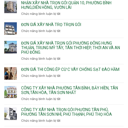
giá
NHẬN XÂY NHÀ TRỌN GÓI QUẬN 10, PHƯỜNG BÌNH
Phường
xây
HƯNG,DIÊN HỒNG, VƯỜN LÀI
Hiệp
nhà
Chức năng bình luận bị tắt
ở
Bình,
phường
Nhận
Tam
Gia
xây
Bình,
ĐƠN GIÁ XÂY NHÀ TRỌ TRỌN GÓI
Định,
nhà
Thủ
Chức năng bình luận bị tắt
Bình
ở
trọn
Đức,
Thạnh,
Đơn
gói
Linh
Thạnh
giá
ĐƠN GIÁ XÂY NHÀ TRỌN GÓI PHƯỜNG ĐÔNG HƯNG
Quận
Xuân,
Mỹ
xây
THUẬN, TRUNG MỸ TÂY, TÂN THỚI HIỆP, THỚI AN VÀ AN
10,
Long
Tây,Bình
nhà
PHÚ ĐÔNG.
Phường
Bình,
Lợi
trọ
Bình
Tăng
Chức năng bình luận bị tắt
ở
Trung
trọn
Hưng,Diên
Nhơn
Đơn
gói
Hồng,
Phú,
giá
ĐƠN GIÁ THI CÔNG ÉP CỪ C VÂY CHỐNG SẠT ĐÀO HẦM
Vườn
Phước
xây
Chức năng bình luận bị tắt
ở
Lài
Long,
nhà
Đơn
Long
trọn
giá
Phước,
CÔNG TY XÂY NHÀ PHƯỜNG TÂN BÌNH, BẢY HIỀN, TÂN
gói
thi
Long
SƠN,TÂN HÒA, TÂN SƠN NHẤT
Phường
công
Trường,
Đông
Chức năng bình luận bị tắt
ở
ép
An
Hưng
Công
cừ
Khánh,
Thuận,
ty
CÔNG TY XÂY NHÀ TRỌN GÓI PHƯỜNG TÂN PHÚ,
C
Bình
Trung
xây
PHƯỜNG TÂN SƠN NHÌ, PHÚ THẠNH, PHÚ THỌ HÒA
vây
Trưng
Mỹ
nhà
chống
Chức năng bình luận bị tắt
ở
và
Tây,
Phường
sạt
Công
Cát
Tân