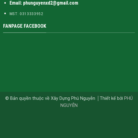
Email: phunguyenxd2@gmail.com
MST: 0313333952
FANPAGE FACEBOOK
© Bản quyền thuộc về Xây Dựng Phú Nguyễn
Thiết kế bởi
PHÚ
NGUYỄN