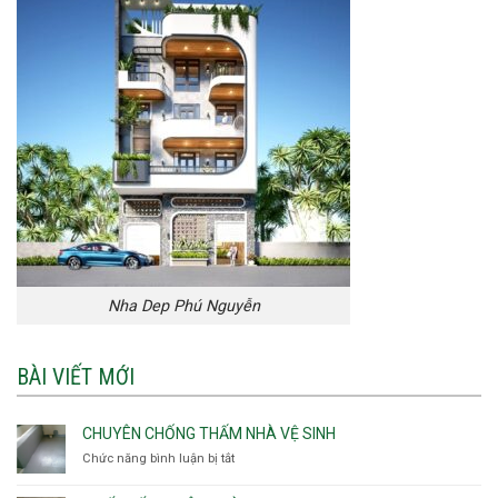
Nha Dep Phú Nguyễn
BÀI VIẾT MỚI
CHUYÊN CHỐNG THẤM NHÀ VỆ SINH
Chức năng bình luận bị tắt
ở
Chuyên
chống