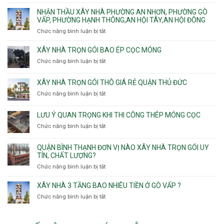
Đông.
Nhận
Sơn
trọn
Phường
thầu
NHẬN THẦU XÂY NHÀ PHƯỜNG AN NHƠN, PHƯỜNG GÒ
Nhất
gói
Tân
xây
VẤP, PHƯỜNG HẠNH THÔNG,AN HỘI TÂY,AN HỘI ĐÔNG
HCM
Sơn
nhà
Chức năng bình luận bị tắt
ở
Nhì,
trọn
Nhận
Phú
gói
thầu
XÂY NHÀ TRỌN GÓI BAO ÉP CỌC MÓNG
Thạnh,
v
xây
Phú
Chức năng bình luận bị tắt
thô
ở
nhà
Thọ
Phường
Xây
Phường
Hòa
An
nhà
XÂY NHÀ TRỌN GÓI THÔ GIÁ RẺ QUẬN THỦ ĐỨC
An
Lạc,
trọn
Nhơn,
Chức năng bình luận bị tắt
ở
Phường
gói
Phường
Xây
Bình
bao
Gò
nhà
Tân,Phường
ép
LƯU Ý QUAN TRỌNG KHI THI CÔNG THÉP MÓNG CỌC
Vấp,
trọn
Tân
cọc
Phường
Chức năng bình luận bị tắt
ở
gói
Tạo
móng
Hạnh
Lưu
thô
Thông,An
ý
giá
QUẬN BÌNH THẠNH ĐƠN VỊ NÀO XÂY NHÀ TRỌN GÓI UY
Hội
quan
rẻ
TÍN, CHẤT LƯỢNG?
Tây,An
trọng
Quận
Chức năng bình luận bị tắt
ở
Hội
khi
Thủ
Quận
Đông
thi
Đức
Bình
XÂY NHÀ 3 TẦNG BAO NHIÊU TIỀN Ở GÒ VẤP ?
công
Thạnh
thép
Chức năng bình luận bị tắt
ở
đơn
móng
Xây
vị
cọc
nhà
nào
3