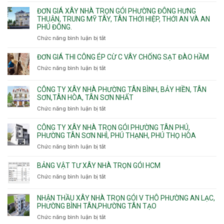
gói
Linh
Thạnh
giá
ĐƠN GIÁ XÂY NHÀ TRỌN GÓI PHƯỜNG ĐÔNG HƯNG
Quận
Xuân,
Mỹ
xây
THUẬN, TRUNG MỸ TÂY, TÂN THỚI HIỆP, THỚI AN VÀ AN
10,
Long
Tây,Bình
nhà
PHÚ ĐÔNG.
Phường
Bình,
Lợi
trọ
Bình
Tăng
Chức năng bình luận bị tắt
ở
Trung
trọn
Hưng,Diên
Nhơn
Đơn
gói
Hồng,
Phú,
giá
ĐƠN GIÁ THI CÔNG ÉP CỪ C VÂY CHỐNG SẠT ĐÀO HẦM
Vườn
Phước
xây
Chức năng bình luận bị tắt
ở
Lài
Long,
nhà
Đơn
Long
trọn
giá
Phước,
CÔNG TY XÂY NHÀ PHƯỜNG TÂN BÌNH, BẢY HIỀN, TÂN
gói
thi
Long
SƠN,TÂN HÒA, TÂN SƠN NHẤT
Phường
công
Trường,
Đông
Chức năng bình luận bị tắt
ở
ép
An
Hưng
Công
cừ
Khánh,
Thuận,
ty
CÔNG TY XÂY NHÀ TRỌN GÓI PHƯỜNG TÂN PHÚ,
C
Bình
Trung
xây
PHƯỜNG TÂN SƠN NHÌ, PHÚ THẠNH, PHÚ THỌ HÒA
vây
Trưng
Mỹ
nhà
chống
Chức năng bình luận bị tắt
ở
và
Tây,
Phường
sạt
Công
Cát
Tân
Tân
đào
ty
Lái
BẢNG VẬT TƯ XÂY NHÀ TRỌN GÓI HCM
Thới
Bình,
hầm
xây
Hiệp,
Chức năng bình luận bị tắt
Bảy
ở
nhà
Thới
Hiền,
Bảng
trọn
An
Tân
vật
NHẬN THẦU XÂY NHÀ TRỌN GÓI V THÔ PHƯỜNG AN LẠC,
gói
và
Sơn,Tân
tư
PHƯỜNG BÌNH TÂN,PHƯỜNG TÂN TẠO
Phường
An
Hòa,
xây
Tân
Phú
Chức năng bình luận bị tắt
ở
Tân
nhà
Phú,