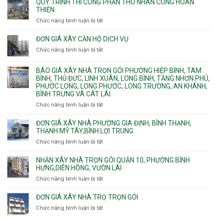
xây
QUY TRÌNH THI CÔNG PHẦN THÔ NHÂN CÔNG HOÀN
chữa
nhà
THIỆN
cháy
Phường
Chức năng bình luận bị tắt
ở
pccc
Bình
Quy
bể
Dương
trình
nước
ĐƠN GIÁ XÂY CĂN HỘ DỊCH VỤ
Phường
thi
thải
Chức năng bình luận bị tắt
Thủ
ở
công
Dầu
Đơn
phần
Một
giá
BÁO GIÁ XÂY NHÀ TRỌN GÓI PHƯỜNG HIỆP BÌNH, TAM
thô
Phường
xây
BÌNH, THỦ ĐỨC, LINH XUÂN, LONG BÌNH, TĂNG NHƠN PHÚ,
nhân
Tân
căn
PHƯỚC LONG, LONG PHƯỚC, LONG TRƯỜNG, AN KHÁNH,
công
Uyên.
hộ
BÌNH TRƯNG VÀ CÁT LÁI
hoàn
dịch
thiện
Chức năng bình luận bị tắt
ở
vụ
Báo
giá
ĐƠN GIÁ XÂY NHÀ PHƯỜNG GIA ĐỊNH, BÌNH THẠNH,
xây
THẠNH MỸ TÂY,BÌNH LỢI TRUNG
nhà
Chức năng bình luận bị tắt
ở
trọn
Đơn
gói
giá
NHẬN XÂY NHÀ TRỌN GÓI QUẬN 10, PHƯỜNG BÌNH
Phường
xây
HƯNG,DIÊN HỒNG, VƯỜN LÀI
Hiệp
nhà
Chức năng bình luận bị tắt
ở
Bình,
phường
Nhận
Tam
Gia
xây
Bình,
ĐƠN GIÁ XÂY NHÀ TRỌ TRỌN GÓI
Định,
nhà
Thủ
Chức năng bình luận bị tắt
Bình
ở
trọn
Đức,
Thạnh,
Đơn