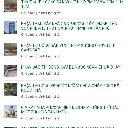
THIẾT KẾ THI CÔNG SÀN VƯỢT NHỊP 7M 8M 9M 10M 11M
thấm
12M
nhà
Chức năng bình luận bị tắt
ở
vệ
Thiết
sinh
kế
NHẬN THẦU XÂY NHÀ CÁC PHƯỜNG TÂY THẠNH, TÂN
thi
SƠN NHÌ, PHÚ THỌ HÒA, PHÚ THẠNH VÀ TÂN PHÚ.
công
Chức năng bình luận bị tắt
ở
sàn
Nhận
vượt
thầu
NHẬN THI CÔNG SÀN VƯỢT NHỊP XƯỞNG CHUNG CƯ
nhịp
xây
CĂNG CÁP
7m
nhà
Chức năng bình luận bị tắt
ở
8m
các
Nhận
9m
phường
thi
10m
NHẬN ĐÀO THI CÔNG HẦM BỂ NƯỚC NGẦM CHỮA CHÁY
Tây
công
11m
Chức năng bình luận bị tắt
Thạnh,
ở
sàn
12m
Tân
Nhận
vượt
Sơn
đào
NHẬN THI CÔNG BỂ NƯỚC NGẦM CHỮA CHÁY PCCC BỂ
nhịp
Nhì,
thi
NƯỚC THẢI
xưởng
Phú
công
chung
Chức năng bình luận bị tắt
ở
Thọ
hầm
cư
Nhận
Hòa,
bể
căng
thi
GIÁ XÂY NHÀ PHƯỜNG BÌNH DƯƠNG PHƯỜNG THỦ DẦU
Phú
nước
cáp
công
MỘT PHƯỜNG TÂN UYÊN.
Thạnh
Ngầm
bể
và
chữa
Chức năng bình luận bị tắt
ở
nước
Tân
cháy
Giá
ngầm
Phú.