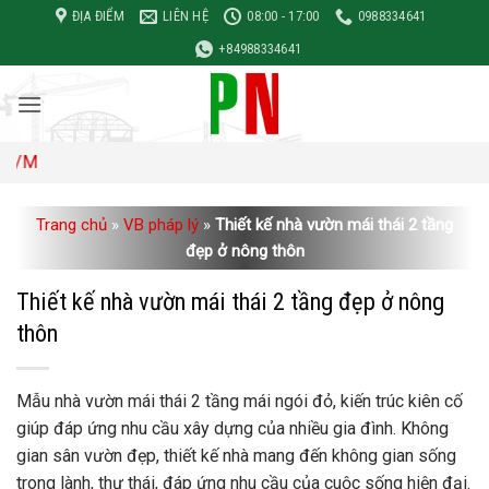
Bỏ
ĐỊA ĐIỂM
LIÊN HỆ
08:00 - 17:00
0988334641
qua
+84988334641
nội
dung
Đơn giá
Trang chủ
»
VB pháp lý
»
Thiết kế nhà vườn mái thái 2 tầng
đẹp ở nông thôn
Thiết kế nhà vườn mái thái 2 tầng đẹp ở nông
thôn
Mẫu nhà vườn mái thái 2 tầng mái ngói đỏ, kiến ​​trúc kiên cố
giúp đáp ứng nhu cầu xây dựng của nhiều gia đình. Không
gian sân vườn đẹp, thiết kế nhà mang đến không gian sống
trong lành, thư thái, đáp ứng nhu cầu của cuộc sống hiện đại.