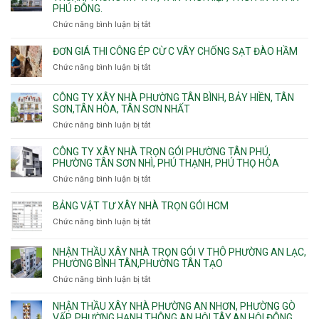
Tây,Bình
nhà
PHÚ ĐÔNG.
Phường
Bình,
Lợi
trọ
Bình
Tăng
Chức năng bình luận bị tắt
ở
Trung
trọn
Hưng,Diên
Nhơn
Đơn
gói
Hồng,
Phú,
giá
ĐƠN GIÁ THI CÔNG ÉP CỪ C VÂY CHỐNG SẠT ĐÀO HẦM
Vườn
Phước
xây
Chức năng bình luận bị tắt
ở
Lài
Long,
nhà
Đơn
Long
trọn
giá
Phước,
CÔNG TY XÂY NHÀ PHƯỜNG TÂN BÌNH, BẢY HIỀN, TÂN
gói
thi
Long
SƠN,TÂN HÒA, TÂN SƠN NHẤT
Phường
công
Trường,
Đông
Chức năng bình luận bị tắt
ở
ép
An
Hưng
Công
cừ
Khánh,
Thuận,
ty
CÔNG TY XÂY NHÀ TRỌN GÓI PHƯỜNG TÂN PHÚ,
C
Bình
Trung
xây
PHƯỜNG TÂN SƠN NHÌ, PHÚ THẠNH, PHÚ THỌ HÒA
vây
Trưng
Mỹ
nhà
chống
Chức năng bình luận bị tắt
ở
và
Tây,
Phường
sạt
Công
Cát
Tân
Tân
đào
ty
Lái
BẢNG VẬT TƯ XÂY NHÀ TRỌN GÓI HCM
Thới
Bình,
hầm
xây
Hiệp,
Chức năng bình luận bị tắt
Bảy
ở
nhà
Thới
Hiền,
Bảng
trọn
An
Tân
vật
NHẬN THẦU XÂY NHÀ TRỌN GÓI V THÔ PHƯỜNG AN LẠC,
gói
và
Sơn,Tân
tư
PHƯỜNG BÌNH TÂN,PHƯỜNG TÂN TẠO
Phường
An
Hòa,
xây
Tân
Phú
Chức năng bình luận bị tắt
ở
Tân
nhà
Phú,
Đông.
Nhận
Sơn
trọn
Phường
thầu
NHẬN THẦU XÂY NHÀ PHƯỜNG AN NHƠN, PHƯỜNG GÒ
Nhất
gói
Tân
xây
VẤP, PHƯỜNG HẠNH THÔNG,AN HỘI TÂY,AN HỘI ĐÔNG
HCM