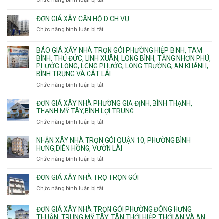
Chức năng bình luận bị tắt
ở
pccc
Bình
Quy
bể
Dương
trình
nước
ĐƠN GIÁ XÂY CĂN HỘ DỊCH VỤ
Phường
thi
thải
Chức năng bình luận bị tắt
Thủ
ở
công
Dầu
Đơn
phần
Một
giá
BÁO GIÁ XÂY NHÀ TRỌN GÓI PHƯỜNG HIỆP BÌNH, TAM
thô
Phường
xây
BÌNH, THỦ ĐỨC, LINH XUÂN, LONG BÌNH, TĂNG NHƠN PHÚ,
nhân
Tân
căn
PHƯỚC LONG, LONG PHƯỚC, LONG TRƯỜNG, AN KHÁNH,
công
Uyên.
hộ
BÌNH TRƯNG VÀ CÁT LÁI
hoàn
dịch
thiện
Chức năng bình luận bị tắt
ở
vụ
Báo
giá
ĐƠN GIÁ XÂY NHÀ PHƯỜNG GIA ĐỊNH, BÌNH THẠNH,
xây
THẠNH MỸ TÂY,BÌNH LỢI TRUNG
nhà
Chức năng bình luận bị tắt
ở
trọn
Đơn
gói
giá
NHẬN XÂY NHÀ TRỌN GÓI QUẬN 10, PHƯỜNG BÌNH
Phường
xây
HƯNG,DIÊN HỒNG, VƯỜN LÀI
Hiệp
nhà
Chức năng bình luận bị tắt
ở
Bình,
phường
Nhận
Tam
Gia
xây
Bình,
ĐƠN GIÁ XÂY NHÀ TRỌ TRỌN GÓI
Định,
nhà
Thủ
Chức năng bình luận bị tắt
Bình
ở
trọn
Đức,
Thạnh,
Đơn
gói
Linh
Thạnh
giá
ĐƠN GIÁ XÂY NHÀ TRỌN GÓI PHƯỜNG ĐÔNG HƯNG
Quận
Xuân,
Mỹ
xây
THUẬN, TRUNG MỸ TÂY, TÂN THỚI HIỆP, THỚI AN VÀ AN
10,
Long