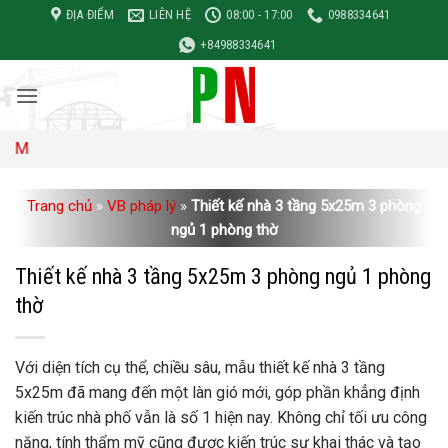
Bỏ
ĐỊA ĐIỂM
LIÊN HỆ
08:00 - 17:00
0988334641
qua
+84988334641
nội
dung
Đơn giá 
Trang chủ
»
VB pháp lý
»
Thiết kế nhà 3 tầng 5x25m 3 phòng
ngủ 1 phòng thờ
Thiết kế nhà 3 tầng 5x25m 3 phòng ngủ 1 phòng
thờ
Với diện tích cụ thể, chiều sâu, mẫu thiết kế nhà 3 tầng
5x25m đã mang đến một làn gió mới, góp phần khẳng định
kiến ​​trúc nhà phố vẫn là số 1 hiện nay. Không chỉ tối ưu công
năng, tính thẩm mỹ cũng được kiến ​​trúc sư khai thác và tạo