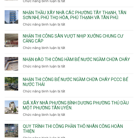
Chức năng bình luận bị tắt
ở
vệ
Thiết
sinh
kế
NHẬN THẦU XÂY NHÀ CÁC PHƯỜNG TÂY THẠNH, TÂN
thi
SƠN NHÌ, PHÚ THỌ HÒA, PHÚ THẠNH VÀ TÂN PHÚ.
công
Chức năng bình luận bị tắt
ở
sàn
Nhận
vượt
thầu
NHẬN THI CÔNG SÀN VƯỢT NHỊP XƯỞNG CHUNG CƯ
nhịp
xây
CĂNG CÁP
7m
nhà
Chức năng bình luận bị tắt
ở
8m
các
Nhận
9m
phường
thi
10m
NHẬN ĐÀO THI CÔNG HẦM BỂ NƯỚC NGẦM CHỮA CHÁY
Tây
công
11m
Chức năng bình luận bị tắt
Thạnh,
ở
sàn
12m
Tân
Nhận
vượt
Sơn
đào
NHẬN THI CÔNG BỂ NƯỚC NGẦM CHỮA CHÁY PCCC BỂ
nhịp
Nhì,
thi
NƯỚC THẢI
xưởng
Phú
công
chung
Chức năng bình luận bị tắt
ở
Thọ
hầm
cư
Nhận
Hòa,
bể
căng
thi
GIÁ XÂY NHÀ PHƯỜNG BÌNH DƯƠNG PHƯỜNG THỦ DẦU
Phú
nước
cáp
công
MỘT PHƯỜNG TÂN UYÊN.
Thạnh
Ngầm
bể
và
chữa
Chức năng bình luận bị tắt
ở
nước
Tân
cháy
Giá
ngầm
Phú.
xây
QUY TRÌNH THI CÔNG PHẦN THÔ NHÂN CÔNG HOÀN
chữa
nhà
THIỆN
cháy
Phường