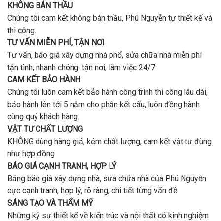
nhiêu
KHÔNG BÁN THẦU
gói
tiền
uy
Chúng tôi cam kết không bán thầu, Phú Nguyễn tự thiết kế và
ở
tín,
Gò
thi công.
chất
Vấp
lượng?
TƯ VẤN MIỄN PHÍ, TẬN NƠI
?
Tư vấn, báo giá xây dựng nhà phổ, sửa chữa nhà miễn phí
tận tình, nhanh chóng. tận nơi, làm việc 24/7
CAM KẾT BẢO HÀNH
Chúng tôi luôn cam kết bảo hành công trình thi công lâu dài,
bảo hành lên tới 5 năm cho phần kết cấu, luôn đồng hành
cùng quý khách hàng.
VẬT TƯ CHẤT LƯỢNG
KHÔNG dùng hàng giả, kém chất lượng, cam kết vật tư đùng
như hợp đồng
BÁO GIÁ CẠNH TRANH, HỢP LÝ
Bảng báo giá xây dựng nhà, sửa chữa nhà của Phú Nguyễn
cực cạnh tranh, hợp lý, rõ ràng, chi tiết từng vấn đề
SÁNG TẠO VÀ THẨM MỸ
Những kỹ sư thiết kế về kiến trúc và nội thất có kinh nghiệm