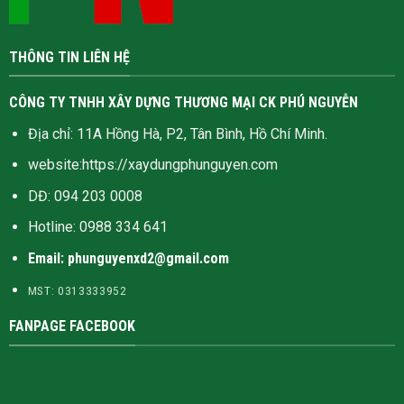
THÔNG TIN LIÊN HỆ
CÔNG TY TNHH XÂY DỰNG THƯƠNG MẠI CK PHÚ NGUYỄN
Địa chỉ: 11A Hồng Hà, P2, Tân Bình, Hồ Chí Minh.
website:
https://xaydungphunguyen.com
DĐ: 094 203 0008
Hotline:
0988 334 641
Email: phunguyenxd2@gmail.com
MST: 0313333952
FANPAGE FACEBOOK