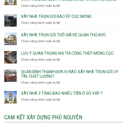
Sơn
nhà
Chức năng bình luận bị tắt
ở
Nhì,
trọn
Nhận
Phú
gói
thầu
XÂY NHÀ TRỌN GÓI BAO ÉP CỌC MÓNG
Thạnh,
v
xây
Phú
Chức năng bình luận bị tắt
thô
ở
nhà
Thọ
Phường
Xây
Phường
Hòa
An
nhà
XÂY NHÀ TRỌN GÓI THÔ GIÁ RẺ QUẬN THỦ ĐỨC
An
Lạc,
trọn
Nhơn,
Chức năng bình luận bị tắt
ở
Phường
gói
Phường
Xây
Bình
bao
Gò
nhà
Tân,Phường
ép
LƯU Ý QUAN TRỌNG KHI THI CÔNG THÉP MÓNG CỌC
Vấp,
trọn
Tân
cọc
Phường
Chức năng bình luận bị tắt
ở
gói
Tạo
móng
Hạnh
Lưu
thô
Thông,An
ý
giá
QUẬN BÌNH THẠNH ĐƠN VỊ NÀO XÂY NHÀ TRỌN GÓI UY
Hội
quan
rẻ
TÍN, CHẤT LƯỢNG?
Tây,An
trọng
Quận
Chức năng bình luận bị tắt
ở
Hội
khi
Thủ
Quận
Đông
thi
Đức
Bình
XÂY NHÀ 3 TẦNG BAO NHIÊU TIỀN Ở GÒ VẤP ?
công
Thạnh
thép
Chức năng bình luận bị tắt
ở
đơn
móng
Xây
vị
cọc
nhà
nào
3
CAM KẾT XÂY DỰNG PHÚ NGUYỄN
xây
tầng
nhà
bao
trọn