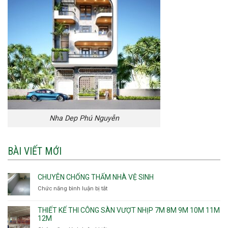
Nha Dep Phú Nguyễn
BÀI VIẾT MỚI
CHUYÊN CHỐNG THẤM NHÀ VỆ SINH
Chức năng bình luận bị tắt
ở
Chuyên
chống
THIẾT KẾ THI CÔNG SÀN VƯỢT NHỊP 7M 8M 9M 10M 11M
thấm
12M
nhà