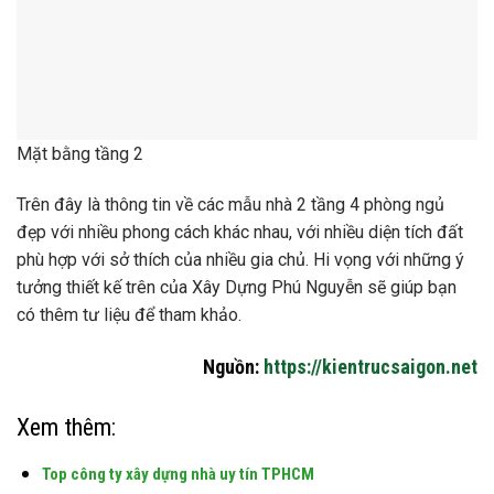
Hệ thống lọc nước cho ngành
Xử lý lọc nước nhà hàng ks
sản xuất thực phẩm
chung cư
Thiết kế xây bể xử lý nước
thải giá rẻ
Bảng giá thi công xây nhà phố
biệt thự nhà cao tầng 2026
Báo giá chi phí xây dựng
Giá xây nhà trọn gói Thới An
chung cư trọn gói mới nhất
Quận 12