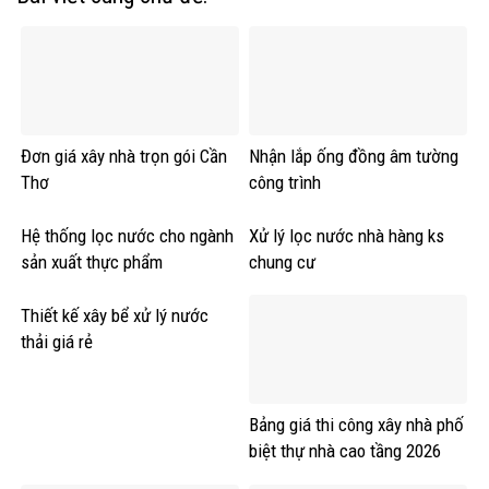
MẪU NHÀ PHỐ ĐẸP
Nha Dep Phú Nguyễn