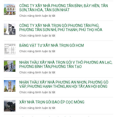
như hợp đồng
BÁO GIÁ CẠNH TRANH, HỢP LÝ
Bảng báo giá xây dựng nhà, sửa chữa nhà của Phú Nguyễn
cực cạnh tranh, hợp lý, rõ ràng, chi tiết từng vấn đề
SÁNG TẠO VÀ THẨM MỸ
Những kỹ sư thiết kế về kiến trúc và nội thất có kinh nghiệm
sẽ đưa đến những ý tưởng sáng tạo cho ngôi nhà của bạn
THI CÔNG ĐÚNG TIẾN ĐỘ
Chúng tôi cam kết thi công đúng tiến độ đề ra, đảm bảo chất
lượng thi công
ĐỘI NGŨ CHUYÊN NGHIỆP
Bạn sẽ được làm việc cùng đội ngũ kiến trúc sư, kĩ sư, tổ thợ
chuyên nghiệp, dây dặn kinh nghiệm
KHÔNG PHÁT SINH
Chúng tôi cam kết đến toàn thể quý khách hàng không phát
sinh phí trong quá trình xây dựng.
Không ứng tiền trước hợp đồng