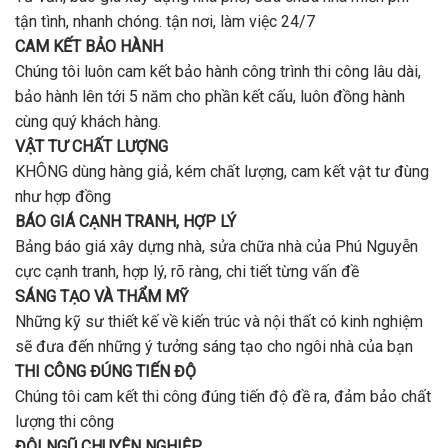
THÔNG TIN LIÊN HỆ
CÔNG TY TNHH XÂY DỰNG THƯƠNG MẠI CK PHÚ NGUYỄN
Địa chỉ: 11A Hồng Hà, P2, Tân Bình, Hồ Chí Minh.
website:
https://xaydungphunguyen.com
DĐ: 094 203 0008
Hotline:
0988 334 641
Email: phunguyenxd2@gmail.com