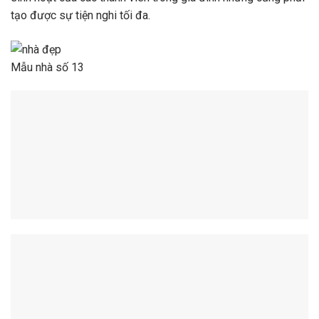
tạo được sự tiện nghi tối đa.
Mẫu nhà số 13
Mặt bằng tầng 2
Thiết kế nhà 2 tầng 4 phòng ngủ giá 700 triệu
Mẫu nhà 2 tầng 4 phòng ngủ khoảng 700 triệu này được
nhiều gia chủ đánh giá cao về công năng cũng như tính linh
hoạt hơn trong phong cách kiến ​​trúc. Với thiết kế đẹp mắt
này, đảm bảo bạn sẽ có một không gian sống thoải mái
nhất.
Kiến trúc mái thái gần như đã quá quen thuộc với nhiều người