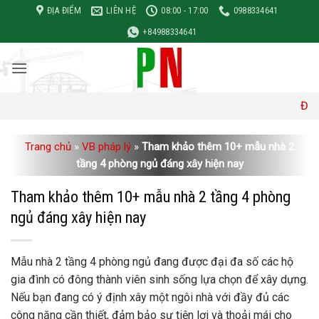
Bỏ
ĐỊA ĐIỂM
LIÊN HỆ
08:00 - 17:00
0988334641
qua
+84988334641
nội
dung
Đơn giá xây 
Trang chủ
»
VB pháp lý
»
Tham khảo thêm 10+ mẫu nhà 2
tầng 4 phòng ngủ đáng xây hiện nay
Tham khảo thêm 10+ mẫu nhà 2 tầng 4 phòng
ngủ đáng xây hiện nay
Mẫu nhà 2 tầng 4 phòng ngủ đang được đại đa số các hộ
gia đình có đông thành viên sinh sống lựa chọn để xây dựng.
Nếu bạn đang có ý định xây một ngôi nhà với đầy đủ các
công năng cần thiết, đảm bảo sự tiện lợi và thoải mái cho