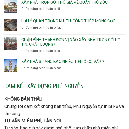
TÍNH CHI PHÍ XÂY DỰNG
Phần mềm dự toán công trình và báo giá xây dựng nhà trọn
gói, khách hàng có thể tra cứu ngay tại đây: