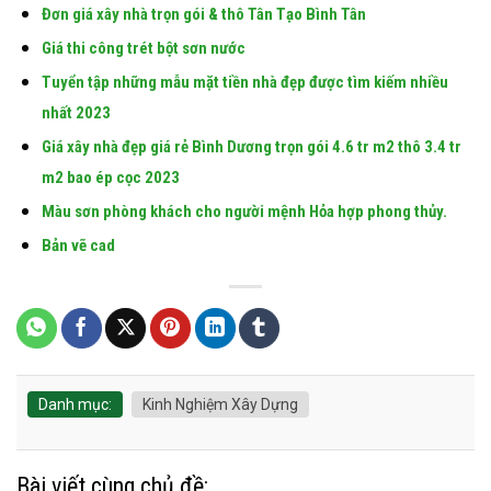
Giá xây dựng nhà Nha Trang
Đơn giá xây nhà trọn gói hiện
Khánh Hòa
nay [ngay]/[thang]/[nam]
Mẫu gạch đẹp lát nền ốp
Chuyên thi công lắp đặt cột
tường 80×80 giá rẻ 170k m2
đá hoa cương Granite giá rẻ
Giá xây nhà 2 tầng đẹp 100
Giá nhân công xây dựng phần
m2
thô & hoàn thiện 2024
Báo giá xây nhà phần thô nhân
Giá xây thô và nhân công hoàn
công hoàn thiện 2024
thiện hiện nay 3.3 tr m2
Để lại một bình luận
Bạn phải
đăng nhập
để gửi bình luận.