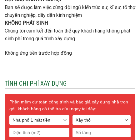
MST: 0313333952
FANPAGE FACEBOOK
© Bản quyền thuộc về Xây Dựng Phú Nguyễn
Thiết kế bởi
PHÚ
NGUYỄN