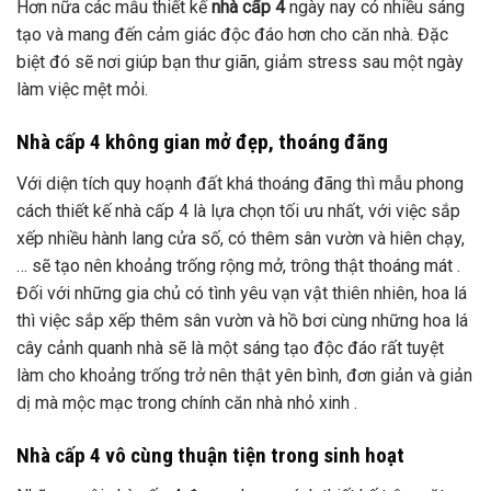
Đối với những gia chủ có tình yêu vạn vật thiên nhiên, hoa lá
thì việc sắp xếp thêm sân vườn và hồ bơi cùng những hoa lá
cây cảnh quanh nhà sẽ là một sáng tạo độc đáo rất tuyệt
làm cho khoảng trống trở nên thật yên bình, đơn giản và giản
dị mà mộc mạc trong chính căn nhà nhỏ xinh .
Nhà cấp 4 vô cùng thuận tiện trong sinh hoạt
Những ngôi nhà cấp 4 được phong cách thiết kế trên mặt
sàn chung thế cho nên rất thuận tiện trong việc phong cách
thiết kế những khoảng trống công dụng. Dãy hiên chạy trong
căn nhà sẽ được phong cách thiết kế vừa bảo vệ tính xuyên
suốt vừa giữ được sự riêng tư thiết yếu .
Đối với những mái ấm gia đình có đông thành viên thì đây là
khoảng trống lý tưởng mang lại sự ấm cúng và thân thiện
cho những thành viên trong nhà .
Đặc biệt đối với những gia đình có trẻ em, người già cũng
nên sử dụng không gian của
thiết kế nhà cấp 4
sẽ giúp mọi