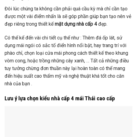
Đôi lúc chúng ta không cần phải quá cầu kỳ mà chỉ cần tạo
được một vài điểm nhấn là sẽ góp phần giúp bạn tạo nên vẻ
đẹp riêng trong thiết kế
mặt dựng nhà cấp 4
đẹp.
Có thể kể đến vài chi tiết cụ thể như : Thêm đá ốp lát, sử
dụng mái ngói có sắc tố điển hình nổi bật, hay trang trí với
phào chỉ, chọn loại cửa mái phong cách thiết kế theo khung
vòm cong, hoặc trồng những cây xanh, … Tất cả những điều
tuy tưởng chừng đơn thuần này lại hoàn toàn có thể mang
đến hiệu suất cao thẩm mỹ và nghệ thuật khá tốt cho căn
nhà của bạn .
Lưu ý lựa chọn kiểu nhà cấp 4 mái Thái cao cấp
Xem thêm: #60 mẫu nhà cấp 4 đẹp giá rẻ 100 triệu (Tiết
kiệm 99,9% chi phí)