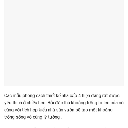
Các mẫu phong cách thiết kế nhà cấp 4 hiện đang rất được
yêu thích ở nhiều hơn. Bởi đặc thù khoảng trống to lớn của nó
cùng với tích hợp kiểu nhà sân vườn sẽ tạo một khoảng
trống sống vô cùng lý tưởng .
Hơn nữa các mẫu thiết kế
nhà cấp 4
ngày nay có nhiều sáng
tạo và mang đến cảm giác độc đáo hơn cho căn nhà. Đặc
biệt đó sẽ nơi giúp bạn thư giãn, giảm stress sau một ngày
làm việc mệt mỏi.
Nhà cấp 4 không gian mở đẹp, thoáng đãng
Với diện tích quy hoạnh đất khá thoáng đãng thì mẫu phong
cách thiết kế nhà cấp 4 là lựa chọn tối ưu nhất, với việc sắp
xếp nhiều hành lang cửa số, có thêm sân vườn và hiên chạy,
… sẽ tạo nên khoảng trống rộng mở, trông thật thoáng mát .