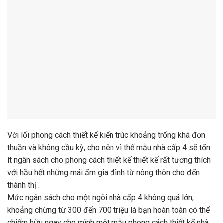
Với lối phong cách thiết kế kiến trúc khoảng trống khá đơn
thuần và không cầu kỳ, cho nên vì thế mẫu nhà cấp 4 sẽ tốn
ít ngân sách cho phong cách thiết kế thiết kế rất tương thích
với hầu hết những mái ấm gia đình từ nông thôn cho đến
thành thị .
Mức ngân sách cho một ngôi nhà cấp 4 không quá lớn,
khoảng chừng từ 300 đến 700 triệu là bạn hoàn toàn có thể
chiếm hữu ngay cho mình một mẫu phong cách thiết kế nhà
cấp 4 vừa sang trọng và quý phái lại tinh xảo. Với mẫu nhà
cấp 4 này cũng không có nhiều nhu yếu để phong cách thiết
kế kiến trúc và đồ nội thất bên trong bên trong căn nhà, …
Các kiểu mẫu nhà cấp 4 đẹp thường tương thích với đại đa
số người Việt mình, đặc biệt quan trọng là những mái ấm gia
đình ở vùng nông thôn có nhiều đất đai .
Hướng dẫn tính chi phí xây dựng nhà cấp 4 một
cách chi tiết nhất