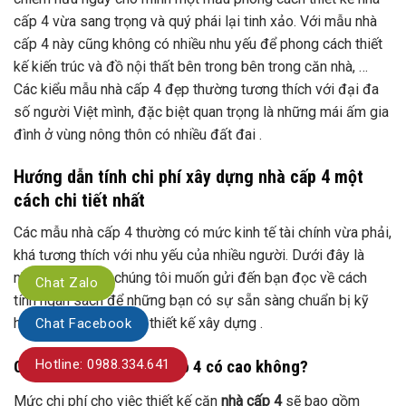
Các mẫu nhà cấp 4 thường có mức kinh tế tài chính vừa phải,
khá tương thích với nhu yếu của nhiều người. Dưới đây là
những thông tin chúng tôi muốn gửi đến bạn đọc về cách
tính ngân sách để những bạn có sự sẵn sàng chuẩn bị kỹ
hơn trước khi thực thi thiết kế xây dựng .
Chi phí xây dựng nhà cấp 4 có cao không?
Mức chi phí cho việc thiết kế căn
nhà cấp 4
sẽ bao gồm
phần thiết kế kiến trúc và phần thiết kế nội thất, mỗi phần sẽ
có sự thay đổi mức phí tùy vào các vị trí cũng như quy mô
và diện tích của từng công trình.
Đối với phần phong cách thiết kế bên mảng kiến trúc thì mức
Chat Zalo
ngân sách sẽ xê dịch từ 200 k / mét vuông. Còn riêng bên
Chat Facebook
phần phong cách thiết kế nội thất bên trong sẽ hoàn toàn có
thể xê dịch ở mức từ 120 k – 150 k / mét vuông tùy theo mô
Hotline: 0988.334.641
hình khu công trình phong cách thiết kế mà mỗi người chọn .
Ngoài ra những ngân sách khác như chi cho bên xây đắp thô