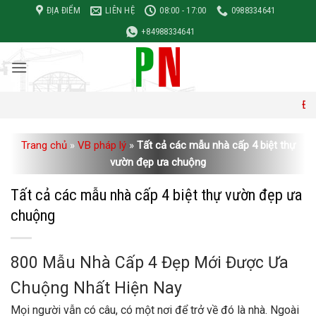
Bỏ
ĐỊA ĐIỂM
LIÊN HỆ
08:00 - 17:00
0988334641
qua
+84988334641
nội
dung
Đơn giá xây 
Trang chủ
»
VB pháp lý
»
Tất cả các mẫu nhà cấp 4 biệt thự
vườn đẹp ưa chuộng
Tất cả các mẫu nhà cấp 4 biệt thự vườn đẹp ưa
chuộng
800 Mẫu Nhà Cấp 4 Đẹp Mới Được Ưa
Chuộng Nhất Hiện Nay
Mọi người vẫn có câu, có một nơi để trở về đó là nhà. Ngoài