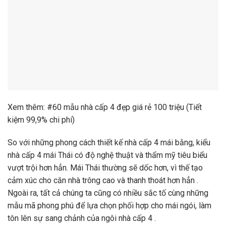
So với những phong cách thiết kế nhà cấp 4 mái bằng, kiểu
nhà cấp 4 mái Thái có độ nghệ thuật và thẩm mỹ tiêu biểu
vượt trội hơn hẳn. Mái Thái thường sẽ dốc hơn, vì thế tạo
cảm xúc cho căn nhà trông cao và thanh thoát hơn hẳn .
Ngoài ra, tất cả chúng ta cũng có nhiều sắc tố cùng những
mẫu mã phong phú để lựa chọn phối hợp cho mái ngói, làm
tôn lên sự sang chảnh của ngôi nhà cấp 4 .
Cách chọn màu sắc
Việc lựa chọn sắc tố phối hợp sao cho hài hoà, tinh xảo cũng
giúp tạo nên ấn tượng đẹp cho mặt tiền của mỗi mẫu phong
cách thiết kế nhà phố cấp 4 đẹp .
Gia chủ hoàn toàn có thể chọn những gam màu sáng để làm
màu chủ yếu cho sơn tường. Rồi lựa những vị trí như : cửa
chính, mái nhà, hành lang cửa số để làm điểm nhấn sẽ tạo
được sự tương phản mang lại hiệu ứng nghệ thuật và thẩm
mỹ cao .