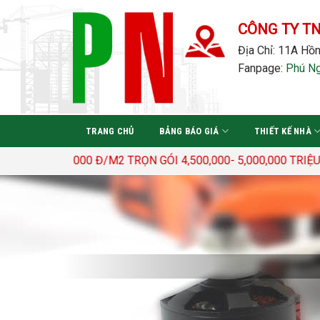
Bỏ
qua
CÔNG TY T
nội
Địa Chỉ: 11A Hồn
dung
Fanpage:
Phú N
TRANG CHỦ
BẢNG BÁO GIÁ
THIẾT KẾ NHÀ
3.400.000 Đ/M2 TRỌN GÓI 4,500,000- 5,000,000 TRIỆU Đ/M