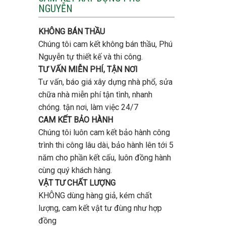
tầng
NGUYỄN
trọn
bao
gói
nhiêu
uy
tiền
KHÔNG BÁN THẦU
tín,
ở
chất
Chúng tôi cam kết không bán thầu, Phú
Gò
lượng?
Vấp
Nguyễn tự thiết kế và thi công.
?
TƯ VẤN MIỄN PHÍ, TẬN NƠI
Tư vấn, báo giá xây dựng nhà phổ, sửa
chữa nhà miễn phí tận tình, nhanh
chóng. tận nơi, làm việc 24/7
CAM KẾT BẢO HÀNH
Chúng tôi luôn cam kết bảo hành công
trình thi công lâu dài, bảo hành lên tới 5
năm cho phần kết cấu, luôn đồng hành
cùng quý khách hàng.
VẬT TƯ CHẤT LƯỢNG
KHÔNG dùng hàng giả, kém chất
lượng, cam kết vật tư đùng như hợp
đồng