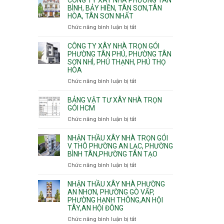
Khánh,
Phường
thi
BÌNH, BẢY HIỀN, TÂN SƠN,TÂN
Bình
Đông
HÒA, TÂN SƠN NHẤT
công
Trưng
Hưng
ép
Chức năng bình luận bị tắt
ở
và
Thuận,
cừ
Công
Cát
Trung
C
ty
CÔNG TY XÂY NHÀ TRỌN GÓI
Lái
Mỹ
vây
xây
PHƯỜNG TÂN PHÚ, PHƯỜNG TÂN
Tây,
chống
SƠN NHÌ, PHÚ THẠNH, PHÚ THỌ
nhà
Tân
sạt
HÒA
Phường
Thới
đào
Tân
Hiệp,
Chức năng bình luận bị tắt
ở
hầm
Bình,
Thới
Công
Bảy
An
ty
BẢNG VẬT TƯ XÂY NHÀ TRỌN
Hiền,
và
xây
GÓI HCM
Tân
An
nhà
Chức năng bình luận bị tắt
ở
Sơn,Tân
Phú
trọn
Bảng
Hòa,
Đông.
gói
vật
NHẬN THẦU XÂY NHÀ TRỌN GÓI
Tân
Phường
tư
V THÔ PHƯỜNG AN LẠC, PHƯỜNG
Sơn
Tân
BÌNH TÂN,PHƯỜNG TÂN TẠO
xây
Nhất
Phú,
nhà
Chức năng bình luận bị tắt
ở
Phường
trọn
Nhận
Tân
gói
thầu
NHẬN THẦU XÂY NHÀ PHƯỜNG
Sơn
HCM
xây
AN NHƠN, PHƯỜNG GÒ VẤP,
Nhì,
PHƯỜNG HẠNH THÔNG,AN HỘI
nhà
Phú
TÂY,AN HỘI ĐÔNG
trọn
Thạnh,
gói
Phú
Chức năng bình luận bị tắt
ở