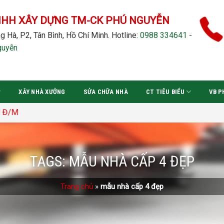
NHH XÂY DỰNG TM-CK PHÚ NGUYỄN
g Hà, P2, Tân Bình, Hồ Chí Minh.
Hotline:
0988 334641
-
guyễn
XÂY NHÀ XƯỞNG
SỬA CHỮA NHÀ
CT TIÊU BIỂU
VB P
TAGS:
MẪU NHÀ CẤP 4 ĐẸP
Trang chủ
»
mẫu nhà cấp 4 đẹp