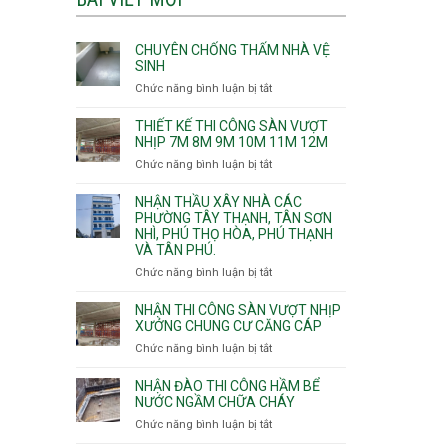
CHUYÊN CHỐNG THẤM NHÀ VỆ
SINH
Chức năng bình luận bị tắt
ở
Chuyên
chống
THIẾT KẾ THI CÔNG SÀN VƯỢT
thấm
NHỊP 7M 8M 9M 10M 11M 12M
nhà
Chức năng bình luận bị tắt
ở
vệ
Thiết
sinh
kế
NHẬN THẦU XÂY NHÀ CÁC
thi
PHƯỜNG TÂY THẠNH, TÂN SƠN
NHÌ, PHÚ THỌ HÒA, PHÚ THẠNH
công
VÀ TÂN PHÚ.
sàn
vượt
Chức năng bình luận bị tắt
ở
nhịp
Nhận
7m
thầu
NHẬN THI CÔNG SÀN VƯỢT NHỊP
8m
xây
XƯỞNG CHUNG CƯ CĂNG CÁP
9m
nhà
Chức năng bình luận bị tắt
ở
10m
các
Nhận
11m
phường
thi
NHẬN ĐÀO THI CÔNG HẦM BỂ
12m
Tây
công
NƯỚC NGẦM CHỮA CHÁY
Thạnh,
sàn
Chức năng bình luận bị tắt
ở
Tân
vượt
Nhận
Sơn