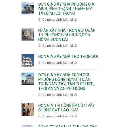
giá
ĐƠN GIÁ XÂY NHÀ PHƯỜNG GIA
xây
ĐỊNH, BÌNH THẠNH, THẠNH MỸ
TÂY,BÌNH LỢI TRUNG
nhà
trọn
Chức năng bình luận bị tắt
ở
gói
Đơn
Phường
giá
NHẬN XÂY NHÀ TRỌN GÓI QUẬN
Hiệp
xây
10, PHƯỜNG BÌNH HƯNG,DIÊN
Bình,
HỒNG, VƯỜN LÀI
nhà
Tam
phường
Chức năng bình luận bị tắt
ở
Bình,
Gia
Nhận
Thủ
Định,
xây
ĐƠN GIÁ XÂY NHÀ TRỌ TRỌN GÓI
Đức,
Bình
nhà
Linh
Chức năng bình luận bị tắt
ở
Thạnh,
trọn
Xuân,
Đơn
Thạnh
gói
Long
giá
Mỹ
ĐƠN GIÁ XÂY NHÀ TRỌN GÓI
Quận
Bình,
xây
Tây,Bình
PHƯỜNG ĐÔNG HƯNG THUẬN,
10,
Tăng
nhà
Lợi
TRUNG MỸ TÂY, TÂN THỚI HIỆP,
Phường
Nhơn
trọ
Trung
THỚI AN VÀ AN PHÚ ĐÔNG.
Bình
Phú,
trọn
Hưng,Diên
Chức năng bình luận bị tắt
Phước
ở
gói
Hồng,
Long,
Đơn
Vườn
Long
giá
ĐƠN GIÁ THI CÔNG ÉP CỪ C VÂY
Lài
Phước,
xây
CHỐNG SẠT ĐÀO HẦM
Long
nhà
Chức năng bình luận bị tắt
ở
Trường,
trọn
Đơn
An
gói
giá
CÔNG TY XÂY NHÀ PHƯỜNG TÂN