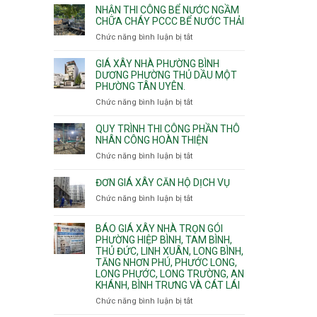
nhịp
đào
Nhì,
NHẬN THI CÔNG BỂ NƯỚC NGẦM
xưởng
thi
CHỮA CHÁY PCCC BỂ NƯỚC THẢI
Phú
chung
công
Thọ
Chức năng bình luận bị tắt
ở
cư
hầm
Hòa,
Nhận
căng
bể
Phú
thi
cáp
GIÁ XÂY NHÀ PHƯỜNG BÌNH
nước
Thạnh
công
DƯƠNG PHƯỜNG THỦ DẦU MỘT
Ngầm
và
PHƯỜNG TÂN UYÊN.
bể
chữa
Tân
nước
Chức năng bình luận bị tắt
ở
cháy
Phú.
ngầm
Giá
chữa
xây
QUY TRÌNH THI CÔNG PHẦN THÔ
cháy
nhà
NHÂN CÔNG HOÀN THIỆN
pccc
Phường
Chức năng bình luận bị tắt
ở
bể
Bình
Quy
nước
Dương
trình
ĐƠN GIÁ XÂY CĂN HỘ DỊCH VỤ
thải
Phường
thi
Chức năng bình luận bị tắt
Thủ
ở
công
Dầu
Đơn
phần
Một
giá
BÁO GIÁ XÂY NHÀ TRỌN GÓI
thô
Phường
xây
PHƯỜNG HIỆP BÌNH, TAM BÌNH,
nhân
Tân
căn
THỦ ĐỨC, LINH XUÂN, LONG BÌNH,
công
Uyên.
hộ
TĂNG NHƠN PHÚ, PHƯỚC LONG,
hoàn
dịch
LONG PHƯỚC, LONG TRƯỜNG, AN
thiện
vụ
KHÁNH, BÌNH TRƯNG VÀ CÁT LÁI
Chức năng bình luận bị tắt
ở
Báo