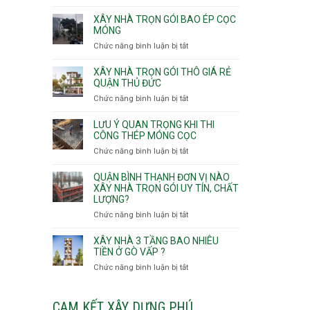
v
Thọ
Nhận
thô
Hòa
thầu
XÂY NHÀ TRỌN GÓI BAO ÉP CỌC
Phường
xây
MÓNG
An
nhà
Chức năng bình luận bị tắt
ở
Lạc,
Phường
Xây
Phường
An
nhà
XÂY NHÀ TRỌN GÓI THÔ GIÁ RẺ
Bình
Nhơn,
trọn
QUẬN THỦ ĐỨC
Tân,Phường
Phường
gói
Tân
Chức năng bình luận bị tắt
ở
Gò
bao
Tạo
Xây
Vấp,
ép
nhà
Phường
LƯU Ý QUAN TRỌNG KHI THI
cọc
trọn
CÔNG THÉP MÓNG CỌC
Hạnh
móng
gói
Thông,An
Chức năng bình luận bị tắt
ở
thô
Hội
Lưu
giá
Tây,An
ý
QUẬN BÌNH THẠNH ĐƠN VỊ NÀO
rẻ
Hội
quan
XÂY NHÀ TRỌN GÓI UY TÍN, CHẤT
Quận
Đông
LƯỢNG?
trọng
Thủ
khi
Chức năng bình luận bị tắt
ở
Đức
thi
Quận
công
Bình
XÂY NHÀ 3 TẦNG BAO NHIÊU
thép
Thạnh
TIỀN Ở GÒ VẤP ?
móng
đơn
Chức năng bình luận bị tắt
ở
cọc
vị
Xây
nào
nhà
xây
3
CAM KẾT XÂY DỰNG PHÚ
nhà