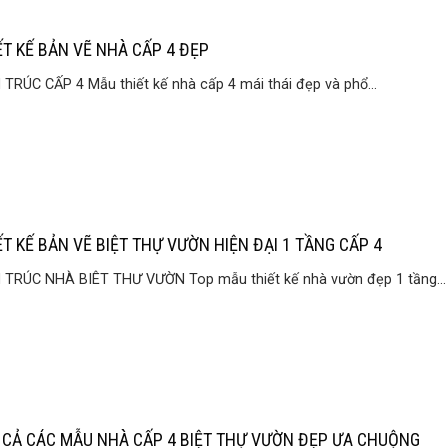
ẾT KẾ BẢN VẼ NHÀ CẤP 4 ĐẸP
 TRÚC CẤP 4 Mẫu thiết kế nhà cấp 4 mái thái đẹp và phổ...
ẾT KẾ BẢN VẼ BIỆT THỰ VƯỜN HIỆN ĐẠI 1 TẦNG CẤP 4
 TRÚC NHÀ BIÊT THƯ VƯỜN Top mẫu thiết kế nhà vườn đẹp 1 tầng...
 CẢ CÁC MẪU NHÀ CẤP 4 BIỆT THỰ VƯỜN ĐẸP ƯA CHUỘNG