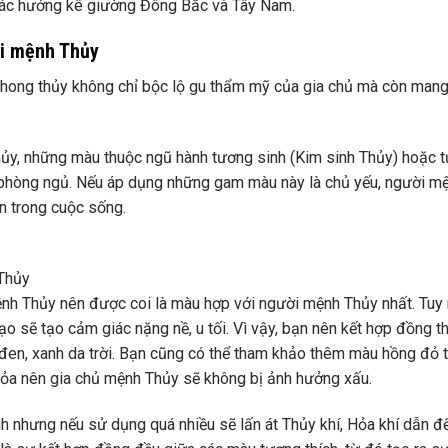
 các hướng kê giường Đông Bắc và Tây Nam.
i mệnh Thủy
phong thủy không chỉ bộc lộ gu thẩm mỹ của gia chủ mà còn man
ủy, những màu thuộc ngũ hành tương sinh (Kim sinh Thủy) hoặc 
ng phòng ngủ. Nếu áp dụng những gam màu này là chủ yếu, người m
n trong cuộc sống.
Thủy
h Thủy nên được coi là màu hợp với người mệnh Thủy nhất. Tuy 
sẽ tạo cảm giác nặng nề, u tối. Vì vậy, bạn nên kết hợp đồng th
 đen, xanh da trời. Bạn cũng có thể tham khảo thêm màu hồng đỏ 
Hỏa nên gia chủ mệnh Thủy sẽ không bị ảnh hưởng xấu.
nh nhưng nếu sử dụng quá nhiều sẽ lấn át Thủy khí, Hỏa khí dẫn đ