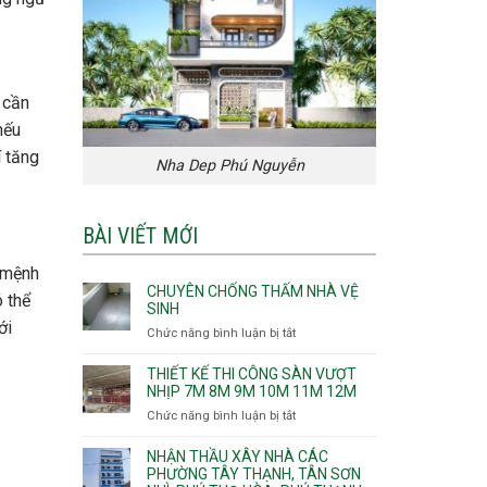
 cần
nếu
í tăng
Nha Dep Phú Nguyễn
BÀI VIẾT MỚI
, mệnh
CHUYÊN CHỐNG THẤM NHÀ VỆ
ó thể
SINH
ới
Chức năng bình luận bị tắt
ở
Chuyên
chống
THIẾT KẾ THI CÔNG SÀN VƯỢT
thấm
NHỊP 7M 8M 9M 10M 11M 12M
nhà
Chức năng bình luận bị tắt
ở
vệ
Thiết
sinh
kế
NHẬN THẦU XÂY NHÀ CÁC
thi
PHƯỜNG TÂY THẠNH, TÂN SƠN