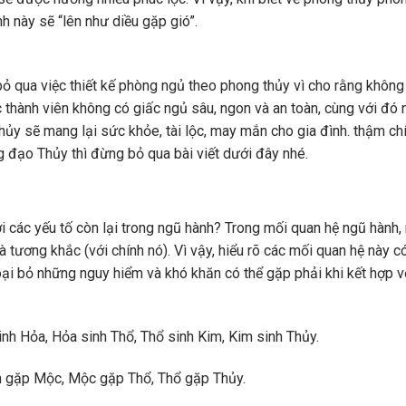
h này sẽ “lên như diều gặp gió”.
bỏ qua việc thiết kế phòng ngủ theo phong thủy vì cho rằng không
c thành viên không có giấc ngủ sâu, ngon và an toàn, cùng với đó 
hủy sẽ mang lại sức khỏe, tài lộc, may mắn cho gia đình. thậm ch
 đạo Thủy thì đừng bỏ qua bài viết dưới đây nhé.
i các yếu tố còn lại trong ngũ hành? Trong mối quan hệ ngũ hành
tương khắc (với chính nó). Vì vậy, hiểu rõ các mối quan hệ này c
oại bỏ những nguy hiểm và khó khăn có thể gặp phải khi kết hợp v
nh Hỏa, Hỏa sinh Thổ, Thổ sinh Kim, Kim sinh Thủy.
m gặp Mộc, Mộc gặp Thổ, Thổ gặp Thủy.