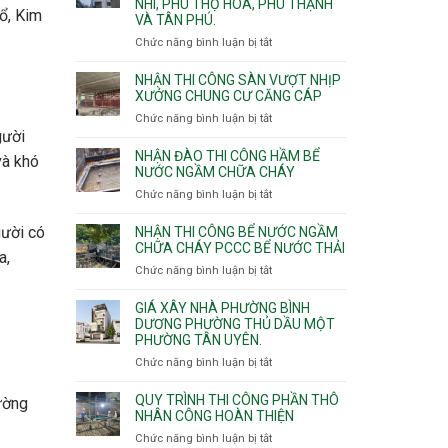
NHÌ, PHÚ THỌ HÒA, PHÚ THẠNH
công
hổ, Kim
VÀ TÂN PHÚ.
sàn
vượt
Chức năng bình luận bị tắt
ở
nhịp
Nhận
7m
thầu
NHẬN THI CÔNG SÀN VƯỢT NHỊP
8m
xây
XƯỞNG CHUNG CƯ CĂNG CÁP
9m
nhà
Chức năng bình luận bị tắt
ở
10m
các
gười
Nhận
11m
phường
thi
NHẬN ĐÀO THI CÔNG HẦM BỂ
12m
và khó
Tây
công
NƯỚC NGẦM CHỮA CHÁY
Thạnh,
sàn
Chức năng bình luận bị tắt
ở
Tân
vượt
Nhận
Sơn
nhịp
đào
Nhì,
gười có
NHẬN THI CÔNG BỂ NƯỚC NGẦM
xưởng
thi
CHỮA CHÁY PCCC BỂ NƯỚC THẢI
Phú
chung
a,
công
Thọ
Chức năng bình luận bị tắt
ở
cư
hầm
Hòa,
Nhận
căng
bể
Phú
thi
cáp
GIÁ XÂY NHÀ PHƯỜNG BÌNH
nước
Thạnh
công
DƯƠNG PHƯỜNG THỦ DẦU MỘT
Ngầm
và
PHƯỜNG TÂN UYÊN.
bể
chữa
Tân
nước
Chức năng bình luận bị tắt
ở
cháy
Phú.
ngầm
Giá
chữa
xây
QUY TRÌNH THI CÔNG PHẦN THÔ
ường
cháy
nhà
NHÂN CÔNG HOÀN THIỆN
pccc
Phường
Chức năng bình luận bị tắt
ở
bể
Bình