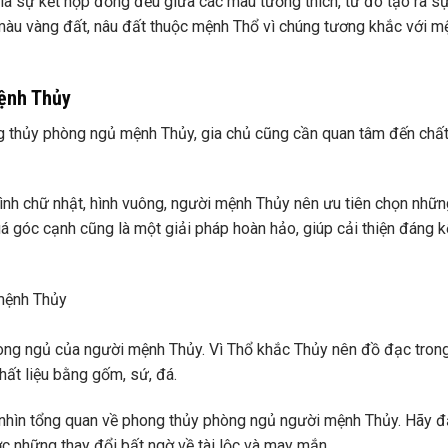
n là sự kết hợp đồng đều giữa các màu tương thích, từ đó tạo ra s
màu vàng đất, nâu đất thuộc mệnh Thổ vì chúng tương khắc với m
mệnh Thủy
thủy phòng ngủ mệnh Thủy, gia chủ cũng cần quan tâm đến chất 
hình chữ nhật, hình vuông, người mệnh Thủy nên ưu tiên chọn nhữ
uá góc cạnh cũng là một giải pháp hoàn hảo, giúp cải thiện đáng k
phòng ngủ của người mệnh Thủy. Vì Thổ khắc Thủy nên đồ đạc tron
ất liệu bằng gốm, sứ, đá.
i nhìn tổng quan về phong thủy phòng ngủ người mệnh Thủy. Hãy 
c những thay đổi bất ngờ về tài lộc và may mắn.