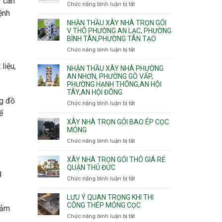
ự cân
nhà
Chức năng bình luận bị tắt
ở
Sơn,Tân
Phú
trọn
ệnh
Bảng
Hòa,
Đông.
gói
vật
NHẬN THẦU XÂY NHÀ TRỌN GÓI
Tân
Phường
tư
V THÔ PHƯỜNG AN LẠC, PHƯỜNG
Sơn
Tân
BÌNH TÂN,PHƯỜNG TÂN TẠO
xây
Nhất
Phú,
nhà
Chức năng bình luận bị tắt
ở
Phường
trọn
Nhận
Tân
gói
liệu,
thầu
NHẬN THẦU XÂY NHÀ PHƯỜNG
Sơn
HCM
xây
AN NHƠN, PHƯỜNG GÒ VẤP,
Nhì,
PHƯỜNG HẠNH THÔNG,AN HỘI
nhà
Phú
TÂY,AN HỘI ĐÔNG
trọn
Thạnh,
ng đồ
gói
Phú
Chức năng bình luận bị tắt
ở
v
Thọ
Nhận
ể
thô
Hòa
thầu
XÂY NHÀ TRỌN GÓI BAO ÉP CỌC
Phường
xây
MÓNG
An
nhà
Chức năng bình luận bị tắt
ở
Lạc,
Phường
Xây
Phường
An
nhà
XÂY NHÀ TRỌN GÓI THÔ GIÁ RẺ
Bình
Nhơn,
trọn
QUẬN THỦ ĐỨC
Tân,Phường
Phường
g
gói
Tân
Chức năng bình luận bị tắt
ở
Gò
bao
Tạo
Xây
Vấp,
ép
nhà
Phường
LƯU Ý QUAN TRỌNG KHI THI
cọc
trọn
CÔNG THÉP MÓNG CỌC
Hạnh
đảm
móng
gói
Thông,An
Chức năng bình luận bị tắt
ở
thô
Hội