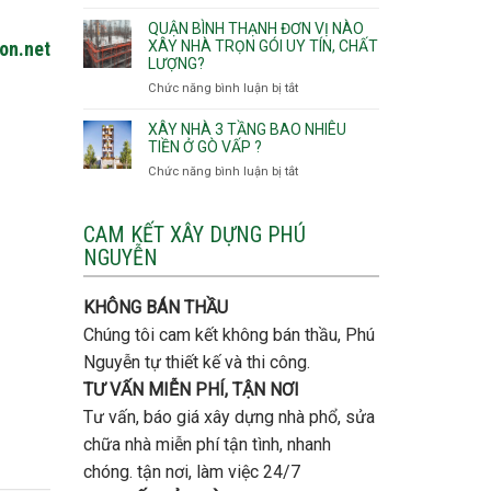
Lưu
giá
Tây,An
ý
QUẬN BÌNH THẠNH ĐƠN VỊ NÀO
rẻ
Hội
quan
XÂY NHÀ TRỌN GÓI UY TÍN, CHẤT
gon.net
Quận
Đông
LƯỢNG?
trọng
Thủ
khi
Chức năng bình luận bị tắt
ở
Đức
thi
Quận
công
Bình
XÂY NHÀ 3 TẦNG BAO NHIÊU
thép
Thạnh
TIỀN Ở GÒ VẤP ?
móng
đơn
Chức năng bình luận bị tắt
ở
cọc
vị
Xây
nào
nhà
xây
3
CAM KẾT XÂY DỰNG PHÚ
nhà
tầng
NGUYỄN
trọn
bao
gói
nhiêu
uy
tiền
KHÔNG BÁN THẦU
tín,
ở
chất
Chúng tôi cam kết không bán thầu, Phú
Gò
lượng?
Vấp
Nguyễn tự thiết kế và thi công.
?
TƯ VẤN MIỄN PHÍ, TẬN NƠI
Tư vấn, báo giá xây dựng nhà phổ, sửa
chữa nhà miễn phí tận tình, nhanh
chóng. tận nơi, làm việc 24/7