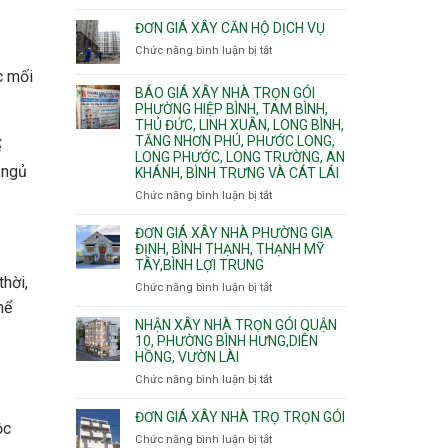
Quy
nước
Dương
trình
ĐƠN GIÁ XÂY CĂN HỘ DỊCH VỤ
thải
Phường
thi
Chức năng bình luận bị tắt
Thủ
ở
công
Dầu
Đơn
c mối
phần
Một
giá
BÁO GIÁ XÂY NHÀ TRỌN GÓI
thô
Phường
xây
PHƯỜNG HIỆP BÌNH, TAM BÌNH,
nhân
Tân
căn
THỦ ĐỨC, LINH XUÂN, LONG BÌNH,
công
Uyên.
hộ
TĂNG NHƠN PHÚ, PHƯỚC LONG,
hoàn
ể
dịch
LONG PHƯỚC, LONG TRƯỜNG, AN
thiện
 ngủ
vụ
KHÁNH, BÌNH TRƯNG VÀ CÁT LÁI
Chức năng bình luận bị tắt
ở
Báo
giá
ĐƠN GIÁ XÂY NHÀ PHƯỜNG GIA
xây
ĐỊNH, BÌNH THẠNH, THẠNH MỸ
TÂY,BÌNH LỢI TRUNG
nhà
hời,
trọn
Chức năng bình luận bị tắt
ở
gói
Đơn
hể
Phường
giá
NHẬN XÂY NHÀ TRỌN GÓI QUẬN
Hiệp
xây
10, PHƯỜNG BÌNH HƯNG,DIÊN
Bình,
HỒNG, VƯỜN LÀI
nhà
Tam
phường
Chức năng bình luận bị tắt
ở
Bình,
Gia
Nhận
Thủ
Định,
xây
ĐƠN GIÁ XÂY NHÀ TRỌ TRỌN GÓI
Đức,
Bình
ộc
nhà
Linh
Chức năng bình luận bị tắt
ở
Thạnh,
trọn