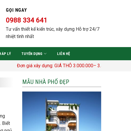
GỌI NGAY
0988 334 641
Tư vấn thiết kế kiến trúc, xây dựng Hỗ trợ 24/7
nhiệt tình nhất
HÁP LÝ
TUYỂN DỤNG
LIÊN HỆ
n giá xây dựng: GIÁ THÔ 3.000.000– 3.400.000 Đ/M2 TRỌN GÓI
MẪU NHÀ PHỐ ĐẸP
òng
 Biết
ng ngủ