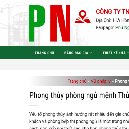
Bỏ
qua
CÔNG TY T
nội
Địa Chỉ: 11A Hồn
dung
Fanpage:
Phú N
TRANG CHỦ
BẢNG BÁO GIÁ
THIẾT KẾ NHÀ
Trang chủ
»
VB pháp lý
»
Phong t
Phong thủy phòng ngủ mệnh Thủy
Yếu tố phong thủy ảnh hưởng rất nhiều đến gia chủ 
khách và phòng bếp thì phòng ngủ là một trong nhữ
cách sắp xếp nội thất sao cho hợp phong thủy thì 