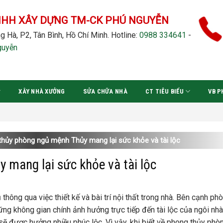
NHH XÂY DỰNG TM-CK PHÚ NGUYỄN
g Hà, P2, Tân Bình, Hồ Chí Minh.
Hotline:
0988 334641
-
guyễn
XÂY NHÀ XƯỞNG
SỬA CHỮA NHÀ
CT TIÊU BIỂU
VB P
Đơ
hủy phòng ngủ mệnh Thủy mang lại sức khỏe và tài lộc
 mang lại sức khỏe và tài lộc
thông qua việc thiết kế và bài trí nội thất trong nhà. Bên cạnh ph
ng không gian chính ảnh hưởng trực tiếp đến tài lộc của ngôi nhà.
sẽ được hưởng nhiều phúc lộc. Vì vậy, khi biết về phong thủy phò