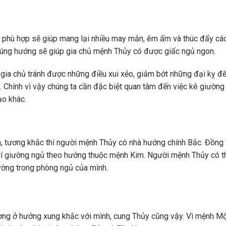
phù hợp sẽ giúp mang lại nhiều may mắn, êm ấm và thúc đẩy cá
 đúng hướng sẽ giúp gia chủ mệnh Thủy có được giấc ngủ ngon.
gia chủ tránh được những điều xui xẻo, giảm bớt những đại kỵ đ
. Chính vì vậy chúng ta cần đặc biệt quan tâm đến việc kê giường
o khác.
h, tương khắc thì người mệnh Thủy có nhà hướng chính Bắc. Đồng t
trí giường ngủ theo hướng thuộc mệnh Kim. Người mệnh Thủy có t
iường trong phòng ngủ của mình.
ờng ở hướng xung khắc với mình, cung Thủy cũng vậy. Vì mệnh M