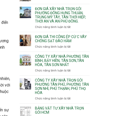
Xuân,
Đơn
Thạnh
gói
Long
giá
Mỹ
ĐƠN GIÁ XÂY NHÀ TRỌN GÓI
Quận
Bình,
xây
Tây,Bình
PHƯỜNG ĐÔNG HƯNG THUẬN,
10,
Tăng
nhà
Lợi
TRUNG MỸ TÂY, TÂN THỚI HIỆP,
Phường
Nhơn
trọ
Trung
THỚI AN VÀ AN PHÚ ĐÔNG.
g đến
Bình
Phú,
trọn
Hưng,Diên
Chức năng bình luận bị tắt
Phước
ở
gói
Hồng,
Long,
Đơn
Vườn
Long
giá
ĐƠN GIÁ THI CÔNG ÉP CỪ C VÂY
Lài
tương
Phước,
xây
CHỐNG SẠT ĐÀO HẦM
Long
nhà
ệnh
Chức năng bình luận bị tắt
ở
Trường,
trọn
Đơn
An
gói
giá
CÔNG TY XÂY NHÀ PHƯỜNG TÂN
Khánh,
Phường
thi
BÌNH, BẢY HIỀN, TÂN SƠN,TÂN
Bình
Đông
HÒA, TÂN SƠN NHẤT
công
Trưng
Hưng
ép
Chức năng bình luận bị tắt
ở
và
Thuận,
cừ
Công
Cát
Trung
C
nhiên,
ty
CÔNG TY XÂY NHÀ TRỌN GÓI
Lái
Mỹ
vây
xây
PHƯỜNG TÂN PHÚ, PHƯỜNG TÂN
Tây,
ời với
chống
SƠN NHÌ, PHÚ THẠNH, PHÚ THỌ
nhà
Tân
sạt
thuộc
HÒA
Phường
Thới
đào
Tân
Hiệp,
Chức năng bình luận bị tắt
ở
hầm
Bình,
Thới
Công
Bảy
An
ty
BẢNG VẬT TƯ XÂY NHÀ TRỌN
ến sự
Hiền,
và
xây
GÓI HCM
Tân
An