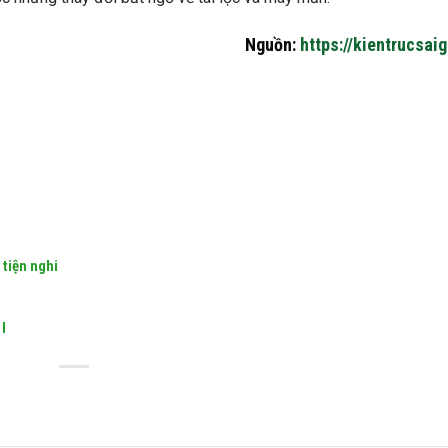
Nguồn:
https://kientrucsai
 tiện nghi
 l