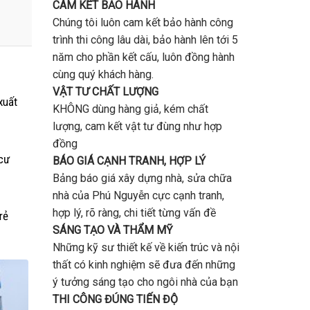
CAM KẾT BẢO HÀNH
Chúng tôi luôn cam kết bảo hành công
trình thi công lâu dài, bảo hành lên tới 5
năm cho phần kết cấu, luôn đồng hành
cùng quý khách hàng.
VẬT TƯ CHẤT LƯỢNG
xuất
KHÔNG dùng hàng giả, kém chất
lượng, cam kết vật tư đùng như hợp
đồng
cư
BÁO GIÁ CẠNH TRANH, HỢP LÝ
Bảng báo giá xây dựng nhà, sửa chữa
nhà của Phú Nguyễn cực cạnh tranh,
hợp lý, rõ ràng, chi tiết từng vấn đề
rẻ
SÁNG TẠO VÀ THẨM MỸ
Những kỹ sư thiết kế về kiến trúc và nội
thất có kinh nghiệm sẽ đưa đến những
ý tưởng sáng tạo cho ngôi nhà của bạn
THI CÔNG ĐÚNG TIẾN ĐỘ