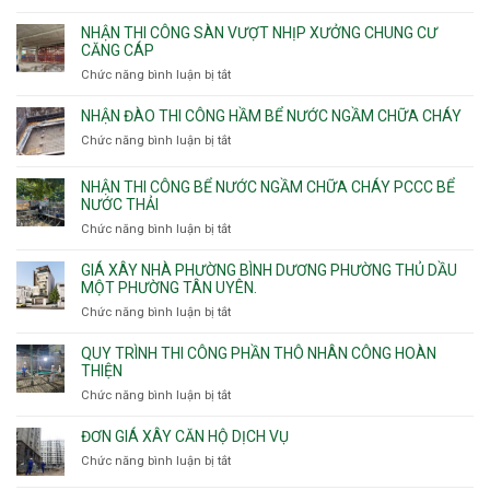
sàn
Nhận
vượt
thầu
NHẬN THI CÔNG SÀN VƯỢT NHỊP XƯỞNG CHUNG CƯ
nhịp
xây
CĂNG CÁP
7m
nhà
Chức năng bình luận bị tắt
ở
8m
các
Nhận
9m
phường
thi
10m
NHẬN ĐÀO THI CÔNG HẦM BỂ NƯỚC NGẦM CHỮA CHÁY
Tây
công
11m
Chức năng bình luận bị tắt
Thạnh,
ở
sàn
12m
Tân
Nhận
vượt
Sơn
đào
NHẬN THI CÔNG BỂ NƯỚC NGẦM CHỮA CHÁY PCCC BỂ
nhịp
Nhì,
thi
NƯỚC THẢI
xưởng
Phú
công
chung
Chức năng bình luận bị tắt
ở
Thọ
hầm
cư
Nhận
Hòa,
bể
căng
thi
GIÁ XÂY NHÀ PHƯỜNG BÌNH DƯƠNG PHƯỜNG THỦ DẦU
Phú
nước
cáp
công
MỘT PHƯỜNG TÂN UYÊN.
Thạnh
Ngầm
bể
và
chữa
Chức năng bình luận bị tắt
ở
nước
Tân
cháy
Giá
ngầm
Phú.
xây
QUY TRÌNH THI CÔNG PHẦN THÔ NHÂN CÔNG HOÀN
chữa
nhà
THIỆN
cháy
Phường
Chức năng bình luận bị tắt
ở
pccc
Bình
Quy
bể
Dương
trình
nước
ĐƠN GIÁ XÂY CĂN HỘ DỊCH VỤ
Phường
thi
thải
Chức năng bình luận bị tắt
Thủ
ở
công
Dầu
Đơn
phần