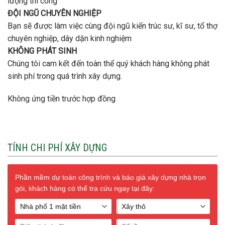
lượng thi công
ĐỘI NGŨ CHUYÊN NGHIỆP
Bạn sẽ được làm việc cùng đội ngũ kiến trúc sư, kĩ sư, tổ thợ
chuyên nghiệp, dây dặn kinh nghiệm
KHÔNG PHÁT SINH
Chúng tôi cam kết đến toàn thể quý khách hàng không phát
sinh phí trong quá trình xây dựng.
Không ứng tiền trước hợp đồng
TÍNH CHI PHÍ XÂY DỰNG
Phần mềm dự toán công trình và báo giá xây dựng nhà trọn
gói, khách hàng có thể tra cứu ngay tại đây: