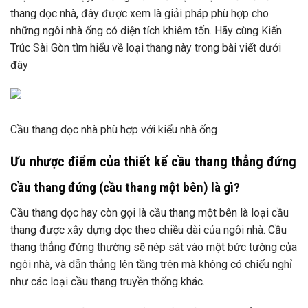
thang dọc nhà, đây được xem là giải pháp phù hợp cho
những ngôi nhà ống có diện tích khiêm tốn. Hãy cùng Kiến
Trúc Sài Gòn tìm hiểu về loại thang này trong bài viết dưới
đây
Cầu thang dọc nhà phù hợp với kiểu nhà ống
Ưu nhược điểm của thiết kế cầu thang thẳng đứng
Cầu thang đứng (cầu thang một bên) là gì?
Cầu thang dọc hay còn gọi là cầu thang một bên là loại cầu
thang được xây dựng dọc theo chiều dài của ngôi nhà. Cầu
thang thẳng đứng thường sẽ nép sát vào một bức tường của
ngôi nhà, và dẫn thẳng lên tầng trên mà không có chiếu nghỉ
như các loại cầu thang truyền thống khác.