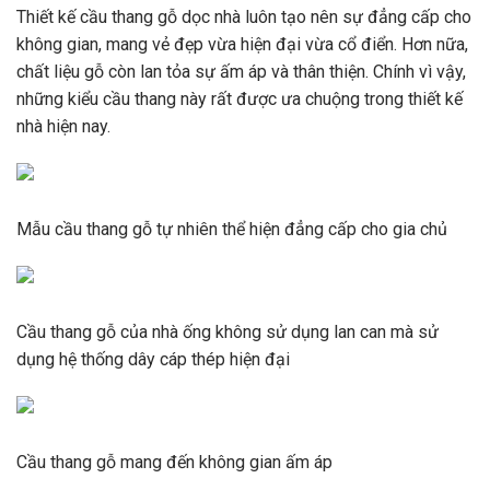
Thiết kế cầu thang gỗ dọc nhà luôn tạo nên sự đẳng cấp cho
không gian, mang vẻ đẹp vừa hiện đại vừa cổ điển. Hơn nữa,
chất liệu gỗ còn lan tỏa sự ấm áp và thân thiện. Chính vì vậy,
những kiểu cầu thang này rất được ưa chuộng trong thiết kế
nhà hiện nay.
Mẫu cầu thang gỗ tự nhiên thể hiện đẳng cấp cho gia chủ
Cầu thang gỗ của nhà ống không sử dụng lan can mà sử
dụng hệ thống dây cáp thép hiện đại
Cầu thang gỗ mang đến không gian ấm áp