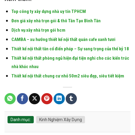
Top công ty xây dựng nhà uy tín TPHCM
Đơn giá xây nhà trọn gói & thô Tân Tạo Bình Tân
Dịch vụ xây nhà trọn gói hcm
CAMBA – xu hướng thiết kế nội thất quán cafe xanh tươi
Thiết kế nội thất tân cổ điển pháp – Sự sang trọng của thế kỷ 18
Thiết kế nội thất phòng ngủ hiện đại tiện nghi cho các kiến ​​trúc
nhà khác nhau
Thiết kế nội thất chung cư nhỏ 50m2 siêu đẹp, siêu tiết kiệm
Danh mục:
Kinh Nghiệm Xây Dựng