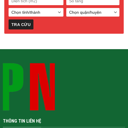
THÔNG TIN LIÊN HỆ