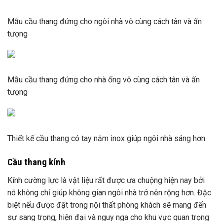
Mẫu cầu thang đứng cho ngôi nhà vô cùng cách tân và ấn
tượng
Mẫu cầu thang đứng cho nhà ống vô cùng cách tân và ấn
tượng
Thiết kế cầu thang có tay nắm inox giúp ngôi nhà sáng hơn
Cầu thang kính
Kính cường lực là vật liệu rất được ưa chuộng hiện nay bởi
nó không chỉ giúp không gian ngôi nhà trở nên rộng hơn. Đặc
biệt nếu được đặt trong nội thất phòng khách sẽ mang đến
sự sang trọng, hiện đại và nguy nga cho khu vực quan trọng