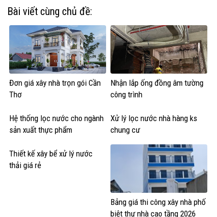
Bài viết cùng chủ đề:
Đơn giá xây nhà trọn gói Cần
Nhận lắp ống đồng âm tường
Thơ
công trình
Hệ thống lọc nước cho ngành
Xử lý lọc nước nhà hàng ks
sản xuất thực phẩm
chung cư
Thiết kế xây bể xử lý nước
thải giá rẻ
Bảng giá thi công xây nhà phố
biệt thự nhà cao tầng 2026