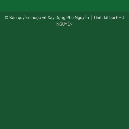
© Bản quyền thuộc về Xây Dựng Phú Nguyễn
Thiết kế bởi
PHÚ
NGUYỄN