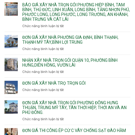
Một
giá
BÁO GIÁ XÂY NHÀ TRỌN GÓI PHƯỜNG HIỆP BÌNH, TAM
thô
Phường
xây
BÌNH, THỦ ĐỨC, LINH XUÂN, LONG BÌNH, TĂNG NHƠN PHÚ,
nhân
Tân
căn
PHƯỚC LONG, LONG PHƯỚC, LONG TRƯỜNG, AN KHÁNH,
công
Uyên.
hộ
BÌNH TRƯNG VÀ CÁT LÁI
hoàn
dịch
thiện
Chức năng bình luận bị tắt
ở
vụ
Báo
giá
ĐƠN GIÁ XÂY NHÀ PHƯỜNG GIA ĐỊNH, BÌNH THẠNH,
xây
THẠNH MỸ TÂY,BÌNH LỢI TRUNG
nhà
Chức năng bình luận bị tắt
ở
trọn
Đơn
gói
giá
NHẬN XÂY NHÀ TRỌN GÓI QUẬN 10, PHƯỜNG BÌNH
Phường
xây
HƯNG,DIÊN HỒNG, VƯỜN LÀI
Hiệp
nhà
Chức năng bình luận bị tắt
ở
Bình,
phường
Nhận
Tam
Gia
xây
Bình,
ĐƠN GIÁ XÂY NHÀ TRỌ TRỌN GÓI
Định,
nhà
Thủ
Chức năng bình luận bị tắt
Bình
ở
trọn
Đức,
Thạnh,
Đơn
gói
Linh
Thạnh
giá
ĐƠN GIÁ XÂY NHÀ TRỌN GÓI PHƯỜNG ĐÔNG HƯNG
Quận
Xuân,
Mỹ
xây
THUẬN, TRUNG MỸ TÂY, TÂN THỚI HIỆP, THỚI AN VÀ AN
10,
Long
Tây,Bình
nhà
PHÚ ĐÔNG.
Phường
Bình,
Lợi
trọ
Bình
Tăng
Chức năng bình luận bị tắt
ở
Trung
trọn
Hưng,Diên
Nhơn
Đơn
gói
Hồng,
Phú,
giá
ĐƠN GIÁ THI CÔNG ÉP CỪ C VÂY CHỐNG SẠT ĐÀO HẦM
Vườn
Phước
xây