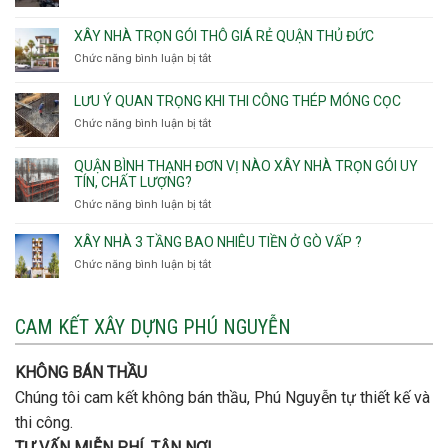
nhà
Thọ
Phường
Xây
Phường
Hòa
An
nhà
XÂY NHÀ TRỌN GÓI THÔ GIÁ RẺ QUẬN THỦ ĐỨC
An
Lạc,
trọn
Nhơn,
Chức năng bình luận bị tắt
ở
Phường
gói
Phường
Xây
Bình
bao
Gò
nhà
Tân,Phường
ép
LƯU Ý QUAN TRỌNG KHI THI CÔNG THÉP MÓNG CỌC
Vấp,
trọn
Tân
cọc
Phường
Chức năng bình luận bị tắt
ở
gói
Tạo
móng
Hạnh
Lưu
thô
Thông,An
ý
giá
QUẬN BÌNH THẠNH ĐƠN VỊ NÀO XÂY NHÀ TRỌN GÓI UY
Hội
quan
rẻ
TÍN, CHẤT LƯỢNG?
Tây,An
trọng
Quận
Chức năng bình luận bị tắt
ở
Hội
khi
Thủ
Quận
Đông
thi
Đức
Bình
XÂY NHÀ 3 TẦNG BAO NHIÊU TIỀN Ở GÒ VẤP ?
công
Thạnh
thép
Chức năng bình luận bị tắt
ở
đơn
móng
Xây
vị
cọc
nhà
nào
3
CAM KẾT XÂY DỰNG PHÚ NGUYỄN
xây
tầng
nhà
bao
trọn
nhiêu
KHÔNG BÁN THẦU
gói
tiền
uy
Chúng tôi cam kết không bán thầu, Phú Nguyễn tự thiết kế và
ở
tín,
Gò
thi công.
chất
Vấp
lượng?
TƯ VẤN MIỄN PHÍ, TẬN NƠI