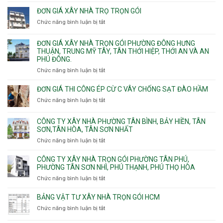
Nhận
Tam
Gia
xây
Bình,
ĐƠN GIÁ XÂY NHÀ TRỌ TRỌN GÓI
Định,
nhà
Thủ
Chức năng bình luận bị tắt
Bình
ở
trọn
Đức,
Thạnh,
Đơn
gói
Linh
Thạnh
giá
ĐƠN GIÁ XÂY NHÀ TRỌN GÓI PHƯỜNG ĐÔNG HƯNG
Quận
Xuân,
Mỹ
xây
THUẬN, TRUNG MỸ TÂY, TÂN THỚI HIỆP, THỚI AN VÀ AN
10,
Long
Tây,Bình
nhà
PHÚ ĐÔNG.
Phường
Bình,
Lợi
trọ
Bình
Tăng
Chức năng bình luận bị tắt
ở
Trung
trọn
Hưng,Diên
Nhơn
Đơn
gói
Hồng,
Phú,
giá
ĐƠN GIÁ THI CÔNG ÉP CỪ C VÂY CHỐNG SẠT ĐÀO HẦM
Vườn
Phước
xây
Chức năng bình luận bị tắt
ở
Lài
Long,
nhà
Đơn
Long
trọn
giá
Phước,
CÔNG TY XÂY NHÀ PHƯỜNG TÂN BÌNH, BẢY HIỀN, TÂN
gói
thi
Long
SƠN,TÂN HÒA, TÂN SƠN NHẤT
Phường
công
Trường,
Đông
Chức năng bình luận bị tắt
ở
ép
An
Hưng
Công
cừ
Khánh,
Thuận,
ty
CÔNG TY XÂY NHÀ TRỌN GÓI PHƯỜNG TÂN PHÚ,
C
Bình
Trung
xây
PHƯỜNG TÂN SƠN NHÌ, PHÚ THẠNH, PHÚ THỌ HÒA
vây
Trưng
Mỹ
nhà
chống
Chức năng bình luận bị tắt
ở
và
Tây,
Phường
sạt
Công
Cát
Tân
Tân
đào
ty
Lái
BẢNG VẬT TƯ XÂY NHÀ TRỌN GÓI HCM
Thới
Bình,
hầm
xây
Hiệp,
Chức năng bình luận bị tắt
Bảy
ở
nhà
Thới
Hiền,
Bảng
trọn
An