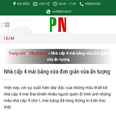
Bỏ
ĐỊA ĐIỂM
LIÊN HỆ
08:00 - 17:00
0988334641
qua
+84988334641
nội
dung
Đơn 
Trang chủ
»
VB pháp lý
»
Nhà cấp 4 mái bằng vừa đơn giản
vừa ấn tượng
Nhà cấp 4 mái bằng vừa đơn giản vừa ấn tượng
Hiện nay, với sự xuất hiện dày đặc của những mẫu thiết kế
nhà cấp 4 mái thái khiến nhiều người quên đi hình ảnh những
mẫu nhà cấp 4 chữ L mái bằng đã từng thống trị kiến ​​trúc
Việt.