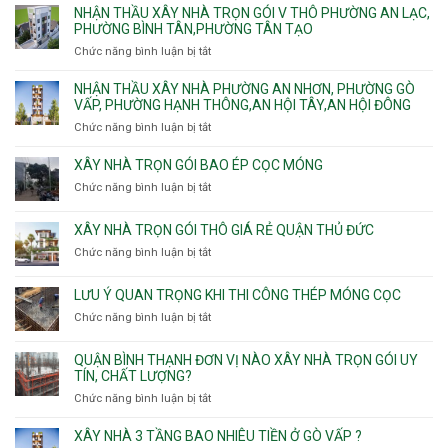
Tân
vật
NHẬN THẦU XÂY NHÀ TRỌN GÓI V THÔ PHƯỜNG AN LẠC,
gói
và
Sơn,Tân
tư
PHƯỜNG BÌNH TÂN,PHƯỜNG TÂN TẠO
Phường
An
Hòa,
xây
Tân
Phú
Chức năng bình luận bị tắt
ở
Tân
nhà
Phú,
Đông.
Nhận
Sơn
trọn
Phường
thầu
NHẬN THẦU XÂY NHÀ PHƯỜNG AN NHƠN, PHƯỜNG GÒ
Nhất
gói
Tân
xây
VẤP, PHƯỜNG HẠNH THÔNG,AN HỘI TÂY,AN HỘI ĐÔNG
HCM
Sơn
nhà
Chức năng bình luận bị tắt
ở
Nhì,
trọn
Nhận
Phú
gói
thầu
XÂY NHÀ TRỌN GÓI BAO ÉP CỌC MÓNG
Thạnh,
v
xây
Phú
Chức năng bình luận bị tắt
thô
ở
nhà
Thọ
Phường
Xây
Phường
Hòa
An
nhà
XÂY NHÀ TRỌN GÓI THÔ GIÁ RẺ QUẬN THỦ ĐỨC
An
Lạc,
trọn
Nhơn,
Chức năng bình luận bị tắt
ở
Phường
gói
Phường
Xây
Bình
bao
Gò
nhà
Tân,Phường
ép
LƯU Ý QUAN TRỌNG KHI THI CÔNG THÉP MÓNG CỌC
Vấp,
trọn
Tân
cọc
Phường
Chức năng bình luận bị tắt
ở
gói
Tạo
móng
Hạnh
Lưu
thô
Thông,An
ý
giá
QUẬN BÌNH THẠNH ĐƠN VỊ NÀO XÂY NHÀ TRỌN GÓI UY
Hội
quan
rẻ
TÍN, CHẤT LƯỢNG?
Tây,An
trọng
Quận
Chức năng bình luận bị tắt
ở
Hội
khi
Thủ
Quận
Đông
thi
Đức
Bình
XÂY NHÀ 3 TẦNG BAO NHIÊU TIỀN Ở GÒ VẤP ?
công