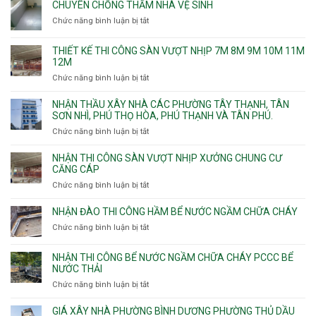
CHUYÊN CHỐNG THẤM NHÀ VỆ SINH
Chức năng bình luận bị tắt
ở
Chuyên
chống
THIẾT KẾ THI CÔNG SÀN VƯỢT NHỊP 7M 8M 9M 10M 11M
thấm
12M
nhà
Chức năng bình luận bị tắt
ở
vệ
Thiết
sinh
kế
NHẬN THẦU XÂY NHÀ CÁC PHƯỜNG TÂY THẠNH, TÂN
thi
SƠN NHÌ, PHÚ THỌ HÒA, PHÚ THẠNH VÀ TÂN PHÚ.
công
Chức năng bình luận bị tắt
ở
sàn
Nhận
vượt
thầu
NHẬN THI CÔNG SÀN VƯỢT NHỊP XƯỞNG CHUNG CƯ
nhịp
xây
CĂNG CÁP
7m
nhà
Chức năng bình luận bị tắt
ở
8m
các
Nhận
9m
phường
thi
10m
NHẬN ĐÀO THI CÔNG HẦM BỂ NƯỚC NGẦM CHỮA CHÁY
Tây
công
11m
Chức năng bình luận bị tắt
Thạnh,
ở
sàn
12m
Tân
Nhận
vượt
Sơn
đào
NHẬN THI CÔNG BỂ NƯỚC NGẦM CHỮA CHÁY PCCC BỂ
nhịp
Nhì,
thi
NƯỚC THẢI
xưởng
Phú
công
chung
Chức năng bình luận bị tắt
ở
Thọ
hầm
cư
Nhận
Hòa,
bể
căng
thi
GIÁ XÂY NHÀ PHƯỜNG BÌNH DƯƠNG PHƯỜNG THỦ DẦU
Phú
nước