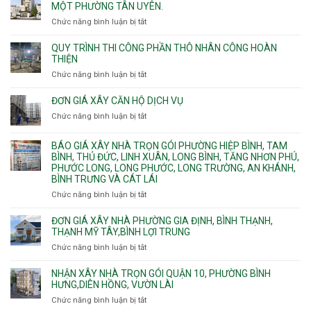
cáp
công
MỘT PHƯỜNG TÂN UYÊN.
Thạnh
Ngầm
bể
và
chữa
Chức năng bình luận bị tắt
ở
nước
Tân
cháy
Giá
ngầm
Phú.
xây
QUY TRÌNH THI CÔNG PHẦN THÔ NHÂN CÔNG HOÀN
chữa
nhà
THIỆN
cháy
Phường
Chức năng bình luận bị tắt
ở
pccc
Bình
Quy
bể
Dương
trình
nước
ĐƠN GIÁ XÂY CĂN HỘ DỊCH VỤ
Phường
thi
thải
Chức năng bình luận bị tắt
Thủ
ở
công
Dầu
Đơn
phần
Một
giá
BÁO GIÁ XÂY NHÀ TRỌN GÓI PHƯỜNG HIỆP BÌNH, TAM
thô
Phường
xây
BÌNH, THỦ ĐỨC, LINH XUÂN, LONG BÌNH, TĂNG NHƠN PHÚ,
nhân
Tân
căn
PHƯỚC LONG, LONG PHƯỚC, LONG TRƯỜNG, AN KHÁNH,
công
Uyên.
hộ
BÌNH TRƯNG VÀ CÁT LÁI
hoàn
dịch
thiện
Chức năng bình luận bị tắt
ở
vụ
Báo
giá
ĐƠN GIÁ XÂY NHÀ PHƯỜNG GIA ĐỊNH, BÌNH THẠNH,
xây
THẠNH MỸ TÂY,BÌNH LỢI TRUNG
nhà
Chức năng bình luận bị tắt
ở
trọn
Đơn
gói
giá
NHẬN XÂY NHÀ TRỌN GÓI QUẬN 10, PHƯỜNG BÌNH
Phường
xây
HƯNG,DIÊN HỒNG, VƯỜN LÀI
Hiệp
nhà
Chức năng bình luận bị tắt
ở
Bình,
phường