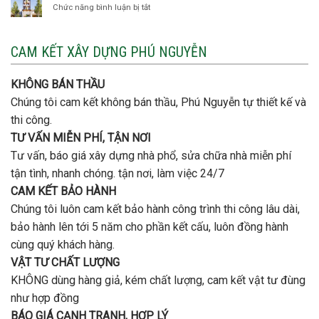
Thạnh
thép
Chức năng bình luận bị tắt
ở
đơn
móng
Xây
vị
cọc
nhà
nào
3
CAM KẾT XÂY DỰNG PHÚ NGUYỄN
xây
tầng
nhà
bao
trọn
nhiêu
KHÔNG BÁN THẦU
gói
tiền
uy
Chúng tôi cam kết không bán thầu, Phú Nguyễn tự thiết kế và
ở
tín,
Gò
thi công.
chất
Vấp
lượng?
TƯ VẤN MIỄN PHÍ, TẬN NƠI
?
Tư vấn, báo giá xây dựng nhà phổ, sửa chữa nhà miễn phí
tận tình, nhanh chóng. tận nơi, làm việc 24/7
CAM KẾT BẢO HÀNH
Chúng tôi luôn cam kết bảo hành công trình thi công lâu dài,
bảo hành lên tới 5 năm cho phần kết cấu, luôn đồng hành
cùng quý khách hàng.
VẬT TƯ CHẤT LƯỢNG
KHÔNG dùng hàng giả, kém chất lượng, cam kết vật tư đùng
như hợp đồng
BÁO GIÁ CẠNH TRANH, HỢP LÝ