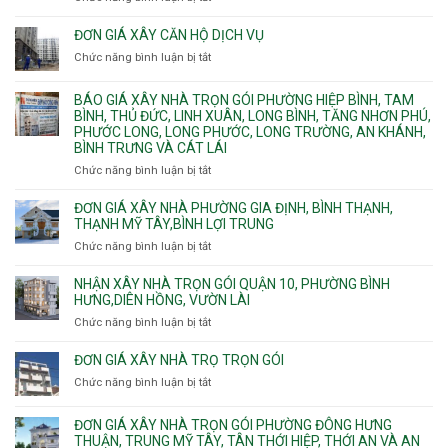
Bình
Quy
bể
Dương
trình
nước
ĐƠN GIÁ XÂY CĂN HỘ DỊCH VỤ
Phường
thi
thải
Chức năng bình luận bị tắt
Thủ
ở
công
Dầu
Đơn
phần
Một
giá
BÁO GIÁ XÂY NHÀ TRỌN GÓI PHƯỜNG HIỆP BÌNH, TAM
thô
Phường
xây
BÌNH, THỦ ĐỨC, LINH XUÂN, LONG BÌNH, TĂNG NHƠN PHÚ,
nhân
Tân
căn
PHƯỚC LONG, LONG PHƯỚC, LONG TRƯỜNG, AN KHÁNH,
công
Uyên.
hộ
BÌNH TRƯNG VÀ CÁT LÁI
hoàn
dịch
thiện
Chức năng bình luận bị tắt
ở
vụ
Báo
giá
ĐƠN GIÁ XÂY NHÀ PHƯỜNG GIA ĐỊNH, BÌNH THẠNH,
xây
THẠNH MỸ TÂY,BÌNH LỢI TRUNG
nhà
Chức năng bình luận bị tắt
ở
trọn
Đơn
gói
giá
NHẬN XÂY NHÀ TRỌN GÓI QUẬN 10, PHƯỜNG BÌNH
Phường
xây
HƯNG,DIÊN HỒNG, VƯỜN LÀI
Hiệp
nhà
Chức năng bình luận bị tắt
ở
Bình,
phường
Nhận
Tam
Gia
xây
Bình,
ĐƠN GIÁ XÂY NHÀ TRỌ TRỌN GÓI
Định,
nhà
Thủ
Chức năng bình luận bị tắt
Bình
ở
trọn
Đức,
Thạnh,
Đơn
gói
Linh
Thạnh
giá
ĐƠN GIÁ XÂY NHÀ TRỌN GÓI PHƯỜNG ĐÔNG HƯNG
Quận
Xuân,
Mỹ
xây
THUẬN, TRUNG MỸ TÂY, TÂN THỚI HIỆP, THỚI AN VÀ AN
10,
Long