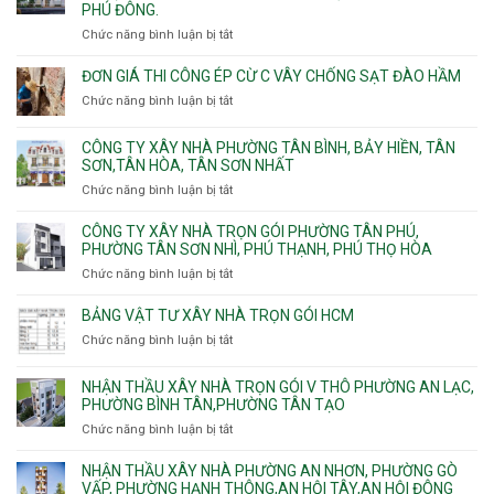
Tây,Bình
nhà
PHÚ ĐÔNG.
Phường
Bình,
Lợi
trọ
Bình
Tăng
Chức năng bình luận bị tắt
ở
Trung
trọn
Hưng,Diên
Nhơn
Đơn
gói
Hồng,
Phú,
giá
ĐƠN GIÁ THI CÔNG ÉP CỪ C VÂY CHỐNG SẠT ĐÀO HẦM
Vườn
Phước
xây
Chức năng bình luận bị tắt
ở
Lài
Long,
nhà
Đơn
Long
trọn
giá
Phước,
CÔNG TY XÂY NHÀ PHƯỜNG TÂN BÌNH, BẢY HIỀN, TÂN
gói
thi
Long
SƠN,TÂN HÒA, TÂN SƠN NHẤT
Phường
công
Trường,
Đông
Chức năng bình luận bị tắt
ở
ép
An
Hưng
Công
cừ
Khánh,
Thuận,
ty
CÔNG TY XÂY NHÀ TRỌN GÓI PHƯỜNG TÂN PHÚ,
C
Bình
Trung
xây
PHƯỜNG TÂN SƠN NHÌ, PHÚ THẠNH, PHÚ THỌ HÒA
vây
Trưng
Mỹ
nhà
chống
Chức năng bình luận bị tắt
ở
và
Tây,
Phường
sạt
Công
Cát
Tân
Tân
đào
ty
Lái
BẢNG VẬT TƯ XÂY NHÀ TRỌN GÓI HCM
Thới
Bình,
hầm
xây
Hiệp,
Chức năng bình luận bị tắt
Bảy
ở
nhà
Thới
Hiền,
Bảng
trọn
An
Tân
vật
NHẬN THẦU XÂY NHÀ TRỌN GÓI V THÔ PHƯỜNG AN LẠC,
gói
và
Sơn,Tân
tư
PHƯỜNG BÌNH TÂN,PHƯỜNG TÂN TẠO
Phường
An
Hòa,
xây
Tân
Phú
Chức năng bình luận bị tắt
ở
Tân
nhà
Phú,
Đông.
Nhận
Sơn
trọn
Phường
thầu
NHẬN THẦU XÂY NHÀ PHƯỜNG AN NHƠN, PHƯỜNG GÒ
Nhất
gói
Tân
xây
VẤP, PHƯỜNG HẠNH THÔNG,AN HỘI TÂY,AN HỘI ĐÔNG
HCM