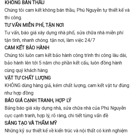
nhiêu
KHÔNG BÁN THẦU
gói
tiền
uy
Chúng tôi cam kết không bán thầu, Phú Nguyễn tự thiết kế và
ở
tín,
Gò
thi công.
chất
Vấp
lượng?
TƯ VẤN MIỄN PHÍ, TẬN NƠI
?
Tư vấn, báo giá xây dựng nhà phổ, sửa chữa nhà miễn phí
tận tình, nhanh chóng. tận nơi, làm việc 24/7
CAM KẾT BẢO HÀNH
Chúng tôi luôn cam kết bảo hành công trình thi công lâu dài,
bảo hành lên tới 5 năm cho phần kết cấu, luôn đồng hành
cùng quý khách hàng.
VẬT TƯ CHẤT LƯỢNG
KHÔNG dùng hàng giả, kém chất lượng, cam kết vật tư đùng
như hợp đồng
BÁO GIÁ CẠNH TRANH, HỢP LÝ
Bảng báo giá xây dựng nhà, sửa chữa nhà của Phú Nguyễn
cực cạnh tranh, hợp lý, rõ ràng, chi tiết từng vấn đề
SÁNG TẠO VÀ THẨM MỸ
Những kỹ sư thiết kế về kiến trúc và nội thất có kinh nghiệm