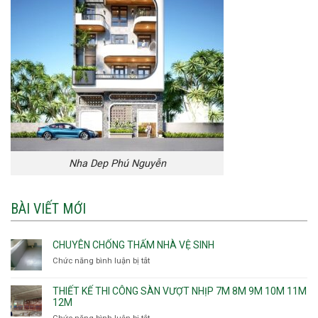
Nha Dep Phú Nguyễn
BÀI VIẾT MỚI
CHUYÊN CHỐNG THẤM NHÀ VỆ SINH
Chức năng bình luận bị tắt
ở
Chuyên
chống
THIẾT KẾ THI CÔNG SÀN VƯỢT NHỊP 7M 8M 9M 10M 11M
thấm
12M
nhà