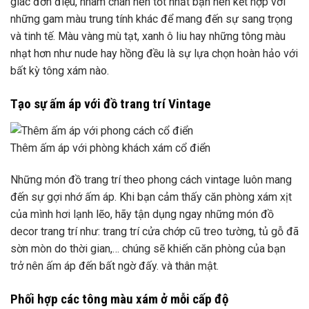
giác đơn điệu, nhàm chán nên tốt nhất bạn nên kết hợp với
những gam màu trung tính khác để mang đến sự sang trọng
và tinh tế. Màu vàng mù tạt, xanh ô liu hay những tông màu
nhạt hơn như nude hay hồng đều là sự lựa chọn hoàn hảo với
bất kỳ tông xám nào.
Tạo sự ấm áp với đồ trang trí Vintage
Thêm ấm áp với phòng khách xám cổ điển
Những món đồ trang trí theo phong cách vintage luôn mang
đến sự gợi nhớ ấm áp. Khi bạn cảm thấy căn phòng xám xịt
của mình hơi lạnh lẽo, hãy tận dụng ngay những món đồ
decor trang trí như: trang trí cửa chớp cũ treo tường, tủ gỗ đã
sờn mòn do thời gian,… chúng sẽ khiến căn phòng của bạn
trở nên ấm áp đến bất ngờ đấy. và thân mật.
Phối hợp các tông màu xám ở mỗi cấp độ