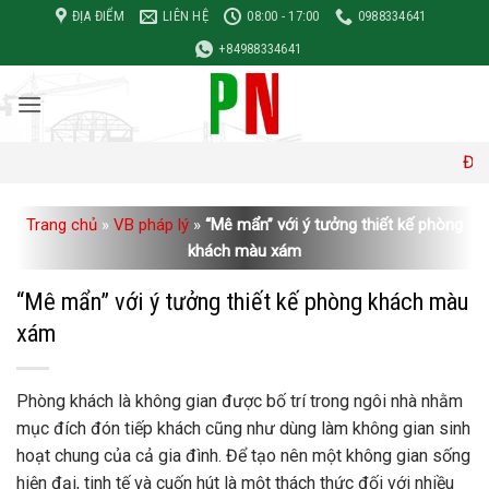
Bỏ
ĐỊA ĐIỂM
LIÊN HỆ
08:00 - 17:00
0988334641
qua
+84988334641
nội
dung
Đơn giá xây d
Trang chủ
»
VB pháp lý
»
“Mê mẩn” với ý tưởng thiết kế phòng
khách màu xám
“Mê mẩn” với ý tưởng thiết kế phòng khách màu
xám
Phòng khách là không gian được bố trí trong ngôi nhà nhằm
mục đích đón tiếp khách cũng như dùng làm không gian sinh
hoạt chung của cả gia đình. Để tạo nên một không gian sống
hiện đại, tinh tế và cuốn hút là một thách thức đối với nhiều