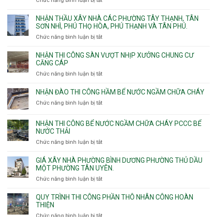
Chức năng bình luận bị tắt
ở
vệ
Thiết
sinh
kế
NHẬN THẦU XÂY NHÀ CÁC PHƯỜNG TÂY THẠNH, TÂN
thi
SƠN NHÌ, PHÚ THỌ HÒA, PHÚ THẠNH VÀ TÂN PHÚ.
công
Chức năng bình luận bị tắt
ở
sàn
Nhận
vượt
thầu
NHẬN THI CÔNG SÀN VƯỢT NHỊP XƯỞNG CHUNG CƯ
nhịp
xây
CĂNG CÁP
7m
nhà
Chức năng bình luận bị tắt
ở
8m
các
Nhận
9m
phường
thi
10m
NHẬN ĐÀO THI CÔNG HẦM BỂ NƯỚC NGẦM CHỮA CHÁY
Tây
công
11m
Chức năng bình luận bị tắt
Thạnh,
ở
sàn
12m
Tân
Nhận
vượt
Sơn
đào
NHẬN THI CÔNG BỂ NƯỚC NGẦM CHỮA CHÁY PCCC BỂ
nhịp
Nhì,
thi
NƯỚC THẢI
xưởng
Phú
công
chung
Chức năng bình luận bị tắt
ở
Thọ
hầm
cư
Nhận
Hòa,
bể
căng
thi
GIÁ XÂY NHÀ PHƯỜNG BÌNH DƯƠNG PHƯỜNG THỦ DẦU
Phú
nước
cáp
công
MỘT PHƯỜNG TÂN UYÊN.
Thạnh
Ngầm
bể
và
chữa
Chức năng bình luận bị tắt
ở
nước
Tân
cháy
Giá
ngầm
Phú.
xây
QUY TRÌNH THI CÔNG PHẦN THÔ NHÂN CÔNG HOÀN
chữa
nhà
THIỆN
cháy
Phường
Chức năng bình luận bị tắt
ở
pccc