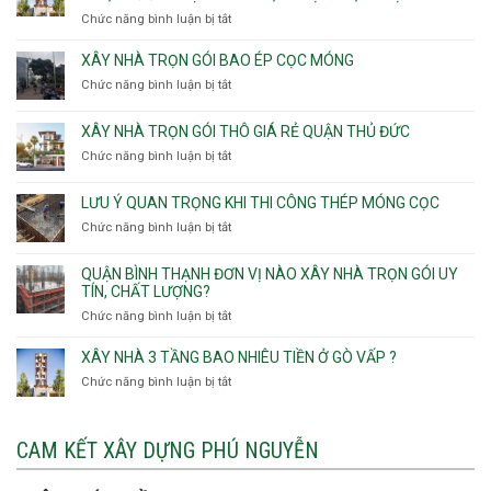
Sơn
nhà
Chức năng bình luận bị tắt
ở
Nhì,
trọn
Nhận
Phú
gói
thầu
XÂY NHÀ TRỌN GÓI BAO ÉP CỌC MÓNG
Thạnh,
v
xây
Phú
Chức năng bình luận bị tắt
thô
ở
nhà
Thọ
Phường
Xây
Phường
Hòa
An
nhà
XÂY NHÀ TRỌN GÓI THÔ GIÁ RẺ QUẬN THỦ ĐỨC
An
Lạc,
trọn
Nhơn,
Chức năng bình luận bị tắt
ở
Phường
gói
Phường
Xây
Bình
bao
Gò
nhà
Tân,Phường
ép
LƯU Ý QUAN TRỌNG KHI THI CÔNG THÉP MÓNG CỌC
Vấp,
trọn
Tân
cọc
Phường
Chức năng bình luận bị tắt
ở
gói
Tạo
móng
Hạnh
Lưu
thô
Thông,An
ý
giá
QUẬN BÌNH THẠNH ĐƠN VỊ NÀO XÂY NHÀ TRỌN GÓI UY
Hội
quan
rẻ
TÍN, CHẤT LƯỢNG?
Tây,An
trọng
Quận
Chức năng bình luận bị tắt
ở
Hội
khi
Thủ
Quận
Đông
thi
Đức
Bình
XÂY NHÀ 3 TẦNG BAO NHIÊU TIỀN Ở GÒ VẤP ?
công
Thạnh
thép
Chức năng bình luận bị tắt
ở
đơn
móng
Xây
vị
cọc
nhà
nào
3
CAM KẾT XÂY DỰNG PHÚ NGUYỄN
xây
tầng
nhà
bao
trọn