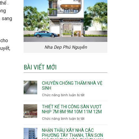
hể .
ông
à sang
 cho
Nha Dep Phú Nguyễn
uyết,
BÀI VIẾT MỚI
CHUYÊN CHỐNG THẤM NHÀ VỆ
SINH
Chức năng bình luận bị tắt
ở
Chuyên
chống
THIẾT KẾ THI CÔNG SÀN VƯỢT
thấm
NHỊP 7M 8M 9M 10M 11M 12M
nhà
Chức năng bình luận bị tắt
ở
vệ
Thiết
sinh
kế
NHẬN THẦU XÂY NHÀ CÁC
thi
PHƯỜNG TÂY THẠNH, TÂN SƠN