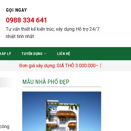
GỌI NGAY
0988 334 641
Tư vấn thiết kế kiến trúc, xây dựng Hỗ trợ 24/7
nhiệt tình nhất
HÁP LÝ
TUYỂN DỤNG
LIÊN HỆ
Đơn giá xây dựng: GIÁ THÔ 3.000.000– 3.400.000 Đ/M2 TRỌN G
MẪU NHÀ PHỐ ĐẸP
 công