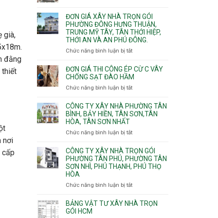
Xuân,
Đơn
Thạnh
gói
Long
giá
Mỹ
ĐƠN GIÁ XÂY NHÀ TRỌN GÓI
Quận
Bình,
xây
Tây,Bình
PHƯỜNG ĐÔNG HƯNG THUẬN,
10,
Tăng
nhà
Lợi
TRUNG MỸ TÂY, TÂN THỚI HIỆP,
Phường
 già,
Nhơn
trọ
Trung
THỚI AN VÀ AN PHÚ ĐÔNG.
Bình
Phú,
trọn
 5x18m.
Hưng,Diên
Chức năng bình luận bị tắt
Phước
ở
gói
Hồng,
1m đằng
Long,
Đơn
Vườn
Long
giá
ĐƠN GIÁ THI CÔNG ÉP CỪ C VÂY
thiết
Lài
Phước,
xây
CHỐNG SẠT ĐÀO HẦM
Long
nhà
Chức năng bình luận bị tắt
ở
Trường,
trọn
Đơn
An
gói
giá
CÔNG TY XÂY NHÀ PHƯỜNG TÂN
Khánh,
Phường
thi
BÌNH, BẢY HIỀN, TÂN SƠN,TÂN
Bình
Đông
HÒA, TÂN SƠN NHẤT
công
Trưng
Hưng
ột
ép
Chức năng bình luận bị tắt
ở
và
Thuận,
cừ
 nơi
Công
Cát
Trung
C
ty
CÔNG TY XÂY NHÀ TRỌN GÓI
Lái
Mỹ
t cấp
vây
xây
PHƯỜNG TÂN PHÚ, PHƯỜNG TÂN
Tây,
chống
SƠN NHÌ, PHÚ THẠNH, PHÚ THỌ
nhà
Tân
sạt
HÒA
Phường
Thới
đào
Tân
Hiệp,
Chức năng bình luận bị tắt
ở
hầm
Bình,
Thới
Công
Bảy
An
ty
BẢNG VẬT TƯ XÂY NHÀ TRỌN
Hiền,
và
xây
GÓI HCM
Tân
An