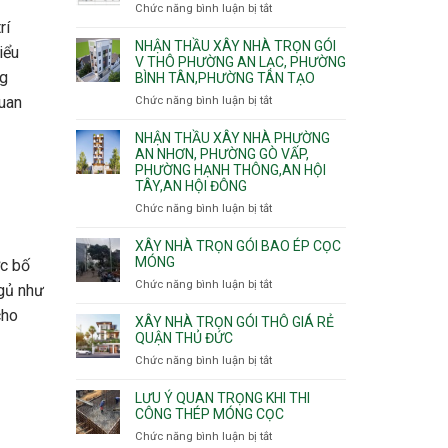
nhà
Chức năng bình luận bị tắt
ở
Sơn,Tân
Phú
trọn
rí
Bảng
Hòa,
Đông.
gói
vật
NHẬN THẦU XÂY NHÀ TRỌN GÓI
Tân
iểu
Phường
tư
V THÔ PHƯỜNG AN LẠC, PHƯỜNG
Sơn
Tân
ng
BÌNH TÂN,PHƯỜNG TÂN TẠO
xây
Nhất
Phú,
nhà
quan
Chức năng bình luận bị tắt
ở
Phường
trọn
Nhận
Tân
gói
thầu
NHẬN THẦU XÂY NHÀ PHƯỜNG
Sơn
HCM
xây
AN NHƠN, PHƯỜNG GÒ VẤP,
Nhì,
PHƯỜNG HẠNH THÔNG,AN HỘI
nhà
Phú
TÂY,AN HỘI ĐÔNG
trọn
Thạnh,
gói
Phú
Chức năng bình luận bị tắt
ở
v
Thọ
Nhận
thô
Hòa
thầu
XÂY NHÀ TRỌN GÓI BAO ÉP CỌC
Phường
xây
MÓNG
ợc bố
An
nhà
Chức năng bình luận bị tắt
ở
Lạc,
ngủ như
Phường
Xây
Phường
An
cho
nhà
XÂY NHÀ TRỌN GÓI THÔ GIÁ RẺ
Bình
Nhơn,
trọn
QUẬN THỦ ĐỨC
Tân,Phường
Phường
gói
Tân
Chức năng bình luận bị tắt
ở
Gò
bao
Tạo
Xây
Vấp,
ép
nhà
Phường
LƯU Ý QUAN TRỌNG KHI THI
cọc
trọn
CÔNG THÉP MÓNG CỌC
Hạnh
móng
gói
Thông,An
Chức năng bình luận bị tắt
ở
thô
Hội