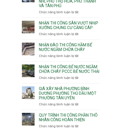
NHÌ, PHÚ THỌ HÒA, PHÚ THẠNH
công
VÀ TÂN PHÚ.
sàn
vượt
Chức năng bình luận bị tắt
ở
nhịp
Nhận
7m
thầu
NHẬN THI CÔNG SÀN VƯỢT NHỊP
8m
xây
XƯỞNG CHUNG CƯ CĂNG CÁP
9m
nhà
Chức năng bình luận bị tắt
ở
10m
các
Nhận
11m
phường
thi
NHẬN ĐÀO THI CÔNG HẦM BỂ
12m
Tây
công
NƯỚC NGẦM CHỮA CHÁY
Thạnh,
sàn
Chức năng bình luận bị tắt
ở
Tân
vượt
Nhận
Sơn
nhịp
đào
Nhì,
NHẬN THI CÔNG BỂ NƯỚC NGẦM
xưởng
thi
CHỮA CHÁY PCCC BỂ NƯỚC THẢI
Phú
chung
công
Thọ
Chức năng bình luận bị tắt
ở
cư
hầm
Hòa,
Nhận
căng
bể
Phú
thi
cáp
GIÁ XÂY NHÀ PHƯỜNG BÌNH
nước
Thạnh
công
DƯƠNG PHƯỜNG THỦ DẦU MỘT
Ngầm
và
PHƯỜNG TÂN UYÊN.
bể
chữa
Tân
nước
Chức năng bình luận bị tắt
ở
cháy
Phú.
ngầm
Giá
chữa
xây
QUY TRÌNH THI CÔNG PHẦN THÔ
cháy
nhà
NHÂN CÔNG HOÀN THIỆN
pccc
Phường
Chức năng bình luận bị tắt
ở
bể
Bình