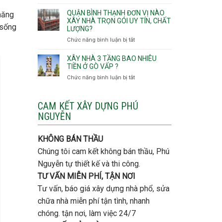
Lưu
giá
Tây,An
ý
QUẬN BÌNH THẠNH ĐƠN VỊ NÀO
năng
rẻ
Hội
quan
XÂY NHÀ TRỌN GÓI UY TÍN, CHẤT
Quận
Đông
 sống
LƯỢNG?
trọng
Thủ
khi
Chức năng bình luận bị tắt
ở
Đức
thi
Quận
công
Bình
XÂY NHÀ 3 TẦNG BAO NHIÊU
thép
Thạnh
TIỀN Ở GÒ VẤP ?
móng
đơn
Chức năng bình luận bị tắt
ở
cọc
vị
Xây
nào
nhà
xây
3
CAM KẾT XÂY DỰNG PHÚ
nhà
tầng
NGUYỄN
trọn
bao
gói
nhiêu
uy
tiền
KHÔNG BÁN THẦU
tín,
ở
chất
Chúng tôi cam kết không bán thầu, Phú
Gò
lượng?
Vấp
Nguyễn tự thiết kế và thi công.
?
TƯ VẤN MIỄN PHÍ, TẬN NƠI
Tư vấn, báo giá xây dựng nhà phổ, sửa
chữa nhà miễn phí tận tình, nhanh
chóng. tận nơi, làm việc 24/7