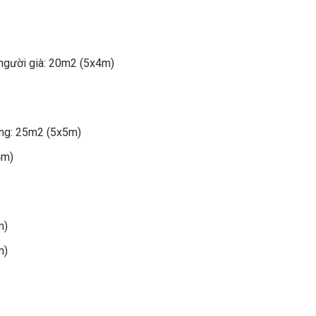
người già: 20m2 (5x4m)
ung: 25m2 (5x5m)
4m)
m)
m)