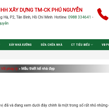
NHH XÂY DỰNG TM-CK PHÚ NGUYỄN
g Hà, P2, Tân Bình, Hồ Chí Minh.
Hotline:
0988 334641
-
guyễn
XÂY NHÀ XƯỞNG
SỬA CHỮA NHÀ
CT TIÊU BIỂU
VB P
VB pháp lý
»
Mẫu thiết kế nhà đẹp
vị đã và đang xem dưới đây chính là một trong số rất nhỏ những