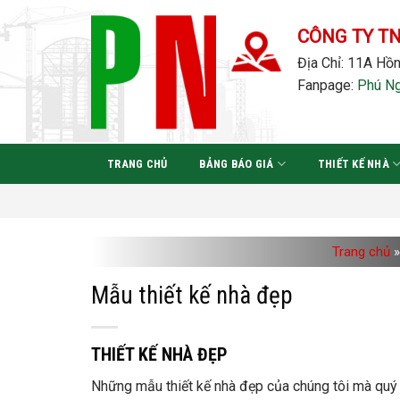
Bỏ
qua
CÔNG TY T
nội
Địa Chỉ: 11A Hồn
dung
Fanpage:
Phú N
TRANG CHỦ
BẢNG BÁO GIÁ
THIẾT KẾ NHÀ
Trang chủ
»
Mẫu thiết kế nhà đẹp
THIẾT KẾ NHÀ ĐẸP
Những mẫu thiết kế nhà đẹp của chúng tôi mà quý 