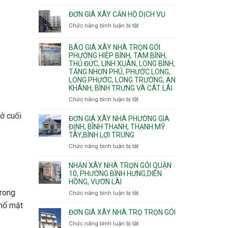
Quy
nước
Dương
trình
ĐƠN GIÁ XÂY CĂN HỘ DỊCH VỤ
thải
Phường
thi
Chức năng bình luận bị tắt
Thủ
ở
công
Dầu
Đơn
phần
Một
giá
BÁO GIÁ XÂY NHÀ TRỌN GÓI
thô
Phường
xây
PHƯỜNG HIỆP BÌNH, TAM BÌNH,
nhân
Tân
căn
THỦ ĐỨC, LINH XUÂN, LONG BÌNH,
công
Uyên.
hộ
TĂNG NHƠN PHÚ, PHƯỚC LONG,
hoàn
dịch
LONG PHƯỚC, LONG TRƯỜNG, AN
thiện
vụ
KHÁNH, BÌNH TRƯNG VÀ CÁT LÁI
Chức năng bình luận bị tắt
ở
Báo
 ở cuối
giá
ĐƠN GIÁ XÂY NHÀ PHƯỜNG GIA
xây
ĐỊNH, BÌNH THẠNH, THẠNH MỸ
TÂY,BÌNH LỢI TRUNG
nhà
trọn
Chức năng bình luận bị tắt
ở
gói
Đơn
Phường
giá
NHẬN XÂY NHÀ TRỌN GÓI QUẬN
Hiệp
xây
10, PHƯỜNG BÌNH HƯNG,DIÊN
Bình,
HỒNG, VƯỜN LÀI
nhà
Tam
phường
trong
Chức năng bình luận bị tắt
ở
Bình,
Gia
Nhận
Thủ
phố mặt
Định,
xây
ĐƠN GIÁ XÂY NHÀ TRỌ TRỌN GÓI
Đức,
Bình
nhà
Linh
Chức năng bình luận bị tắt
ở
Thạnh,
trọn