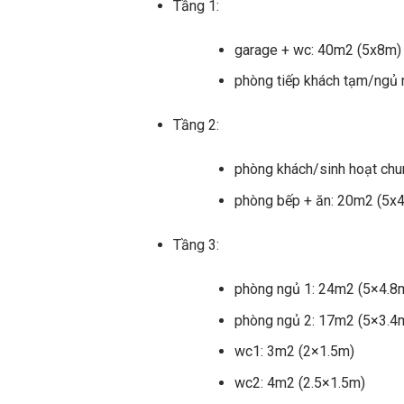
Tầng 1:
garage + wc: 40m2 (5x8m)
phòng tiếp khách tạm/ngủ 
Tầng 2:
phòng khách/sinh hoạt ch
phòng bếp + ăn: 20m2 (5x
Tầng 3:
phòng ngủ 1: 24m2 (5×4.8
phòng ngủ 2: 17m2 (5×3.4
wc1: 3m2 (2×1.5m)
wc2: 4m2 (2.5×1.5m)