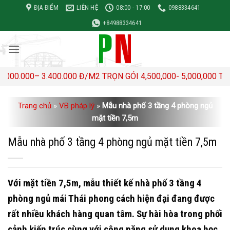
Bỏ
ĐỊA ĐIỂM
LIÊN HỆ
08:00 - 17:00
0988334641
qua
+84988334641
nội
dung
0– 3.400.000 Đ/M2 TRỌN GÓI 4,500,000- 5,000,000 TRIỆU Đ/M
Trang chủ
»
VB pháp lý
»
Mẫu nhà phố 3 tầng 4 phòng ngủ
mặt tiền 7,5m
Mẫu nhà phố 3 tầng 4 phòng ngủ mặt tiền 7,5m
Với mặt tiền 7,5m, mẫu thiết kế nhà phố 3 tầng 4
phòng ngủ mái Thái phong cách hiện đại đang được
rất nhiều khách hàng quan tâm. Sự hài hòa trong phối
cảnh kiến ​​trúc cùng với công năng sử dụng khoa học