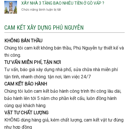
Bình
XÂY NHÀ 3 TẦNG BAO NHIÊU TIỀN Ở GÒ VẤP ?
công
Thạnh
thép
Chức năng bình luận bị tắt
ở
đơn
móng
Xây
vị
cọc
nhà
nào
3
CAM KẾT XÂY DỰNG PHÚ NGUYỄN
xây
tầng
nhà
bao
trọn
nhiêu
KHÔNG BÁN THẦU
gói
tiền
uy
Chúng tôi cam kết không bán thầu, Phú Nguyễn tự thiết kế và
ở
tín,
Gò
thi công.
chất
Vấp
lượng?
TƯ VẤN MIỄN PHÍ, TẬN NƠI
?
Tư vấn, báo giá xây dựng nhà phổ, sửa chữa nhà miễn phí
tận tình, nhanh chóng. tận nơi, làm việc 24/7
CAM KẾT BẢO HÀNH
Chúng tôi luôn cam kết bảo hành công trình thi công lâu dài,
bảo hành lên tới 5 năm cho phần kết cấu, luôn đồng hành
cùng quý khách hàng.
VẬT TƯ CHẤT LƯỢNG
KHÔNG dùng hàng giả, kém chất lượng, cam kết vật tư đùng
như hợp đồng