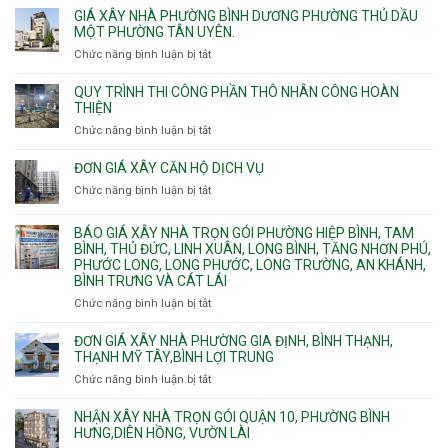
căng
thi
GIÁ XÂY NHÀ PHƯỜNG BÌNH DƯƠNG PHƯỜNG THỦ DẦU
Phú
nước
cáp
công
MỘT PHƯỜNG TÂN UYÊN.
Thạnh
Ngầm
bể
và
chữa
Chức năng bình luận bị tắt
ở
nước
Tân
cháy
Giá
ngầm
Phú.
xây
QUY TRÌNH THI CÔNG PHẦN THÔ NHÂN CÔNG HOÀN
chữa
nhà
THIỆN
cháy
Phường
Chức năng bình luận bị tắt
ở
pccc
Bình
Quy
bể
Dương
trình
nước
ĐƠN GIÁ XÂY CĂN HỘ DỊCH VỤ
Phường
thi
thải
Chức năng bình luận bị tắt
Thủ
ở
công
Dầu
Đơn
phần
Một
giá
BÁO GIÁ XÂY NHÀ TRỌN GÓI PHƯỜNG HIỆP BÌNH, TAM
thô
Phường
xây
BÌNH, THỦ ĐỨC, LINH XUÂN, LONG BÌNH, TĂNG NHƠN PHÚ,
nhân
Tân
căn
PHƯỚC LONG, LONG PHƯỚC, LONG TRƯỜNG, AN KHÁNH,
công
Uyên.
hộ
BÌNH TRƯNG VÀ CÁT LÁI
hoàn
dịch
thiện
Chức năng bình luận bị tắt
ở
vụ
Báo
giá
ĐƠN GIÁ XÂY NHÀ PHƯỜNG GIA ĐỊNH, BÌNH THẠNH,
xây
THẠNH MỸ TÂY,BÌNH LỢI TRUNG
nhà
Chức năng bình luận bị tắt
ở
trọn
Đơn
gói
giá
NHẬN XÂY NHÀ TRỌN GÓI QUẬN 10, PHƯỜNG BÌNH
Phường
xây
HƯNG,DIÊN HỒNG, VƯỜN LÀI
Hiệp
nhà