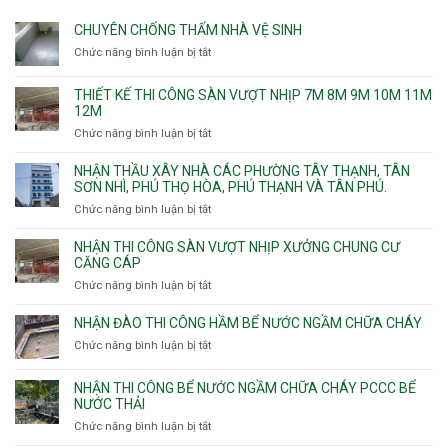
CHUYÊN CHỐNG THẤM NHÀ VỆ SINH
Chức năng bình luận bị tắt
ở
Chuyên
chống
THIẾT KẾ THI CÔNG SÀN VƯỢT NHỊP 7M 8M 9M 10M 11M
thấm
12M
nhà
Chức năng bình luận bị tắt
ở
vệ
Thiết
sinh
kế
NHẬN THẦU XÂY NHÀ CÁC PHƯỜNG TÂY THẠNH, TÂN
thi
SƠN NHÌ, PHÚ THỌ HÒA, PHÚ THẠNH VÀ TÂN PHÚ.
công
Chức năng bình luận bị tắt
ở
sàn
Nhận
vượt
thầu
NHẬN THI CÔNG SÀN VƯỢT NHỊP XƯỞNG CHUNG CƯ
nhịp
xây
CĂNG CÁP
7m
nhà
Chức năng bình luận bị tắt
ở
8m
các
Nhận
9m
phường
thi
10m
NHẬN ĐÀO THI CÔNG HẦM BỂ NƯỚC NGẦM CHỮA CHÁY
Tây
công
11m
Chức năng bình luận bị tắt
Thạnh,
ở
sàn
12m
Tân
Nhận
vượt
Sơn
đào
NHẬN THI CÔNG BỂ NƯỚC NGẦM CHỮA CHÁY PCCC BỂ
nhịp
Nhì,
thi
NƯỚC THẢI
xưởng
Phú
công
chung
Chức năng bình luận bị tắt
ở
Thọ
hầm
cư
Nhận
Hòa,
bể