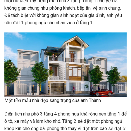
mới dự kiến ​​xây dựng mẫu nhà 3 tầng. Tầng 1 chủ yếu là
không gian chung như phòng khách, bếp ăn, vệ sinh chung.
Để tách biệt với không gian sinh hoạt của gia đình, anh yêu
cầu đặt 1 phòng ngủ cho nhân viên ở tầng 1.
Mặt tiền mẫu nhà đẹp sang trọng của anh Thành
Diện tích nhà phố 3 tầng 4 phòng ngủ khá rộng nên tầng 1 để
ô tô, xe máy và làm kho nhỏ. Tầng 2 sẽ đặt một phòng ngủ
khép kín cho ông bà, phòng thờ thay vì đặt trên cao sẽ đặt ở