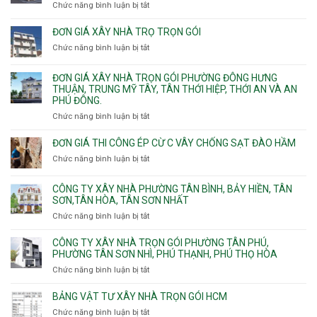
Chức năng bình luận bị tắt
ở
Bình,
phường
Nhận
Tam
Gia
xây
Bình,
ĐƠN GIÁ XÂY NHÀ TRỌ TRỌN GÓI
Định,
nhà
Thủ
Chức năng bình luận bị tắt
Bình
ở
trọn
Đức,
Thạnh,
Đơn
gói
Linh
Thạnh
giá
ĐƠN GIÁ XÂY NHÀ TRỌN GÓI PHƯỜNG ĐÔNG HƯNG
Quận
Xuân,
Mỹ
xây
THUẬN, TRUNG MỸ TÂY, TÂN THỚI HIỆP, THỚI AN VÀ AN
10,
Long
Tây,Bình
nhà
PHÚ ĐÔNG.
Phường
Bình,
Lợi
trọ
Bình
Tăng
Chức năng bình luận bị tắt
ở
Trung
trọn
Hưng,Diên
Nhơn
Đơn
gói
Hồng,
Phú,
giá
ĐƠN GIÁ THI CÔNG ÉP CỪ C VÂY CHỐNG SẠT ĐÀO HẦM
Vườn
Phước
xây
Chức năng bình luận bị tắt
ở
Lài
Long,
nhà
Đơn
Long
trọn
giá
Phước,
CÔNG TY XÂY NHÀ PHƯỜNG TÂN BÌNH, BẢY HIỀN, TÂN
gói
thi
Long
SƠN,TÂN HÒA, TÂN SƠN NHẤT
Phường
công
Trường,
Đông
Chức năng bình luận bị tắt
ở
ép
An
Hưng
Công
cừ
Khánh,
Thuận,
ty
CÔNG TY XÂY NHÀ TRỌN GÓI PHƯỜNG TÂN PHÚ,
C
Bình
Trung
xây
PHƯỜNG TÂN SƠN NHÌ, PHÚ THẠNH, PHÚ THỌ HÒA
vây
Trưng
Mỹ
nhà
chống
Chức năng bình luận bị tắt
ở
và
Tây,
Phường
sạt
Công
Cát
Tân
Tân
đào
ty
Lái
BẢNG VẬT TƯ XÂY NHÀ TRỌN GÓI HCM
Thới
Bình,
hầm
xây
Hiệp,
Chức năng bình luận bị tắt
Bảy
ở