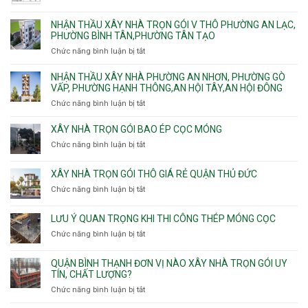
nhà
Thới
Hiền,
Bảng
trọn
An
Tân
vật
NHẬN THẦU XÂY NHÀ TRỌN GÓI V THÔ PHƯỜNG AN LẠC,
gói
và
Sơn,Tân
tư
PHƯỜNG BÌNH TÂN,PHƯỜNG TÂN TẠO
Phường
An
Hòa,
xây
Tân
Phú
Chức năng bình luận bị tắt
ở
Tân
nhà
Phú,
Đông.
Nhận
Sơn
trọn
Phường
thầu
NHẬN THẦU XÂY NHÀ PHƯỜNG AN NHƠN, PHƯỜNG GÒ
Nhất
gói
Tân
xây
VẤP, PHƯỜNG HẠNH THÔNG,AN HỘI TÂY,AN HỘI ĐÔNG
HCM
Sơn
nhà
Chức năng bình luận bị tắt
ở
Nhì,
trọn
Nhận
Phú
gói
thầu
XÂY NHÀ TRỌN GÓI BAO ÉP CỌC MÓNG
Thạnh,
v
xây
Phú
Chức năng bình luận bị tắt
thô
ở
nhà
Thọ
Phường
Xây
Phường
Hòa
An
nhà
XÂY NHÀ TRỌN GÓI THÔ GIÁ RẺ QUẬN THỦ ĐỨC
An
Lạc,
trọn
Nhơn,
Chức năng bình luận bị tắt
ở
Phường
gói
Phường
Xây
Bình
bao
Gò
nhà
Tân,Phường
ép
LƯU Ý QUAN TRỌNG KHI THI CÔNG THÉP MÓNG CỌC
Vấp,
trọn
Tân
cọc
Phường
Chức năng bình luận bị tắt
ở
gói
Tạo
móng
Hạnh
Lưu
thô
Thông,An
ý
giá
QUẬN BÌNH THẠNH ĐƠN VỊ NÀO XÂY NHÀ TRỌN GÓI UY
Hội
quan
rẻ
TÍN, CHẤT LƯỢNG?
Tây,An
trọng
Quận
Chức năng bình luận bị tắt
ở
Hội
khi
Thủ
Quận
Đông
thi
Đức