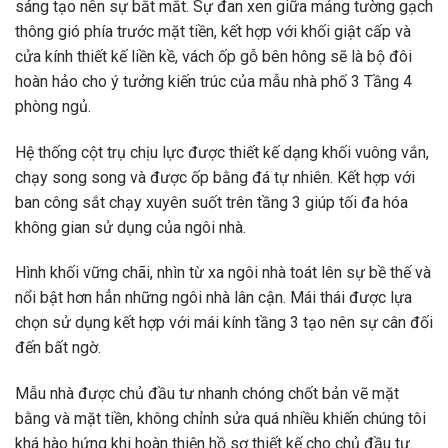
sáng tạo nên sự bắt mắt. Sự đan xen giữa mảng tường gạch
thông gió phía trước mặt tiền, kết hợp với khối giật cấp và
cửa kính thiết kế liền kề, vách ốp gỗ bên hông sẽ là bộ đôi
hoàn hảo cho ý tưởng kiến ​​trúc của mẫu nhà phố 3 Tầng 4
phòng ngủ.
Hệ thống cột trụ chịu lực được thiết kế dạng khối vuông vắn,
chạy song song và được ốp bằng đá tự nhiên. Kết hợp với
ban công sắt chạy xuyên suốt trên tầng 3 giúp tối đa hóa
không gian sử dụng của ngôi nhà.
Hình khối vững chãi, nhìn từ xa ngôi nhà toát lên sự bề thế và
nổi bật hơn hẳn những ngôi nhà lân cận. Mái thái được lựa
chọn sử dụng kết hợp với mái kính tầng 3 tạo nên sự cân đối
đến bất ngờ.
Mẫu nhà được chủ đầu tư nhanh chóng chốt bản vẽ mặt
bằng và mặt tiền, không chỉnh sửa quá nhiều khiến chúng tôi
khá hào hứng khi hoàn thiện hồ sơ thiết kế cho chủ đầu tư.