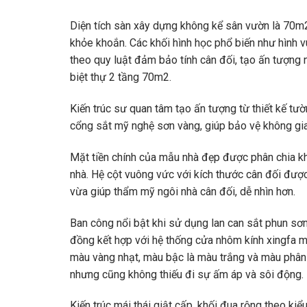
Diện tích sàn xây dựng không kể sân vườn là 70m2 
khỏe khoắn. Các khối hình học phổ biến như hình v
theo quy luật đảm bảo tính cân đối, tạo ấn tượng n
biệt thự 2 tầng 70m2.
Kiến trúc sư quan tâm tạo ấn tượng từ thiết kế tườ
cổng sắt mỹ nghệ sơn vàng, giúp bảo vệ không gia
Mặt tiền chính của mẫu nhà đẹp được phân chia khô
nhà. Hệ cột vuông vức với kích thước cân đối được
vừa giúp thẩm mỹ ngôi nhà cân đối, dễ nhìn hơn.
Ban công nổi bật khi sử dụng lan can sắt phun sơ
đồng kết hợp với hệ thống cửa nhôm kính xingfa màu
màu vàng nhạt, màu bậc là màu trắng và màu phâ
nhưng cũng không thiếu đi sự ấm áp và sôi động.
Kiến trúc mái thái giật cấp, khối đua rộng theo ki