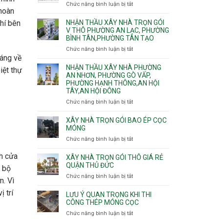
nhà
Chức năng bình luận bị tắt
ở
Sơn,Tân
Phú
trọn
 hoàn
Bảng
Hòa,
Đông.
gói
vật
NHẬN THẦU XÂY NHÀ TRỌN GÓI
khí bên
Tân
Phường
tư
V THÔ PHƯỜNG AN LẠC, PHƯỜNG
Sơn
Tân
BÌNH TÂN,PHƯỜNG TÂN TẠO
xây
Nhất
Phú,
nhà
Chức năng bình luận bị tắt
ở
Phường
trọn
oáng về
Nhận
Tân
gói
thầu
NHẬN THẦU XÂY NHÀ PHƯỜNG
Sơn
iệt thự
HCM
xây
AN NHƠN, PHƯỜNG GÒ VẤP,
Nhì,
PHƯỜNG HẠNH THÔNG,AN HỘI
nhà
Phú
TÂY,AN HỘI ĐÔNG
trọn
Thạnh,
gói
Phú
Chức năng bình luận bị tắt
ở
v
Thọ
Nhận
thô
Hòa
thầu
XÂY NHÀ TRỌN GÓI BAO ÉP CỌC
Phường
xây
MÓNG
An
nhà
Chức năng bình luận bị tắt
ở
Lạc,
Phường
Xây
Phường
An
h cửa
nhà
XÂY NHÀ TRỌN GÓI THÔ GIÁ RẺ
Bình
Nhơn,
trọn
QUẬN THỦ ĐỨC
Tân,Phường
i bộ
Phường
gói
Tân
Chức năng bình luận bị tắt
ở
Gò
n. Vì
bao
Tạo
Xây
Vấp,
ép
 trí
nhà
Phường
LƯU Ý QUAN TRỌNG KHI THI
cọc
trọn
CÔNG THÉP MÓNG CỌC
Hạnh
móng
gói
Thông,An
Chức năng bình luận bị tắt
ở
thô
Hội