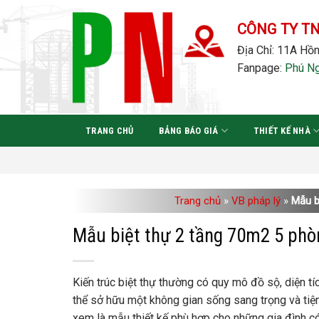
Bỏ
qua
CÔNG TY T
nội
Địa Chỉ: 11A Hồn
dung
Fanpage:
Phú N
TRANG CHỦ
BẢNG BÁO GIÁ
THIẾT KẾ NHÀ
Trang chủ
»
VB pháp lý
»
Mẫu b
Mẫu biệt thự 2 tầng 70m2 5 phò
Kiến trúc biệt thự thường có quy mô đồ sộ, diện tích
thể sở hữu một không gian sống sang trọng và tiệ
xem là mẫu thiết kế phù hợp cho những gia đình 