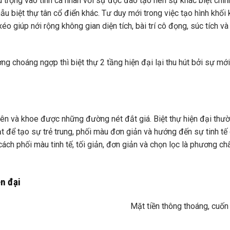
trọng vào tính cá nhân với sự độc đáo tạo nên sự khác biệt chính
ẫu biệt thự tân cổ điển khác. Tư duy mới trong việc tạo hình khối
xéo giúp nới rộng không gian diện tích, bài trí cô đọng, súc tích và
g choáng ngợp thì biệt thự 2 tầng hiện đại lại thu hút bởi sự mớ
lên và khoe được những đường nét đắt giá. Biệt thự hiện đại thư
 để tạo sự trẻ trung, phối màu đơn giản và hướng đến sự tinh tế
cách phối màu tinh tế, tối giản, đơn giản và chọn lọc là phương c
ện đại
Mặt tiền thông thoáng, cuốn