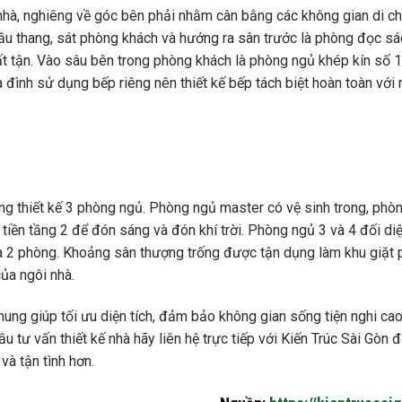
 nhà, nghiêng về góc bên phải nhằm cân bằng các không gian di c
ầu thang, sát phòng khách và hướng ra sân trước là phòng đọc sác
ất tận. Vào sâu bên trong phòng khách là phòng ngủ khép kín số 
 đình sử dụng bếp riêng nên thiết kế bếp tách biệt hoàn toàn với 
ọng thiết kế 3 phòng ngủ. Phòng ngủ master có vệ sinh trong, phò
 tiền tầng 2 để đón sáng và đón khí trời. Phòng ngủ 3 và 4 đối di
a 2 phòng. Khoảng sân thượng trống được tận dụng làm khu giặt p
ủa ngôi nhà.
ung giúp tối ưu diện tích, đảm bảo không gian sống tiện nghi cao
u tư vấn thiết kế nhà hãy liên hệ trực tiếp với Kiến Trúc Sài Gòn 
 và tận tình hơn.