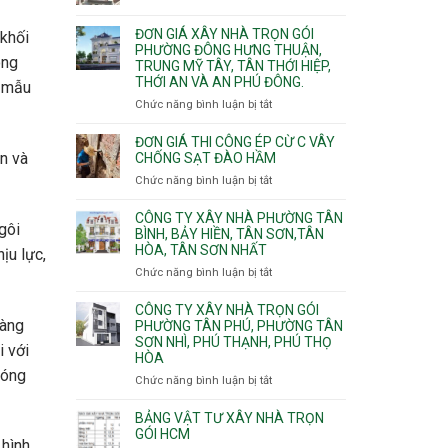
Xuân,
Đơn
Thạnh
gói
Long
giá
Mỹ
ĐƠN GIÁ XÂY NHÀ TRỌN GÓI
Quận
 khối
Bình,
xây
Tây,Bình
PHƯỜNG ĐÔNG HƯNG THUẬN,
10,
Tăng
nhà
ong
Lợi
TRUNG MỸ TÂY, TÂN THỚI HIỆP,
Phường
Nhơn
trọ
Trung
THỚI AN VÀ AN PHÚ ĐÔNG.
Bình
o mẫu
Phú,
trọn
Hưng,Diên
Chức năng bình luận bị tắt
Phước
ở
gói
Hồng,
Long,
Đơn
Vườn
Long
giá
ĐƠN GIÁ THI CÔNG ÉP CỪ C VÂY
Lài
Phước,
xây
en và
CHỐNG SẠT ĐÀO HẦM
Long
nhà
Chức năng bình luận bị tắt
ở
Trường,
trọn
Đơn
An
gói
giá
CÔNG TY XÂY NHÀ PHƯỜNG TÂN
Khánh,
Phường
gôi
thi
BÌNH, BẢY HIỀN, TÂN SƠN,TÂN
Bình
Đông
HÒA, TÂN SƠN NHẤT
công
ịu lực,
Trưng
Hưng
ép
Chức năng bình luận bị tắt
ở
và
Thuận,
cừ
Công
Cát
Trung
C
ty
CÔNG TY XÂY NHÀ TRỌN GÓI
Lái
Mỹ
vây
vàng
xây
PHƯỜNG TÂN PHÚ, PHƯỜNG TÂN
Tây,
chống
SƠN NHÌ, PHÚ THẠNH, PHÚ THỌ
nhà
Tân
i với
sạt
HÒA
Phường
Thới
đào
nóng
Tân
Hiệp,
Chức năng bình luận bị tắt
ở
hầm
Bình,
Thới
Công
Bảy
An
ty
BẢNG VẬT TƯ XÂY NHÀ TRỌN
Hiền,
và
xây
GÓI HCM
Tân
 hình
An