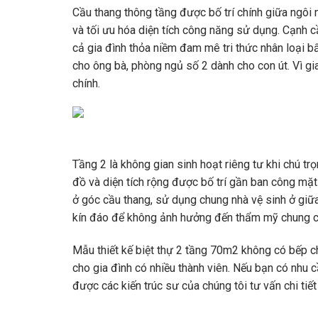
Cầu thang thông tầng được bố trí chính giữa ngôi
và tối ưu hóa diện tích công năng sử dụng. Cạnh c
cả gia đình thỏa niềm đam mê tri thức nhân loại b
cho ông bà, phòng ngủ số 2 dành cho con út. Vì gia
chính.
Tầng 2 là không gian sinh hoạt riêng tư khi chú tr
đồ và diện tích rộng được bố trí gần ban công mặt
ở góc cầu thang, sử dụng chung nhà vệ sinh ở giữ
kín đáo để không ảnh hưởng đến thẩm mỹ chung c
Mẫu thiết kế biệt thự 2 tầng 70m2 không có bếp ch
cho gia đình có nhiều thành viên. Nếu bạn có nhu cầ
được các kiến ​​trúc sư của chúng tôi tư vấn chi tiết