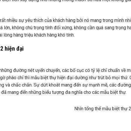
rất nhiều sự yêu thích của khách hàng bởi nó mang trong mình nh
uá lớn, không chú trọng tính đối xứng, không cần quá sang trọng h
i lòng hàng triệu khách hàng khó tính.
2 hiện đại
e những đường nét uyển chuyển, các bố cục có tỷ lệ chỉ chuẩn về m
g gờ phào chỉ thì mẫu biệt thự hiện đại dường như trút bỏ mọi thứ. 
 ràng và chắc chắn. Sự dứt khoát mang đến sự mạnh mẽ, các đường
o đã mang đến những biểu tượng đa nghĩa cho các mẫu biệt thự.
Nhìn tổng thể mẫu biệt thự 