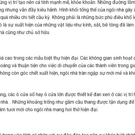
úng vị trí tạo nên cá tính mạnh mẽ, khỏe khoắn. Những đường lõ
ng nhưng vẫn đầy kiêu hãnh. Hình khối tổng thể của ngôi nhà gây 
quá nhiều chi tiết cầu kỳ. Không phải là những bức phù điêu khổ l
ó là sự xuất hiện của những vật liệu như kính, sắt, bê tông đã làm
 nhà cũng như chủ sở hữu.
 cao trong các mẫu biệt thự hiện đại. Các không gian sinh hoạt
oáng và thuận tiện cho việc di chuyển của các thành viên trong gia
hông còn góc chết xuất hiện, ngôi nhà tràn ngập sự mới mẻ và k
g, các ô cửa sổ hay ô cửa lớn được thiết kế đan xen ở các vị trí 
 nhà. . Những khoảng trống như gầm cầu thang được tận dụng để 
 làm tươi mới cho ngôi nhà mang hơi thở hiện đại.