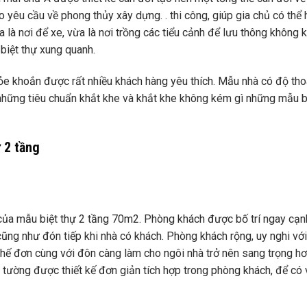
 yêu cầu về phong thủy xây dựng. . thi công, giúp gia chủ có thể
là nơi để xe, vừa là nơi trồng các tiểu cảnh để lưu thông không 
biệt thự xung quanh.
ỏe khoắn được rất nhiều khách hàng yêu thích. Mẫu nhà có độ th
những tiêu chuẩn khắt khe và khắt khe không kém gì những mẫu b
 2 tầng
 của mẫu biệt thự 2 tầng 70m2. Phòng khách được bố trí ngay cạn
cũng như đón tiếp khi nhà có khách. Phòng khách rộng, uy nghi vớ
hế đơn cùng với đôn càng làm cho ngôi nhà trở nên sang trọng hơ
tường được thiết kế đơn giản tích hợp trong phòng khách, để có vị