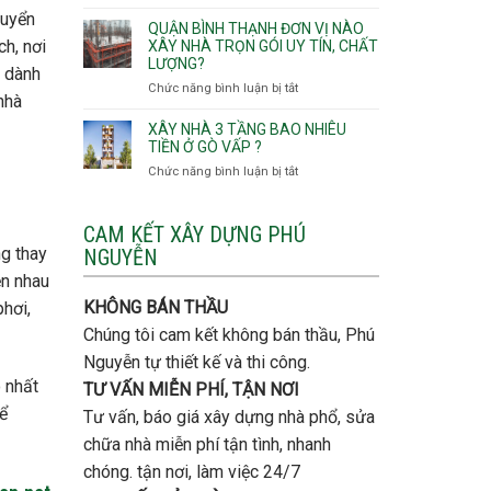
Lưu
giá
huyển
Tây,An
ý
QUẬN BÌNH THẠNH ĐƠN VỊ NÀO
rẻ
Hội
quan
h, nơi
XÂY NHÀ TRỌN GÓI UY TÍN, CHẤT
Quận
Đông
LƯỢNG?
trọng
1 dành
Thủ
khi
Chức năng bình luận bị tắt
ở
Đức
nhà
thi
Quận
công
Bình
XÂY NHÀ 3 TẦNG BAO NHIÊU
thép
Thạnh
TIỀN Ở GÒ VẤP ?
móng
đơn
Chức năng bình luận bị tắt
ở
cọc
vị
Xây
nào
nhà
xây
3
CAM KẾT XÂY DỰNG PHÚ
nhà
tầng
ng thay
NGUYỄN
trọn
bao
gói
ện nhau
nhiêu
uy
tiền
KHÔNG BÁN THẦU
hơi,
tín,
ở
chất
Chúng tôi cam kết không bán thầu, Phú
Gò
lượng?
Vấp
Nguyễn tự thiết kế và thi công.
?
 nhất
TƯ VẤN MIỄN PHÍ, TẬN NƠI
để
Tư vấn, báo giá xây dựng nhà phổ, sửa
chữa nhà miễn phí tận tình, nhanh
chóng. tận nơi, làm việc 24/7