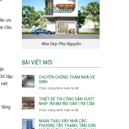
iều ưu
ay cầu
Nha Dep Phú Nguyễn
BÀI VIẾT MỚI
ặt
Chỉ tập
CHUYÊN CHỐNG THẤM NHÀ VỆ
SINH
 nét
Chức năng bình luận bị tắt
ở
Chuyên
chống
THIẾT KẾ THI CÔNG SÀN VƯỢT
thấm
NHỊP 7M 8M 9M 10M 11M 12M
2 tầng
nhà
Chức năng bình luận bị tắt
ở
vệ
Thiết
sinh
kế
NHẬN THẦU XÂY NHÀ CÁC
thi
PHƯỜNG TÂY THẠNH, TÂN SƠN