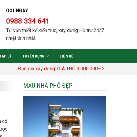
GỌI NGAY
0988 334 641
Tư vấn thiết kế kiến trúc, xây dựng Hỗ trợ 24/7
nhiệt tình nhất
HÁP LÝ
TUYỂN DỤNG
LIÊN HỆ
n giá xây dựng: GIÁ THÔ 3.000.000– 3.400.000 Đ/M2 TRỌN GÓI
MẪU NHÀ PHỐ ĐẸP
n có
được
an