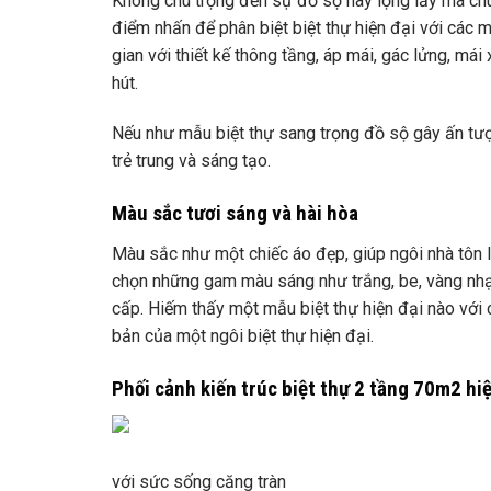
Không chú trọng đến sự đồ sộ hay lộng lẫy mà chú 
điểm nhấn để phân biệt biệt thự hiện đại với các m
gian với thiết kế thông tầng, áp mái, gác lửng, mái 
hút.
Nếu như mẫu biệt thự sang trọng đồ sộ gây ấn tượn
trẻ trung và sáng tạo.
Màu sắc tươi sáng và hài hòa
Màu sắc như một chiếc áo đẹp, giúp ngôi nhà tôn 
chọn những gam màu sáng như trắng, be, vàng nhạt
cấp. Hiếm thấy một mẫu biệt thự hiện đại nào với 
bản của một ngôi biệt thự hiện đại.
Phối cảnh kiến ​​trúc biệt thự 2 tầng 70m2 hi
với sức sống căng tràn