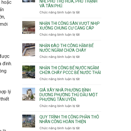
NHÌ, PHÚ THỌ HÒA, PHÚ THẠNH
công
m hoặc
VÀ TÂN PHÚ.
sàn
ấn
vượt
Chức năng bình luận bị tắt
ở
nhịp
ớn,
Nhận
7m
thầu
NHẬN THI CÔNG SÀN VƯỢT NHỊP
 mới
8m
xây
XƯỞNG CHUNG CƯ CĂNG CÁP
9m
nhà
Chức năng bình luận bị tắt
ở
10m
các
Nhận
11m
phường
thi
NHẬN ĐÀO THI CÔNG HẦM BỂ
12m
Tây
công
NƯỚC NGẦM CHỮA CHÁY
Thạnh,
sàn
 được
Chức năng bình luận bị tắt
ở
Tân
vượt
Nhận
Sơn
 đình.
nhịp
đào
Nhì,
NHẬN THI CÔNG BỂ NƯỚC NGẦM
xưởng
hông
thi
CHỮA CHÁY PCCC BỂ NƯỚC THẢI
Phú
chung
công
Thọ
Chức năng bình luận bị tắt
ở
cư
hầm
Hòa,
Nhận
căng
bể
Phú
thi
cáp
GIÁ XÂY NHÀ PHƯỜNG BÌNH
hợp lý
nước
Thạnh
công
DƯƠNG PHƯỜNG THỦ DẦU MỘT
Ngầm
và
thiết
PHƯỜNG TÂN UYÊN.
bể
chữa
Tân
nước
Chức năng bình luận bị tắt
ở
cháy
Phú.
ngầm
Giá
chữa
xây
QUY TRÌNH THI CÔNG PHẦN THÔ
cháy
nhà
NHÂN CÔNG HOÀN THIỆN
pccc
Phường
Chức năng bình luận bị tắt
ở
bể
Bình