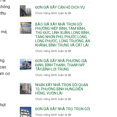
 là
Quy
nước
Dương
 không
trình
ĐƠN GIÁ XÂY CĂN HỘ DỊCH VỤ
thải
Phường
thi
 thu
Chức năng bình luận bị tắt
Thủ
ở
công
Dầu
Đơn
phần
Một
giá
BÁO GIÁ XÂY NHÀ TRỌN GÓI
thô
Phường
xây
PHƯỜNG HIỆP BÌNH, TAM BÌNH,
nhân
Tân
căn
i mẻ,
THỦ ĐỨC, LINH XUÂN, LONG BÌNH,
công
Uyên.
hộ
TĂNG NHƠN PHÚ, PHƯỚC LONG,
hoàn
dịch
LONG PHƯỚC, LONG TRƯỜNG, AN
thiện
vụ
KHÁNH, BÌNH TRƯNG VÀ CÁT LÁI
Chức năng bình luận bị tắt
ở
Báo
ờng
giá
ĐƠN GIÁ XÂY NHÀ PHƯỜNG GIA
xây
ĐỊNH, BÌNH THẠNH, THẠNH MỸ
 cao
TÂY,BÌNH LỢI TRUNG
nhà
hâm cơ
trọn
Chức năng bình luận bị tắt
ở
gói
Đơn
Phường
giá
NHẬN XÂY NHÀ TRỌN GÓI QUẬN
Hiệp
xây
10, PHƯỜNG BÌNH HƯNG,DIÊN
Bình,
HỒNG, VƯỜN LÀI
nhà
Tam
phường
Chức năng bình luận bị tắt
ở
Bình,
Gia
Nhận
Thủ
 hút
Định,
xây
ĐƠN GIÁ XÂY NHÀ TRỌ TRỌN GÓI
Đức,
Bình
nhà
Linh
Chức năng bình luận bị tắt
ở
Thạnh,
trọn