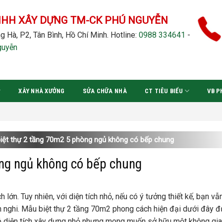
NHH XÂY DỰNG TM-CK PHÚ NGUYỄN
g Hà, P2, Tân Bình, Hồ Chí Minh.
Hotline:
0988 334641
-
guyễn
XÂY NHÀ XƯỞNG
SỬA CHỮA NHÀ
CT TIÊU BIỂU
VB P
Đơ
iệt thự 2 tầng 70m2 5 phòng ngủ không có bếp chung
ng ngủ không có bếp chung
 lớn. Tuy nhiên, với diện tích nhỏ, nếu có ý tưởng thiết kế, bạn vẫ
n nghi. Mẫu biệt thự 2 tầng 70m2 phong cách hiện đại dưới đây 
có diện tích xây dựng nhỏ nhưng mong muốn sở hữu một không gi