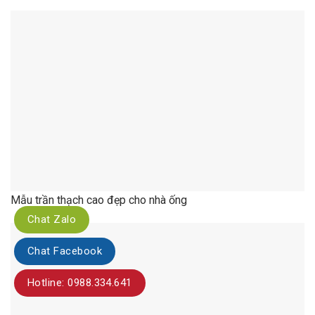
Mẫu trần thạch cao đẹp cho nhà ống
Chat Zalo
Chat Facebook
Mẫu trần thạch cao đẹp cho nhà ống
Hotline: 0988.334.641