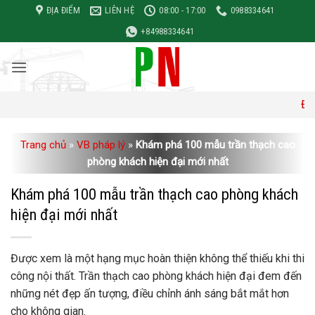
Bỏ
ĐỊA ĐIỂM
LIÊN HỆ
08:00 - 17:00
0988334641
qua
+84988334641
nội
dung
Đơn giá xây
Trang chủ
»
VB pháp lý
»
Khám phá 100 mẫu trần thạch cao
phòng khách hiện đại mới nhất
Khám phá 100 mẫu trần thạch cao phòng khách
hiện đại mới nhất
Được xem là một hạng mục hoàn thiện không thể thiếu khi thi
công nội thất. Trần thạch cao phòng khách hiện đại đem đến
những nét đẹp ấn tượng, điều chỉnh ánh sáng bắt mắt hơn
cho không gian.