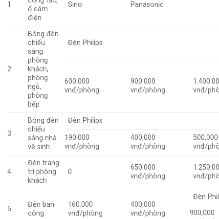
công tắc,
1
Sino
Panasonic
ổ cắm
điện
Bóng đèn
chiếu
Đèn Philips
sáng
phòng
2
khách,
phòng
600.000
900.000
1.400.0
ngủ,
vnđ/phòng
vnđ/phòng
vnđ/ph
phòng
bếp
Bóng đèn
Đèn Philips
chiếu
3
190.000
400,000
500,000
sáng nhà
vnđ/phòng
vnđ/phòng
vnđ/ph
vệ sinh
Đèn trang
650.000
1.250.0
4
trí phòng
0
vnđ/phòng
vnđ/ph
khách
Đèn Phil
Đèn ban
160.000
400,000
5
900,000
công
vnđ/phòng
vnđ/phòng