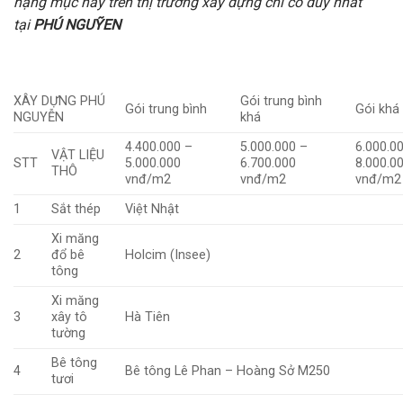
hạng mục này trên thị trương xây dựng chỉ có duy nhất
tại
PHÚ NGUỸEN
XÂY DỰNG PHÚ
Gói trung bình
Gói trung bình
Gói khá
NGUYỄN
khá
4.400.000 –
5.000.000 –
6.000.0
VẬT LIỆU
STT
5.000.000
6.700.000
8.000.0
THÔ
vnđ/m2
vnđ/m2
vnđ/m2
1
Sắt thép
Việt Nhật
Xi măng
2
đổ bê
Holcim (Insee)
tông
Xi măng
3
xây tô
Hà Tiên
tường
Bê tông
4
Bê tông Lê Phan – Hoàng Sở M250
tươi