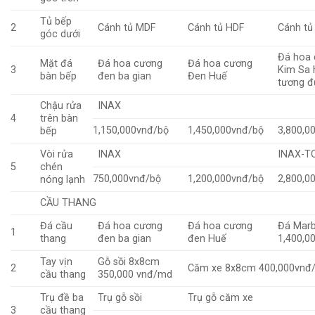
Tủ bếp
2
Cánh tủ MDF
Cánh tủ HDF
Cánh tủ
góc dưới
Đá hoa 
Mặt đá
Đá hoa cương
Đá hoa cương
3
Kim Sa
bàn bếp
đen ba gian
Đen Huế
tương 
Chậu rửa
INAX
4
trên bàn
1,150,000vnđ/bộ
1,450,000vnđ/bộ
3,800,0
bếp
Vòi rửa
INAX
INAX-T
5
chén
750,000vnđ/bộ
1,200,000vnđ/bộ
2,800,0
nóng lạnh
CẦU THANG
Đá cầu
Đá hoa cương
Đá hoa cương
Đá Marb
1
thang
đen ba gian
đen Huế
1,400,0
Tay vịn
Gỗ sồi 8x8cm
2
Căm xe 8x8cm 400,000vnđ
cầu thang
350,000 vnđ/md
Trụ đề ba
Trụ gỗ sồi
Trụ gỗ căm xe
3
cầu thang