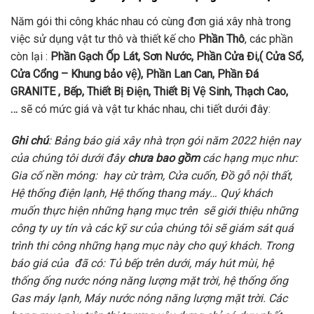
Năm gói thi công khác nhau có cùng đơn giá xây nhà trong
việc sử dụng vật tư thô và thiết kế cho
Phần Thô
, các phần
còn lại :
Phần Gạch Ốp Lát, Sơn Nước, Phần Cửa Đi,( Cửa Sổ,
Cửa Cổng – Khung bảo vệ), Phần Lan Can, Phần Đá
GRANITE , Bếp, Thiết Bị Điện, Thiết Bị Vệ Sinh, Thạch Cao,
…
sẽ có mức giá và vật tư khác nhau, chi tiết dưới đây:
Ghi chú
: Bảng báo giá xây nhà trọn gói năm 2022 hiện nay
của chúng tôi dưới đây
chưa bao gồm
các hạng mục như:
Gia cố nền móng: hay cừ tràm, Cửa cuốn, Đồ gỗ nội thất,
Hệ thống điện lạnh, Hệ thống thang máy… Quý khách
muốn thực hiện những hạng mục trên sẽ giới thiệu những
công ty uy tín và các kỹ sư của chúng tôi sẽ giám sát quá
trình thi công những hạng mục này cho quý khách. Trong
báo giá của đã có: Tủ bếp trên dưới, máy hút mùi, hệ
thống ống nước nóng năng lượng mặt trời, hệ thống ống
Gas máy lạnh, Máy nước nóng năng lượng mặt trời. Các