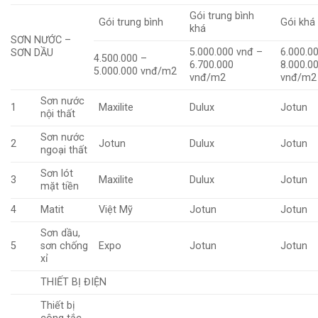
Gói trung bình
Gói trung bình
Gói khá
khá
SƠN NƯỚC –
5.000.000 vnđ –
6.000.0
SƠN DẦU
4.500.000 –
6.700.000
8.000.0
5.000.000 vnđ/m2
vnđ/m2
vnđ/m2
Sơn nước
1
Maxilite
Dulux
Jotun
nội thất
Sơn nước
2
Jotun
Dulux
Jotun
ngoại thất
Sơn lót
3
Maxilite
Dulux
Jotun
mặt tiền
4
Matit
Việt Mỹ
Jotun
Jotun
Sơn dầu,
5
sơn chống
Expo
Jotun
Jotun
xỉ
THIẾT BỊ ĐIỆN
Thiết bị