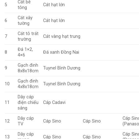
Cát bê
5
Cát hạt lớn
tông
Cát xây
6
Cát hạt lớn
tường
Cát tô trát
7
Cát vàng hạt trung
trường
Đá 1×2,
8
Đá xanh Đồng Nai
4×6
Gạch đinh
9
Tuynel Bình Dương
8x8x18cm
Gạch đinh
10
Tuynel Bình Dương
4x8x18cm
Dây cáp
11
điện chiếu
Cáp Cadavi
sáng
Dây cáp
Cáp Sin
12
Cáp Sino
Cáp Sino
TV
(Panaso
Dây cáp
Cáp Sin
13
Cáp Sino
Cáp Sino