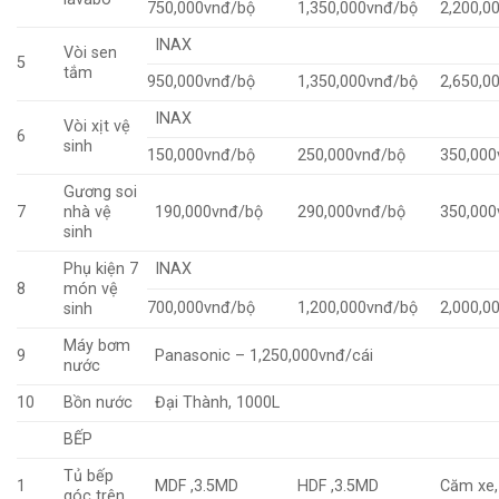
750,000vnđ/bộ
1,350,000vnđ/bộ
2,200,0
INAX
Vòi sen
5
tắm
950,000vnđ/bộ
1,350,000vnđ/bộ
2,650,0
INAX
Vòi xịt vệ
6
sinh
150,000vnđ/bộ
250,000vnđ/bộ
350,000
Gương soi
7
nhà vệ
190,000vnđ/bộ
290,000vnđ/bộ
350,000
sinh
Phụ kiện 7
INAX
8
món vệ
700,000vnđ/bộ
1,200,000vnđ/bộ
2,000,0
sinh
Máy bơm
9
Panasonic – 1,250,000vnđ/cái
nước
10
Bồn nước
Đại Thành, 1000L
BẾP
Tủ bếp
1
MDF ,3.5MD
HDF ,3.5MD
Căm xe
góc trên