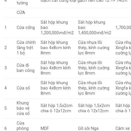
4
Gạch cắt cùng loại gạch nền cao 12 => 14cm
tường
CỬA
Sắt hộp khung
Sắt hộp khung
1
Cửa cổng
bao
bao
1,700,0
1,200,000vnđ/m2
1,400,000vnđ/m2
Cửa chính
Sắt hộp khung
Cửa nhựa lõi
Cửa nh
2
tầng trệt
bao 4x8cm kính
thép, kính cường
Xingfa k
1 bộ
8mm
lực 8mm
cường 
Sắt hộp khung
Cửa nhựa lõi
Cửa nh
Cửa đi
3
bao 4x8cm kính
thép, kính cường
Xingfa k
ban công
8mm
lực 8mm
cường 
Sắt hộp khung
Cửa nhựa lõi
Cửa nh
4
Cửa sổ
bao 4x8cm kính
thép, kính cường
Xingfa k
8mm
lực 8mm
cường 
Khung
Sắt hộp 1,5x2cm
Sắt hộp 1,5x2cm
Sắt hộp
5
bảo vệ
chia ô 12x12cm
chia ô 12x12cm
chia ô 
cửa sổ
Cửa
6
phòng
MDF
Gỗ sồi Nga
Căm xe