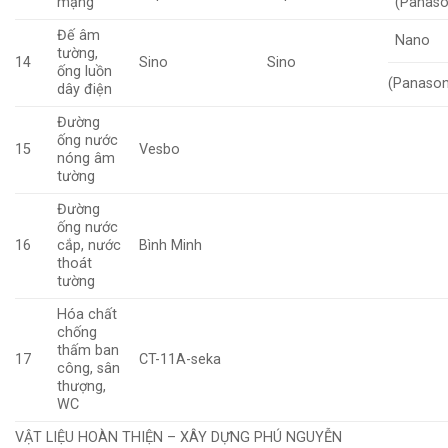
mạng
(Panaso
Đế âm
Nano
tường,
14
Sino
Sino
ống luồn
(Panason
dây điện
Đường
ống nước
15
Vesbo
nóng âm
tường
Đường
ống nước
16
cắp, nước
Bình Minh
thoát
tường
Hóa chất
chống
thấm ban
17
CT-11A-seka
công, sân
thượng,
WC
VẬT LIỆU HOÀN THIỆN – XÂY DỰNG PHÚ NGUYỄN