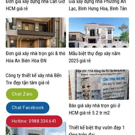
Đơn giá xây dựng nhà Cần Giờ
Giá xây dựng nhà Phường An
HCM giá rẻ
Lạc, Bình Hưng Hòa, Bình Tân
HCM
Đơn giá xây nhà trọn gói & thô
Mẫu biệt thự đẹp xây năm
Hóa An Biên Hòa ĐN
2025 giá rẻ
Công ty thiết kế xây nhà Bến
Tre đẹp tận tâm giá rẻ
Chat Zalo
Báo giá xây nhà trọn gói ở
Chat Facebook
HCM giá rẻ 5.2 tr m2
Hotline: 0988.334.641
Thiết kế biệt thự vườn đẹp 1
tầng hiện đại