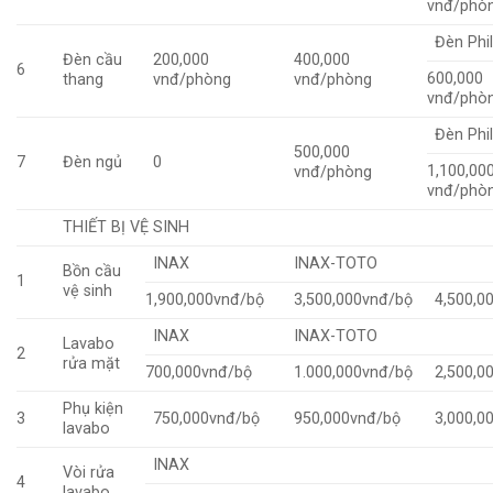
vnđ/phò
Đèn Phil
Đèn cầu
200,000
400,000
6
600,000
thang
vnđ/phòng
vnđ/phòng
vnđ/phò
Đèn Phil
500,000
7
Đèn ngủ
0
1,100,00
vnđ/phòng
vnđ/phò
THIẾT BỊ VỆ SINH
INAX
INAX-TOTO
Bồn cầu
1
vệ sinh
1,900,000vnđ/bộ
3,500,000vnđ/bộ
4,500,0
INAX
INAX-TOTO
Lavabo
2
rửa mặt
700,000vnđ/bộ
1.000,000vnđ/bộ
2,500,0
Phụ kiện
3
750,000vnđ/bộ
950,000vnđ/bộ
3,000,0
lavabo
INAX
Vòi rửa
4
lavabo