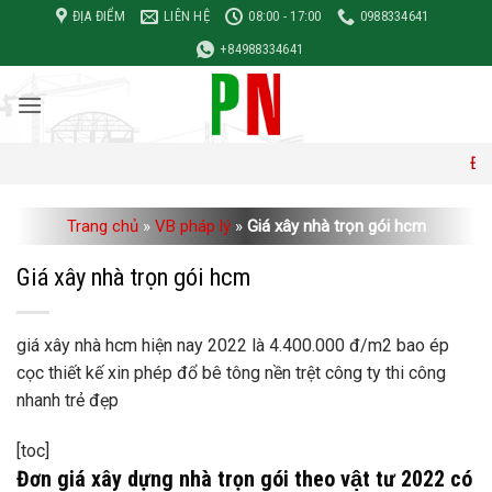
Bỏ
ĐỊA ĐIỂM
LIÊN HỆ
08:00 - 17:00
0988334641
qua
+84988334641
nội
dung
Đơn giá xây 
Trang chủ
»
VB pháp lý
»
Giá xây nhà trọn gói hcm
Giá xây nhà trọn gói hcm
giá xây nhà hcm hiện nay 2022 là 4.400.000 đ/m2 bao ép
cọc thiết kế xin phép đổ bê tông nền trệt công ty thi công
nhanh trẻ đẹp
[toc]
Đơn giá xây dựng nhà trọn gói theo vật tư 2022 có