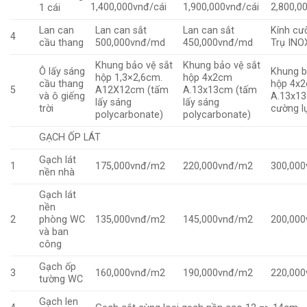
1,400,000vnđ/cái
1,900,000vnđ/cái
2,800,0
1 cái
Lan can
Lan can sắt
Lan can sắt
Kính cư
4
cầu thang
500,000vnđ/md
450,000vnđ/md
Trụ INO
Khung bảo vệ sắt
Khung bảo vệ sắt
Ô lấy sáng
Khung b
hộp 1,3×2,6cm.
hộp 4x2cm
cầu thang
hộp 4x
5
A12X12cm (tấm
A.13x13cm (tấm
và ô giếng
A.13x13
lấy sáng
lấy sáng
trời
cường 
polycarbonate)
polycarbonate)
GẠCH ỐP LÁT
Gạch lát
1
175,000vnđ/m2
220,000vnđ/m2
300,00
nền nhà
Gạch lát
nền
2
phòng WC
135,000vnđ/m2
145,000vnđ/m2
200,00
và ban
công
Gạch ốp
3
160,000vnđ/m2
190,000vnđ/m2
220,00
tường WC
Gạch len