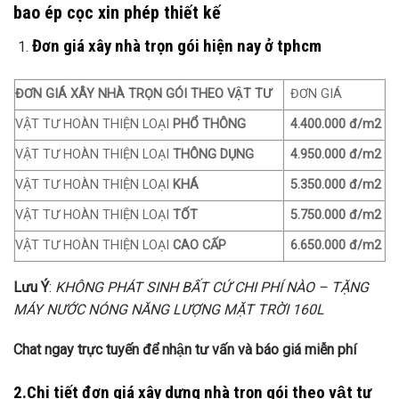
bao ép cọc xin phép thiết kế
Đơn giá xây nhà trọn gói hiện nay ở tphcm
ĐƠN GIÁ XÂY NHÀ TRỌN GÓI THEO VẬT TƯ
ĐƠN GIÁ
VẬT TƯ HOÀN THIỆN LOẠI
PHỔ THÔNG
4.400.000 đ/m2
VẬT TƯ HOÀN THIỆN LOẠI
THÔNG DỤNG
4.950.000 đ/m2
VẬT TƯ HOÀN THIỆN LOẠI
KHÁ
5.350.000 đ/m2
VẬT TƯ HOÀN THIỆN LOẠI
TỐT
5.750.000 đ/m2
VẬT TƯ HOÀN THIỆN LOẠI
CAO CẤP
6.650.000 đ/m2
Lưu Ý
:
KHÔNG PHÁT SINH BẤT CỨ CHI PHÍ NÀO – TẶNG
MÁY NƯỚC NÓNG NĂNG LƯỢNG MẶT TRỜI 160L
Chat ngay trực tuyến để nhận tư vấn và báo giá miễn phí
2.Chi tiết đơn giá xây dựng nhà trọn gói theo vật tư