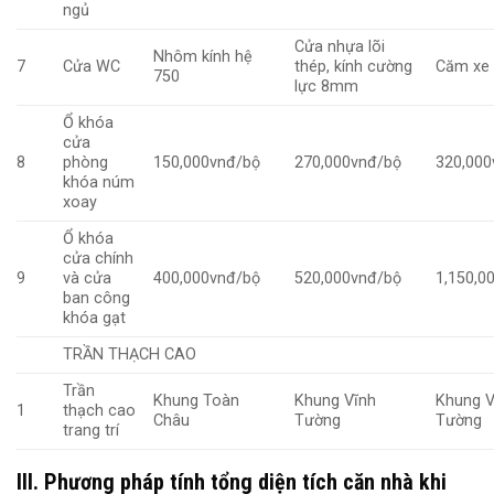
ngủ
Cửa nhựa lõi
Nhôm kính hệ
7
Cửa WC
thép, kính cường
Căm xe
750
lực 8mm
Ổ khóa
cửa
8
phòng
150,000vnđ/bộ
270,000vnđ/bộ
320,000
khóa núm
xoay
Ổ khóa
cửa chính
9
và cửa
400,000vnđ/bộ
520,000vnđ/bộ
1,150,0
ban công
khóa gạt
TRẦN THẠCH CAO
Trần
Khung Toàn
Khung Vĩnh
Khung V
1
thạch cao
Châu
Tường
Tường
trang trí
III. Phương pháp tính tổng diện tích căn nhà khi