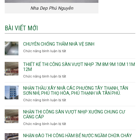
Nha Dep Phú Nguyễn
BÀI VIẾT MỚI
CHUYÊN CHỐNG THẤM NHÀ VỆ SINH
Chức năng bình luận bị tắt
ở
Chuyên
chống
THIẾT KẾ THI CÔNG SÀN VƯỢT NHỊP 7M 8M 9M 10M 11M
thấm
12M
nhà
Chức năng bình luận bị tắt
ở
vệ
Thiết
sinh
kế
NHẬN THẦU XÂY NHÀ CÁC PHƯỜNG TÂY THẠNH, TÂN
thi
SƠN NHÌ, PHÚ THỌ HÒA, PHÚ THẠNH VÀ TÂN PHÚ.
công
Chức năng bình luận bị tắt
ở
sàn
Nhận
vượt
thầu
NHẬN THI CÔNG SÀN VƯỢT NHỊP XƯỞNG CHUNG CƯ
nhịp
xây
CĂNG CÁP
7m
nhà
Chức năng bình luận bị tắt
ở
8m
các
Nhận
9m
phường
thi
10m
NHẬN ĐÀO THI CÔNG HẦM BỂ NƯỚC NGẦM CHỮA CHÁY
Tây
công