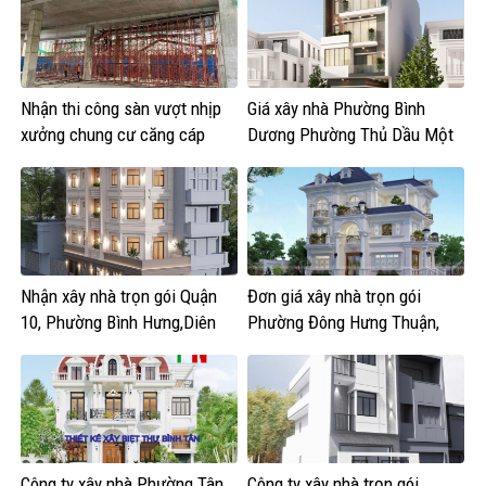
Nhận thi công sàn vượt nhịp
Giá xây nhà Phường Bình
xưởng chung cư căng cáp
Dương Phường Thủ Dầu Một
Phường Tân Uyên.
Nhận xây nhà trọn gói Quận
Đơn giá xây nhà trọn gói
10, Phường Bình Hưng,Diên
Phường Đông Hưng Thuận,
Hồng, Vườn Lài
Trung Mỹ Tây, Tân Thới Hiệp,
Thới An và An Phú Đông.
Công ty xây nhà Phường Tân
Công ty xây nhà trọn gói