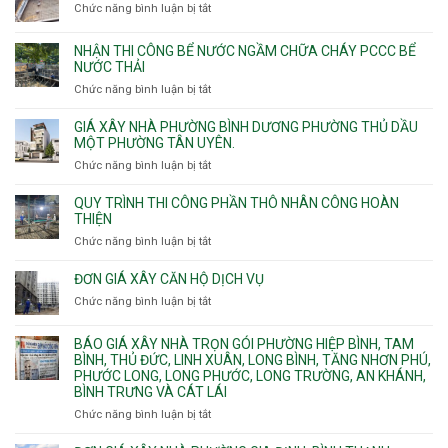
11m
Chức năng bình luận bị tắt
Thạnh,
ở
sàn
12m
Tân
Nhận
vượt
Sơn
đào
NHẬN THI CÔNG BỂ NƯỚC NGẦM CHỮA CHÁY PCCC BỂ
nhịp
Nhì,
thi
NƯỚC THẢI
xưởng
Phú
công
chung
Chức năng bình luận bị tắt
ở
Thọ
hầm
cư
Nhận
Hòa,
bể
căng
thi
GIÁ XÂY NHÀ PHƯỜNG BÌNH DƯƠNG PHƯỜNG THỦ DẦU
Phú
nước
cáp
công
MỘT PHƯỜNG TÂN UYÊN.
Thạnh
Ngầm
bể
và
chữa
Chức năng bình luận bị tắt
ở
nước
Tân
cháy
Giá
ngầm
Phú.
xây
QUY TRÌNH THI CÔNG PHẦN THÔ NHÂN CÔNG HOÀN
chữa
nhà
THIỆN
cháy
Phường
Chức năng bình luận bị tắt
ở
pccc
Bình
Quy
bể
Dương
trình
nước
ĐƠN GIÁ XÂY CĂN HỘ DỊCH VỤ
Phường
thi
thải
Chức năng bình luận bị tắt
Thủ
ở
công
Dầu
Đơn
phần
Một
giá
BÁO GIÁ XÂY NHÀ TRỌN GÓI PHƯỜNG HIỆP BÌNH, TAM
thô
Phường
xây
BÌNH, THỦ ĐỨC, LINH XUÂN, LONG BÌNH, TĂNG NHƠN PHÚ,
nhân
Tân
căn
PHƯỚC LONG, LONG PHƯỚC, LONG TRƯỜNG, AN KHÁNH,
công
Uyên.
hộ
BÌNH TRƯNG VÀ CÁT LÁI
hoàn
dịch
thiện
Chức năng bình luận bị tắt
ở
vụ
Báo