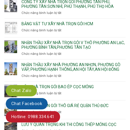
ty
CÔNG TY XÂY NHÀ TRỌN GÓI PHƯỜNG TÂN PHÚ,
C
Bình
Trung
xây
PHƯỜNG TÂN SƠN NHÌ, PHÚ THẠNH, PHÚ THỌ HÒA
vây
Trưng
Mỹ
nhà
chống
Chức năng bình luận bị tắt
ở
và
Tây,
Phường
sạt
Công
Cát
Tân
Tân
đào
ty
Lái
BẢNG VẬT TƯ XÂY NHÀ TRỌN GÓI HCM
Thới
Bình,
hầm
xây
Hiệp,
Chức năng bình luận bị tắt
Bảy
ở
nhà
Thới
Hiền,
Bảng
trọn
An
Tân
vật
NHẬN THẦU XÂY NHÀ TRỌN GÓI V THÔ PHƯỜNG AN LẠC,
gói
và
Sơn,Tân
tư
PHƯỜNG BÌNH TÂN,PHƯỜNG TÂN TẠO
Phường
An
Hòa,
xây
Tân
Phú
Chức năng bình luận bị tắt
ở
Tân
nhà
Phú,
Đông.
Nhận
Sơn
trọn
Phường
thầu
NHẬN THẦU XÂY NHÀ PHƯỜNG AN NHƠN, PHƯỜNG GÒ
Nhất
gói
Tân
xây
VẤP, PHƯỜNG HẠNH THÔNG,AN HỘI TÂY,AN HỘI ĐÔNG
HCM
Sơn
nhà
Chức năng bình luận bị tắt
ở
Nhì,
trọn
Nhận
Phú
gói
thầu
XÂY NHÀ TRỌN GÓI BAO ÉP CỌC MÓNG
Thạnh,
v
Chat Zalo
xây
Phú
Chức năng bình luận bị tắt
thô
ở
nhà
Thọ
Phường
Xây
Phường
Hòa
Chat Facebook
An
nhà
XÂY NHÀ TRỌN GÓI THÔ GIÁ RẺ QUẬN THỦ ĐỨC
An
Lạc,
trọn
Nhơn,
Chức năng bình luận bị tắt
ở
Phường
gói
Phường
Hotline: 0988.334.641
Xây
Bình
bao
Gò
nhà
Tân,Phường
ép
LƯU Ý QUAN TRỌNG KHI THI CÔNG THÉP MÓNG CỌC
Vấp,
trọn
Tân
cọc