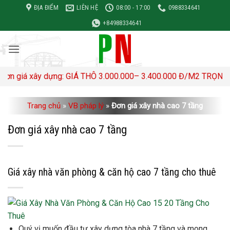
Bỏ
ĐỊA ĐIỂM
LIÊN HỆ
08:00 - 17:00
0988334641
qua
+84988334641
nội
dung
 dựng: GIÁ THÔ 3.000.000– 3.400.000 Đ/M2 TRỌN GÓI 4,500,00
Trang chủ
»
VB pháp lý
»
Đơn giá xây nhà cao 7 tầng
Đơn giá xây nhà cao 7 tầng
Giá xây nhà văn phòng & căn hộ cao 7 tầng cho thuê
Quý vị muốn đầu tư xây dựng tòa nhà 7 tầng và mong