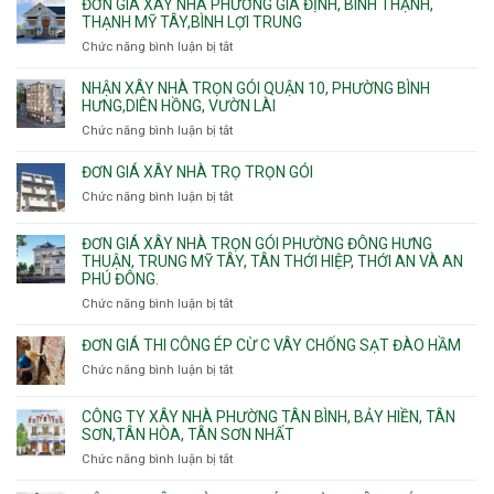
giá
ĐƠN GIÁ XÂY NHÀ PHƯỜNG GIA ĐỊNH, BÌNH THẠNH,
xây
THẠNH MỸ TÂY,BÌNH LỢI TRUNG
nhà
Chức năng bình luận bị tắt
ở
trọn
Đơn
gói
giá
NHẬN XÂY NHÀ TRỌN GÓI QUẬN 10, PHƯỜNG BÌNH
Phường
xây
HƯNG,DIÊN HỒNG, VƯỜN LÀI
Hiệp
nhà
Chức năng bình luận bị tắt
ở
Bình,
phường
Nhận
Tam
Gia
xây
Bình,
ĐƠN GIÁ XÂY NHÀ TRỌ TRỌN GÓI
Định,
nhà
Thủ
Chức năng bình luận bị tắt
Bình
ở
trọn
Đức,
Thạnh,
Đơn
gói
Linh
Thạnh
giá
ĐƠN GIÁ XÂY NHÀ TRỌN GÓI PHƯỜNG ĐÔNG HƯNG
Quận
Xuân,
Mỹ
xây
THUẬN, TRUNG MỸ TÂY, TÂN THỚI HIỆP, THỚI AN VÀ AN
10,
Long
Tây,Bình
nhà
PHÚ ĐÔNG.
Phường
Bình,
Lợi
trọ
Bình
Tăng
Chức năng bình luận bị tắt
ở
Trung
trọn
Hưng,Diên
Nhơn
Đơn
gói
Hồng,
Phú,
giá
ĐƠN GIÁ THI CÔNG ÉP CỪ C VÂY CHỐNG SẠT ĐÀO HẦM
Vườn
Phước
xây
Chức năng bình luận bị tắt
ở
Lài
Long,
nhà
Đơn
Long
trọn
giá
Phước,
CÔNG TY XÂY NHÀ PHƯỜNG TÂN BÌNH, BẢY HIỀN, TÂN
gói
thi
Long
SƠN,TÂN HÒA, TÂN SƠN NHẤT
Phường
công
Trường,
Đông
Chức năng bình luận bị tắt
ở
ép
An
Hưng
Công
cừ
Khánh,
Thuận,