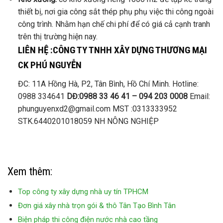
thiết bị, nơi gia công sắt thép phụ phụ việc thi công ngoài
công trình. Nhằm hạn chế chi phí để có giá cả cạnh tranh
trên thị trường hiện nay.
LIÊN HỆ :CÔNG TY TNHH XÂY DỰNG THƯƠNG MẠI
CK PHÚ NGUYỄN
ĐC: 11A Hồng Hà, P2, Tân Bình, Hồ Chí Minh. Hotline:
0988 334641
DĐ:0988 33 46 41 – 094 203 0008
Email:
phunguyenxd2@gmail.com MST :0313333952
STK.6440201018059 NH NÔNG NGHIỆP
Xem thêm:
Top công ty xây dựng nhà uy tín TPHCM
Đơn giá xây nhà trọn gói & thô Tân Tạo Bình Tân
Biện pháp thi công điện nước nhà cao tầng