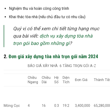
Nghiệm thu và hoàn công công trình
Khai thác tòa nhà (nếu chủ đầu tư có nhu cầu)
Quý vị có thể xem chi tiết từng hạng mục
qua bài viết:
dịch vụ xây dựng tòa nhà
trọn gói bao gồm những gì
?
2.
Đơn giá xây dựng tòa nhà trọn gói năm 2024
BÁO GIÁ XÂY NHÀ 6 TẦNG TRỌN GÓI A-Z
Chiều
Chiều
Hệ
Diện
Đơn Giá
Thành Tiề
Ngang
Dài
Số
Tích
Móng Cọc
4
16
0.3
19.2
3,400,000
65,280,00