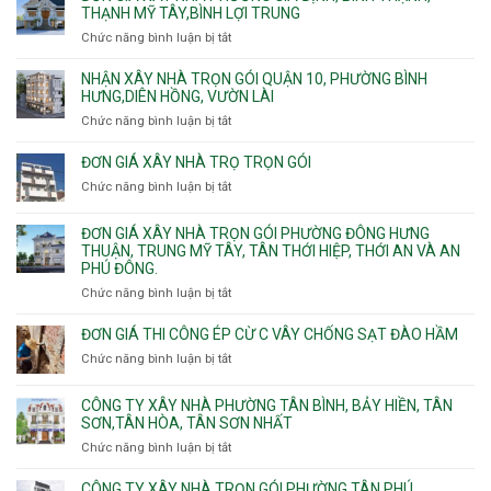
xây
THẠNH MỸ TÂY,BÌNH LỢI TRUNG
nhà
Chức năng bình luận bị tắt
ở
trọn
Đơn
gói
giá
NHẬN XÂY NHÀ TRỌN GÓI QUẬN 10, PHƯỜNG BÌNH
Phường
xây
HƯNG,DIÊN HỒNG, VƯỜN LÀI
Hiệp
nhà
Chức năng bình luận bị tắt
ở
Bình,
phường
Nhận
Tam
Gia
xây
Bình,
ĐƠN GIÁ XÂY NHÀ TRỌ TRỌN GÓI
Định,
nhà
Thủ
Chức năng bình luận bị tắt
Bình
ở
trọn
Đức,
Thạnh,
Đơn
gói
Linh
Thạnh
giá
ĐƠN GIÁ XÂY NHÀ TRỌN GÓI PHƯỜNG ĐÔNG HƯNG
Quận
Xuân,
Mỹ
xây
THUẬN, TRUNG MỸ TÂY, TÂN THỚI HIỆP, THỚI AN VÀ AN
10,
Long
Tây,Bình
nhà
PHÚ ĐÔNG.
Phường
Bình,
Lợi
trọ
Bình
Tăng
Chức năng bình luận bị tắt
ở
Trung
trọn
Hưng,Diên
Nhơn
Đơn
gói
Hồng,
Phú,
giá
ĐƠN GIÁ THI CÔNG ÉP CỪ C VÂY CHỐNG SẠT ĐÀO HẦM
Vườn
Phước
xây
Chức năng bình luận bị tắt
ở
Lài
Long,
nhà
Đơn
Long
trọn
giá
Phước,
CÔNG TY XÂY NHÀ PHƯỜNG TÂN BÌNH, BẢY HIỀN, TÂN
gói
thi
Long
SƠN,TÂN HÒA, TÂN SƠN NHẤT
Phường
công
Trường,
Đông
Chức năng bình luận bị tắt
ở
ép
An
Hưng
Công
cừ
Khánh,
Thuận,
ty
CÔNG TY XÂY NHÀ TRỌN GÓI PHƯỜNG TÂN PHÚ,
C