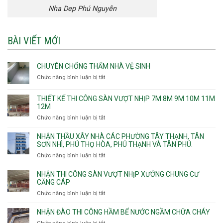
Nha Dep Phú Nguyễn
BÀI VIẾT MỚI
CHUYÊN CHỐNG THẤM NHÀ VỆ SINH
Chức năng bình luận bị tắt
ở
Chuyên
chống
THIẾT KẾ THI CÔNG SÀN VƯỢT NHỊP 7M 8M 9M 10M 11M
thấm
12M
nhà
Chức năng bình luận bị tắt
ở
vệ
Thiết
sinh
kế
NHẬN THẦU XÂY NHÀ CÁC PHƯỜNG TÂY THẠNH, TÂN
thi
SƠN NHÌ, PHÚ THỌ HÒA, PHÚ THẠNH VÀ TÂN PHÚ.
công
Chức năng bình luận bị tắt
ở
sàn
Nhận
vượt
thầu
NHẬN THI CÔNG SÀN VƯỢT NHỊP XƯỞNG CHUNG CƯ
nhịp
xây
CĂNG CÁP
7m
nhà
Chức năng bình luận bị tắt
ở
8m
các
Nhận
9m
phường
thi
10m
NHẬN ĐÀO THI CÔNG HẦM BỂ NƯỚC NGẦM CHỮA CHÁY
Tây
công
11m