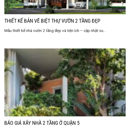
THIẾT KẾ BẢN VẼ BIỆT THỰ VƯỜN 2 TẦNG ĐẸP
Mẫu thiết kế nhà vườn 2 tầng đẹp và tiện ích – cập nhật xu...
BÁO GIÁ XÂY NHÀ 2 TẦNG Ở QUẬN 5