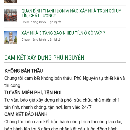
Tạo
móng
Hạnh
Lưu
thô
Thông,An
ý
giá
QUẬN BÌNH THẠNH ĐƠN VỊ NÀO XÂY NHÀ TRỌN GÓI UY
Hội
quan
rẻ
TÍN, CHẤT LƯỢNG?
Tây,An
trọng
Quận
Chức năng bình luận bị tắt
ở
Hội
khi
Thủ
Quận
Đông
thi
Đức
Bình
XÂY NHÀ 3 TẦNG BAO NHIÊU TIỀN Ở GÒ VẤP ?
công
Thạnh
thép
Chức năng bình luận bị tắt
ở
đơn
móng
Xây
vị
cọc
nhà
nào
3
CAM KẾT XÂY DỰNG PHÚ NGUYỄN
xây
tầng
nhà
bao
trọn
nhiêu
KHÔNG BÁN THẦU
gói
tiền
uy
Chúng tôi cam kết không bán thầu, Phú Nguyễn tự thiết kế và
ở
tín,
Gò
thi công.
chất
Vấp
lượng?
TƯ VẤN MIỄN PHÍ, TẬN NƠI
?
Tư vấn, báo giá xây dựng nhà phổ, sửa chữa nhà miễn phí
tận tình, nhanh chóng. tận nơi, làm việc 24/7
CAM KẾT BẢO HÀNH
Chúng tôi luôn cam kết bảo hành công trình thi công lâu dài,
bảo hành lên tới 5 năm cho phần kết cấu, luôn đồng hành