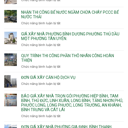
Chức năng bình luận bị tắt
Thạnh,
ở
sàn
12m
Tân
Nhận
vượt
Sơn
đào
NHẬN THI CÔNG BỂ NƯỚC NGẦM CHỮA CHÁY PCCC BỂ
nhịp
Nhì,
thi
NƯỚC THẢI
xưởng
Phú
công
chung
Chức năng bình luận bị tắt
ở
Thọ
hầm
cư
Nhận
Hòa,
bể
căng
thi
GIÁ XÂY NHÀ PHƯỜNG BÌNH DƯƠNG PHƯỜNG THỦ DẦU
Phú
nước
cáp
công
MỘT PHƯỜNG TÂN UYÊN.
Thạnh
Ngầm
bể
và
chữa
Chức năng bình luận bị tắt
ở
nước
Tân
cháy
Giá
ngầm
Phú.
xây
QUY TRÌNH THI CÔNG PHẦN THÔ NHÂN CÔNG HOÀN
chữa
nhà
THIỆN
cháy
Phường
Chức năng bình luận bị tắt
ở
pccc
Bình
Quy
bể
Dương
trình
nước
ĐƠN GIÁ XÂY CĂN HỘ DỊCH VỤ
Phường
thi
thải
Chức năng bình luận bị tắt
Thủ
ở
công
Dầu
Đơn
phần
Một
giá
BÁO GIÁ XÂY NHÀ TRỌN GÓI PHƯỜNG HIỆP BÌNH, TAM
thô
Phường
xây
BÌNH, THỦ ĐỨC, LINH XUÂN, LONG BÌNH, TĂNG NHƠN PHÚ,
nhân
Tân
căn
PHƯỚC LONG, LONG PHƯỚC, LONG TRƯỜNG, AN KHÁNH,
công
Uyên.
hộ
BÌNH TRƯNG VÀ CÁT LÁI
hoàn
dịch
thiện
Chức năng bình luận bị tắt
ở
vụ
Báo
giá
ĐƠN GIÁ XÂY NHÀ PHƯỜNG GIA ĐỊNH, BÌNH THẠNH,