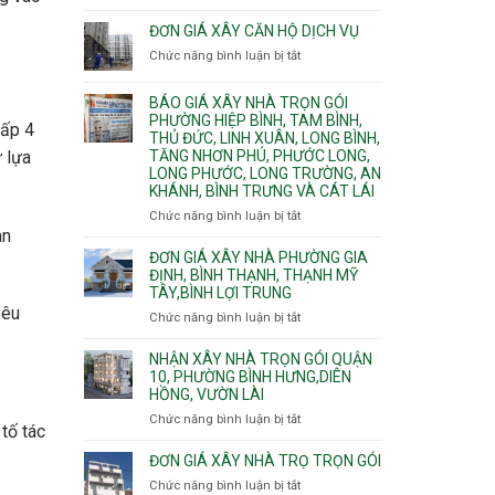
Quy
nước
Dương
trình
ĐƠN GIÁ XÂY CĂN HỘ DỊCH VỤ
thải
Phường
thi
Chức năng bình luận bị tắt
Thủ
ở
công
Dầu
Đơn
phần
Một
giá
BÁO GIÁ XÂY NHÀ TRỌN GÓI
thô
Phường
xây
PHƯỜNG HIỆP BÌNH, TAM BÌNH,
nhân
cấp 4
Tân
căn
THỦ ĐỨC, LINH XUÂN, LONG BÌNH,
công
Uyên.
hộ
TĂNG NHƠN PHÚ, PHƯỚC LONG,
 lựa
hoàn
dịch
LONG PHƯỚC, LONG TRƯỜNG, AN
thiện
vụ
KHÁNH, BÌNH TRƯNG VÀ CÁT LÁI
Chức năng bình luận bị tắt
ở
an
Báo
giá
ĐƠN GIÁ XÂY NHÀ PHƯỜNG GIA
xây
ĐỊNH, BÌNH THẠNH, THẠNH MỸ
TÂY,BÌNH LỢI TRUNG
nhà
trọn
yêu
Chức năng bình luận bị tắt
ở
gói
Đơn
Phường
giá
NHẬN XÂY NHÀ TRỌN GÓI QUẬN
Hiệp
xây
10, PHƯỜNG BÌNH HƯNG,DIÊN
Bình,
HỒNG, VƯỜN LÀI
nhà
Tam
phường
Chức năng bình luận bị tắt
ở
Bình,
 tố tác
Gia
Nhận
Thủ
Định,
xây
ĐƠN GIÁ XÂY NHÀ TRỌ TRỌN GÓI
Đức,
Bình
nhà
Linh
Chức năng bình luận bị tắt
ở
Thạnh,
trọn