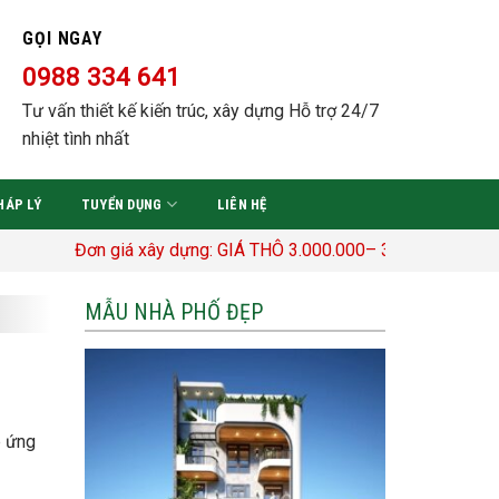
GỌI NGAY
0988 334 641
Tư vấn thiết kế kiến trúc, xây dựng Hỗ trợ 24/7
nhiệt tình nhất
HÁP LÝ
TUYỂN DỤNG
LIÊN HỆ
Đơn giá xây dựng: GIÁ THÔ 3.000.000– 3.400.000 Đ/M2 TRỌN G
MẪU NHÀ PHỐ ĐẸP
p ứng