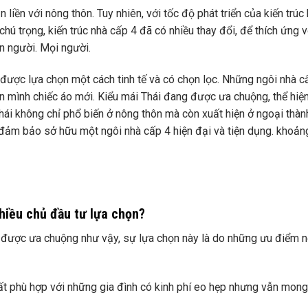
iền với nông thôn. Tuy nhiên, với tốc độ phát triển của kiến ​​trúc 
hú trọng, kiến ​​trúc nhà cấp 4 đã có nhiều thay đổi, để thích ứng v
n người. Mọi người.
 được lựa chọn một cách tinh tế và có chọn lọc. Những ngôi nhà c
ên mình chiếc áo mới. Kiểu mái Thái đang được ưa chuộng, thể hiện
hái không chỉ phổ biến ở nông thôn mà còn xuất hiện ở ngoại thàn
ể đảm bảo sở hữu một ngôi nhà cấp 4 hiện đại và tiện dụng. khoản
nhiều chủ đầu tư lựa chọn?
i được ưa chuộng như vậy, sự lựa chọn này là do những ưu điểm nộ
, rất phù hợp với những gia đình có kinh phí eo hẹp nhưng vẫn mo