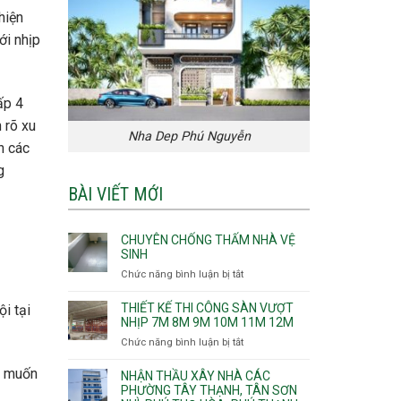
hiện
ới nhịp
ấp 4
 rõ xu
Nha Dep Phú Nguyễn
h các
g
BÀI VIẾT MỚI
CHUYÊN CHỐNG THẤM NHÀ VỆ
SINH
Chức năng bình luận bị tắt
ở
Chuyên
chống
THIẾT KẾ THI CÔNG SÀN VƯỢT
i tại
thấm
NHỊP 7M 8M 9M 10M 11M 12M
nhà
Chức năng bình luận bị tắt
ở
vệ
Thiết
sinh
ng muốn
kế
NHẬN THẦU XÂY NHÀ CÁC
thi
PHƯỜNG TÂY THẠNH, TÂN SƠN