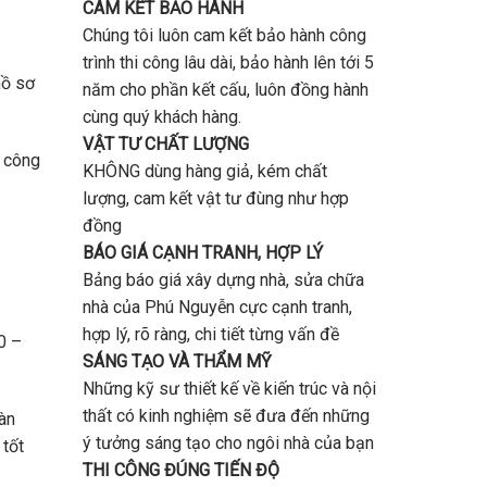
CAM KẾT BẢO HÀNH
Chúng tôi luôn cam kết bảo hành công
trình thi công lâu dài, bảo hành lên tới 5
hồ sơ
năm cho phần kết cấu, luôn đồng hành
cùng quý khách hàng.
VẬT TƯ CHẤT LƯỢNG
i công
KHÔNG dùng hàng giả, kém chất
lượng, cam kết vật tư đùng như hợp
đồng
BÁO GIÁ CẠNH TRANH, HỢP LÝ
Bảng báo giá xây dựng nhà, sửa chữa
nhà của Phú Nguyễn cực cạnh tranh,
hợp lý, rõ ràng, chi tiết từng vấn đề
0 –
SÁNG TẠO VÀ THẨM MỸ
Những kỹ sư thiết kế về kiến trúc và nội
thất có kinh nghiệm sẽ đưa đến những
oàn
ý tưởng sáng tạo cho ngôi nhà của bạn
 tốt
THI CÔNG ĐÚNG TIẾN ĐỘ