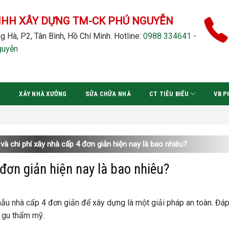
NHH XÂY DỰNG TM-CK PHÚ NGUYỄN
g Hà, P2, Tân Bình, Hồ Chí Minh.
Hotline:
0988 334641
-
guyễn
XÂY NHÀ XƯỞNG
SỬA CHỮA NHÀ
CT TIÊU BIỂU
VB P
và chi phí xây nhà cấp 4 đơn giản hiện nay là bao nhiêu?
 đơn giản hiện nay là bao nhiêu?
 mẫu nhà cấp 4 đơn giản để xây dựng là một giải pháp an toàn. Đá
ư gu thẩm mỹ.