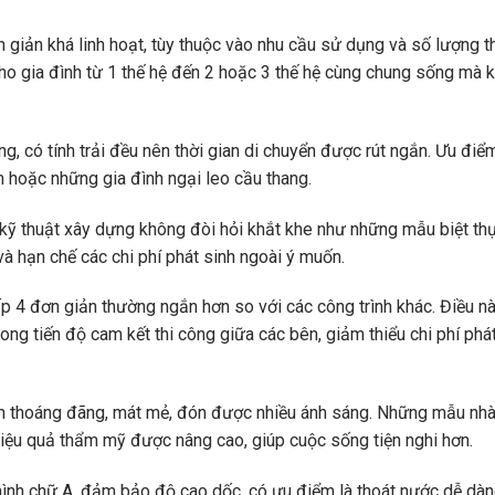
 giản khá linh hoạt, tùy thuộc vào nhu cầu sử dụng và số lượng t
h cho gia đình từ 1 thế hệ đến 2 hoặc 3 thế hệ cùng chung sống mà 
g, có tính trải đều nên thời gian di chuyển được rút ngắn. Ưu điể
m hoặc những gia đình ngại leo cầu thang.
 kỹ thuật xây dựng không đòi hỏi khắt khe như những mẫu biệt th
à hạn chế các chi phí phát sinh ngoài ý muốn.
p 4 đơn giản thường ngắn hơn so với các công trình khác. Điều nà
ng tiến độ cam kết thi công giữa các bên, giảm thiểu chi phí phá
n thoáng đãng, mát mẻ, đón được nhiều ánh sáng. Những mẫu nh
iệu quả thẩm mỹ được nâng cao, giúp cuộc sống tiện nghi hơn.
hình chữ A, đảm bảo độ cao dốc, có ưu điểm là thoát nước dễ dà