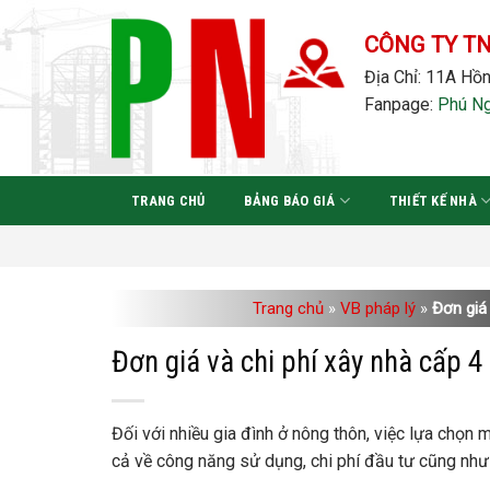
Bỏ
qua
CÔNG TY T
nội
Địa Chỉ: 11A Hồn
dung
Fanpage:
Phú N
TRANG CHỦ
BẢNG BÁO GIÁ
THIẾT KẾ NHÀ
Trang chủ
»
VB pháp lý
»
Đơn giá 
Đơn giá và chi phí xây nhà cấp 4
Đối với nhiều gia đình ở nông thôn, việc lựa chọn
cả về công năng sử dụng, chi phí đầu tư cũng nh