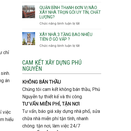
Lưu
giá
Tây,An
ý
QUẬN BÌNH THẠNH ĐƠN VỊ NÀO
rẻ
Hội
quan
XÂY NHÀ TRỌN GÓI UY TÍN, CHẤT
Quận
Đông
LƯỢNG?
trọng
Thủ
khi
Chức năng bình luận bị tắt
ở
Đức
thi
Quận
công
Bình
XÂY NHÀ 3 TẦNG BAO NHIÊU
thép
Thạnh
TIỀN Ở GÒ VẤP ?
móng
đơn
Chức năng bình luận bị tắt
ở
cọc
vị
Xây
ư chỉ
nào
nhà
xây
3
CAM KẾT XÂY DỰNG PHÚ
nhà
tầng
NGUYỄN
trọn
bao
 sinh.
gói
nhiêu
uy
ng án
tiền
KHÔNG BÁN THẦU
tín,
ở
chất
Chúng tôi cam kết không bán thầu, Phú
Gò
lượng?
Vấp
Nguyễn tự thiết kế và thi công.
?
TƯ VẤN MIỄN PHÍ, TẬN NƠI
Tư vấn, báo giá xây dựng nhà phổ, sửa
ỉ việc
chữa nhà miễn phí tận tình, nhanh
ìm hiểu
chóng. tận nơi, làm việc 24/7