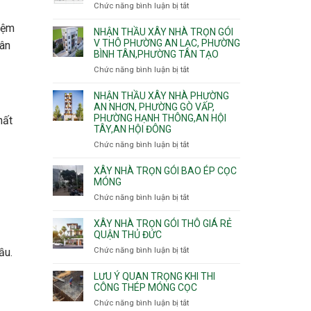
nhà
Chức năng bình luận bị tắt
ở
Sơn,Tân
Phú
trọn
Bảng
Hòa,
Đông.
gói
kiệm
vật
NHẬN THẦU XÂY NHÀ TRỌN GÓI
Tân
Phường
tư
V THÔ PHƯỜNG AN LẠC, PHƯỜNG
Sơn
hân
Tân
BÌNH TÂN,PHƯỜNG TÂN TẠO
xây
Nhất
Phú,
nhà
Chức năng bình luận bị tắt
ở
Phường
trọn
Nhận
Tân
gói
thầu
NHẬN THẦU XÂY NHÀ PHƯỜNG
Sơn
HCM
xây
AN NHƠN, PHƯỜNG GÒ VẤP,
Nhì,
PHƯỜNG HẠNH THÔNG,AN HỘI
nhà
Phú
hất
TÂY,AN HỘI ĐÔNG
trọn
Thạnh,
gói
Phú
Chức năng bình luận bị tắt
ở
v
Thọ
Nhận
thô
Hòa
thầu
XÂY NHÀ TRỌN GÓI BAO ÉP CỌC
Phường
xây
MÓNG
An
nhà
Chức năng bình luận bị tắt
ở
Lạc,
Phường
Xây
Phường
An
nhà
XÂY NHÀ TRỌN GÓI THÔ GIÁ RẺ
Bình
Nhơn,
trọn
QUẬN THỦ ĐỨC
Tân,Phường
Phường
gói
Tân
Chức năng bình luận bị tắt
ở
ầu.
Gò
bao
Tạo
Xây
Vấp,
ép
nhà
Phường
LƯU Ý QUAN TRỌNG KHI THI
cọc
trọn
CÔNG THÉP MÓNG CỌC
Hạnh
móng
gói
Thông,An
Chức năng bình luận bị tắt
ở
thô
Hội