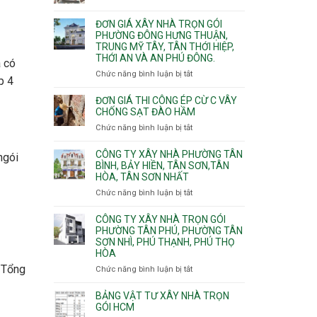
Xuân,
Đơn
Thạnh
gói
Long
giá
Mỹ
ĐƠN GIÁ XÂY NHÀ TRỌN GÓI
Quận
Bình,
xây
Tây,Bình
PHƯỜNG ĐÔNG HƯNG THUẬN,
10,
Tăng
nhà
Lợi
TRUNG MỸ TÂY, TÂN THỚI HIỆP,
Phường
Nhơn
trọ
Trung
THỚI AN VÀ AN PHÚ ĐÔNG.
Bình
à có
Phú,
trọn
Hưng,Diên
Chức năng bình luận bị tắt
Phước
ở
gói
p 4
Hồng,
Long,
Đơn
Vườn
Long
giá
ĐƠN GIÁ THI CÔNG ÉP CỪ C VÂY
Lài
Phước,
xây
CHỐNG SẠT ĐÀO HẦM
Long
nhà
Chức năng bình luận bị tắt
ở
Trường,
trọn
Đơn
An
gói
giá
CÔNG TY XÂY NHÀ PHƯỜNG TÂN
ngói
Khánh,
Phường
thi
BÌNH, BẢY HIỀN, TÂN SƠN,TÂN
Bình
Đông
HÒA, TÂN SƠN NHẤT
công
Trưng
Hưng
ép
Chức năng bình luận bị tắt
ở
và
Thuận,
cừ
Công
Cát
Trung
C
ty
CÔNG TY XÂY NHÀ TRỌN GÓI
Lái
Mỹ
vây
xây
PHƯỜNG TÂN PHÚ, PHƯỜNG TÂN
Tây,
chống
SƠN NHÌ, PHÚ THẠNH, PHÚ THỌ
nhà
Tân
sạt
HÒA
Phường
Thới
đào
Tân
Hiệp,
. Tổng
Chức năng bình luận bị tắt
ở
hầm
Bình,
Thới
Công
Bảy
An
ty
BẢNG VẬT TƯ XÂY NHÀ TRỌN
Hiền,
và
xây
GÓI HCM
Tân
An