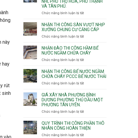
NHÌ, PHÚ THỌ HÒA, PHÚ THẠNH
công
VÀ TÂN PHÚ.
sàn
vượt
hành
Chức năng bình luận bị tắt
ở
nhịp
Nhận
không
7m
thầu
NHẬN THI CÔNG SÀN VƯỢT NHỊP
8m
xây
XƯỞNG CHUNG CƯ CĂNG CÁP
9m
nhà
Chức năng bình luận bị tắt
ở
10m
các
m này
Nhận
11m
phường
thi
NHẬN ĐÀO THI CÔNG HẦM BỂ
12m
Tây
công
NƯỚC NGẦM CHỮA CHÁY
Thạnh,
sàn
Chức năng bình luận bị tắt
ở
Tân
vượt
ự hay
Nhận
Sơn
nhịp
đào
Nhì,
NHẬN THI CÔNG BỂ NƯỚC NGẦM
xưởng
thi
CHỮA CHÁY PCCC BỂ NƯỚC THẢI
Phú
chung
công
Thọ
Chức năng bình luận bị tắt
ở
cư
y rút
hầm
Hòa,
Nhận
căng
bể
Phú
t sinh
thi
cáp
GIÁ XÂY NHÀ PHƯỜNG BÌNH
nước
Thạnh
công
DƯƠNG PHƯỜNG THỦ DẦU MỘT
Ngầm
và
PHƯỜNG TÂN UYÊN.
bể
chữa
Tân
nước
Chức năng bình luận bị tắt
ở
cháy
Phú.
à
ngầm
Giá
chữa
xây
QUY TRÌNH THI CÔNG PHẦN THÔ
cháy
nhà
NHÂN CÔNG HOÀN THIỆN
pccc
Phường
Chức năng bình luận bị tắt
ở
bể
ng vào
Bình