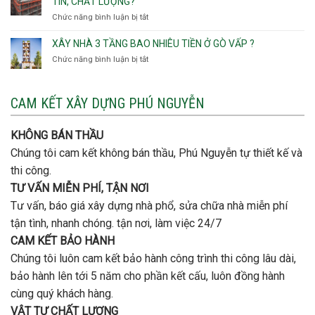
TÍN, CHẤT LƯỢNG?
Tây,An
trọng
Quận
Chức năng bình luận bị tắt
ở
Hội
khi
Thủ
Quận
Đông
thi
Đức
Bình
XÂY NHÀ 3 TẦNG BAO NHIÊU TIỀN Ở GÒ VẤP ?
công
Thạnh
thép
Chức năng bình luận bị tắt
ở
đơn
móng
Xây
vị
cọc
nhà
nào
3
CAM KẾT XÂY DỰNG PHÚ NGUYỄN
xây
tầng
nhà
bao
trọn
nhiêu
KHÔNG BÁN THẦU
gói
tiền
uy
Chúng tôi cam kết không bán thầu, Phú Nguyễn tự thiết kế và
ở
tín,
Gò
thi công.
chất
Vấp
lượng?
TƯ VẤN MIỄN PHÍ, TẬN NƠI
?
Tư vấn, báo giá xây dựng nhà phổ, sửa chữa nhà miễn phí
tận tình, nhanh chóng. tận nơi, làm việc 24/7
CAM KẾT BẢO HÀNH
Chúng tôi luôn cam kết bảo hành công trình thi công lâu dài,
bảo hành lên tới 5 năm cho phần kết cấu, luôn đồng hành
cùng quý khách hàng.
VẬT TƯ CHẤT LƯỢNG