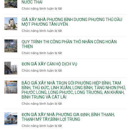
NƯỚC THẢI
xưởng
Phú
công
chung
Chức năng bình luận bị tắt
ở
Thọ
hầm
cư
Nhận
Hòa,
bể
căng
thi
GIÁ XÂY NHÀ PHƯỜNG BÌNH DƯƠNG PHƯỜNG THỦ DẦU
Phú
nước
cáp
công
MỘT PHƯỜNG TÂN UYÊN.
Thạnh
Ngầm
bể
và
chữa
Chức năng bình luận bị tắt
ở
nước
Tân
cháy
Giá
ngầm
Phú.
xây
QUY TRÌNH THI CÔNG PHẦN THÔ NHÂN CÔNG HOÀN
chữa
nhà
THIỆN
cháy
Phường
Chức năng bình luận bị tắt
ở
pccc
Bình
Quy
bể
Dương
trình
nước
ĐƠN GIÁ XÂY CĂN HỘ DỊCH VỤ
Phường
thi
thải
Chức năng bình luận bị tắt
Thủ
ở
công
Dầu
Đơn
phần
Một
giá
BÁO GIÁ XÂY NHÀ TRỌN GÓI PHƯỜNG HIỆP BÌNH, TAM
thô
Phường
xây
BÌNH, THỦ ĐỨC, LINH XUÂN, LONG BÌNH, TĂNG NHƠN PHÚ,
nhân
Tân
căn
PHƯỚC LONG, LONG PHƯỚC, LONG TRƯỜNG, AN KHÁNH,
công
Uyên.
hộ
BÌNH TRƯNG VÀ CÁT LÁI
hoàn
dịch
thiện
Chức năng bình luận bị tắt
ở
vụ
Báo
giá
ĐƠN GIÁ XÂY NHÀ PHƯỜNG GIA ĐỊNH, BÌNH THẠNH,
xây
THẠNH MỸ TÂY,BÌNH LỢI TRUNG
nhà
Chức năng bình luận bị tắt
ở
trọn
Đơn