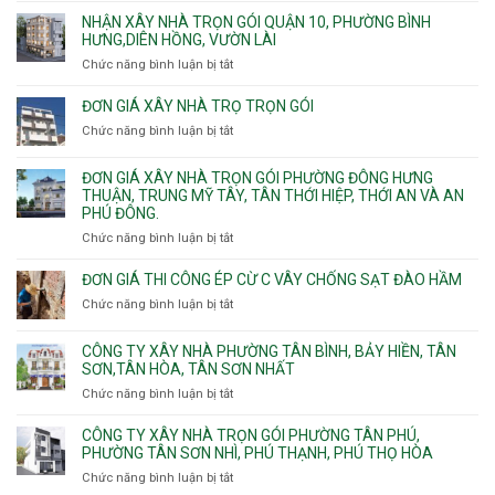
gói
giá
NHẬN XÂY NHÀ TRỌN GÓI QUẬN 10, PHƯỜNG BÌNH
Phường
xây
HƯNG,DIÊN HỒNG, VƯỜN LÀI
Hiệp
nhà
Chức năng bình luận bị tắt
ở
Bình,
phường
Nhận
Tam
Gia
xây
Bình,
ĐƠN GIÁ XÂY NHÀ TRỌ TRỌN GÓI
Định,
nhà
Thủ
Chức năng bình luận bị tắt
Bình
ở
trọn
Đức,
Thạnh,
Đơn
gói
Linh
Thạnh
giá
ĐƠN GIÁ XÂY NHÀ TRỌN GÓI PHƯỜNG ĐÔNG HƯNG
Quận
Xuân,
Mỹ
xây
THUẬN, TRUNG MỸ TÂY, TÂN THỚI HIỆP, THỚI AN VÀ AN
10,
Long
Tây,Bình
nhà
PHÚ ĐÔNG.
Phường
Bình,
Lợi
trọ
Bình
Tăng
Chức năng bình luận bị tắt
ở
Trung
trọn
Hưng,Diên
Nhơn
Đơn
gói
Hồng,
Phú,
giá
ĐƠN GIÁ THI CÔNG ÉP CỪ C VÂY CHỐNG SẠT ĐÀO HẦM
Vườn
Phước
xây
Chức năng bình luận bị tắt
ở
Lài
Long,
nhà
Đơn
Long
trọn
giá
Phước,
CÔNG TY XÂY NHÀ PHƯỜNG TÂN BÌNH, BẢY HIỀN, TÂN
gói
thi
Long
SƠN,TÂN HÒA, TÂN SƠN NHẤT
Phường
công
Trường,
Đông
Chức năng bình luận bị tắt
ở
ép
An
Hưng
Công
cừ
Khánh,
Thuận,
ty
CÔNG TY XÂY NHÀ TRỌN GÓI PHƯỜNG TÂN PHÚ,
C
Bình
Trung
xây
PHƯỜNG TÂN SƠN NHÌ, PHÚ THẠNH, PHÚ THỌ HÒA
vây
Trưng
Mỹ
nhà
chống
Chức năng bình luận bị tắt
ở
và
Tây,
Phường
sạt