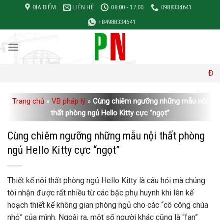
Bỏ
ĐỊA ĐIỂM
LIÊN HỆ
08:00 - 17:00
0988334641
qua
+84988334641
nội
dung
Đơn giá xây 
Trang chủ
»
VB pháp lý
»
Cùng chiêm ngưỡng những mẫu nội
thất phòng ngủ Hello Kitty cực “ngọt”
Cùng chiêm ngưỡng những mẫu nội thất phòng
ngủ Hello Kitty cực “ngọt”
Thiết kế nội thất phòng ngủ Hello Kitty là câu hỏi mà chúng
tôi nhận được rất nhiều từ các bậc phụ huynh khi lên kế
hoạch thiết kế không gian phòng ngủ cho các “cô công chúa
nhỏ” của mình. Ngoài ra, một số người khác cũng là “fan”