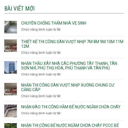
BÀI VIẾT MỚI
CHUYÊN CHỐNG THẤM NHÀ VỆ SINH
Chức năng bình luận bị tắt
ở
Chuyên
chống
THIẾT KẾ THI CÔNG SÀN VƯỢT NHỊP 7M 8M 9M 10M 11M
thấm
12M
nhà
Chức năng bình luận bị tắt
ở
vệ
Thiết
sinh
kế
NHẬN THẦU XÂY NHÀ CÁC PHƯỜNG TÂY THẠNH, TÂN
thi
SƠN NHÌ, PHÚ THỌ HÒA, PHÚ THẠNH VÀ TÂN PHÚ.
công
Chức năng bình luận bị tắt
ở
sàn
Nhận
vượt
thầu
NHẬN THI CÔNG SÀN VƯỢT NHỊP XƯỞNG CHUNG CƯ
nhịp
xây
CĂNG CÁP
7m
nhà
Chức năng bình luận bị tắt
ở
8m
các
Nhận
9m
phường
thi
10m
NHẬN ĐÀO THI CÔNG HẦM BỂ NƯỚC NGẦM CHỮA CHÁY
Tây
công
11m
Chức năng bình luận bị tắt
Thạnh,
ở
sàn
12m
Tân
Nhận
vượt
Sơn
đào
NHẬN THI CÔNG BỂ NƯỚC NGẦM CHỮA CHÁY PCCC BỂ
nhịp
Nhì,
thi