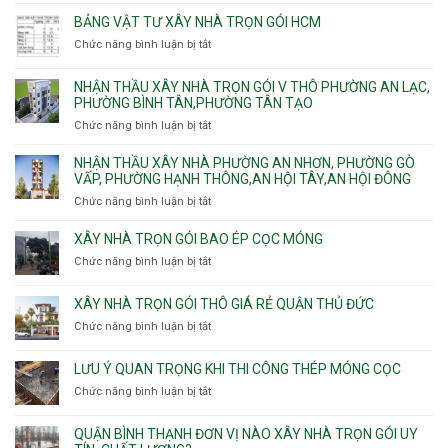
Công
Cát
Tân
Tân
đào
ty
Lái
BẢNG VẬT TƯ XÂY NHÀ TRỌN GÓI HCM
Thới
Bình,
hầm
xây
Hiệp,
Chức năng bình luận bị tắt
Bảy
ở
nhà
Thới
Hiền,
Bảng
trọn
An
Tân
vật
NHẬN THẦU XÂY NHÀ TRỌN GÓI V THÔ PHƯỜNG AN LẠC,
gói
và
Sơn,Tân
tư
PHƯỜNG BÌNH TÂN,PHƯỜNG TÂN TẠO
Phường
An
Hòa,
xây
Tân
Phú
Chức năng bình luận bị tắt
ở
Tân
nhà
Phú,
Đông.
Nhận
Sơn
trọn
Phường
thầu
NHẬN THẦU XÂY NHÀ PHƯỜNG AN NHƠN, PHƯỜNG GÒ
Nhất
gói
Tân
xây
VẤP, PHƯỜNG HẠNH THÔNG,AN HỘI TÂY,AN HỘI ĐÔNG
HCM
Sơn
nhà
Chức năng bình luận bị tắt
ở
Nhì,
trọn
Nhận
Phú
gói
thầu
XÂY NHÀ TRỌN GÓI BAO ÉP CỌC MÓNG
Thạnh,
v
xây
Phú
Chức năng bình luận bị tắt
thô
ở
nhà
Thọ
Phường
Xây
Phường
Hòa
An
nhà
XÂY NHÀ TRỌN GÓI THÔ GIÁ RẺ QUẬN THỦ ĐỨC
An
Lạc,
trọn
Nhơn,
Chức năng bình luận bị tắt
ở
Phường
gói
Phường
Xây
Bình
bao
Gò
nhà
Tân,Phường
ép
LƯU Ý QUAN TRỌNG KHI THI CÔNG THÉP MÓNG CỌC
Vấp,
trọn
Tân
cọc
Phường
Chức năng bình luận bị tắt
ở
gói
Tạo
móng
Hạnh
Lưu
thô
Thông,An
ý
giá
QUẬN BÌNH THẠNH ĐƠN VỊ NÀO XÂY NHÀ TRỌN GÓI UY
Hội
quan
rẻ