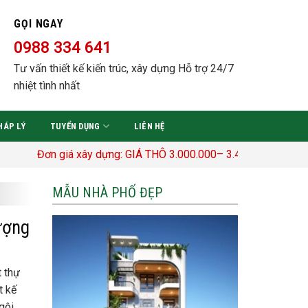
GỌI NGAY
0988 334 641
Tư vấn thiết kế kiến trúc, xây dựng Hỗ trợ 24/7
nhiệt tình nhất
HÁP LÝ
TUYỂN DỤNG
LIÊN HỆ
ơn giá xây dựng: GIÁ THÔ 3.000.000– 3.400.000 Đ/M2 TRỌN GÓI
MẪU NHÀ PHỐ ĐẸP
ượng
t thự
t kế
gôi