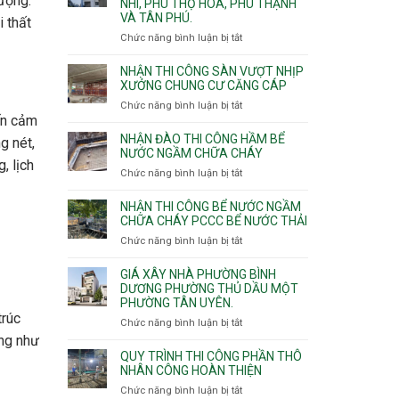
tượng.
NHÌ, PHÚ THỌ HÒA, PHÚ THẠNH
công
VÀ TÂN PHÚ.
sàn
i thất
vượt
Chức năng bình luận bị tắt
ở
nhịp
Nhận
7m
thầu
NHẬN THI CÔNG SÀN VƯỢT NHỊP
8m
xây
XƯỞNG CHUNG CƯ CĂNG CÁP
9m
nhà
Chức năng bình luận bị tắt
ở
10m
các
ến cảm
Nhận
11m
phường
thi
NHẬN ĐÀO THI CÔNG HẦM BỂ
12m
g nét,
Tây
công
NƯỚC NGẦM CHỮA CHÁY
Thạnh,
, lịch
sàn
Chức năng bình luận bị tắt
ở
Tân
vượt
Nhận
Sơn
nhịp
đào
Nhì,
NHẬN THI CÔNG BỂ NƯỚC NGẦM
xưởng
thi
CHỮA CHÁY PCCC BỂ NƯỚC THẢI
Phú
chung
công
Thọ
Chức năng bình luận bị tắt
ở
cư
hầm
Hòa,
Nhận
căng
bể
Phú
thi
cáp
GIÁ XÂY NHÀ PHƯỜNG BÌNH
nước
Thạnh
công
DƯƠNG PHƯỜNG THỦ DẦU MỘT
Ngầm
và
PHƯỜNG TÂN UYÊN.
bể
chữa
Tân
trúc
nước
Chức năng bình luận bị tắt
ở
cháy
Phú.
ngầm
Giá
ũng như
chữa
xây
QUY TRÌNH THI CÔNG PHẦN THÔ
cháy
nhà
NHÂN CÔNG HOÀN THIỆN
pccc
Phường
Chức năng bình luận bị tắt
ở
bể
Bình