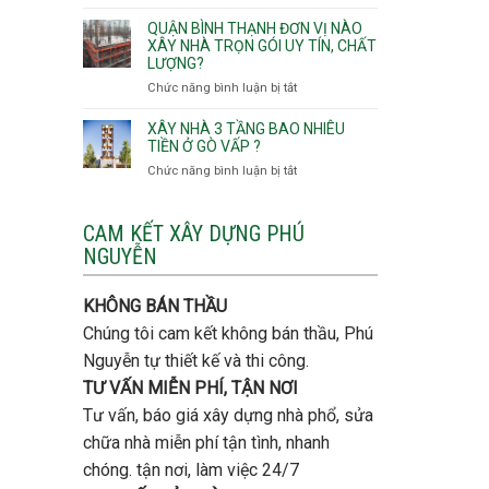
Lưu
giá
Tây,An
ý
QUẬN BÌNH THẠNH ĐƠN VỊ NÀO
rẻ
Hội
quan
XÂY NHÀ TRỌN GÓI UY TÍN, CHẤT
Quận
Đông
LƯỢNG?
trọng
Thủ
khi
Chức năng bình luận bị tắt
ở
Đức
thi
Quận
công
Bình
XÂY NHÀ 3 TẦNG BAO NHIÊU
thép
Thạnh
TIỀN Ở GÒ VẤP ?
móng
đơn
Chức năng bình luận bị tắt
ở
cọc
vị
Xây
nào
nhà
xây
3
CAM KẾT XÂY DỰNG PHÚ
nhà
tầng
NGUYỄN
trọn
bao
gói
nhiêu
uy
tiền
KHÔNG BÁN THẦU
tín,
ở
chất
Chúng tôi cam kết không bán thầu, Phú
Gò
lượng?
Vấp
Nguyễn tự thiết kế và thi công.
?
TƯ VẤN MIỄN PHÍ, TẬN NƠI
Tư vấn, báo giá xây dựng nhà phổ, sửa
chữa nhà miễn phí tận tình, nhanh
chóng. tận nơi, làm việc 24/7