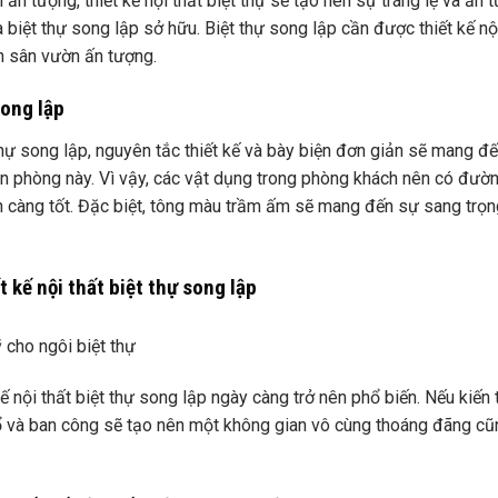
 ấn tượng, thiết kế nội thất biệt thự sẽ tạo nên sự tráng lệ và ấn 
 biệt thự song lập sở hữu. Biệt thự song lập cần được thiết kế nộ
h sân vườn ấn tượng.
song lập
thự song lập, nguyên tắc thiết kế và bày biện đơn giản sẽ mang đ
ăn phòng này. Vì vậy, các vật dụng trong phòng khách nên có đườn
 càng tốt. Đặc biệt, tông màu trầm ấm sẽ mang đến sự sang trọng
t kế nội thất biệt thự song lập
cho ngôi biệt thự
 nội thất biệt thự song lập ngày càng trở nên phổ biến. Nếu kiến ​​
sổ và ban công sẽ tạo nên một không gian vô cùng thoáng đãng c