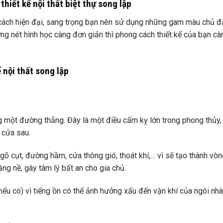
hiết kế nội thất biệt thự song lập
ng cách hiện đại, sang trọng bạn nên sử dụng những gam màu chủ 
ng nét hình học càng đơn giản thì phong cách thiết kế của bạn cà
 nội thất song lập
 một đường thẳng. Đây là một điều cấm kỵ lớn trong phong thủy,
 cửa sau.
gõ cụt, đường hầm, cửa thông gió, thoát khí,… vì sẽ tạo thành vò
ặng nề, gây tâm lý bất an cho gia chủ.
ếu có) vì tiếng ồn có thể ảnh hưởng xấu đến vận khí của ngôi nhà