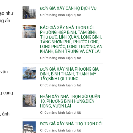
Quy
nước
Dương
trình
ĐƠN GIÁ XÂY CĂN HỘ DỊCH VỤ
thải
Phường
thi
đạo như
Chức năng bình luận bị tắt
Thủ
ở
công
ng ấn
Dầu
Đơn
phần
Một
giá
BÁO GIÁ XÂY NHÀ TRỌN GÓI
thô
Phường
xây
PHƯỜNG HIỆP BÌNH, TAM BÌNH,
nhân
Tân
căn
THỦ ĐỨC, LINH XUÂN, LONG BÌNH,
công
Uyên.
hộ
TĂNG NHƠN PHÚ, PHƯỚC LONG,
hoàn
dịch
LONG PHƯỚC, LONG TRƯỜNG, AN
thiện
vụ
KHÁNH, BÌNH TRƯNG VÀ CÁT LÁI
Chức năng bình luận bị tắt
ở
Báo
giá
ĐƠN GIÁ XÂY NHÀ PHƯỜNG GIA
 vận
xây
ĐỊNH, BÌNH THẠNH, THẠNH MỸ
TÂY,BÌNH LỢI TRUNG
nhà
trọn
Chức năng bình luận bị tắt
ở
gói
Đơn
ng cung
Phường
giá
NHẬN XÂY NHÀ TRỌN GÓI QUẬN
Hiệp
xây
10, PHƯỜNG BÌNH HƯNG,DIÊN
Bình,
HỒNG, VƯỜN LÀI
nhà
Tam
phường
Chức năng bình luận bị tắt
ở
, ảnh
Bình,
Gia
Nhận
Thủ
Định,
xây
ĐƠN GIÁ XÂY NHÀ TRỌ TRỌN GÓI
Đức,
Bình
nhà
Linh
Chức năng bình luận bị tắt
ở
Thạnh,
trọn