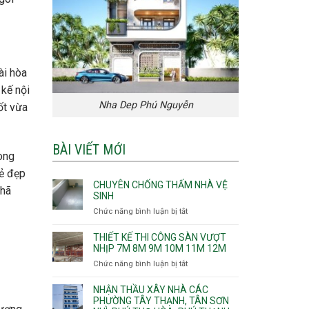
ài hòa
 kế nội
Nha Dep Phú Nguyễn
ốt vừa
BÀI VIẾT MỚI
hong
vẻ đẹp
CHUYÊN CHỐNG THẤM NHÀ VỆ
nhã
SINH
Chức năng bình luận bị tắt
ở
Chuyên
chống
THIẾT KẾ THI CÔNG SÀN VƯỢT
thấm
NHỊP 7M 8M 9M 10M 11M 12M
nhà
Chức năng bình luận bị tắt
ở
vệ
Thiết
sinh
kế
NHẬN THẦU XÂY NHÀ CÁC
thi
PHƯỜNG TÂY THẠNH, TÂN SƠN