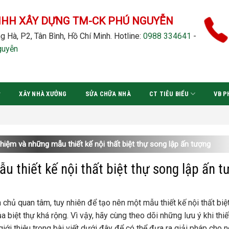
NHH XÂY DỰNG TM-CK PHÚ NGUYỄN
g Hà, P2, Tân Bình, Hồ Chí Minh.
Hotline:
0988 334641
-
guyễn
XÂY NHÀ XƯỞNG
SỬA CHỮA NHÀ
CT TIÊU BIỂU
VB P
Đ
ghiệm và những mẫu thiết kế nội thất biệt thự song lập ấn tượng
u thiết kế nội thất biệt thự song lập ấn t
chủ quan tâm, tuy nhiên để tạo nên một mẫu thiết kế nội thất biệ
biệt thự khá rộng. Vì vậy, hãy cùng theo dõi những lưu ý khi thiế
iới thiệu trong bài viết dưới đây để có thể đưa ra giải pháp cho n