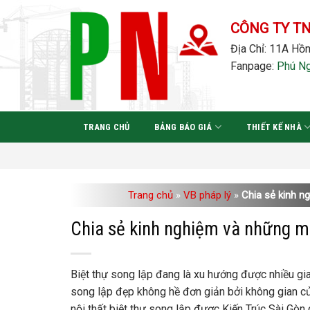
Bỏ
qua
CÔNG TY T
nội
Địa Chỉ: 11A Hồn
dung
Fanpage:
Phú N
TRANG CHỦ
BẢNG BÁO GIÁ
THIẾT KẾ NHÀ
Trang chủ
»
VB pháp lý
»
Chia sẻ kinh n
Chia sẻ kinh nghiệm và những mẫ
Biệt thự song lập đang là xu hướng được nhiều gia 
song lập đẹp không hề đơn giản bởi không gian của 
nội thất biệt thự song lập được Kiến Trúc Sài Gòn g