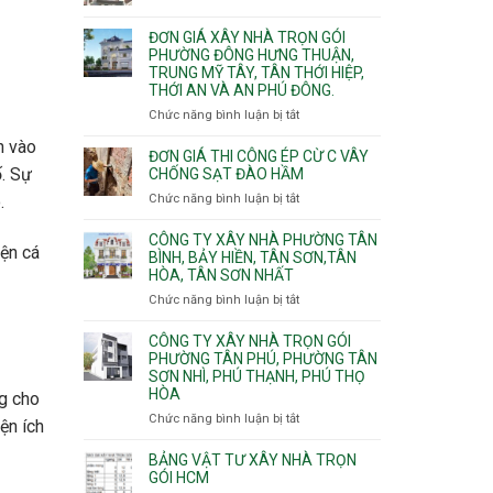
Xuân,
Đơn
Thạnh
gói
Long
giá
Mỹ
ĐƠN GIÁ XÂY NHÀ TRỌN GÓI
Quận
Bình,
xây
Tây,Bình
PHƯỜNG ĐÔNG HƯNG THUẬN,
10,
Tăng
nhà
Lợi
TRUNG MỸ TÂY, TÂN THỚI HIỆP,
Phường
Nhơn
trọ
Trung
THỚI AN VÀ AN PHÚ ĐÔNG.
Bình
Phú,
trọn
Hưng,Diên
Chức năng bình luận bị tắt
Phước
ở
gói
Hồng,
Long,
Đơn
n vào
Vườn
Long
giá
ĐƠN GIÁ THI CÔNG ÉP CỪ C VÂY
Lài
Phước,
xây
ố. Sự
CHỐNG SẠT ĐÀO HẦM
Long
nhà
Chức năng bình luận bị tắt
ở
.
Trường,
trọn
Đơn
An
gói
giá
CÔNG TY XÂY NHÀ PHƯỜNG TÂN
Khánh,
Phường
iện cá
thi
BÌNH, BẢY HIỀN, TÂN SƠN,TÂN
Bình
Đông
HÒA, TÂN SƠN NHẤT
công
Trưng
Hưng
ép
Chức năng bình luận bị tắt
ở
và
Thuận,
cừ
Công
Cát
Trung
C
ty
CÔNG TY XÂY NHÀ TRỌN GÓI
Lái
Mỹ
vây
xây
PHƯỜNG TÂN PHÚ, PHƯỜNG TÂN
Tây,
chống
SƠN NHÌ, PHÚ THẠNH, PHÚ THỌ
nhà
Tân
sạt
HÒA
Phường
Thới
ng cho
đào
Tân
Hiệp,
Chức năng bình luận bị tắt
ở
hầm
ện ích
Bình,
Thới
Công
Bảy
An
ty
BẢNG VẬT TƯ XÂY NHÀ TRỌN
Hiền,
và
xây
GÓI HCM
Tân
An