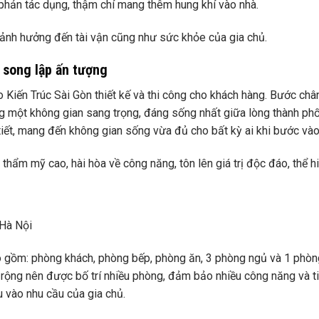
phản tác dụng, thậm chí mang thêm hung khí vào nhà.
 ảnh hưởng đến tài vận cũng như sức khỏe của gia chủ.
ự song lập ấn tượng
o Kiến Trúc Sài Gòn thiết kế và thi công cho khách hàng. Bước châ
ng một không gian sang trọng, đáng sống nhất giữa lòng thành ph
 tiết, mang đến không gian sống vừa đủ cho bất kỳ ai khi bước vào
hẩm mỹ cao, hài hòa về công năng, tôn lên giá trị độc đáo, thể h
 Hà Nội
bao gồm: phòng khách, phòng bếp, phòng ăn, 3 phòng ngủ và 1 phò
á rộng nên được bố trí nhiều phòng, đảm bảo nhiều công năng và ti
u vào nhu cầu của gia chủ.