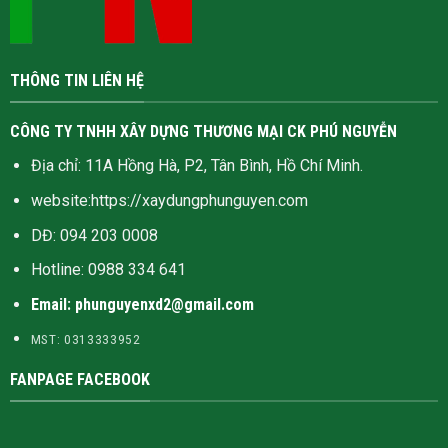
THÔNG TIN LIÊN HỆ
CÔNG TY TNHH XÂY DỰNG THƯƠNG MẠI CK PHÚ NGUYỄN
Địa chỉ: 11A Hồng Hà, P2, Tân Bình, Hồ Chí Minh.
website:
https://xaydungphunguyen.com
DĐ: 094 203 0008
Hotline:
0988 334 641
Email: phunguyenxd2@gmail.com
MST: 0313333952
FANPAGE FACEBOOK