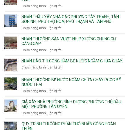
nhà
Chức năng bình luận bị tắt
ở
vệ
Thiết
sinh
kế
NHẬN THẦU XÂY NHÀ CÁC PHƯỜNG TÂY THẠNH, TÂN
thi
SƠN NHÌ, PHÚ THỌ HÒA, PHÚ THẠNH VÀ TÂN PHÚ.
công
Chức năng bình luận bị tắt
ở
sàn
Nhận
vượt
thầu
NHẬN THI CÔNG SÀN VƯỢT NHỊP XƯỞNG CHUNG CƯ
nhịp
xây
CĂNG CÁP
7m
nhà
Chức năng bình luận bị tắt
ở
8m
các
Nhận
9m
phường
thi
10m
NHẬN ĐÀO THI CÔNG HẦM BỂ NƯỚC NGẦM CHỮA CHÁY
Tây
công
11m
Chức năng bình luận bị tắt
Thạnh,
ở
sàn
12m
Tân
Nhận
vượt
Sơn
đào
NHẬN THI CÔNG BỂ NƯỚC NGẦM CHỮA CHÁY PCCC BỂ
nhịp
Nhì,
thi
NƯỚC THẢI
xưởng
Phú
công
chung
Chức năng bình luận bị tắt
ở
Thọ
hầm
cư
Nhận
Hòa,
bể
căng
thi
GIÁ XÂY NHÀ PHƯỜNG BÌNH DƯƠNG PHƯỜNG THỦ DẦU
Phú
nước
cáp
công
MỘT PHƯỜNG TÂN UYÊN.
Thạnh
Ngầm
bể
và
chữa
Chức năng bình luận bị tắt
ở
nước
Tân
cháy
Giá
ngầm
Phú.
xây
QUY TRÌNH THI CÔNG PHẦN THÔ NHÂN CÔNG HOÀN
chữa
nhà
THIỆN