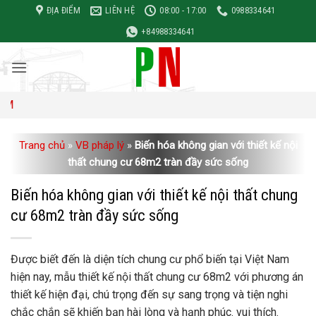
Bỏ
ĐỊA ĐIỂM
LIÊN HỆ
08:00 - 17:00
0988334641
qua
+84988334641
nội
dung
Đơn giá x
Trang chủ
»
VB pháp lý
»
Biến hóa không gian với thiết kế nội
thất chung cư 68m2 tràn đầy sức sống
Biến hóa không gian với thiết kế nội thất chung
cư 68m2 tràn đầy sức sống
Được biết đến là diện tích chung cư phổ biến tại Việt Nam
hiện nay, mẫu thiết kế nội thất chung cư 68m2 với phương án
thiết kế hiện đại, chú trọng đến sự sang trọng và tiện nghi
chắc chắn sẽ khiến bạn hài lòng và hạnh phúc. vui thích.