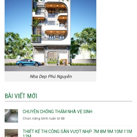
Nha Dep Phú Nguyễn
BÀI VIẾT MỚI
CHUYÊN CHỐNG THẤM NHÀ VỆ SINH
Chức năng bình luận bị tắt
ở
Chuyên
chống
THIẾT KẾ THI CÔNG SÀN VƯỢT NHỊP 7M 8M 9M 10M 11M
thấm
12M