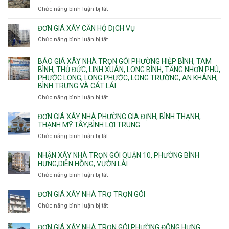
cháy
Phường
Chức năng bình luận bị tắt
ở
pccc
Bình
Quy
bể
Dương
trình
nước
ĐƠN GIÁ XÂY CĂN HỘ DỊCH VỤ
Phường
thi
thải
Chức năng bình luận bị tắt
Thủ
ở
công
Dầu
Đơn
phần
Một
giá
BÁO GIÁ XÂY NHÀ TRỌN GÓI PHƯỜNG HIỆP BÌNH, TAM
thô
Phường
xây
BÌNH, THỦ ĐỨC, LINH XUÂN, LONG BÌNH, TĂNG NHƠN PHÚ,
nhân
Tân
căn
PHƯỚC LONG, LONG PHƯỚC, LONG TRƯỜNG, AN KHÁNH,
công
Uyên.
hộ
BÌNH TRƯNG VÀ CÁT LÁI
hoàn
dịch
thiện
Chức năng bình luận bị tắt
ở
vụ
Báo
giá
ĐƠN GIÁ XÂY NHÀ PHƯỜNG GIA ĐỊNH, BÌNH THẠNH,
xây
THẠNH MỸ TÂY,BÌNH LỢI TRUNG
nhà
Chức năng bình luận bị tắt
ở
trọn
Đơn
gói
giá
NHẬN XÂY NHÀ TRỌN GÓI QUẬN 10, PHƯỜNG BÌNH
Phường
xây
HƯNG,DIÊN HỒNG, VƯỜN LÀI
Hiệp
nhà
Chức năng bình luận bị tắt
ở
Bình,
phường
Nhận
Tam
Gia
xây
Bình,
ĐƠN GIÁ XÂY NHÀ TRỌ TRỌN GÓI
Định,
nhà
Thủ
Chức năng bình luận bị tắt
Bình
ở
trọn
Đức,
Thạnh,
Đơn
gói
Linh
Thạnh
giá
ĐƠN GIÁ XÂY NHÀ TRỌN GÓI PHƯỜNG ĐÔNG HƯNG
Quận
Xuân,