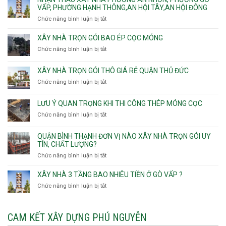
Tân
xây
VẤP, PHƯỜNG HẠNH THÔNG,AN HỘI TÂY,AN HỘI ĐÔNG
HCM
Sơn
nhà
Chức năng bình luận bị tắt
ở
Nhì,
trọn
Nhận
Phú
gói
thầu
XÂY NHÀ TRỌN GÓI BAO ÉP CỌC MÓNG
Thạnh,
v
xây
Phú
Chức năng bình luận bị tắt
thô
ở
nhà
Thọ
Phường
Xây
Phường
Hòa
An
nhà
XÂY NHÀ TRỌN GÓI THÔ GIÁ RẺ QUẬN THỦ ĐỨC
An
Lạc,
trọn
Nhơn,
Chức năng bình luận bị tắt
ở
Phường
gói
Phường
Xây
Bình
bao
Gò
nhà
Tân,Phường
ép
LƯU Ý QUAN TRỌNG KHI THI CÔNG THÉP MÓNG CỌC
Vấp,
trọn
Tân
cọc
Phường
Chức năng bình luận bị tắt
ở
gói
Tạo
móng
Hạnh
Lưu
thô
Thông,An
ý
giá
QUẬN BÌNH THẠNH ĐƠN VỊ NÀO XÂY NHÀ TRỌN GÓI UY
Hội
quan
rẻ
TÍN, CHẤT LƯỢNG?
Tây,An
trọng
Quận
Chức năng bình luận bị tắt
ở
Hội
khi
Thủ
Quận
Đông
thi
Đức
Bình
XÂY NHÀ 3 TẦNG BAO NHIÊU TIỀN Ở GÒ VẤP ?
công
Thạnh
thép
Chức năng bình luận bị tắt
ở
đơn
móng
Xây
vị
cọc
nhà
nào
3
CAM KẾT XÂY DỰNG PHÚ NGUYỄN
xây
tầng
nhà