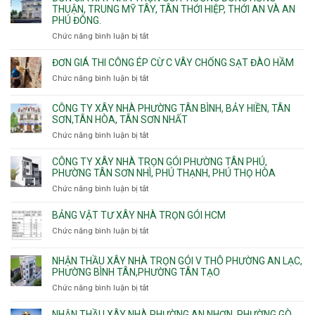
Mỹ
xây
THUẬN, TRUNG MỸ TÂY, TÂN THỚI HIỆP, THỚI AN VÀ AN
10,
Long
Tây,Bình
nhà
PHÚ ĐÔNG.
Phường
Bình,
Lợi
trọ
Bình
Tăng
Chức năng bình luận bị tắt
ở
Trung
trọn
Hưng,Diên
Nhơn
Đơn
gói
Hồng,
Phú,
giá
ĐƠN GIÁ THI CÔNG ÉP CỪ C VÂY CHỐNG SẠT ĐÀO HẦM
Vườn
Phước
xây
Chức năng bình luận bị tắt
ở
Lài
Long,
nhà
Đơn
Long
trọn
giá
Phước,
CÔNG TY XÂY NHÀ PHƯỜNG TÂN BÌNH, BẢY HIỀN, TÂN
gói
thi
Long
SƠN,TÂN HÒA, TÂN SƠN NHẤT
Phường
công
Trường,
Đông
Chức năng bình luận bị tắt
ở
ép
An
Hưng
Công
cừ
Khánh,
Thuận,
ty
CÔNG TY XÂY NHÀ TRỌN GÓI PHƯỜNG TÂN PHÚ,
C
Bình
Trung
xây
PHƯỜNG TÂN SƠN NHÌ, PHÚ THẠNH, PHÚ THỌ HÒA
vây
Trưng
Mỹ
nhà
chống
Chức năng bình luận bị tắt
ở
và
Tây,
Phường
sạt
Công
Cát
Tân
Tân
đào
ty
Lái
BẢNG VẬT TƯ XÂY NHÀ TRỌN GÓI HCM
Thới
Bình,
hầm
xây
Hiệp,
Chức năng bình luận bị tắt
Bảy
ở
nhà
Thới
Hiền,
Bảng
trọn
An
Tân
vật
NHẬN THẦU XÂY NHÀ TRỌN GÓI V THÔ PHƯỜNG AN LẠC,
gói
và
Sơn,Tân
tư
PHƯỜNG BÌNH TÂN,PHƯỜNG TÂN TẠO
Phường
An
Hòa,
xây
Tân
Phú
Chức năng bình luận bị tắt
ở
Tân
nhà
Phú,
Đông.
Nhận
Sơn
trọn
Phường
thầu
NHẬN THẦU XÂY NHÀ PHƯỜNG AN NHƠN, PHƯỜNG GÒ
Nhất
gói