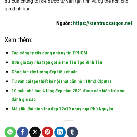
sư của chúng tôi để được tư vấn tận tình và cụ thể hơn cho
gia đình bạn.
Nguồn:
https://kientrucsaigon.net
Xem thêm:
Top công ty xây dựng nhà uy tín TPHCM
Đơn giá xây nhà trọn gói & thô Tân Tạo Bình Tân
Công tác xây tường đẹp tiêu chuẩn
Tư vấn cải tạo thiết kế nội thất căn hộ 110m2 Ciputra
10 mẫu nhà ống 4 tầng đẹp năm 2021 được các kiến ​​trúc sư
đánh giá cao
Mẫu lâu đài dinh thự đẹp 12×19 nguy nga Phú Nguyễn