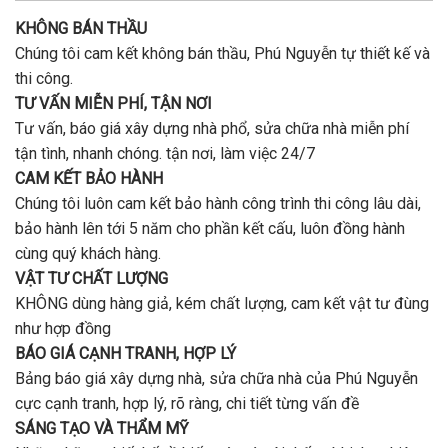
bao
trọn
nhiêu
KHÔNG BÁN THẦU
gói
tiền
uy
Chúng tôi cam kết không bán thầu, Phú Nguyễn tự thiết kế và
ở
tín,
Gò
thi công.
chất
Vấp
lượng?
TƯ VẤN MIỄN PHÍ, TẬN NƠI
?
Tư vấn, báo giá xây dựng nhà phổ, sửa chữa nhà miễn phí
tận tình, nhanh chóng. tận nơi, làm việc 24/7
CAM KẾT BẢO HÀNH
Chúng tôi luôn cam kết bảo hành công trình thi công lâu dài,
bảo hành lên tới 5 năm cho phần kết cấu, luôn đồng hành
cùng quý khách hàng.
VẬT TƯ CHẤT LƯỢNG
KHÔNG dùng hàng giả, kém chất lượng, cam kết vật tư đùng
như hợp đồng
BÁO GIÁ CẠNH TRANH, HỢP LÝ
Bảng báo giá xây dựng nhà, sửa chữa nhà của Phú Nguyễn
cực cạnh tranh, hợp lý, rõ ràng, chi tiết từng vấn đề
SÁNG TẠO VÀ THẨM MỸ