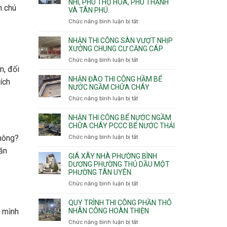
NHÌ, PHÚ THỌ HÒA, PHÚ THẠNH
công
n chú
VÀ TÂN PHÚ.
sàn
vượt
Chức năng bình luận bị tắt
ở
nhịp
Nhận
7m
thầu
NHẬN THI CÔNG SÀN VƯỢT NHỊP
8m
xây
XƯỞNG CHUNG CƯ CĂNG CÁP
9m
nhà
Chức năng bình luận bị tắt
ở
10m
các
n, đối
Nhận
11m
phường
thi
NHẬN ĐÀO THI CÔNG HẦM BỂ
12m
ích
Tây
công
NƯỚC NGẦM CHỮA CHÁY
Thạnh,
sàn
Chức năng bình luận bị tắt
ở
Tân
vượt
Nhận
Sơn
nhịp
đào
Nhì,
NHẬN THI CÔNG BỂ NƯỚC NGẦM
xưởng
thi
CHỮA CHÁY PCCC BỂ NƯỚC THẢI
Phú
chung
công
Thọ
không?
Chức năng bình luận bị tắt
ở
cư
hầm
Hòa,
Nhận
căng
ăn
bể
Phú
thi
cáp
GIÁ XÂY NHÀ PHƯỜNG BÌNH
nước
Thạnh
công
DƯƠNG PHƯỜNG THỦ DẦU MỘT
Ngầm
và
PHƯỜNG TÂN UYÊN.
bể
chữa
Tân
nước
Chức năng bình luận bị tắt
ở
cháy
Phú.
ngầm
Giá
chữa
xây
QUY TRÌNH THI CÔNG PHẦN THÔ
cháy
nhà
NHÂN CÔNG HOÀN THIỆN
t mình
pccc
Phường
Chức năng bình luận bị tắt
ở
bể
Bình