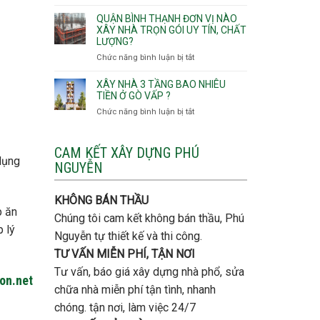
Lưu
giá
Tây,An
ý
QUẬN BÌNH THẠNH ĐƠN VỊ NÀO
rẻ
Hội
quan
XÂY NHÀ TRỌN GÓI UY TÍN, CHẤT
Quận
Đông
LƯỢNG?
trọng
Thủ
khi
Chức năng bình luận bị tắt
ở
Đức
thi
Quận
công
Bình
XÂY NHÀ 3 TẦNG BAO NHIÊU
thép
Thạnh
TIỀN Ở GÒ VẤP ?
móng
đơn
Chức năng bình luận bị tắt
ở
cọc
vị
Xây
nào
nhà
xây
3
CAM KẾT XÂY DỰNG PHÚ
nhà
dụng
tầng
NGUYỄN
trọn
bao
gói
nhiêu
uy
tiền
KHÔNG BÁN THẦU
tín,
ở
p ăn
chất
Chúng tôi cam kết không bán thầu, Phú
Gò
lượng?
p lý
Vấp
Nguyễn tự thiết kế và thi công.
?
TƯ VẤN MIỄN PHÍ, TẬN NƠI
Tư vấn, báo giá xây dựng nhà phổ, sửa
gon.net
chữa nhà miễn phí tận tình, nhanh
chóng. tận nơi, làm việc 24/7