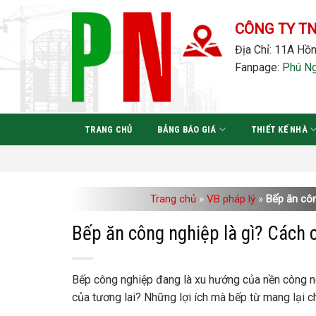
Bỏ
qua
CÔNG TY T
nội
Địa Chỉ: 11A Hồn
dung
Fanpage:
Phú N
TRANG CHỦ
BẢNG BÁO GIÁ
THIẾT KẾ NHÀ
Trang chủ
»
VB pháp lý
»
Bếp ăn côn
Bếp ăn công nghiệp là gì? Cách 
Bếp công nghiệp đang là xu hướng của nền công ng
của tương lai? Những lợi ích mà bếp từ mang lại 