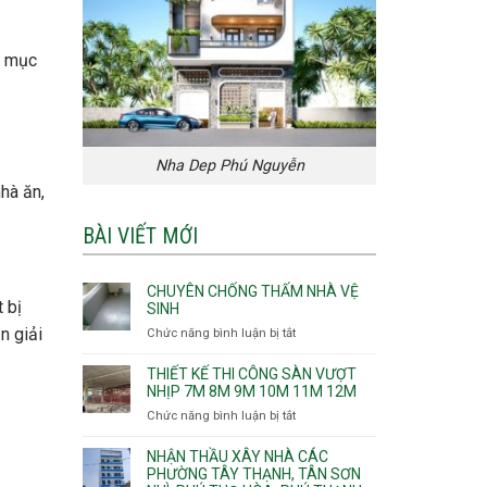
i mục
Nha Dep Phú Nguyễn
hà ăn,
BÀI VIẾT MỚI
CHUYÊN CHỐNG THẤM NHÀ VỆ
 bị
SINH
n giải
Chức năng bình luận bị tắt
ở
Chuyên
chống
THIẾT KẾ THI CÔNG SÀN VƯỢT
thấm
NHỊP 7M 8M 9M 10M 11M 12M
nhà
Chức năng bình luận bị tắt
ở
vệ
Thiết
sinh
kế
NHẬN THẦU XÂY NHÀ CÁC
thi
PHƯỜNG TÂY THẠNH, TÂN SƠN