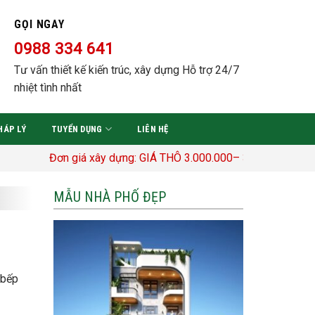
GỌI NGAY
0988 334 641
Tư vấn thiết kế kiến trúc, xây dựng Hỗ trợ 24/7
nhiệt tình nhất
HÁP LÝ
TUYỂN DỤNG
LIÊN HỆ
ơn giá xây dựng: GIÁ THÔ 3.000.000– 3.400.000 Đ/M2 TRỌN GÓ
MẪU NHÀ PHỐ ĐẸP
 bếp