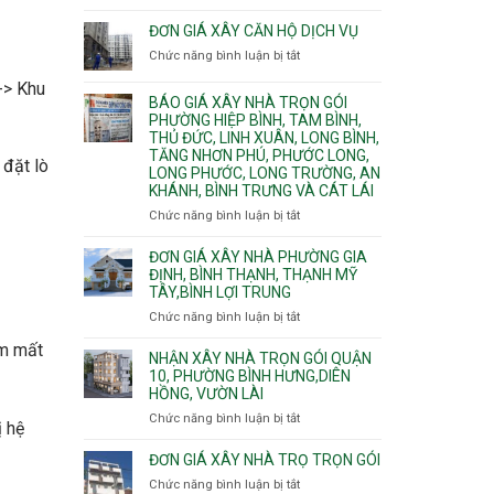
Quy
nước
Dương
trình
ĐƠN GIÁ XÂY CĂN HỘ DỊCH VỤ
thải
Phường
thi
Chức năng bình luận bị tắt
Thủ
ở
công
Dầu
Đơn
phần
-> Khu
Một
giá
BÁO GIÁ XÂY NHÀ TRỌN GÓI
thô
Phường
xây
PHƯỜNG HIỆP BÌNH, TAM BÌNH,
nhân
Tân
căn
THỦ ĐỨC, LINH XUÂN, LONG BÌNH,
công
Uyên.
hộ
TĂNG NHƠN PHÚ, PHƯỚC LONG,
hoàn
 đặt lò
dịch
LONG PHƯỚC, LONG TRƯỜNG, AN
thiện
vụ
KHÁNH, BÌNH TRƯNG VÀ CÁT LÁI
Chức năng bình luận bị tắt
ở
Báo
giá
ĐƠN GIÁ XÂY NHÀ PHƯỜNG GIA
xây
ĐỊNH, BÌNH THẠNH, THẠNH MỸ
TÂY,BÌNH LỢI TRUNG
nhà
trọn
Chức năng bình luận bị tắt
ở
gói
Đơn
Phường
àm mất
giá
NHẬN XÂY NHÀ TRỌN GÓI QUẬN
Hiệp
xây
10, PHƯỜNG BÌNH HƯNG,DIÊN
Bình,
HỒNG, VƯỜN LÀI
nhà
Tam
phường
Chức năng bình luận bị tắt
ở
Bình,
ị hệ
Gia
Nhận
Thủ
Định,
xây
ĐƠN GIÁ XÂY NHÀ TRỌ TRỌN GÓI
Đức,
Bình
nhà
Linh
Chức năng bình luận bị tắt
ở
Thạnh,
trọn