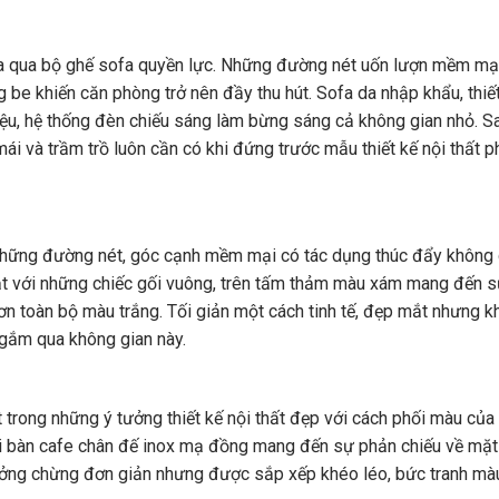
óa qua bộ ghế sofa quyền lực. Những đường nét uốn lượn mềm mại
be khiến căn phòng trở nên đầy thu hút. Sofa da nhập khẩu, thiết
 điệu, hệ thống đèn chiếu sáng làm bừng sáng cả không gian nhỏ. S
mái và trầm trồ luôn cần có khi đứng trước mẫu thiết kế nội thất 
i những đường nét, góc cạnh mềm mại có tác dụng thúc đẩy không 
t với những chiếc gối vuông, trên tấm thảm màu xám mang đến s
n toàn bộ màu trắng. Tối giản một cách tinh tế, đẹp mắt nhưng 
i gắm qua không gian này.
t trong những ý tưởng thiết kế nội thất đẹp với cách phối màu củ
 với bàn cafe chân đế inox mạ đồng mang đến sự phản chiếu về mặ
ởng chừng đơn giản nhưng được sắp xếp khéo léo, bức tranh mà