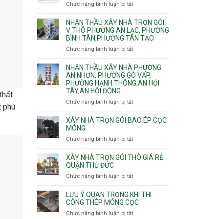
nhà
Chức năng bình luận bị tắt
ở
Sơn,Tân
Phú
trọn
Bảng
Hòa,
Đông.
gói
vật
NHẬN THẦU XÂY NHÀ TRỌN GÓI
Tân
Phường
tư
V THÔ PHƯỜNG AN LẠC, PHƯỜNG
Sơn
Tân
BÌNH TÂN,PHƯỜNG TÂN TẠO
xây
Nhất
Phú,
nhà
Chức năng bình luận bị tắt
ở
Phường
trọn
Nhận
Tân
gói
thầu
NHẬN THẦU XÂY NHÀ PHƯỜNG
Sơn
HCM
xây
AN NHƠN, PHƯỜNG GÒ VẤP,
Nhì,
PHƯỜNG HẠNH THÔNG,AN HỘI
nhà
Phú
TÂY,AN HỘI ĐÔNG
trọn
Thạnh,
thất
gói
Phú
Chức năng bình luận bị tắt
ở
t phù
v
Thọ
Nhận
thô
Hòa
thầu
XÂY NHÀ TRỌN GÓI BAO ÉP CỌC
Phường
xây
MÓNG
An
nhà
Chức năng bình luận bị tắt
ở
Lạc,
Phường
Xây
Phường
An
nhà
XÂY NHÀ TRỌN GÓI THÔ GIÁ RẺ
Bình
Nhơn,
trọn
QUẬN THỦ ĐỨC
Tân,Phường
Phường
gói
Tân
Chức năng bình luận bị tắt
ở
Gò
bao
Tạo
Xây
Vấp,
ép
nhà
Phường
LƯU Ý QUAN TRỌNG KHI THI
cọc
trọn
CÔNG THÉP MÓNG CỌC
Hạnh
móng
gói
Thông,An
Chức năng bình luận bị tắt
ở
thô
Hội