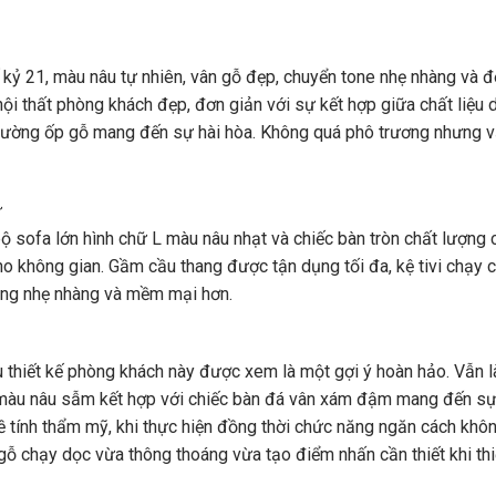
ế kỷ 21, màu nâu tự nhiên, vân gỗ đẹp, chuyển tone nhẹ nhàng và 
nội thất phòng khách đẹp, đơn giản với sự kết hợp giữa chất liệu 
i tường ốp gỗ mang đến sự hài hòa. Không quá phô trương nhưng v
bộ sofa lớn hình chữ L màu nâu nhạt và chiếc bàn tròn chất lượng 
o không gian. Gầm cầu thang được tận dụng tối đa, kệ tivi chạy 
hòng nhẹ nhàng và mềm mại hơn.
 thiết kế phòng khách này được xem là một gợi ý hoàn hảo. Vẫn l
 màu nâu sẫm kết hợp với chiếc bàn đá vân xám đậm mang đến s
 tính thẩm mỹ, khi thực hiện đồng thời chức năng ngăn cách khôn
ỗ chạy dọc vừa thông thoáng vừa tạo điểm nhấn cần thiết khi thi