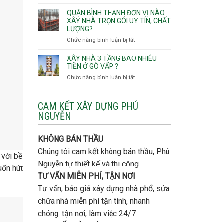
Lưu
giá
Tây,An
ý
QUẬN BÌNH THẠNH ĐƠN VỊ NÀO
rẻ
Hội
quan
XÂY NHÀ TRỌN GÓI UY TÍN, CHẤT
Quận
Đông
LƯỢNG?
trọng
Thủ
khi
Chức năng bình luận bị tắt
ở
Đức
thi
Quận
công
Bình
XÂY NHÀ 3 TẦNG BAO NHIÊU
thép
Thạnh
TIỀN Ở GÒ VẤP ?
móng
đơn
Chức năng bình luận bị tắt
ở
cọc
vị
Xây
nào
nhà
xây
3
CAM KẾT XÂY DỰNG PHÚ
nhà
tầng
NGUYỄN
trọn
bao
gói
nhiêu
uy
tiền
KHÔNG BÁN THẦU
tín,
ở
chất
Chúng tôi cam kết không bán thầu, Phú
Gò
 với bề
lượng?
Vấp
Nguyễn tự thiết kế và thi công.
uốn hút
?
TƯ VẤN MIỄN PHÍ, TẬN NƠI
Tư vấn, báo giá xây dựng nhà phổ, sửa
chữa nhà miễn phí tận tình, nhanh
chóng. tận nơi, làm việc 24/7