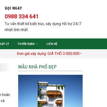
GỌI NGAY
0988 334 641
Tư vấn thiết kế kiến trúc, xây dựng Hỗ trợ 24/7
nhiệt tình nhất
HÁP LÝ
TUYỂN DỤNG
LIÊN HỆ
Đơn giá xây dựng: GIÁ THÔ 3.000.000– 3.400.000 Đ/M2 TRỌN 
MẪU NHÀ PHỐ ĐẸP
nh hoàn
 và