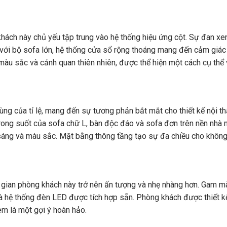
khách này chủ yếu tập trung vào hệ thống hiệu ứng cột. Sự đan xe
với bộ sofa lớn, hệ thống cửa sổ rộng thoáng mang đến cảm giác
 màu sắc và cảnh quan thiên nhiên, được thể hiện một cách cụ thể 
ùng của tỉ lệ, mang đến sự tương phản bắt mắt cho thiết kế nội th
trong suốt của sofa chữ L, bàn độc đáo và sofa đơn trên nền nhà
áng và màu sắc. Mặt bằng thông tầng tạo sự đa chiều cho không
g gian phòng khách này trở nên ấn tượng và nhẹ nhàng hơn. Gam mà
à hệ thống đèn LED được tích hợp sẵn. Phòng khách được thiết k
m là một gợi ý hoàn hảo.