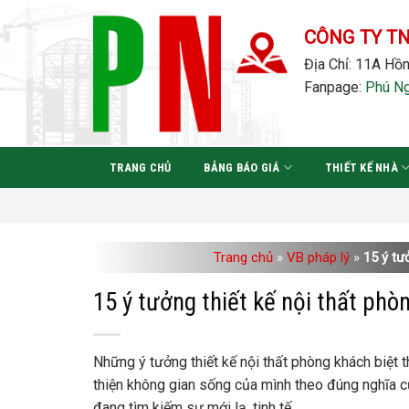
Bỏ
qua
CÔNG TY T
nội
Địa Chỉ: 11A Hồn
dung
Fanpage:
Phú N
TRANG CHỦ
BẢNG BÁO GIÁ
THIẾT KẾ NHÀ
Trang chủ
»
VB pháp lý
»
15 ý tư
15 ý tưởng thiết kế nội thất phò
Những ý tưởng thiết kế nội thất phòng khách biệt t
thiện không gian sống của mình theo đúng nghĩa c
đang tìm kiếm sự mới lạ, tinh tế.