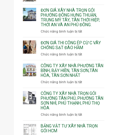
Xuân,
Đơn
Thạnh
gói
Long
giá
Mỹ
ĐƠN GIÁ XÂY NHÀ TRỌN GÓI
Quận
Bình,
xây
Tây,Bình
PHƯỜNG ĐÔNG HƯNG THUẬN,
10,
Tăng
nhà
Lợi
TRUNG MỸ TÂY, TÂN THỚI HIỆP,
Phường
Nhơn
trọ
Trung
THỚI AN VÀ AN PHÚ ĐÔNG.
Bình
Phú,
trọn
Hưng,Diên
Chức năng bình luận bị tắt
Phước
ở
gói
Hồng,
Long,
Đơn
Vườn
Long
giá
ĐƠN GIÁ THI CÔNG ÉP CỪ C VÂY
Lài
Phước,
xây
CHỐNG SẠT ĐÀO HẦM
Long
nhà
Chức năng bình luận bị tắt
ở
Trường,
trọn
Đơn
An
gói
giá
CÔNG TY XÂY NHÀ PHƯỜNG TÂN
Khánh,
Phường
thi
BÌNH, BẢY HIỀN, TÂN SƠN,TÂN
Bình
Đông
HÒA, TÂN SƠN NHẤT
công
Trưng
Hưng
ép
Chức năng bình luận bị tắt
ở
và
Thuận,
cừ
Công
Cát
Trung
C
ty
CÔNG TY XÂY NHÀ TRỌN GÓI
Lái
Mỹ
vây
xây
PHƯỜNG TÂN PHÚ, PHƯỜNG TÂN
Tây,
chống
SƠN NHÌ, PHÚ THẠNH, PHÚ THỌ
nhà
Tân
sạt
HÒA
Phường
Thới
đào
Tân
Hiệp,
Chức năng bình luận bị tắt
ở
hầm
Bình,
Thới
Công
Bảy
An
ty
BẢNG VẬT TƯ XÂY NHÀ TRỌN
Hiền,
và
xây
GÓI HCM
Tân
An