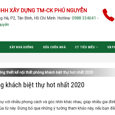
NHH XÂY DỰNG TM-CK PHÚ NGUYỄN
g Hà, P2, Tân Bình, Hồ Chí Minh.
Hotline:
0988 334641
-
guyễn
XÂY NHÀ XƯỞNG
SỬA CHỮA NHÀ
CT TIÊU BIỂU
VB P
ởng thiết kế nội thất phòng khách biệt thự hot nhất 2020
ng khách biệt thự hot nhất 2020
hự với nhiều phong cách và góc nhìn khác nhau, giúp nhiều gia đì
ủa từ này. Đừng bỏ qua những ý tưởng tham khảo này, nếu bạn đã