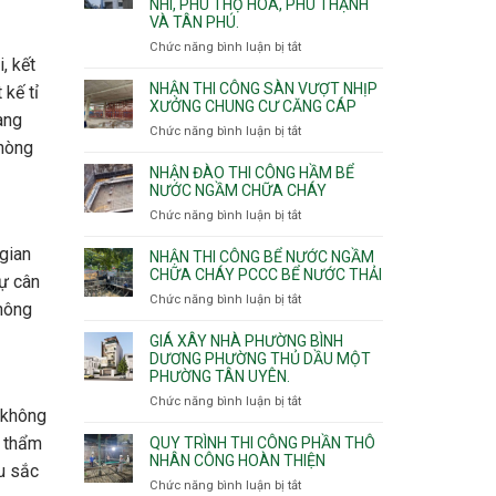
NHÌ, PHÚ THỌ HÒA, PHÚ THẠNH
công
VÀ TÂN PHÚ.
sàn
vượt
Chức năng bình luận bị tắt
ở
nhịp
, kết
Nhận
7m
thầu
NHẬN THI CÔNG SÀN VƯỢT NHỊP
 kế tỉ
8m
xây
XƯỞNG CHUNG CƯ CĂNG CÁP
9m
ang
nhà
Chức năng bình luận bị tắt
ở
10m
các
phòng
Nhận
11m
phường
thi
NHẬN ĐÀO THI CÔNG HẦM BỂ
12m
Tây
công
NƯỚC NGẦM CHỮA CHÁY
Thạnh,
sàn
Chức năng bình luận bị tắt
ở
Tân
vượt
Nhận
Sơn
nhịp
gian
đào
Nhì,
NHẬN THI CÔNG BỂ NƯỚC NGẦM
xưởng
thi
CHỮA CHÁY PCCC BỂ NƯỚC THẢI
Phú
ự cân
chung
công
Thọ
Chức năng bình luận bị tắt
ở
cư
không
hầm
Hòa,
Nhận
căng
bể
Phú
thi
cáp
GIÁ XÂY NHÀ PHƯỜNG BÌNH
nước
Thạnh
công
DƯƠNG PHƯỜNG THỦ DẦU MỘT
Ngầm
và
PHƯỜNG TÂN UYÊN.
bể
chữa
Tân
nước
Chức năng bình luận bị tắt
ở
cháy
Phú.
ngầm
a không
Giá
chữa
xây
t thẩm
QUY TRÌNH THI CÔNG PHẦN THÔ
cháy
nhà
NHÂN CÔNG HOÀN THIỆN
u sắc
pccc
Phường
Chức năng bình luận bị tắt
ở
bể
Bình