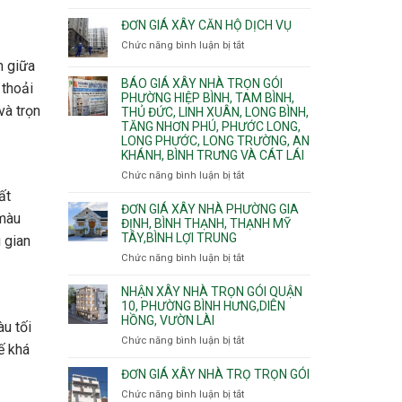
Quy
nước
Dương
trình
ĐƠN GIÁ XÂY CĂN HỘ DỊCH VỤ
thải
Phường
thi
Chức năng bình luận bị tắt
Thủ
ở
công
Dầu
Đơn
n giữa
phần
Một
giá
BÁO GIÁ XÂY NHÀ TRỌN GÓI
thô
 thoải
Phường
xây
PHƯỜNG HIỆP BÌNH, TAM BÌNH,
nhân
Tân
căn
và trọn
THỦ ĐỨC, LINH XUÂN, LONG BÌNH,
công
Uyên.
hộ
TĂNG NHƠN PHÚ, PHƯỚC LONG,
hoàn
dịch
LONG PHƯỚC, LONG TRƯỜNG, AN
thiện
vụ
KHÁNH, BÌNH TRƯNG VÀ CÁT LÁI
Chức năng bình luận bị tắt
ở
Báo
ất
giá
ĐƠN GIÁ XÂY NHÀ PHƯỜNG GIA
 màu
xây
ĐỊNH, BÌNH THẠNH, THẠNH MỸ
TÂY,BÌNH LỢI TRUNG
nhà
 gian
trọn
Chức năng bình luận bị tắt
ở
gói
Đơn
Phường
giá
NHẬN XÂY NHÀ TRỌN GÓI QUẬN
Hiệp
xây
10, PHƯỜNG BÌNH HƯNG,DIÊN
Bình,
HỒNG, VƯỜN LÀI
nhà
u tối
Tam
phường
Chức năng bình luận bị tắt
ở
Bình,
ế khá
Gia
Nhận
Thủ
Định,
xây
ĐƠN GIÁ XÂY NHÀ TRỌ TRỌN GÓI
Đức,
Bình
nhà
Linh
Chức năng bình luận bị tắt
ở
Thạnh,
trọn