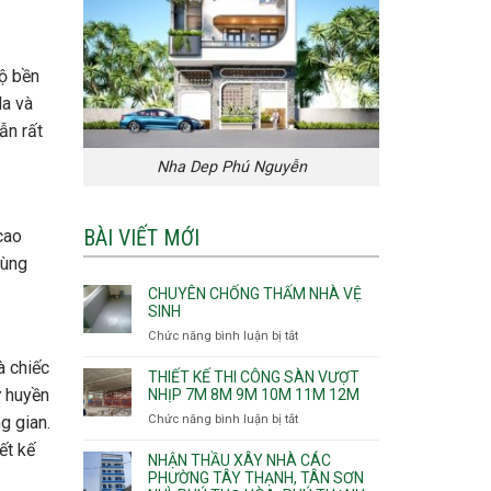
độ bền
da và
ẫn rất
Nha Dep Phú Nguyễn
BÀI VIẾT MỚI
cao
cùng
CHUYÊN CHỐNG THẤM NHÀ VỆ
SINH
Chức năng bình luận bị tắt
ở
Chuyên
à chiếc
chống
THIẾT KẾ THI CÔNG SÀN VƯỢT
thấm
ự huyền
NHỊP 7M 8M 9M 10M 11M 12M
nhà
Chức năng bình luận bị tắt
ở
g gian.
vệ
Thiết
ết kế
sinh
kế
NHẬN THẦU XÂY NHÀ CÁC
thi
PHƯỜNG TÂY THẠNH, TÂN SƠN