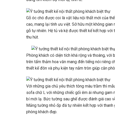
Gỗ óc chó được coi là vật liệu nội thất mới của th
cao, mang lại tính ưu việt. Sở hữu một không gian 
gỗ tự nhiên. Hệ tủ và kệ được thiết kế kết hợp vớ
thu hút.
Phòng khách có diện tích khá rộng và thoáng, với 
trên tấm thảm hoa văn mang đến tiếng nói riêng ch
thiết kế đôn và phụ kiện tay nắm tròn giúp căn p
Với những gia chủ yêu thích tông màu trầm thì mẫu
sofa chữ L với những chiếc gối êm ái nhưng gam
bí mới lạ. Bức tường sau ghế được đánh giá cao về
Mảng tường nhỏ ốp đá tự nhiên kết hợp với thanh g
phòng khách đẹp.