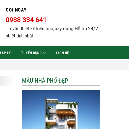
GỌI NGAY
0988 334 641
Tư vấn thiết kế kiến trúc, xây dựng Hỗ trợ 24/7
nhiệt tình nhất
HÁP LÝ
TUYỂN DỤNG
LIÊN HỆ
Đơn giá xây dựng: GIÁ T
MẪU NHÀ PHỐ ĐẸP