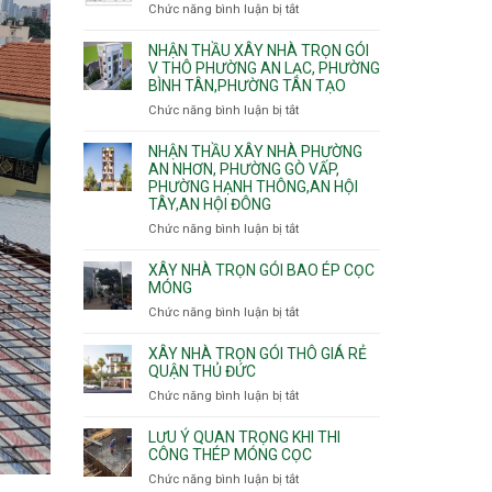
nhà
Chức năng bình luận bị tắt
ở
Sơn,Tân
Phú
trọn
Bảng
Hòa,
Đông.
gói
vật
NHẬN THẦU XÂY NHÀ TRỌN GÓI
Tân
Phường
tư
V THÔ PHƯỜNG AN LẠC, PHƯỜNG
Sơn
Tân
BÌNH TÂN,PHƯỜNG TÂN TẠO
xây
Nhất
Phú,
nhà
Chức năng bình luận bị tắt
ở
Phường
trọn
Nhận
Tân
gói
thầu
NHẬN THẦU XÂY NHÀ PHƯỜNG
Sơn
HCM
xây
AN NHƠN, PHƯỜNG GÒ VẤP,
Nhì,
PHƯỜNG HẠNH THÔNG,AN HỘI
nhà
Phú
TÂY,AN HỘI ĐÔNG
trọn
Thạnh,
gói
Phú
Chức năng bình luận bị tắt
ở
v
Thọ
Nhận
thô
Hòa
thầu
XÂY NHÀ TRỌN GÓI BAO ÉP CỌC
Phường
xây
MÓNG
An
nhà
Chức năng bình luận bị tắt
ở
Lạc,
Phường
Xây
Phường
An
nhà
XÂY NHÀ TRỌN GÓI THÔ GIÁ RẺ
Bình
Nhơn,
trọn
QUẬN THỦ ĐỨC
Tân,Phường
Phường
gói
Tân
Chức năng bình luận bị tắt
ở
Gò
bao
Tạo
Xây
Vấp,
ép
nhà
Phường
LƯU Ý QUAN TRỌNG KHI THI
cọc
trọn
CÔNG THÉP MÓNG CỌC
Hạnh
móng
gói
Thông,An
Chức năng bình luận bị tắt
ở
thô
Hội