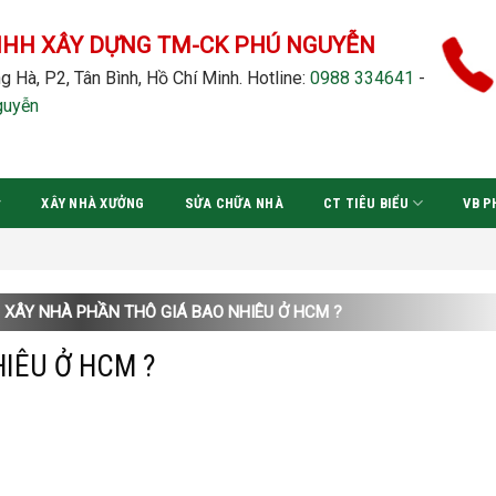
NHH XÂY DỰNG TM-CK PHÚ NGUYỄN
g Hà, P2, Tân Bình, Hồ Chí Minh.
Hotline:
0988 334641
-
guyễn
XÂY NHÀ XƯỞNG
SỬA CHỮA NHÀ
CT TIÊU BIỂU
VB P
XÂY NHÀ PHẦN THÔ GIÁ BAO NHIÊU Ở HCM ?
HIÊU Ở HCM ?