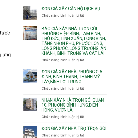
Quy
nước
Dương
trình
ĐƠN GIÁ XÂY CĂN HỘ DỊCH VỤ
thải
Phường
thi
Chức năng bình luận bị tắt
Thủ
ở
công
Dầu
Đơn
phần
Một
giá
BÁO GIÁ XÂY NHÀ TRỌN GÓI
thô
Phường
xây
 được
PHƯỜNG HIỆP BÌNH, TAM BÌNH,
nhân
Tân
căn
THỦ ĐỨC, LINH XUÂN, LONG BÌNH,
công
Uyên.
hộ
TĂNG NHƠN PHÚ, PHƯỚC LONG,
hoàn
dịch
LONG PHƯỚC, LONG TRƯỜNG, AN
thiện
vụ
KHÁNH, BÌNH TRƯNG VÀ CÁT LÁI
g ứng
Chức năng bình luận bị tắt
ở
Báo
giá
ĐƠN GIÁ XÂY NHÀ PHƯỜNG GIA
xây
ĐỊNH, BÌNH THẠNH, THẠNH MỸ
TÂY,BÌNH LỢI TRUNG
nhà
trọn
Chức năng bình luận bị tắt
ở
gói
Đơn
Phường
giá
NHẬN XÂY NHÀ TRỌN GÓI QUẬN
Hiệp
xây
10, PHƯỜNG BÌNH HƯNG,DIÊN
Bình,
HỒNG, VƯỜN LÀI
nhà
Tam
phường
Chức năng bình luận bị tắt
ở
Bình,
Gia
Nhận
Thủ
Định,
xây
ĐƠN GIÁ XÂY NHÀ TRỌ TRỌN GÓI
Đức,
Bình
nhà
Linh
Chức năng bình luận bị tắt
ở
Thạnh,
trọn