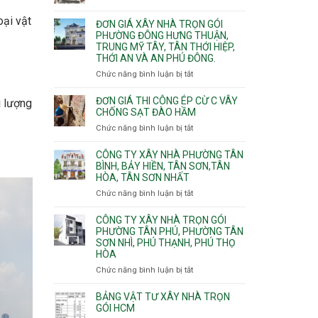
Xuân,
Đơn
Thạnh
gói
Long
giá
Mỹ
oại vật
ĐƠN GIÁ XÂY NHÀ TRỌN GÓI
Quận
Bình,
xây
Tây,Bình
PHƯỜNG ĐÔNG HƯNG THUẬN,
10,
Tăng
nhà
Lợi
TRUNG MỸ TÂY, TÂN THỚI HIỆP,
Phường
Nhơn
trọ
Trung
THỚI AN VÀ AN PHÚ ĐÔNG.
Bình
Phú,
trọn
Hưng,Diên
Chức năng bình luận bị tắt
Phước
ở
gói
Hồng,
Long,
Đơn
Vườn
Long
giá
ĐƠN GIÁ THI CÔNG ÉP CỪ C VÂY
i lượng
Lài
Phước,
xây
CHỐNG SẠT ĐÀO HẦM
Long
nhà
Chức năng bình luận bị tắt
ở
Trường,
trọn
Đơn
An
gói
giá
CÔNG TY XÂY NHÀ PHƯỜNG TÂN
Khánh,
Phường
thi
BÌNH, BẢY HIỀN, TÂN SƠN,TÂN
Bình
Đông
HÒA, TÂN SƠN NHẤT
công
Trưng
Hưng
ép
Chức năng bình luận bị tắt
ở
và
Thuận,
cừ
Công
Cát
Trung
C
ty
CÔNG TY XÂY NHÀ TRỌN GÓI
Lái
Mỹ
vây
xây
PHƯỜNG TÂN PHÚ, PHƯỜNG TÂN
Tây,
chống
SƠN NHÌ, PHÚ THẠNH, PHÚ THỌ
nhà
Tân
sạt
HÒA
Phường
Thới
đào
Tân
Hiệp,
Chức năng bình luận bị tắt
ở
hầm
Bình,
Thới
Công
Bảy
An
ty
BẢNG VẬT TƯ XÂY NHÀ TRỌN
Hiền,
và
xây
GÓI HCM
Tân
An