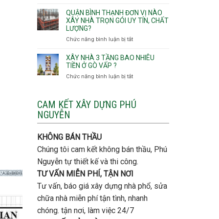
Lưu
giá
Tây,An
ý
QUẬN BÌNH THẠNH ĐƠN VỊ NÀO
rẻ
Hội
quan
XÂY NHÀ TRỌN GÓI UY TÍN, CHẤT
Quận
Đông
LƯỢNG?
trọng
Thủ
khi
Chức năng bình luận bị tắt
ở
Đức
thi
Quận
công
Bình
XÂY NHÀ 3 TẦNG BAO NHIÊU
thép
Thạnh
TIỀN Ở GÒ VẤP ?
móng
đơn
Chức năng bình luận bị tắt
ở
cọc
vị
Xây
nào
nhà
xây
3
CAM KẾT XÂY DỰNG PHÚ
nhà
tầng
NGUYỄN
trọn
bao
gói
nhiêu
uy
tiền
KHÔNG BÁN THẦU
tín,
ở
chất
Chúng tôi cam kết không bán thầu, Phú
Gò
lượng?
Vấp
Nguyễn tự thiết kế và thi công.
?
TƯ VẤN MIỄN PHÍ, TẬN NƠI
Tư vấn, báo giá xây dựng nhà phổ, sửa
chữa nhà miễn phí tận tình, nhanh
chóng. tận nơi, làm việc 24/7