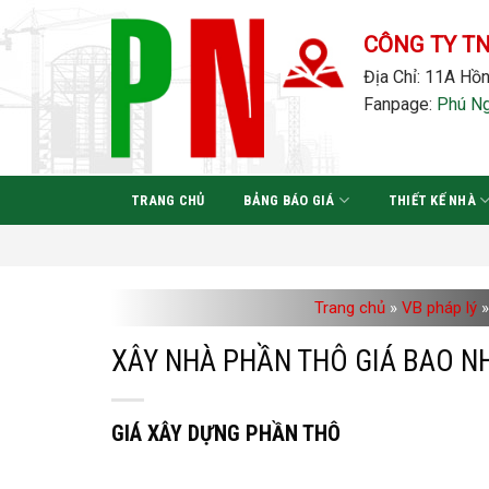
Bỏ
qua
CÔNG TY T
nội
Địa Chỉ: 11A Hồn
dung
Fanpage:
Phú N
TRANG CHỦ
BẢNG BÁO GIÁ
THIẾT KẾ NHÀ
Trang chủ
»
VB pháp lý
»
XÂY NHÀ PHẦN THÔ GIÁ BAO N
GIÁ XÂY DỰNG PHẦN THÔ