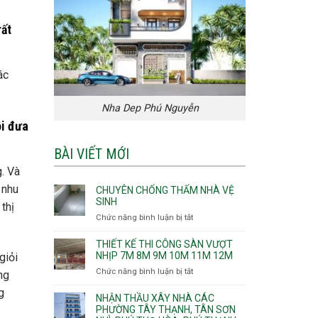
rất
ác
Nha Dep Phú Nguyễn
ôi đưa
BÀI VIẾT MỚI
. Và
 nhu
CHUYÊN CHỐNG THẤM NHÀ VỆ
SINH
thị
Chức năng bình luận bị tắt
ở
Chuyên
chống
THIẾT KẾ THI CÔNG SÀN VƯỢT
thấm
NHỊP 7M 8M 9M 10M 11M 12M
giỏi
nhà
Chức năng bình luận bị tắt
ở
ng
vệ
Thiết
sinh
g
kế
NHẬN THẦU XÂY NHÀ CÁC
thi
PHƯỜNG TÂY THẠNH, TÂN SƠN