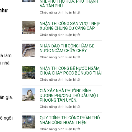
NHÌ, PHÚ THỌ HÒA, PHÚ THẠNH
công
VÀ TÂN PHÚ.
sàn
 như
vượt
Chức năng bình luận bị tắt
ở
nhịp
Nhận
7m
thầu
NHẬN THI CÔNG SÀN VƯỢT NHỊP
8m
xây
XƯỞNG CHUNG CƯ CĂNG CÁP
9m
nhà
Chức năng bình luận bị tắt
ở
10m
các
Nhận
11m
phường
thi
NHẬN ĐÀO THI CÔNG HẦM BỂ
12m
Tây
công
NƯỚC NGẦM CHỮA CHÁY
Thạnh,
là làm
sàn
Chức năng bình luận bị tắt
ở
Tân
vượt
i nhà
Nhận
Sơn
nhịp
đào
Nhì,
NHẬN THI CÔNG BỂ NƯỚC NGẦM
xưởng
thi
CHỮA CHÁY PCCC BỂ NƯỚC THẢI
Phú
chung
công
Thọ
Chức năng bình luận bị tắt
ở
cư
hầm
Hòa,
Nhận
căng
bể
Phú
thi
cáp
GIÁ XÂY NHÀ PHƯỜNG BÌNH
nước
Thạnh
công
DƯƠNG PHƯỜNG THỦ DẦU MỘT
ân gia,
Ngầm
và
PHƯỜNG TÂN UYÊN.
bể
chữa
Tân
nước
Chức năng bình luận bị tắt
ở
cháy
Phú.
ngầm
Giá
chữa
xây
hô ngôi
QUY TRÌNH THI CÔNG PHẦN THÔ
cháy
nhà
NHÂN CÔNG HOÀN THIỆN
pccc
Phường
Chức năng bình luận bị tắt
ở
bể
Bình