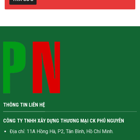
THÔNG TIN LIÊN HỆ
CÔNG TY TNHH XÂY DỰNG THƯƠNG MẠI CK PHÚ NGUYỄN
Địa chỉ: 11A Hồng Hà, P2, Tân Bình, Hồ Chí Minh.