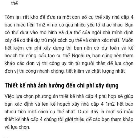
thể.
Tóm lại, rất khó để đưa ra một con số cụ thể xây nhà cấp 4
bao nhiêu tiền 1m2 vì nó có quá nhiều yếu tố khác nhau. Bạn
có thể dựa vào mô hình và địa thế của ngôi nhà mình định
xây để có thể dự trù một cách cụ thể và chính xác nhất. Muốn
tiết kiệm chi phí xây dựng thì bạn nên có dự toán và kế
hoạch thi công. cấu tạo cụ thể. Ngoài ra, bạn cũng nên tham
khảo các đơn vị thi công uy tín từ người thân để lựa chọn
đơn vị thi công nhanh chóng, tiết kiệm và chất lượng nhất.
Thiết kế nhà ảnh hưởng đến chi phí xây dựng
Việc lựa chọn phương án thiết kế nhà cấp 4 phù hợp sẽ giúp
bạn xác định và lên kế hoạch xây nhà cấp 4 1m2 hết bao
nhiêu tiền một cách cụ thể nhất. Dưới đây là một số mẫu
thiết kế nhà cấp 4 chúng tôi giới thiệu để các bạn tham khảo
và lựa chọn.