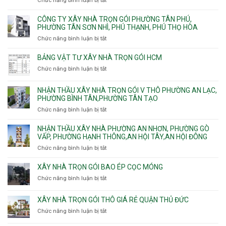
Chức năng bình luận bị tắt
ở
ép
An
Hưng
Công
cừ
Khánh,
Thuận,
ty
CÔNG TY XÂY NHÀ TRỌN GÓI PHƯỜNG TÂN PHÚ,
C
Bình
Trung
xây
PHƯỜNG TÂN SƠN NHÌ, PHÚ THẠNH, PHÚ THỌ HÒA
vây
Trưng
Mỹ
nhà
chống
Chức năng bình luận bị tắt
ở
và
Tây,
Phường
sạt
Công
Cát
Tân
Tân
đào
ty
Lái
BẢNG VẬT TƯ XÂY NHÀ TRỌN GÓI HCM
Thới
Bình,
hầm
xây
Hiệp,
Chức năng bình luận bị tắt
Bảy
ở
nhà
Thới
Hiền,
Bảng
trọn
An
Tân
vật
NHẬN THẦU XÂY NHÀ TRỌN GÓI V THÔ PHƯỜNG AN LẠC,
gói
và
Sơn,Tân
tư
PHƯỜNG BÌNH TÂN,PHƯỜNG TÂN TẠO
Phường
An
Hòa,
xây
Tân
Phú
Chức năng bình luận bị tắt
ở
Tân
nhà
Phú,
Đông.
Nhận
Sơn
trọn
Phường
thầu
NHẬN THẦU XÂY NHÀ PHƯỜNG AN NHƠN, PHƯỜNG GÒ
Nhất
gói
Tân
xây
VẤP, PHƯỜNG HẠNH THÔNG,AN HỘI TÂY,AN HỘI ĐÔNG
HCM
Sơn
nhà
Chức năng bình luận bị tắt
ở
Nhì,
trọn
Nhận
Phú
gói
thầu
XÂY NHÀ TRỌN GÓI BAO ÉP CỌC MÓNG
Thạnh,
v
xây
Phú
Chức năng bình luận bị tắt
thô
ở
nhà
Thọ
Phường
Xây
Phường
Hòa
An
nhà
XÂY NHÀ TRỌN GÓI THÔ GIÁ RẺ QUẬN THỦ ĐỨC
An
Lạc,
trọn
Nhơn,
Chức năng bình luận bị tắt
ở
Phường
gói
Phường
Xây
Bình
bao
Gò