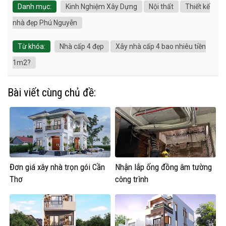
Danh mục:
Kinh Nghiệm Xây Dựng
Nội thất
Thiết kế
nhà đẹp Phú Nguyễn
Từ khóa:
Nhà cấp 4 đẹp
Xây nhà cấp 4 bao nhiêu tiền
1m2?
Bài viết cùng chủ đề:
Đơn giá xây nhà trọn gói Cần
Nhận lắp ống đồng âm tường
Thơ
công trình