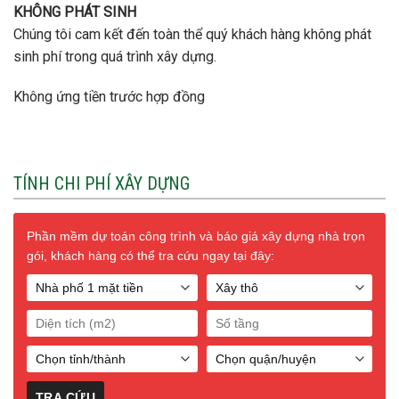
KHÔNG PHÁT SINH
Chúng tôi cam kết đến toàn thể quý khách hàng không phát
sinh phí trong quá trình xây dựng.
Không ứng tiền trước hợp đồng
TÍNH CHI PHÍ XÂY DỰNG
Phần mềm dự toán công trình và báo giá xây dựng nhà trọn
gói, khách hàng có thể tra cứu ngay tại đây: