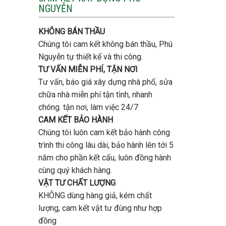
tầng
NGUYỄN
trọn
bao
gói
nhiêu
uy
tiền
KHÔNG BÁN THẦU
tín,
ở
chất
Chúng tôi cam kết không bán thầu, Phú
Gò
lượng?
Vấp
Nguyễn tự thiết kế và thi công.
?
TƯ VẤN MIỄN PHÍ, TẬN NƠI
Tư vấn, báo giá xây dựng nhà phổ, sửa
chữa nhà miễn phí tận tình, nhanh
chóng. tận nơi, làm việc 24/7
CAM KẾT BẢO HÀNH
Chúng tôi luôn cam kết bảo hành công
trình thi công lâu dài, bảo hành lên tới 5
năm cho phần kết cấu, luôn đồng hành
cùng quý khách hàng.
VẬT TƯ CHẤT LƯỢNG
KHÔNG dùng hàng giả, kém chất
lượng, cam kết vật tư đùng như hợp
đồng