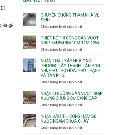
GÌ
CHUYÊN CHỐNG THẤM NHÀ VỆ
SINH
-la-gi-
Chức năng bình luận bị tắt
ở
Chuyên
chống
THIẾT KẾ THI CÔNG SÀN VƯỢT
thấm
NHỊP 7M 8M 9M 10M 11M 12M
nhà
Chức năng bình luận bị tắt
ở
vệ
Thiết
sinh
kế
NHẬN THẦU XÂY NHÀ CÁC
thi
PHƯỜNG TÂY THẠNH, TÂN SƠN
NHÌ, PHÚ THỌ HÒA, PHÚ THẠNH
công
VÀ TÂN PHÚ.
sàn
vượt
Chức năng bình luận bị tắt
ở
nhịp
Nhận
7m
thầu
NHẬN THI CÔNG SÀN VƯỢT NHỊP
8m
xây
XƯỞNG CHUNG CƯ CĂNG CÁP
9m
nhà
Chức năng bình luận bị tắt
ở
10m
các
Nhận
11m
phường
thi
NHẬN ĐÀO THI CÔNG HẦM BỂ
12m
Tây
công
NƯỚC NGẦM CHỮA CHÁY
Thạnh,
sàn
Chức năng bình luận bị tắt
ở
Tân
vượt
Nhận
Sơn