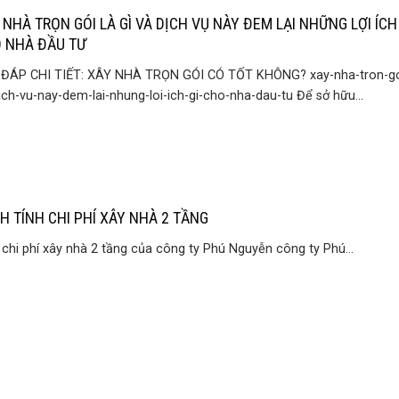
 NHÀ TRỌN GÓI LÀ GÌ VÀ DỊCH VỤ NÀY ĐEM LẠI NHỮNG LỢI ÍCH 
 NHÀ ĐẦU TƯ
 ĐÁP CHI TIẾT: XÂY NHÀ TRỌN GÓI CÓ TỐT KHÔNG? xay-nha-tron-goi
ich-vu-nay-dem-lai-nhung-loi-ich-gi-cho-nha-dau-tu Để sở hữu...
H TÍNH CHI PHÍ XÂY NHÀ 2 TẦNG
 chi phí xây nhà 2 tầng của công ty Phú Nguyễn công ty Phú...