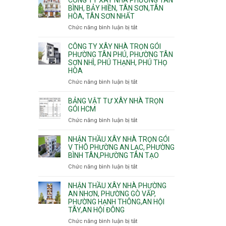
Khánh,
Phường
thi
BÌNH, BẢY HIỀN, TÂN SƠN,TÂN
Bình
Đông
HÒA, TÂN SƠN NHẤT
công
Trưng
Hưng
ép
Chức năng bình luận bị tắt
ở
và
Thuận,
cừ
Công
Cát
Trung
C
ty
CÔNG TY XÂY NHÀ TRỌN GÓI
Lái
Mỹ
vây
xây
PHƯỜNG TÂN PHÚ, PHƯỜNG TÂN
Tây,
chống
SƠN NHÌ, PHÚ THẠNH, PHÚ THỌ
nhà
Tân
sạt
HÒA
Phường
Thới
đào
Tân
Hiệp,
Chức năng bình luận bị tắt
ở
hầm
Bình,
Thới
Công
Bảy
An
ty
BẢNG VẬT TƯ XÂY NHÀ TRỌN
Hiền,
và
xây
GÓI HCM
Tân
An
nhà
Chức năng bình luận bị tắt
ở
Sơn,Tân
Phú
trọn
Bảng
Hòa,
Đông.
gói
vật
NHẬN THẦU XÂY NHÀ TRỌN GÓI
Tân
Phường
tư
V THÔ PHƯỜNG AN LẠC, PHƯỜNG
Sơn
Tân
BÌNH TÂN,PHƯỜNG TÂN TẠO
xây
Nhất
Phú,
nhà
Chức năng bình luận bị tắt
ở
Phường
trọn
Nhận
Tân
gói
thầu
NHẬN THẦU XÂY NHÀ PHƯỜNG
Sơn
HCM
xây
AN NHƠN, PHƯỜNG GÒ VẤP,
Nhì,
PHƯỜNG HẠNH THÔNG,AN HỘI
nhà
Phú
TÂY,AN HỘI ĐÔNG
trọn
Thạnh,
gói
Phú
Chức năng bình luận bị tắt
ở