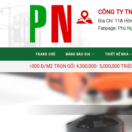
Bỏ
qua
CÔNG TY T
nội
Địa Chỉ: 11A Hồn
dung
Fanpage:
Phú N
TRANG CHỦ
BẢNG BÁO GIÁ
THIẾT KẾ NHÀ
 3.400.000 Đ/M2 TRỌN GÓI 4,500,000- 5,000,000 TRIỆU Đ/M