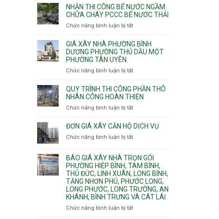
nhịp
đào
Nhì,
NHẬN THI CÔNG BỂ NƯỚC NGẦM
xưởng
thi
CHỮA CHÁY PCCC BỂ NƯỚC THẢI
Phú
chung
công
Thọ
Chức năng bình luận bị tắt
ở
cư
hầm
Hòa,
Nhận
căng
bể
Phú
thi
cáp
GIÁ XÂY NHÀ PHƯỜNG BÌNH
nước
Thạnh
công
DƯƠNG PHƯỜNG THỦ DẦU MỘT
Ngầm
và
PHƯỜNG TÂN UYÊN.
bể
chữa
Tân
nước
Chức năng bình luận bị tắt
ở
cháy
Phú.
ngầm
Giá
chữa
xây
QUY TRÌNH THI CÔNG PHẦN THÔ
cháy
nhà
NHÂN CÔNG HOÀN THIỆN
pccc
Phường
Chức năng bình luận bị tắt
ở
bể
Bình
Quy
nước
Dương
trình
ĐƠN GIÁ XÂY CĂN HỘ DỊCH VỤ
thải
Phường
thi
Chức năng bình luận bị tắt
Thủ
ở
công
Dầu
Đơn
phần
Một
giá
BÁO GIÁ XÂY NHÀ TRỌN GÓI
thô
Phường
xây
PHƯỜNG HIỆP BÌNH, TAM BÌNH,
nhân
Tân
căn
THỦ ĐỨC, LINH XUÂN, LONG BÌNH,
công
Uyên.
hộ
TĂNG NHƠN PHÚ, PHƯỚC LONG,
hoàn
dịch
LONG PHƯỚC, LONG TRƯỜNG, AN
thiện
vụ
KHÁNH, BÌNH TRƯNG VÀ CÁT LÁI
Chức năng bình luận bị tắt
ở
Báo