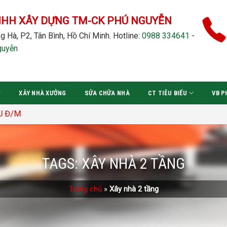
NHH XÂY DỰNG TM-CK PHÚ NGUYỄN
g Hà, P2, Tân Bình, Hồ Chí Minh.
Hotline:
0988 334641
-
guyễn
XÂY NHÀ XƯỞNG
SỬA CHỮA NHÀ
CT TIÊU BIỂU
VB P
TAGS:
XÂY NHÀ 2 TẦNG
Trang chủ
»
Xây nhà 2 tầng