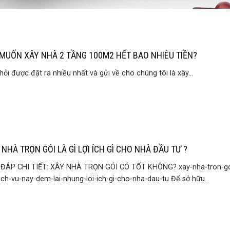
 MUỐN XÂY NHÀ 2 TẦNG 100M2 HẾT BAO NHIÊU TIỀN?
hỏi được đặt ra nhiều nhất và gửi về cho chúng tôi là xây...
 NHÀ TRỌN GÓI LÀ GÌ LỢI ÍCH GÌ CHO NHÀ ĐẦU TƯ ?
 ĐÁP CHI TIẾT: XÂY NHÀ TRỌN GÓI CÓ TỐT KHÔNG? xay-nha-tron-goi
ich-vu-nay-dem-lai-nhung-loi-ich-gi-cho-nha-dau-tu Để sở hữu...