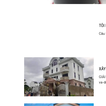
TÔI
Câu 
XÂY
GIẢI
va-d