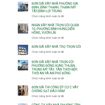
giá
ĐƠN GIÁ XÂY NHÀ PHƯỜNG GIA
xây
ĐỊNH, BÌNH THẠNH, THẠNH MỸ
TÂY,BÌNH LỢI TRUNG
nhà
trọn
Chức năng bình luận bị tắt
ở
gói
Đơn
Phường
giá
NHẬN XÂY NHÀ TRỌN GÓI QUẬN
Hiệp
xây
10, PHƯỜNG BÌNH HƯNG,DIÊN
Bình,
HỒNG, VƯỜN LÀI
nhà
Tam
phường
Chức năng bình luận bị tắt
ở
Bình,
Gia
Nhận
Thủ
Định,
xây
ĐƠN GIÁ XÂY NHÀ TRỌ TRỌN GÓI
Đức,
Bình
nhà
Linh
Chức năng bình luận bị tắt
ở
Thạnh,
trọn
Xuân,
Đơn
Thạnh
gói
Long
giá
Mỹ
ĐƠN GIÁ XÂY NHÀ TRỌN GÓI
Quận
Bình,
xây
Tây,Bình
PHƯỜNG ĐÔNG HƯNG THUẬN,
10,
Tăng
nhà
Lợi
TRUNG MỸ TÂY, TÂN THỚI HIỆP,
Phường
Nhơn
trọ
Trung
THỚI AN VÀ AN PHÚ ĐÔNG.
Bình
Phú,
trọn
Hưng,Diên
Chức năng bình luận bị tắt
Phước
ở
gói
Hồng,
Long,
Đơn
Vườn
Long
giá
ĐƠN GIÁ THI CÔNG ÉP CỪ C VÂY
Lài
Phước,
xây
CHỐNG SẠT ĐÀO HẦM
Long
nhà
Chức năng bình luận bị tắt
ở
Trường,
trọn
Đơn
An
gói
giá
CÔNG TY XÂY NHÀ PHƯỜNG TÂN