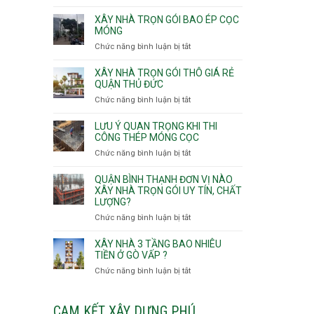
v
Thọ
Nhận
thô
Hòa
thầu
XÂY NHÀ TRỌN GÓI BAO ÉP CỌC
Phường
xây
MÓNG
An
nhà
Chức năng bình luận bị tắt
ở
Lạc,
Phường
Xây
Phường
An
nhà
XÂY NHÀ TRỌN GÓI THÔ GIÁ RẺ
Bình
Nhơn,
trọn
QUẬN THỦ ĐỨC
Tân,Phường
Phường
gói
Tân
Chức năng bình luận bị tắt
ở
Gò
bao
Tạo
Xây
Vấp,
ép
nhà
Phường
LƯU Ý QUAN TRỌNG KHI THI
cọc
trọn
CÔNG THÉP MÓNG CỌC
Hạnh
móng
gói
Thông,An
Chức năng bình luận bị tắt
ở
thô
Hội
Lưu
giá
Tây,An
ý
QUẬN BÌNH THẠNH ĐƠN VỊ NÀO
rẻ
Hội
quan
XÂY NHÀ TRỌN GÓI UY TÍN, CHẤT
Quận
Đông
LƯỢNG?
trọng
Thủ
khi
Chức năng bình luận bị tắt
ở
Đức
thi
Quận
công
Bình
XÂY NHÀ 3 TẦNG BAO NHIÊU
thép
Thạnh
TIỀN Ở GÒ VẤP ?
móng
đơn
Chức năng bình luận bị tắt
ở
cọc
vị
Xây
nào
nhà
xây
3
CAM KẾT XÂY DỰNG PHÚ
nhà