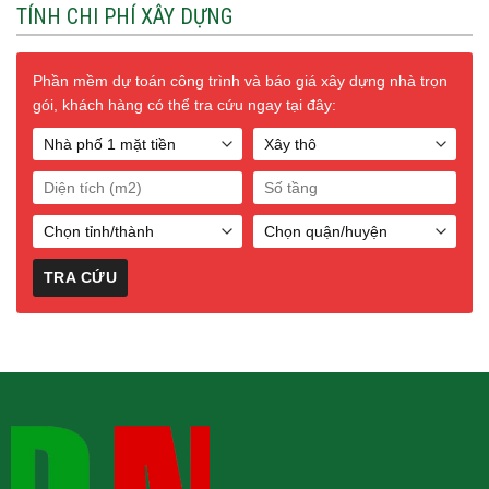
TÍNH CHI PHÍ XÂY DỰNG
Phần mềm dự toán công trình và báo giá xây dựng nhà trọn
gói, khách hàng có thể tra cứu ngay tại đây: