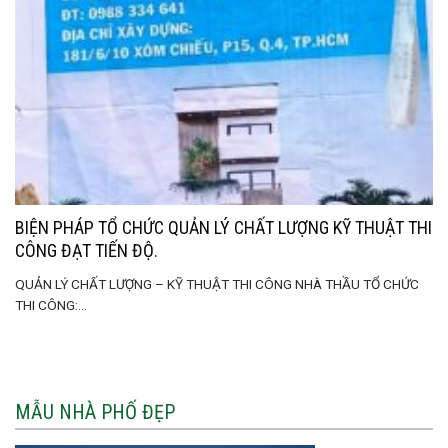
BIỆN PHÁP TỔ CHỨC QUẢN LÝ CHẤT LƯỢNG KỸ THUẬT THI
CÔNG ĐẠT TIẾN ĐỘ.
QUẢN LÝ CHẤT LƯỢNG – KỸ THUẬT THI CÔNG NHÀ THẦU TỔ CHỨC
THI CÔNG:...
MẪU NHÀ PHỐ ĐẸP