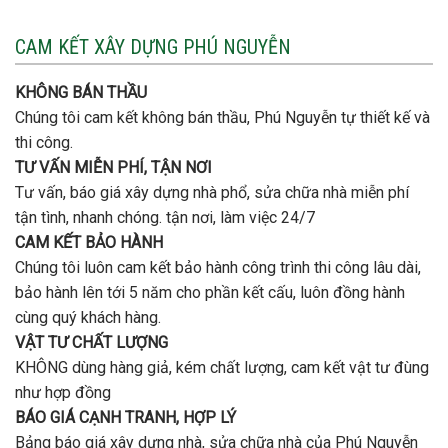
Xây
vị
cọc
nhà
nào
3
CAM KẾT XÂY DỰNG PHÚ NGUYỄN
xây
tầng
nhà
bao
trọn
nhiêu
KHÔNG BÁN THẦU
gói
tiền
uy
Chúng tôi cam kết không bán thầu, Phú Nguyễn tự thiết kế và
ở
tín,
Gò
thi công.
chất
Vấp
lượng?
TƯ VẤN MIỄN PHÍ, TẬN NƠI
?
Tư vấn, báo giá xây dựng nhà phổ, sửa chữa nhà miễn phí
tận tình, nhanh chóng. tận nơi, làm việc 24/7
CAM KẾT BẢO HÀNH
Chúng tôi luôn cam kết bảo hành công trình thi công lâu dài,
bảo hành lên tới 5 năm cho phần kết cấu, luôn đồng hành
cùng quý khách hàng.
VẬT TƯ CHẤT LƯỢNG
KHÔNG dùng hàng giả, kém chất lượng, cam kết vật tư đùng
như hợp đồng
BÁO GIÁ CẠNH TRANH, HỢP LÝ
Bảng báo giá xây dựng nhà, sửa chữa nhà của Phú Nguyễn