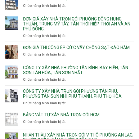
Định,
nhà
Thủ
Chức năng bình luận bị tắt
Bình
ở
trọn
Đức,
Thạnh,
Đơn
gói
Linh
Thạnh
giá
ĐƠN GIÁ XÂY NHÀ TRỌN GÓI PHƯỜNG ĐÔNG HƯNG
Quận
Xuân,
Mỹ
xây
THUẬN, TRUNG MỸ TÂY, TÂN THỚI HIỆP, THỚI AN VÀ AN
10,
Long
Tây,Bình
nhà
PHÚ ĐÔNG.
Phường
Bình,
Lợi
trọ
Bình
Tăng
Chức năng bình luận bị tắt
ở
Trung
trọn
Hưng,Diên
Nhơn
Đơn
gói
Hồng,
Phú,
giá
ĐƠN GIÁ THI CÔNG ÉP CỪ C VÂY CHỐNG SẠT ĐÀO HẦM
Vườn
Phước
xây
Chức năng bình luận bị tắt
ở
Lài
Long,
nhà
Đơn
Long
trọn
giá
Phước,
CÔNG TY XÂY NHÀ PHƯỜNG TÂN BÌNH, BẢY HIỀN, TÂN
gói
thi
Long
SƠN,TÂN HÒA, TÂN SƠN NHẤT
Phường
công
Trường,
Đông
Chức năng bình luận bị tắt
ở
ép
An
Hưng
Công
cừ
Khánh,
Thuận,
ty
CÔNG TY XÂY NHÀ TRỌN GÓI PHƯỜNG TÂN PHÚ,
C
Bình
Trung
xây
PHƯỜNG TÂN SƠN NHÌ, PHÚ THẠNH, PHÚ THỌ HÒA
vây
Trưng
Mỹ
nhà
chống
Chức năng bình luận bị tắt
ở
và
Tây,
Phường
sạt
Công
Cát
Tân
Tân
đào
ty
Lái
BẢNG VẬT TƯ XÂY NHÀ TRỌN GÓI HCM
Thới
Bình,
hầm
xây
Hiệp,
Chức năng bình luận bị tắt
Bảy
ở
nhà
Thới
Hiền,
Bảng
trọn
An
Tân
vật
NHẬN THẦU XÂY NHÀ TRỌN GÓI V THÔ PHƯỜNG AN LẠC,
gói
và
Sơn,Tân
tư