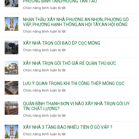
PHƯỜNG BÌNH TÂN,PHƯỜNG TÂN TẠO
Phường
An
Hòa,
xây
Tân
Phú
Chức năng bình luận bị tắt
ở
Tân
nhà
Phú,
Đông.
Nhận
Sơn
trọn
Phường
thầu
NHẬN THẦU XÂY NHÀ PHƯỜNG AN NHƠN, PHƯỜNG GÒ
Nhất
gói
Tân
xây
VẤP, PHƯỜNG HẠNH THÔNG,AN HỘI TÂY,AN HỘI ĐÔNG
HCM
Sơn
nhà
Chức năng bình luận bị tắt
ở
Nhì,
trọn
Nhận
Phú
gói
thầu
XÂY NHÀ TRỌN GÓI BAO ÉP CỌC MÓNG
Thạnh,
v
xây
Phú
Chức năng bình luận bị tắt
thô
ở
nhà
Thọ
Phường
Xây
Phường
Hòa
An
nhà
XÂY NHÀ TRỌN GÓI THÔ GIÁ RẺ QUẬN THỦ ĐỨC
An
Lạc,
trọn
Nhơn,
Chức năng bình luận bị tắt
ở
Phường
gói
Phường
Xây
Bình
bao
Gò
nhà
Tân,Phường
ép
LƯU Ý QUAN TRỌNG KHI THI CÔNG THÉP MÓNG CỌC
Vấp,
trọn
Tân
cọc
Phường
Chức năng bình luận bị tắt
ở
gói
Tạo
móng
Hạnh
Lưu
thô
Thông,An
ý
giá
QUẬN BÌNH THẠNH ĐƠN VỊ NÀO XÂY NHÀ TRỌN GÓI UY
Hội
quan
rẻ
TÍN, CHẤT LƯỢNG?
Tây,An
trọng
Quận
Chức năng bình luận bị tắt
ở
Hội
khi
Thủ
Quận
Đông
thi
Đức
Bình
XÂY NHÀ 3 TẦNG BAO NHIÊU TIỀN Ở GÒ VẤP ?
công
Thạnh
thép
Chức năng bình luận bị tắt
ở
đơn
móng