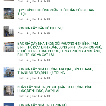
và
chữa
Chức năng bình luận bị tắt
ở
nước
Tân
cháy
Giá
ngầm
Phú.
xây
QUY TRÌNH THI CÔNG PHẦN THÔ NHÂN CÔNG HOÀN
chữa
nhà
THIỆN
cháy
Phường
Chức năng bình luận bị tắt
ở
pccc
Bình
Quy
bể
Dương
trình
nước
ĐƠN GIÁ XÂY CĂN HỘ DỊCH VỤ
Phường
thi
thải
Chức năng bình luận bị tắt
Thủ
ở
công
Dầu
Đơn
phần
Một
giá
BÁO GIÁ XÂY NHÀ TRỌN GÓI PHƯỜNG HIỆP BÌNH, TAM
thô
Phường
xây
BÌNH, THỦ ĐỨC, LINH XUÂN, LONG BÌNH, TĂNG NHƠN PHÚ,
nhân
Tân
căn
PHƯỚC LONG, LONG PHƯỚC, LONG TRƯỜNG, AN KHÁNH,
công
Uyên.
hộ
BÌNH TRƯNG VÀ CÁT LÁI
hoàn
dịch
thiện
Chức năng bình luận bị tắt
ở
vụ
Báo
giá
ĐƠN GIÁ XÂY NHÀ PHƯỜNG GIA ĐỊNH, BÌNH THẠNH,
xây
THẠNH MỸ TÂY,BÌNH LỢI TRUNG
nhà
Chức năng bình luận bị tắt
ở
trọn
Đơn
gói
giá
NHẬN XÂY NHÀ TRỌN GÓI QUẬN 10, PHƯỜNG BÌNH
Phường
xây
HƯNG,DIÊN HỒNG, VƯỜN LÀI
Hiệp
nhà
Chức năng bình luận bị tắt
ở
Bình,
phường
Nhận
Tam
Gia
xây
Bình,
ĐƠN GIÁ XÂY NHÀ TRỌ TRỌN GÓI