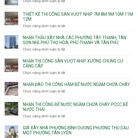
Chức năng bình luận bị tắt
ở
Chuyên
chống
THIẾT KẾ THI CÔNG SÀN VƯỢT NHỊP 7M 8M 9M 10M 11M
thấm
12M
nhà
Chức năng bình luận bị tắt
ở
vệ
Thiết
sinh
kế
NHẬN THẦU XÂY NHÀ CÁC PHƯỜNG TÂY THẠNH, TÂN
thi
SƠN NHÌ, PHÚ THỌ HÒA, PHÚ THẠNH VÀ TÂN PHÚ.
công
Chức năng bình luận bị tắt
ở
sàn
Nhận
vượt
thầu
NHẬN THI CÔNG SÀN VƯỢT NHỊP XƯỞNG CHUNG CƯ
nhịp
xây
CĂNG CÁP
7m
nhà
Chức năng bình luận bị tắt
ở
8m
các
Nhận
9m
phường
thi
10m
NHẬN ĐÀO THI CÔNG HẦM BỂ NƯỚC NGẦM CHỮA CHÁY
Tây
công
11m
Chức năng bình luận bị tắt
Thạnh,
ở
sàn
12m
Tân
Nhận
vượt
Sơn
đào
NHẬN THI CÔNG BỂ NƯỚC NGẦM CHỮA CHÁY PCCC BỂ
nhịp
Nhì,
thi
NƯỚC THẢI
xưởng
Phú
công
chung
Chức năng bình luận bị tắt
ở
Thọ
hầm
cư
Nhận
Hòa,
bể
căng
thi
GIÁ XÂY NHÀ PHƯỜNG BÌNH DƯƠNG PHƯỜNG THỦ DẦU
Phú
nước
cáp
công
MỘT PHƯỜNG TÂN UYÊN.
Thạnh
Ngầm
bể