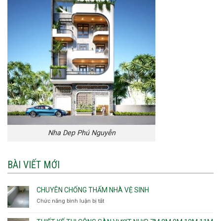
Nha Dep Phú Nguyễn
BÀI VIẾT MỚI
CHUYÊN CHỐNG THẤM NHÀ VỆ SINH
Chức năng bình luận bị tắt
ở
Chuyên
chống