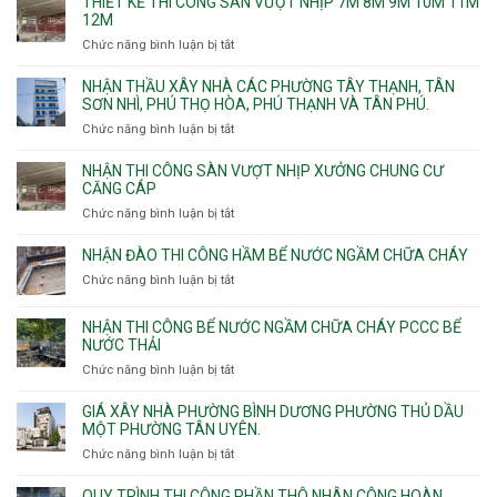
THIẾT KẾ THI CÔNG SÀN VƯỢT NHỊP 7M 8M 9M 10M 11M
thấm
12M
nhà
Chức năng bình luận bị tắt
ở
vệ
Thiết
sinh
kế
NHẬN THẦU XÂY NHÀ CÁC PHƯỜNG TÂY THẠNH, TÂN
thi
SƠN NHÌ, PHÚ THỌ HÒA, PHÚ THẠNH VÀ TÂN PHÚ.
công
Chức năng bình luận bị tắt
ở
sàn
Nhận
vượt
thầu
NHẬN THI CÔNG SÀN VƯỢT NHỊP XƯỞNG CHUNG CƯ
nhịp
xây
CĂNG CÁP
7m
nhà
Chức năng bình luận bị tắt
ở
8m
các
Nhận
9m
phường
thi
10m
NHẬN ĐÀO THI CÔNG HẦM BỂ NƯỚC NGẦM CHỮA CHÁY
Tây
công
11m
Chức năng bình luận bị tắt
Thạnh,
ở
sàn
12m
Tân
Nhận
vượt
Sơn
đào
NHẬN THI CÔNG BỂ NƯỚC NGẦM CHỮA CHÁY PCCC BỂ
nhịp
Nhì,
thi
NƯỚC THẢI
xưởng
Phú
công
chung
Chức năng bình luận bị tắt
ở
Thọ
hầm
cư
Nhận
Hòa,
bể
căng
thi
GIÁ XÂY NHÀ PHƯỜNG BÌNH DƯƠNG PHƯỜNG THỦ DẦU
Phú
nước
cáp
công
MỘT PHƯỜNG TÂN UYÊN.
Thạnh
Ngầm
bể
và
chữa
Chức năng bình luận bị tắt
ở
nước
Tân
cháy
Giá
ngầm
Phú.
xây
QUY TRÌNH THI CÔNG PHẦN THÔ NHÂN CÔNG HOÀN