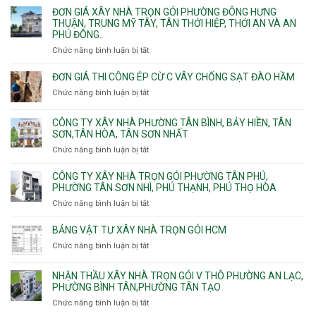
Linh
Thạnh
giá
ĐƠN GIÁ XÂY NHÀ TRỌN GÓI PHƯỜNG ĐÔNG HƯNG
Quận
Xuân,
Mỹ
xây
THUẬN, TRUNG MỸ TÂY, TÂN THỚI HIỆP, THỚI AN VÀ AN
10,
Long
Tây,Bình
nhà
PHÚ ĐÔNG.
Phường
Bình,
Lợi
trọ
Bình
Tăng
Chức năng bình luận bị tắt
ở
Trung
trọn
Hưng,Diên
Nhơn
Đơn
gói
Hồng,
Phú,
giá
ĐƠN GIÁ THI CÔNG ÉP CỪ C VÂY CHỐNG SẠT ĐÀO HẦM
Vườn
Phước
xây
Chức năng bình luận bị tắt
ở
Lài
Long,
nhà
Đơn
Long
trọn
giá
Phước,
CÔNG TY XÂY NHÀ PHƯỜNG TÂN BÌNH, BẢY HIỀN, TÂN
gói
thi
Long
SƠN,TÂN HÒA, TÂN SƠN NHẤT
Phường
công
Trường,
Đông
Chức năng bình luận bị tắt
ở
ép
An
Hưng
Công
cừ
Khánh,
Thuận,
ty
CÔNG TY XÂY NHÀ TRỌN GÓI PHƯỜNG TÂN PHÚ,
C
Bình
Trung
xây
PHƯỜNG TÂN SƠN NHÌ, PHÚ THẠNH, PHÚ THỌ HÒA
vây
Trưng
Mỹ
nhà
chống
Chức năng bình luận bị tắt
ở
và
Tây,
Phường
sạt
Công
Cát
Tân
Tân
đào
ty
Lái
BẢNG VẬT TƯ XÂY NHÀ TRỌN GÓI HCM
Thới
Bình,
hầm
xây
Hiệp,
Chức năng bình luận bị tắt
Bảy
ở
nhà
Thới
Hiền,
Bảng
trọn
An
Tân
vật
NHẬN THẦU XÂY NHÀ TRỌN GÓI V THÔ PHƯỜNG AN LẠC,
gói
và
Sơn,Tân
tư
PHƯỜNG BÌNH TÂN,PHƯỜNG TÂN TẠO
Phường
An
Hòa,
xây
Tân
Phú
Chức năng bình luận bị tắt
ở
Tân
nhà
Phú,
Đông.
Nhận