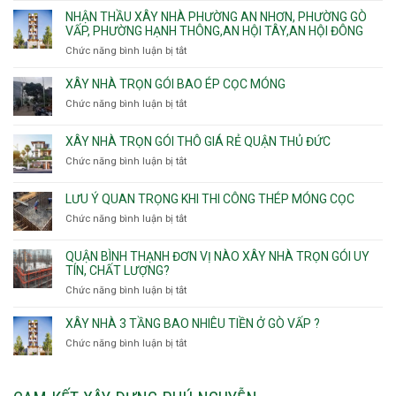
Sơn
trọn
Phường
thầu
NHẬN THẦU XÂY NHÀ PHƯỜNG AN NHƠN, PHƯỜNG GÒ
Nhất
gói
Tân
xây
VẤP, PHƯỜNG HẠNH THÔNG,AN HỘI TÂY,AN HỘI ĐÔNG
HCM
Sơn
nhà
Chức năng bình luận bị tắt
ở
Nhì,
trọn
Nhận
Phú
gói
thầu
XÂY NHÀ TRỌN GÓI BAO ÉP CỌC MÓNG
Thạnh,
v
xây
Phú
Chức năng bình luận bị tắt
thô
ở
nhà
Thọ
Phường
Xây
Phường
Hòa
An
nhà
XÂY NHÀ TRỌN GÓI THÔ GIÁ RẺ QUẬN THỦ ĐỨC
An
Lạc,
trọn
Nhơn,
Chức năng bình luận bị tắt
ở
Phường
gói
Phường
Xây
Bình
bao
Gò
nhà
Tân,Phường
ép
LƯU Ý QUAN TRỌNG KHI THI CÔNG THÉP MÓNG CỌC
Vấp,
trọn
Tân
cọc
Phường
Chức năng bình luận bị tắt
ở
gói
Tạo
móng
Hạnh
Lưu
thô
Thông,An
ý
giá
QUẬN BÌNH THẠNH ĐƠN VỊ NÀO XÂY NHÀ TRỌN GÓI UY
Hội
quan
rẻ
TÍN, CHẤT LƯỢNG?
Tây,An
trọng
Quận
Chức năng bình luận bị tắt
ở
Hội
khi
Thủ
Quận
Đông
thi
Đức
Bình
XÂY NHÀ 3 TẦNG BAO NHIÊU TIỀN Ở GÒ VẤP ?
công
Thạnh
thép
Chức năng bình luận bị tắt
ở
đơn
móng
Xây
vị
cọc
nhà
nào
3
xây