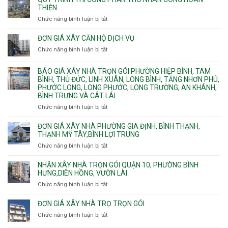
chữa
nhà
THIỆN
cháy
Phường
Chức năng bình luận bị tắt
ở
pccc
Bình
Quy
bể
Dương
trình
nước
ĐƠN GIÁ XÂY CĂN HỘ DỊCH VỤ
Phường
thi
thải
Chức năng bình luận bị tắt
Thủ
ở
công
Dầu
Đơn
phần
Một
giá
BÁO GIÁ XÂY NHÀ TRỌN GÓI PHƯỜNG HIỆP BÌNH, TAM
thô
Phường
xây
BÌNH, THỦ ĐỨC, LINH XUÂN, LONG BÌNH, TĂNG NHƠN PHÚ,
nhân
Tân
căn
PHƯỚC LONG, LONG PHƯỚC, LONG TRƯỜNG, AN KHÁNH,
công
Uyên.
hộ
BÌNH TRƯNG VÀ CÁT LÁI
hoàn
dịch
thiện
Chức năng bình luận bị tắt
ở
vụ
Báo
giá
ĐƠN GIÁ XÂY NHÀ PHƯỜNG GIA ĐỊNH, BÌNH THẠNH,
xây
THẠNH MỸ TÂY,BÌNH LỢI TRUNG
nhà
Chức năng bình luận bị tắt
ở
trọn
Đơn
gói
giá
NHẬN XÂY NHÀ TRỌN GÓI QUẬN 10, PHƯỜNG BÌNH
Phường
xây
HƯNG,DIÊN HỒNG, VƯỜN LÀI
Hiệp
nhà
Chức năng bình luận bị tắt
ở
Bình,
phường
Nhận
Tam
Gia
xây
Bình,
ĐƠN GIÁ XÂY NHÀ TRỌ TRỌN GÓI
Định,
nhà
Thủ
Chức năng bình luận bị tắt
Bình
ở
trọn
Đức,
Thạnh,
Đơn
gói