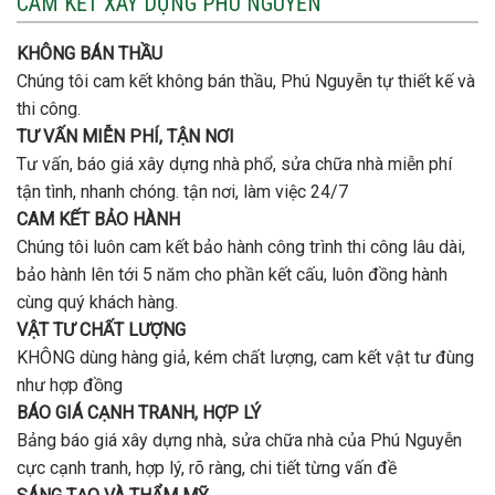
CAM KẾT XÂY DỰNG PHÚ NGUYỄN
tầng
nhà
bao
trọn
nhiêu
KHÔNG BÁN THẦU
gói
tiền
uy
Chúng tôi cam kết không bán thầu, Phú Nguyễn tự thiết kế và
ở
tín,
Gò
thi công.
chất
Vấp
lượng?
TƯ VẤN MIỄN PHÍ, TẬN NƠI
?
Tư vấn, báo giá xây dựng nhà phổ, sửa chữa nhà miễn phí
tận tình, nhanh chóng. tận nơi, làm việc 24/7
CAM KẾT BẢO HÀNH
Chúng tôi luôn cam kết bảo hành công trình thi công lâu dài,
bảo hành lên tới 5 năm cho phần kết cấu, luôn đồng hành
cùng quý khách hàng.
VẬT TƯ CHẤT LƯỢNG
KHÔNG dùng hàng giả, kém chất lượng, cam kết vật tư đùng
như hợp đồng
BÁO GIÁ CẠNH TRANH, HỢP LÝ
Bảng báo giá xây dựng nhà, sửa chữa nhà của Phú Nguyễn
cực cạnh tranh, hợp lý, rõ ràng, chi tiết từng vấn đề