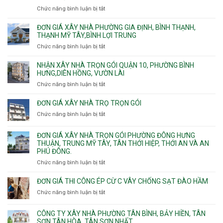
dịch
thiện
Chức năng bình luận bị tắt
ở
vụ
Báo
giá
ĐƠN GIÁ XÂY NHÀ PHƯỜNG GIA ĐỊNH, BÌNH THẠNH,
xây
THẠNH MỸ TÂY,BÌNH LỢI TRUNG
nhà
Chức năng bình luận bị tắt
ở
trọn
Đơn
gói
giá
NHẬN XÂY NHÀ TRỌN GÓI QUẬN 10, PHƯỜNG BÌNH
Phường
xây
HƯNG,DIÊN HỒNG, VƯỜN LÀI
Hiệp
nhà
Chức năng bình luận bị tắt
ở
Bình,
phường
Nhận
Tam
Gia
xây
Bình,
ĐƠN GIÁ XÂY NHÀ TRỌ TRỌN GÓI
Định,
nhà
Thủ
Chức năng bình luận bị tắt
Bình
ở
trọn
Đức,
Thạnh,
Đơn
gói
Linh
Thạnh
giá
ĐƠN GIÁ XÂY NHÀ TRỌN GÓI PHƯỜNG ĐÔNG HƯNG
Quận
Xuân,
Mỹ
xây
THUẬN, TRUNG MỸ TÂY, TÂN THỚI HIỆP, THỚI AN VÀ AN
10,
Long
Tây,Bình
nhà
PHÚ ĐÔNG.
Phường
Bình,
Lợi
trọ
Bình
Tăng
Chức năng bình luận bị tắt
ở
Trung
trọn
Hưng,Diên
Nhơn
Đơn
gói
Hồng,
Phú,
giá
ĐƠN GIÁ THI CÔNG ÉP CỪ C VÂY CHỐNG SẠT ĐÀO HẦM
Vườn
Phước
xây
Chức năng bình luận bị tắt
ở
Lài
Long,
nhà
Đơn
Long
trọn
giá
Phước,
CÔNG TY XÂY NHÀ PHƯỜNG TÂN BÌNH, BẢY HIỀN, TÂN
gói
thi
Long
SƠN,TÂN HÒA, TÂN SƠN NHẤT
Phường