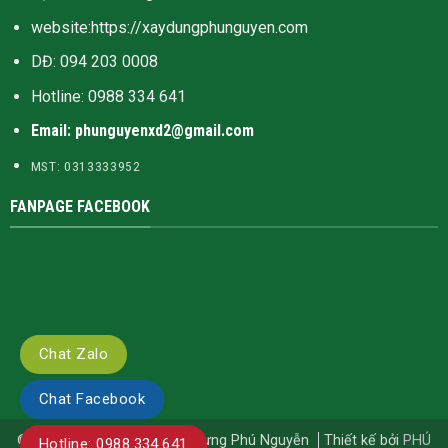
website:
https://xaydungphunguyen.com
DĐ: 094 203 0008
Hotline:
0988 334 641
Email: phunguyenxd2@gmail.com
MST: 0313333952
FANPAGE FACEBOOK
Chat Zalo
Chat Facebook
© Bản quyền thuộc về Xây Dựng Phú Nguyễn
Thiết kế bởi
PHÚ
Hotline: 0988.334.641