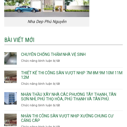
Nha Dep Phú Nguyễn
BÀI VIẾT MỚI
CHUYÊN CHỐNG THẤM NHÀ VỆ SINH
Chức năng bình luận bị tắt
ở
Chuyên
chống
THIẾT KẾ THI CÔNG SÀN VƯỢT NHỊP 7M 8M 9M 10M 11M
thấm
12M
nhà
Chức năng bình luận bị tắt
ở
vệ
Thiết
sinh
kế
NHẬN THẦU XÂY NHÀ CÁC PHƯỜNG TÂY THẠNH, TÂN
thi
SƠN NHÌ, PHÚ THỌ HÒA, PHÚ THẠNH VÀ TÂN PHÚ.
công
Chức năng bình luận bị tắt
ở
sàn
Nhận
vượt
thầu
NHẬN THI CÔNG SÀN VƯỢT NHỊP XƯỞNG CHUNG CƯ
nhịp
xây
CĂNG CÁP
7m
nhà
Chức năng bình luận bị tắt
ở