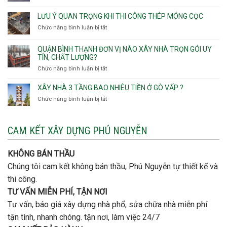
Phường
Xây
Bình
bao
Gò
nhà
Tân,Phường
ép
LƯU Ý QUAN TRỌNG KHI THI CÔNG THÉP MÓNG CỌC
Vấp,
trọn
Tân
cọc
Phường
Chức năng bình luận bị tắt
ở
gói
Tạo
móng
Hạnh
Lưu
thô
Thông,An
ý
giá
QUẬN BÌNH THẠNH ĐƠN VỊ NÀO XÂY NHÀ TRỌN GÓI UY
Hội
quan
rẻ
TÍN, CHẤT LƯỢNG?
Tây,An
trọng
Quận
Chức năng bình luận bị tắt
ở
Hội
khi
Thủ
Quận
Đông
thi
Đức
Bình
XÂY NHÀ 3 TẦNG BAO NHIÊU TIỀN Ở GÒ VẤP ?
công
Thạnh
thép
Chức năng bình luận bị tắt
ở
đơn
móng
Xây
vị
cọc
nhà
nào
3
CAM KẾT XÂY DỰNG PHÚ NGUYỄN
xây
tầng
nhà
bao
trọn
nhiêu
KHÔNG BÁN THẦU
gói
tiền
uy
Chúng tôi cam kết không bán thầu, Phú Nguyễn tự thiết kế và
ở
tín,
Gò
thi công.
chất
Vấp
lượng?
TƯ VẤN MIỄN PHÍ, TẬN NƠI
?
Tư vấn, báo giá xây dựng nhà phổ, sửa chữa nhà miễn phí
tận tình, nhanh chóng. tận nơi, làm việc 24/7