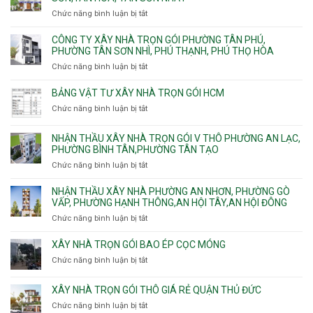
công
Trường,
Đông
Chức năng bình luận bị tắt
ở
ép
An
Hưng
Công
cừ
Khánh,
Thuận,
ty
CÔNG TY XÂY NHÀ TRỌN GÓI PHƯỜNG TÂN PHÚ,
C
Bình
Trung
xây
PHƯỜNG TÂN SƠN NHÌ, PHÚ THẠNH, PHÚ THỌ HÒA
vây
Trưng
Mỹ
nhà
chống
Chức năng bình luận bị tắt
ở
và
Tây,
Phường
sạt
Công
Cát
Tân
Tân
đào
ty
Lái
BẢNG VẬT TƯ XÂY NHÀ TRỌN GÓI HCM
Thới
Bình,
hầm
xây
Hiệp,
Chức năng bình luận bị tắt
Bảy
ở
nhà
Thới
Hiền,
Bảng
trọn
An
Tân
vật
NHẬN THẦU XÂY NHÀ TRỌN GÓI V THÔ PHƯỜNG AN LẠC,
gói
và
Sơn,Tân
tư
PHƯỜNG BÌNH TÂN,PHƯỜNG TÂN TẠO
Phường
An
Hòa,
xây
Tân
Phú
Chức năng bình luận bị tắt
ở
Tân
nhà
Phú,
Đông.
Nhận
Sơn
trọn
Phường
thầu
NHẬN THẦU XÂY NHÀ PHƯỜNG AN NHƠN, PHƯỜNG GÒ
Nhất
gói
Tân
xây
VẤP, PHƯỜNG HẠNH THÔNG,AN HỘI TÂY,AN HỘI ĐÔNG
HCM
Sơn
nhà
Chức năng bình luận bị tắt
ở
Nhì,
trọn
Nhận
Phú
gói
thầu
XÂY NHÀ TRỌN GÓI BAO ÉP CỌC MÓNG
Thạnh,
v
xây
Phú
Chức năng bình luận bị tắt
thô
ở
nhà
Thọ
Phường
Xây
Phường
Hòa
An
nhà
XÂY NHÀ TRỌN GÓI THÔ GIÁ RẺ QUẬN THỦ ĐỨC
An
Lạc,
trọn
Nhơn,
Chức năng bình luận bị tắt
ở
Phường
gói