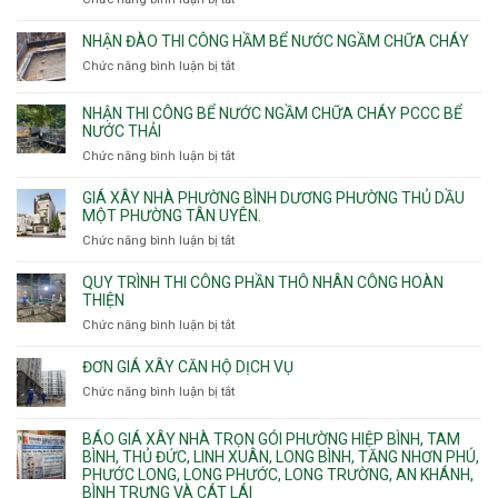
8m
các
Nhận
9m
phường
thi
10m
NHẬN ĐÀO THI CÔNG HẦM BỂ NƯỚC NGẦM CHỮA CHÁY
Tây
công
11m
Chức năng bình luận bị tắt
Thạnh,
ở
sàn
12m
Tân
Nhận
vượt
Sơn
đào
NHẬN THI CÔNG BỂ NƯỚC NGẦM CHỮA CHÁY PCCC BỂ
nhịp
Nhì,
thi
NƯỚC THẢI
xưởng
Phú
công
chung
Chức năng bình luận bị tắt
ở
Thọ
hầm
cư
Nhận
Hòa,
bể
căng
thi
GIÁ XÂY NHÀ PHƯỜNG BÌNH DƯƠNG PHƯỜNG THỦ DẦU
Phú
nước
cáp
công
MỘT PHƯỜNG TÂN UYÊN.
Thạnh
Ngầm
bể
và
chữa
Chức năng bình luận bị tắt
ở
nước
Tân
cháy
Giá
ngầm
Phú.
xây
QUY TRÌNH THI CÔNG PHẦN THÔ NHÂN CÔNG HOÀN
chữa
nhà
THIỆN
cháy
Phường
Chức năng bình luận bị tắt
ở
pccc
Bình
Quy
bể
Dương
trình
nước
ĐƠN GIÁ XÂY CĂN HỘ DỊCH VỤ
Phường
thi
thải
Chức năng bình luận bị tắt
Thủ
ở
công
Dầu
Đơn
phần
Một
giá
BÁO GIÁ XÂY NHÀ TRỌN GÓI PHƯỜNG HIỆP BÌNH, TAM
thô
Phường
xây
BÌNH, THỦ ĐỨC, LINH XUÂN, LONG BÌNH, TĂNG NHƠN PHÚ,
nhân
Tân
căn
PHƯỚC LONG, LONG PHƯỚC, LONG TRƯỜNG, AN KHÁNH,
công
Uyên.
hộ
BÌNH TRƯNG VÀ CÁT LÁI
hoàn