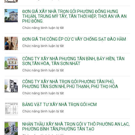
trọn
Đức,
Thạnh,
Đơn
gói
Linh
Thạnh
giá
ĐƠN GIÁ XÂY NHÀ TRỌN GÓI PHƯỜNG ĐÔNG HƯNG
Quận
Xuân,
Mỹ
xây
THUẬN, TRUNG MỸ TÂY, TÂN THỚI HIỆP, THỚI AN VÀ AN
10,
Long
Tây,Bình
nhà
PHÚ ĐÔNG.
Phường
Bình,
Lợi
trọ
Bình
Tăng
Chức năng bình luận bị tắt
ở
Trung
trọn
Hưng,Diên
Nhơn
Đơn
gói
Hồng,
Phú,
giá
ĐƠN GIÁ THI CÔNG ÉP CỪ C VÂY CHỐNG SẠT ĐÀO HẦM
Vườn
Phước
xây
Chức năng bình luận bị tắt
ở
Lài
Long,
nhà
Đơn
Long
trọn
giá
Phước,
CÔNG TY XÂY NHÀ PHƯỜNG TÂN BÌNH, BẢY HIỀN, TÂN
gói
thi
Long
SƠN,TÂN HÒA, TÂN SƠN NHẤT
Phường
công
Trường,
Đông
Chức năng bình luận bị tắt
ở
ép
An
Hưng
Công
cừ
Khánh,
Thuận,
ty
CÔNG TY XÂY NHÀ TRỌN GÓI PHƯỜNG TÂN PHÚ,
C
Bình
Trung
xây
PHƯỜNG TÂN SƠN NHÌ, PHÚ THẠNH, PHÚ THỌ HÒA
vây
Trưng
Mỹ
nhà
chống
Chức năng bình luận bị tắt
ở
và
Tây,
Phường
sạt
Công
Cát
Tân
Tân
đào
ty
Lái
BẢNG VẬT TƯ XÂY NHÀ TRỌN GÓI HCM
Thới
Bình,
hầm
xây
Hiệp,
Chức năng bình luận bị tắt
Bảy
ở
nhà
Thới
Hiền,
Bảng
trọn
An
Tân
vật
NHẬN THẦU XÂY NHÀ TRỌN GÓI V THÔ PHƯỜNG AN LẠC,
gói
và
Sơn,Tân
tư
PHƯỜNG BÌNH TÂN,PHƯỜNG TÂN TẠO
Phường
An
Hòa,
xây
Tân