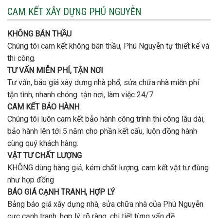
nào
3
CAM KẾT XÂY DỰNG PHÚ NGUYỄN
xây
tầng
nhà
bao
trọn
nhiêu
KHÔNG BÁN THẦU
gói
tiền
uy
Chúng tôi cam kết không bán thầu, Phú Nguyễn tự thiết kế và
ở
tín,
Gò
thi công.
chất
Vấp
lượng?
TƯ VẤN MIỄN PHÍ, TẬN NƠI
?
Tư vấn, báo giá xây dựng nhà phổ, sửa chữa nhà miễn phí
tận tình, nhanh chóng. tận nơi, làm việc 24/7
CAM KẾT BẢO HÀNH
Chúng tôi luôn cam kết bảo hành công trình thi công lâu dài,
bảo hành lên tới 5 năm cho phần kết cấu, luôn đồng hành
cùng quý khách hàng.
VẬT TƯ CHẤT LƯỢNG
KHÔNG dùng hàng giả, kém chất lượng, cam kết vật tư đùng
như hợp đồng
BÁO GIÁ CẠNH TRANH, HỢP LÝ
Bảng báo giá xây dựng nhà, sửa chữa nhà của Phú Nguyễn
cực cạnh tranh, hợp lý, rõ ràng, chi tiết từng vấn đề