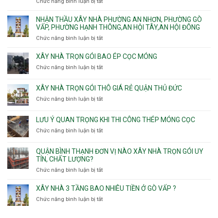
Phú
Chức năng bình luận bị tắt
ở
Tân
nhà
Phú,
Đông.
Nhận
Sơn
trọn
Phường
thầu
NHẬN THẦU XÂY NHÀ PHƯỜNG AN NHƠN, PHƯỜNG GÒ
Nhất
gói
Tân
xây
VẤP, PHƯỜNG HẠNH THÔNG,AN HỘI TÂY,AN HỘI ĐÔNG
HCM
Sơn
nhà
Chức năng bình luận bị tắt
ở
Nhì,
trọn
Nhận
Phú
gói
thầu
XÂY NHÀ TRỌN GÓI BAO ÉP CỌC MÓNG
Thạnh,
v
xây
Phú
Chức năng bình luận bị tắt
thô
ở
nhà
Thọ
Phường
Xây
Phường
Hòa
An
nhà
XÂY NHÀ TRỌN GÓI THÔ GIÁ RẺ QUẬN THỦ ĐỨC
An
Lạc,
trọn
Nhơn,
Chức năng bình luận bị tắt
ở
Phường
gói
Phường
Xây
Bình
bao
Gò
nhà
Tân,Phường
ép
LƯU Ý QUAN TRỌNG KHI THI CÔNG THÉP MÓNG CỌC
Vấp,
trọn
Tân
cọc
Phường
Chức năng bình luận bị tắt
ở
gói
Tạo
móng
Hạnh
Lưu
thô
Thông,An
ý
giá
QUẬN BÌNH THẠNH ĐƠN VỊ NÀO XÂY NHÀ TRỌN GÓI UY
Hội
quan
rẻ
TÍN, CHẤT LƯỢNG?
Tây,An
trọng
Quận
Chức năng bình luận bị tắt
ở
Hội
khi
Thủ
Quận
Đông
thi
Đức
Bình
XÂY NHÀ 3 TẦNG BAO NHIÊU TIỀN Ở GÒ VẤP ?
công
Thạnh
thép
Chức năng bình luận bị tắt
ở
đơn
móng
Xây
vị
cọc
nhà