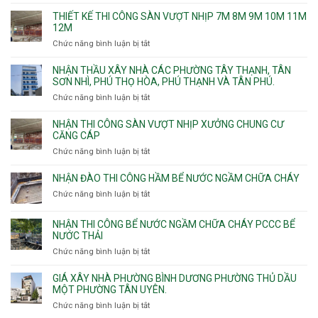
chống
THIẾT KẾ THI CÔNG SÀN VƯỢT NHỊP 7M 8M 9M 10M 11M
thấm
12M
nhà
Chức năng bình luận bị tắt
ở
vệ
Thiết
sinh
kế
NHẬN THẦU XÂY NHÀ CÁC PHƯỜNG TÂY THẠNH, TÂN
thi
SƠN NHÌ, PHÚ THỌ HÒA, PHÚ THẠNH VÀ TÂN PHÚ.
công
Chức năng bình luận bị tắt
ở
sàn
Nhận
vượt
thầu
NHẬN THI CÔNG SÀN VƯỢT NHỊP XƯỞNG CHUNG CƯ
nhịp
xây
CĂNG CÁP
7m
nhà
Chức năng bình luận bị tắt
ở
8m
các
Nhận
9m
phường
thi
10m
NHẬN ĐÀO THI CÔNG HẦM BỂ NƯỚC NGẦM CHỮA CHÁY
Tây
công
11m
Chức năng bình luận bị tắt
Thạnh,
ở
sàn
12m
Tân
Nhận
vượt
Sơn
đào
NHẬN THI CÔNG BỂ NƯỚC NGẦM CHỮA CHÁY PCCC BỂ
nhịp
Nhì,
thi
NƯỚC THẢI
xưởng
Phú
công
chung
Chức năng bình luận bị tắt
ở
Thọ
hầm
cư
Nhận
Hòa,
bể
căng
thi
GIÁ XÂY NHÀ PHƯỜNG BÌNH DƯƠNG PHƯỜNG THỦ DẦU
Phú
nước
cáp
công
MỘT PHƯỜNG TÂN UYÊN.
Thạnh
Ngầm
bể
và
chữa
Chức năng bình luận bị tắt
ở
nước
Tân
cháy
Giá