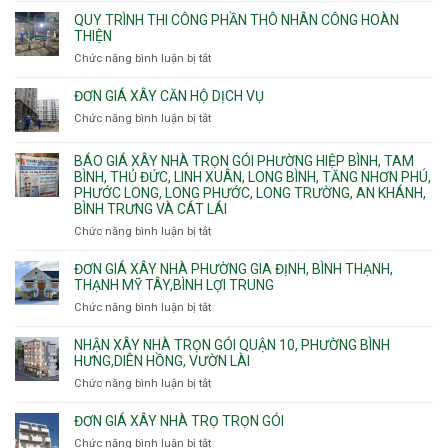
ngầm
Phú.
xây
QUY TRÌNH THI CÔNG PHẦN THÔ NHÂN CÔNG HOÀN
chữa
nhà
THIỆN
cháy
Phường
Chức năng bình luận bị tắt
ở
pccc
Bình
Quy
bể
Dương
trình
nước
ĐƠN GIÁ XÂY CĂN HỘ DỊCH VỤ
Phường
thi
thải
Chức năng bình luận bị tắt
Thủ
ở
công
Dầu
Đơn
phần
Một
giá
BÁO GIÁ XÂY NHÀ TRỌN GÓI PHƯỜNG HIỆP BÌNH, TAM
thô
Phường
xây
BÌNH, THỦ ĐỨC, LINH XUÂN, LONG BÌNH, TĂNG NHƠN PHÚ,
nhân
Tân
căn
PHƯỚC LONG, LONG PHƯỚC, LONG TRƯỜNG, AN KHÁNH,
công
Uyên.
hộ
BÌNH TRƯNG VÀ CÁT LÁI
hoàn
dịch
thiện
Chức năng bình luận bị tắt
ở
vụ
Báo
giá
ĐƠN GIÁ XÂY NHÀ PHƯỜNG GIA ĐỊNH, BÌNH THẠNH,
xây
THẠNH MỸ TÂY,BÌNH LỢI TRUNG
nhà
Chức năng bình luận bị tắt
ở
trọn
Đơn
gói
giá
NHẬN XÂY NHÀ TRỌN GÓI QUẬN 10, PHƯỜNG BÌNH
Phường
xây
HƯNG,DIÊN HỒNG, VƯỜN LÀI
Hiệp
nhà
Chức năng bình luận bị tắt
ở
Bình,
phường
Nhận
Tam
Gia
xây
Bình,
ĐƠN GIÁ XÂY NHÀ TRỌ TRỌN GÓI
Định,
nhà
Thủ
Chức năng bình luận bị tắt
Bình
ở