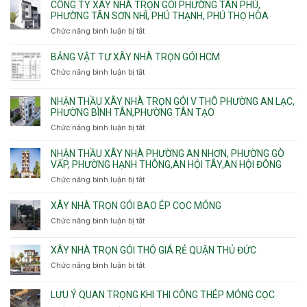
ty
CÔNG TY XÂY NHÀ TRỌN GÓI PHƯỜNG TÂN PHÚ,
C
Bình
Trung
xây
PHƯỜNG TÂN SƠN NHÌ, PHÚ THẠNH, PHÚ THỌ HÒA
vây
Trưng
Mỹ
nhà
chống
Chức năng bình luận bị tắt
ở
và
Tây,
Phường
sạt
Công
Cát
Tân
Tân
đào
ty
Lái
BẢNG VẬT TƯ XÂY NHÀ TRỌN GÓI HCM
Thới
Bình,
hầm
xây
Hiệp,
Chức năng bình luận bị tắt
Bảy
ở
nhà
Thới
Hiền,
Bảng
trọn
An
Tân
vật
NHẬN THẦU XÂY NHÀ TRỌN GÓI V THÔ PHƯỜNG AN LẠC,
gói
và
Sơn,Tân
tư
PHƯỜNG BÌNH TÂN,PHƯỜNG TÂN TẠO
Phường
An
Hòa,
xây
Tân
Phú
Chức năng bình luận bị tắt
ở
Tân
nhà
Phú,
Đông.
Nhận
Sơn
trọn
Phường
thầu
NHẬN THẦU XÂY NHÀ PHƯỜNG AN NHƠN, PHƯỜNG GÒ
Nhất
gói
Tân
xây
VẤP, PHƯỜNG HẠNH THÔNG,AN HỘI TÂY,AN HỘI ĐÔNG
HCM
Sơn
nhà
Chức năng bình luận bị tắt
ở
Nhì,
trọn
Nhận
Phú
gói
thầu
XÂY NHÀ TRỌN GÓI BAO ÉP CỌC MÓNG
Thạnh,
v
xây
Phú
Chức năng bình luận bị tắt
thô
ở
nhà
Thọ
Phường
Xây
Phường
Hòa
An
nhà
XÂY NHÀ TRỌN GÓI THÔ GIÁ RẺ QUẬN THỦ ĐỨC
An
Lạc,
trọn
Nhơn,
Chức năng bình luận bị tắt
ở
Phường
gói
Phường
Xây
Bình
bao
Gò
nhà
Tân,Phường
ép
LƯU Ý QUAN TRỌNG KHI THI CÔNG THÉP MÓNG CỌC
Vấp,
trọn
Tân
cọc