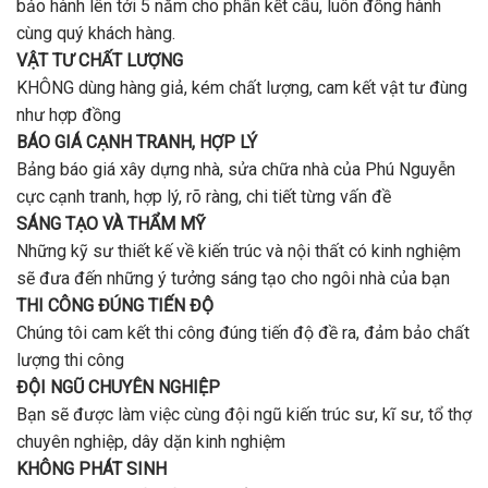
bảo hành lên tới 5 năm cho phần kết cấu, luôn đồng hành
cùng quý khách hàng.
VẬT TƯ CHẤT LƯỢNG
KHÔNG dùng hàng giả, kém chất lượng, cam kết vật tư đùng
như hợp đồng
BÁO GIÁ CẠNH TRANH, HỢP LÝ
Bảng báo giá xây dựng nhà, sửa chữa nhà của Phú Nguyễn
cực cạnh tranh, hợp lý, rõ ràng, chi tiết từng vấn đề
SÁNG TẠO VÀ THẨM MỸ
Những kỹ sư thiết kế về kiến trúc và nội thất có kinh nghiệm
sẽ đưa đến những ý tưởng sáng tạo cho ngôi nhà của bạn
THI CÔNG ĐÚNG TIẾN ĐỘ
Chúng tôi cam kết thi công đúng tiến độ đề ra, đảm bảo chất
lượng thi công
ĐỘI NGŨ CHUYÊN NGHIỆP
Bạn sẽ được làm việc cùng đội ngũ kiến trúc sư, kĩ sư, tổ thợ
chuyên nghiệp, dây dặn kinh nghiệm
KHÔNG PHÁT SINH