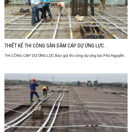
THIẾT KẾ THI CÔNG SÀN DẦM CÁP DỰ ỨNG LỰC .
THI CÔNG CÁP DỰ ỨNG LỰC Báo giá thi công dự ứng lực Phú Nguyễn...