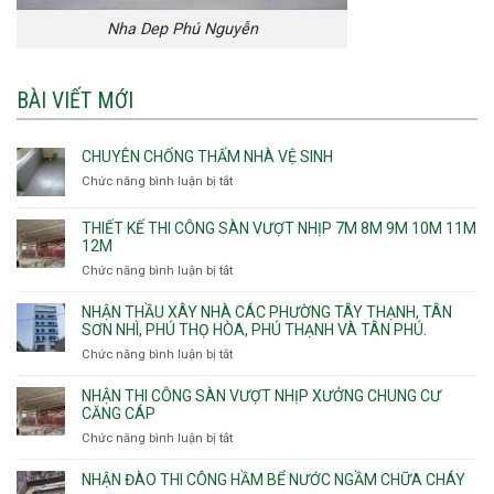
Nha Dep Phú Nguyễn
BÀI VIẾT MỚI
CHUYÊN CHỐNG THẤM NHÀ VỆ SINH
Chức năng bình luận bị tắt
ở
Chuyên
chống
THIẾT KẾ THI CÔNG SÀN VƯỢT NHỊP 7M 8M 9M 10M 11M
thấm
12M
nhà
Chức năng bình luận bị tắt
ở
vệ
Thiết
sinh
kế
NHẬN THẦU XÂY NHÀ CÁC PHƯỜNG TÂY THẠNH, TÂN
thi
SƠN NHÌ, PHÚ THỌ HÒA, PHÚ THẠNH VÀ TÂN PHÚ.
công
Chức năng bình luận bị tắt
ở
sàn
Nhận
vượt
thầu
NHẬN THI CÔNG SÀN VƯỢT NHỊP XƯỞNG CHUNG CƯ
nhịp
xây
CĂNG CÁP
7m
nhà
Chức năng bình luận bị tắt
ở
8m
các
Nhận
9m
phường
thi
10m
NHẬN ĐÀO THI CÔNG HẦM BỂ NƯỚC NGẦM CHỮA CHÁY
Tây