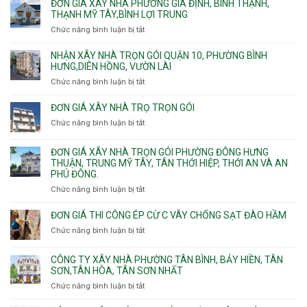
giá
ĐƠN GIÁ XÂY NHÀ PHƯỜNG GIA ĐỊNH, BÌNH THẠNH,
xây
THẠNH MỸ TÂY,BÌNH LỢI TRUNG
nhà
Chức năng bình luận bị tắt
ở
trọn
Đơn
gói
giá
NHẬN XÂY NHÀ TRỌN GÓI QUẬN 10, PHƯỜNG BÌNH
Phường
xây
HƯNG,DIÊN HỒNG, VƯỜN LÀI
Hiệp
nhà
Chức năng bình luận bị tắt
ở
Bình,
phường
Nhận
Tam
Gia
xây
Bình,
ĐƠN GIÁ XÂY NHÀ TRỌ TRỌN GÓI
Định,
nhà
Thủ
Chức năng bình luận bị tắt
Bình
ở
trọn
Đức,
Thạnh,
Đơn
gói
Linh
Thạnh
giá
ĐƠN GIÁ XÂY NHÀ TRỌN GÓI PHƯỜNG ĐÔNG HƯNG
Quận
Xuân,
Mỹ
xây
THUẬN, TRUNG MỸ TÂY, TÂN THỚI HIỆP, THỚI AN VÀ AN
10,
Long
Tây,Bình
nhà
PHÚ ĐÔNG.
Phường
Bình,
Lợi
trọ
Bình
Tăng
Chức năng bình luận bị tắt
ở
Trung
trọn
Hưng,Diên
Nhơn
Đơn
gói
Hồng,
Phú,
giá
ĐƠN GIÁ THI CÔNG ÉP CỪ C VÂY CHỐNG SẠT ĐÀO HẦM
Vườn
Phước
xây
Chức năng bình luận bị tắt
ở
Lài
Long,
nhà
Đơn
Long
trọn
giá
Phước,
CÔNG TY XÂY NHÀ PHƯỜNG TÂN BÌNH, BẢY HIỀN, TÂN
gói
thi
Long
SƠN,TÂN HÒA, TÂN SƠN NHẤT
Phường
công
Trường,
Đông
Chức năng bình luận bị tắt
ở
ép
An
Hưng
Công
cừ
Khánh,
Thuận,