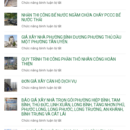
công
11m
Chức năng bình luận bị tắt
Thạnh,
ở
sàn
12m
Tân
Nhận
vượt
Sơn
đào
NHẬN THI CÔNG BỂ NƯỚC NGẦM CHỮA CHÁY PCCC BỂ
nhịp
Nhì,
thi
NƯỚC THẢI
xưởng
Phú
công
chung
Chức năng bình luận bị tắt
ở
Thọ
hầm
cư
Nhận
Hòa,
bể
căng
thi
GIÁ XÂY NHÀ PHƯỜNG BÌNH DƯƠNG PHƯỜNG THỦ DẦU
Phú
nước
cáp
công
MỘT PHƯỜNG TÂN UYÊN.
Thạnh
Ngầm
bể
và
chữa
Chức năng bình luận bị tắt
ở
nước
Tân
cháy
Giá
ngầm
Phú.
xây
QUY TRÌNH THI CÔNG PHẦN THÔ NHÂN CÔNG HOÀN
chữa
nhà
THIỆN
cháy
Phường
Chức năng bình luận bị tắt
ở
pccc
Bình
Quy
bể
Dương
trình
nước
ĐƠN GIÁ XÂY CĂN HỘ DỊCH VỤ
Phường
thi
thải
Chức năng bình luận bị tắt
Thủ
ở
công
Dầu
Đơn
phần
Một
giá
BÁO GIÁ XÂY NHÀ TRỌN GÓI PHƯỜNG HIỆP BÌNH, TAM
thô
Phường
xây
BÌNH, THỦ ĐỨC, LINH XUÂN, LONG BÌNH, TĂNG NHƠN PHÚ,
nhân
Tân
căn
PHƯỚC LONG, LONG PHƯỚC, LONG TRƯỜNG, AN KHÁNH,
công
Uyên.
hộ
BÌNH TRƯNG VÀ CÁT LÁI
hoàn
dịch
thiện
Chức năng bình luận bị tắt
ở
vụ
Báo