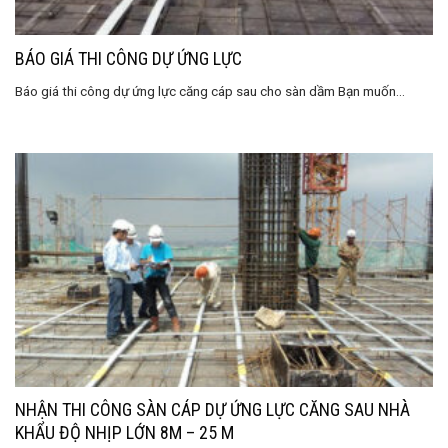
BÁO GIÁ THI CÔNG DỰ ỨNG LỰC
Báo giá thi công dự ứng lực căng cáp sau cho sàn dầm Bạn muốn...
NHẬN THI CÔNG SÀN CÁP DỰ ỨNG LỰC CĂNG SAU NHÀ
KHẨU ĐỘ NHỊP LỚN 8M – 25 M