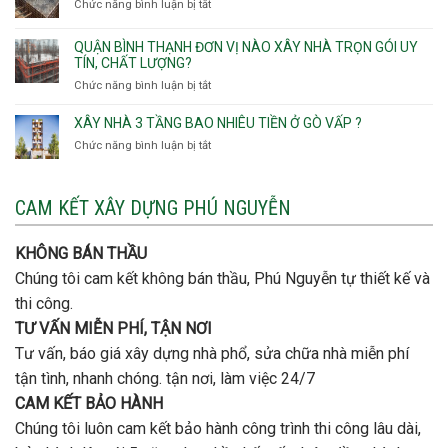
Phường
Chức năng bình luận bị tắt
ở
gói
Tạo
móng
Hạnh
Lưu
thô
Thông,An
ý
giá
QUẬN BÌNH THẠNH ĐƠN VỊ NÀO XÂY NHÀ TRỌN GÓI UY
Hội
quan
rẻ
TÍN, CHẤT LƯỢNG?
Tây,An
trọng
Quận
Chức năng bình luận bị tắt
ở
Hội
khi
Thủ
Quận
Đông
thi
Đức
Bình
XÂY NHÀ 3 TẦNG BAO NHIÊU TIỀN Ở GÒ VẤP ?
công
Thạnh
thép
Chức năng bình luận bị tắt
ở
đơn
móng
Xây
vị
cọc
nhà
nào
3
CAM KẾT XÂY DỰNG PHÚ NGUYỄN
xây
tầng
nhà
bao
trọn
nhiêu
KHÔNG BÁN THẦU
gói
tiền
uy
Chúng tôi cam kết không bán thầu, Phú Nguyễn tự thiết kế và
ở
tín,
Gò
thi công.
chất
Vấp
lượng?
TƯ VẤN MIỄN PHÍ, TẬN NƠI
?
Tư vấn, báo giá xây dựng nhà phổ, sửa chữa nhà miễn phí
tận tình, nhanh chóng. tận nơi, làm việc 24/7
CAM KẾT BẢO HÀNH
Chúng tôi luôn cam kết bảo hành công trình thi công lâu dài,