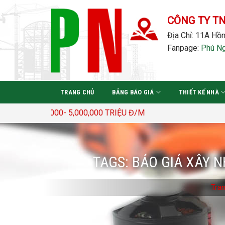
Bỏ
qua
CÔNG TY T
nội
Địa Chỉ: 11A Hồn
dung
Fanpage:
Phú N
TRANG CHỦ
BẢNG BÁO GIÁ
THIẾT KẾ NHÀ
,500,000- 5,000,000 TRIỆU Đ/M
TAGS:
BÁO GIÁ XÂY N
Tra