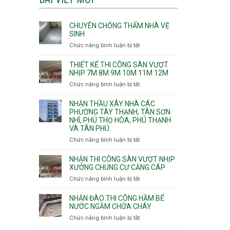
CHUYÊN CHỐNG THẤM NHÀ VỆ
SINH
Chức năng bình luận bị tắt
ở
Chuyên
chống
THIẾT KẾ THI CÔNG SÀN VƯỢT
thấm
NHỊP 7M 8M 9M 10M 11M 12M
nhà
Chức năng bình luận bị tắt
ở
vệ
Thiết
sinh
kế
NHẬN THẦU XÂY NHÀ CÁC
thi
PHƯỜNG TÂY THẠNH, TÂN SƠN
NHÌ, PHÚ THỌ HÒA, PHÚ THẠNH
công
VÀ TÂN PHÚ.
sàn
vượt
Chức năng bình luận bị tắt
ở
nhịp
Nhận
7m
thầu
NHẬN THI CÔNG SÀN VƯỢT NHỊP
8m
xây
XƯỞNG CHUNG CƯ CĂNG CÁP
9m
nhà
Chức năng bình luận bị tắt
ở
10m
các
Nhận
11m
phường
thi
NHẬN ĐÀO THI CÔNG HẦM BỂ
12m
Tây
công
NƯỚC NGẦM CHỮA CHÁY
Thạnh,
sàn
Chức năng bình luận bị tắt
ở
Tân
vượt
Nhận
Sơn