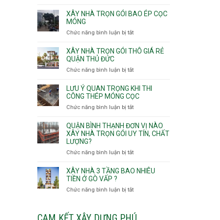
v
Thọ
Nhận
thô
Hòa
thầu
XÂY NHÀ TRỌN GÓI BAO ÉP CỌC
Phường
xây
MÓNG
An
nhà
Chức năng bình luận bị tắt
ở
Lạc,
Phường
Xây
Phường
An
nhà
XÂY NHÀ TRỌN GÓI THÔ GIÁ RẺ
Bình
Nhơn,
trọn
QUẬN THỦ ĐỨC
Tân,Phường
Phường
gói
Tân
Chức năng bình luận bị tắt
ở
Gò
bao
Tạo
Xây
Vấp,
ép
nhà
Phường
LƯU Ý QUAN TRỌNG KHI THI
cọc
trọn
CÔNG THÉP MÓNG CỌC
Hạnh
móng
gói
Thông,An
Chức năng bình luận bị tắt
ở
thô
Hội
Lưu
giá
Tây,An
ý
QUẬN BÌNH THẠNH ĐƠN VỊ NÀO
rẻ
Hội
quan
XÂY NHÀ TRỌN GÓI UY TÍN, CHẤT
Quận
Đông
LƯỢNG?
trọng
Thủ
khi
Chức năng bình luận bị tắt
ở
Đức
thi
Quận
công
Bình
XÂY NHÀ 3 TẦNG BAO NHIÊU
thép
Thạnh
TIỀN Ở GÒ VẤP ?
móng
đơn
Chức năng bình luận bị tắt
ở
cọc
vị
Xây
nào
nhà
xây
3
CAM KẾT XÂY DỰNG PHÚ
nhà