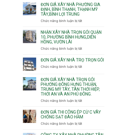
giá
ĐƠN GIÁ XÂY NHÀ PHƯỜNG GIA
xây
ĐỊNH, BÌNH THẠNH, THẠNH MỸ
TÂY,BÌNH LỢI TRUNG
nhà
trọn
Chức năng bình luận bị tắt
ở
gói
Đơn
Phường
giá
NHẬN XÂY NHÀ TRỌN GÓI QUẬN
Hiệp
xây
10, PHƯỜNG BÌNH HƯNG,DIÊN
Bình,
HỒNG, VƯỜN LÀI
nhà
Tam
phường
Chức năng bình luận bị tắt
ở
Bình,
Gia
Nhận
Thủ
Định,
xây
ĐƠN GIÁ XÂY NHÀ TRỌ TRỌN GÓI
Đức,
Bình
nhà
Linh
Chức năng bình luận bị tắt
ở
Thạnh,
trọn
Xuân,
Đơn
Thạnh
gói
Long
giá
Mỹ
ĐƠN GIÁ XÂY NHÀ TRỌN GÓI
Quận
Bình,
xây
Tây,Bình
PHƯỜNG ĐÔNG HƯNG THUẬN,
10,
Tăng
nhà
Lợi
TRUNG MỸ TÂY, TÂN THỚI HIỆP,
Phường
Nhơn
trọ
Trung
THỚI AN VÀ AN PHÚ ĐÔNG.
Bình
Phú,
trọn
Hưng,Diên
Chức năng bình luận bị tắt
Phước
ở
gói
Hồng,
Long,
Đơn
Vườn
Long
giá
ĐƠN GIÁ THI CÔNG ÉP CỪ C VÂY
Lài
Phước,
xây
CHỐNG SẠT ĐÀO HẦM
Long
nhà
Chức năng bình luận bị tắt
ở
Trường,
trọn
Đơn
An
gói
giá
CÔNG TY XÂY NHÀ PHƯỜNG TÂN