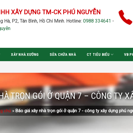
NHH XÂY DỰNG TM-CK PHÚ NGUYỄN
g Hà, P2, Tân Bình, Hồ Chí Minh.
Hotline:
0988 334641
-
guyễn
XÂY NHÀ XƯỞNG
SỬA CHỮA NHÀ
CT TIÊU BIỂU
VB P
HÀ TRỌN GÓI Ở QUẬN 7 – CÔNG TY 
ng chủ
»
Báo giá xây nhà trọn gói ở quận 7 - công ty xây dựng phú n