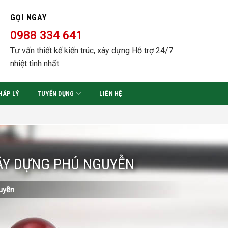
GỌI NGAY
0988 334 641
Tư vấn thiết kế kiến trúc, xây dựng Hỗ trợ 24/7
nhiệt tình nhất
HÁP LÝ
TUYỂN DỤNG
LIÊN HỆ
XÂY DỰNG PHÚ NGUYỄN
guyễn