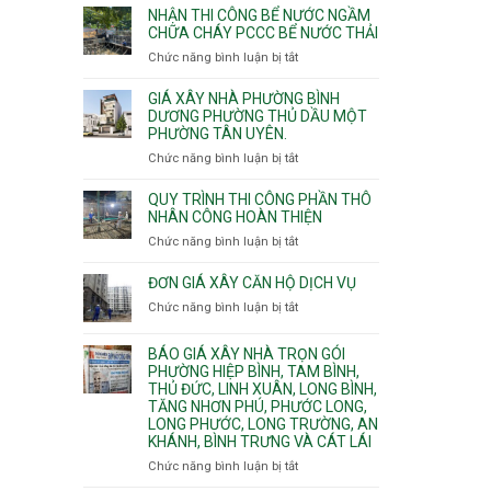
nhịp
đào
Nhì,
NHẬN THI CÔNG BỂ NƯỚC NGẦM
xưởng
thi
CHỮA CHÁY PCCC BỂ NƯỚC THẢI
Phú
chung
công
Thọ
Chức năng bình luận bị tắt
ở
cư
hầm
Hòa,
Nhận
căng
bể
Phú
thi
cáp
GIÁ XÂY NHÀ PHƯỜNG BÌNH
nước
Thạnh
công
DƯƠNG PHƯỜNG THỦ DẦU MỘT
Ngầm
và
PHƯỜNG TÂN UYÊN.
bể
chữa
Tân
nước
Chức năng bình luận bị tắt
ở
cháy
Phú.
ngầm
Giá
chữa
xây
QUY TRÌNH THI CÔNG PHẦN THÔ
cháy
nhà
NHÂN CÔNG HOÀN THIỆN
pccc
Phường
Chức năng bình luận bị tắt
ở
bể
Bình
Quy
nước
Dương
trình
ĐƠN GIÁ XÂY CĂN HỘ DỊCH VỤ
thải
Phường
thi
Chức năng bình luận bị tắt
Thủ
ở
công
Dầu
Đơn
phần
Một
giá
BÁO GIÁ XÂY NHÀ TRỌN GÓI
thô
Phường
xây
PHƯỜNG HIỆP BÌNH, TAM BÌNH,
nhân
Tân
căn
THỦ ĐỨC, LINH XUÂN, LONG BÌNH,
công
Uyên.
hộ
TĂNG NHƠN PHÚ, PHƯỚC LONG,
hoàn
dịch
LONG PHƯỚC, LONG TRƯỜNG, AN
thiện
vụ
KHÁNH, BÌNH TRƯNG VÀ CÁT LÁI
Chức năng bình luận bị tắt
ở
Báo