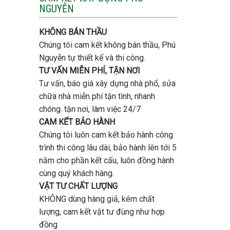
tầng
NGUYỄN
trọn
bao
gói
nhiêu
uy
tiền
KHÔNG BÁN THẦU
tín,
ở
chất
Chúng tôi cam kết không bán thầu, Phú
Gò
lượng?
Vấp
Nguyễn tự thiết kế và thi công.
?
TƯ VẤN MIỄN PHÍ, TẬN NƠI
Tư vấn, báo giá xây dựng nhà phổ, sửa
chữa nhà miễn phí tận tình, nhanh
chóng. tận nơi, làm việc 24/7
CAM KẾT BẢO HÀNH
Chúng tôi luôn cam kết bảo hành công
trình thi công lâu dài, bảo hành lên tới 5
năm cho phần kết cấu, luôn đồng hành
cùng quý khách hàng.
VẬT TƯ CHẤT LƯỢNG
KHÔNG dùng hàng giả, kém chất
lượng, cam kết vật tư đùng như hợp
đồng