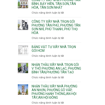
Khánh,
Phường
thi
BÌNH, BẢY HIỀN, TÂN SƠN,TÂN
Bình
Đông
HÒA, TÂN SƠN NHẤT
công
Trưng
Hưng
ép
Chức năng bình luận bị tắt
ở
và
Thuận,
cừ
Công
Cát
Trung
C
ty
CÔNG TY XÂY NHÀ TRỌN GÓI
Lái
Mỹ
vây
xây
PHƯỜNG TÂN PHÚ, PHƯỜNG TÂN
Tây,
chống
SƠN NHÌ, PHÚ THẠNH, PHÚ THỌ
nhà
Tân
sạt
HÒA
Phường
Thới
đào
Tân
Hiệp,
Chức năng bình luận bị tắt
ở
hầm
Bình,
Thới
Công
Bảy
An
ty
BẢNG VẬT TƯ XÂY NHÀ TRỌN
Hiền,
và
xây
GÓI HCM
Tân
An
nhà
Chức năng bình luận bị tắt
ở
Sơn,Tân
Phú
trọn
Bảng
Hòa,
Đông.
gói
vật
NHẬN THẦU XÂY NHÀ TRỌN GÓI
Tân
Phường
tư
V THÔ PHƯỜNG AN LẠC, PHƯỜNG
Sơn
Tân
BÌNH TÂN,PHƯỜNG TÂN TẠO
xây
Nhất
Phú,
nhà
Chức năng bình luận bị tắt
ở
Phường
trọn
Nhận
Tân
gói
thầu
NHẬN THẦU XÂY NHÀ PHƯỜNG
Sơn
HCM
xây
AN NHƠN, PHƯỜNG GÒ VẤP,
Nhì,
PHƯỜNG HẠNH THÔNG,AN HỘI
nhà
Phú
TÂY,AN HỘI ĐÔNG
trọn
Thạnh,
gói
Phú
Chức năng bình luận bị tắt
ở