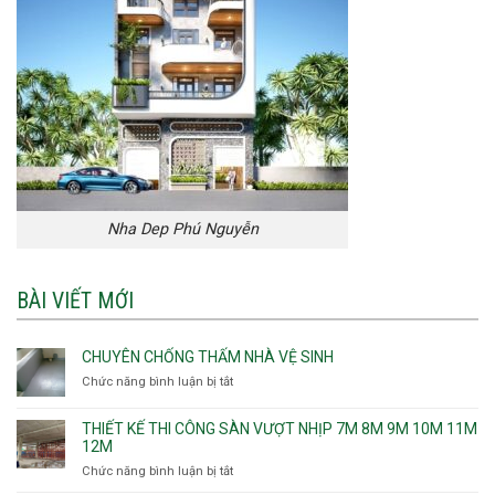
Nha Dep Phú Nguyễn
BÀI VIẾT MỚI
CHUYÊN CHỐNG THẤM NHÀ VỆ SINH
Chức năng bình luận bị tắt
ở
Chuyên
chống
THIẾT KẾ THI CÔNG SÀN VƯỢT NHỊP 7M 8M 9M 10M 11M
thấm
12M
nhà
Chức năng bình luận bị tắt
ở
vệ
Thiết
sinh