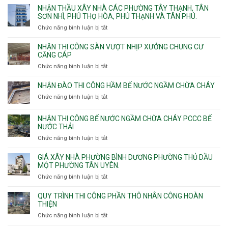
kế
NHẬN THẦU XÂY NHÀ CÁC PHƯỜNG TÂY THẠNH, TÂN
thi
SƠN NHÌ, PHÚ THỌ HÒA, PHÚ THẠNH VÀ TÂN PHÚ.
công
Chức năng bình luận bị tắt
ở
sàn
Nhận
vượt
thầu
NHẬN THI CÔNG SÀN VƯỢT NHỊP XƯỞNG CHUNG CƯ
nhịp
xây
CĂNG CÁP
7m
nhà
Chức năng bình luận bị tắt
ở
8m
các
Nhận
9m
phường
thi
10m
NHẬN ĐÀO THI CÔNG HẦM BỂ NƯỚC NGẦM CHỮA CHÁY
Tây
công
11m
Chức năng bình luận bị tắt
Thạnh,
ở
sàn
12m
Tân
Nhận
vượt
Sơn
đào
NHẬN THI CÔNG BỂ NƯỚC NGẦM CHỮA CHÁY PCCC BỂ
nhịp
Nhì,
thi
NƯỚC THẢI
xưởng
Phú
công
chung
Chức năng bình luận bị tắt
ở
Thọ
hầm
cư
Nhận
Hòa,
bể
căng
thi
GIÁ XÂY NHÀ PHƯỜNG BÌNH DƯƠNG PHƯỜNG THỦ DẦU
Phú
nước
cáp
công
MỘT PHƯỜNG TÂN UYÊN.
Thạnh
Ngầm
bể
và
chữa
Chức năng bình luận bị tắt
ở
nước
Tân
cháy
Giá
ngầm
Phú.
xây
QUY TRÌNH THI CÔNG PHẦN THÔ NHÂN CÔNG HOÀN
chữa
nhà
THIỆN
cháy
Phường
Chức năng bình luận bị tắt
ở
pccc
Bình
Quy
bể