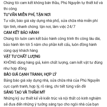
uy
Chúng tôi cam kết không bán thầu, Phú Nguyễn tự thiết kế và
ở
tín,
Gò
thi công.
chất
Vấp
lượng?
TƯ VẤN MIỄN PHÍ, TẬN NƠI
?
Tư vấn, báo giá xây dựng nhà phổ, sửa chữa nhà miễn phí
tận tình, nhanh chóng. tận nơi, làm việc 24/7
CAM KẾT BẢO HÀNH
Chúng tôi luôn cam kết bảo hành công trình thi công lâu dài,
bảo hành lên tới 5 năm cho phần kết cấu, luôn đồng hành
cùng quý khách hàng.
VẬT TƯ CHẤT LƯỢNG
KHÔNG dùng hàng giả, kém chất lượng, cam kết vật tư đùng
như hợp đồng
BÁO GIÁ CẠNH TRANH, HỢP LÝ
Bảng báo giá xây dựng nhà, sửa chữa nhà của Phú Nguyễn
cực cạnh tranh, hợp lý, rõ ràng, chi tiết từng vấn đề
SÁNG TẠO VÀ THẨM MỸ
Những kỹ sư thiết kế về kiến trúc và nội thất có kinh nghiệm
sẽ đưa đến những ý tưởng sáng tạo cho ngôi nhà của bạn