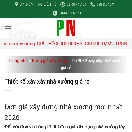
Bỏ
ĐỊA ĐIỂM
LIÊN HỆ
08:00 - 17:00
0988334641
qua
+84988334641
nội
dung
 dựng: GIÁ THÔ 3.000.000– 3.400.000 Đ/M2 TRỌN GÓI 4,500,000
Trang chủ
»
Bảng giá xây dựng
»
Thiết kế xây xây nhà xưởng
giá rẻ
Thiết kế xây xây nhà xưởng giá rẻ
Đơn giá xây dựng nhà xưởng mới nhất
2026
Đối với đơn vị chúng tôi thì đơn giá xây dựng nhà xưởng tùy