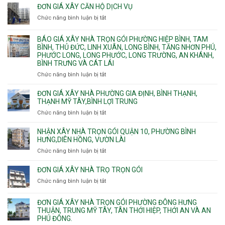
Dương
trình
nước
ĐƠN GIÁ XÂY CĂN HỘ DỊCH VỤ
Phường
thi
thải
Chức năng bình luận bị tắt
Thủ
ở
công
Dầu
Đơn
phần
Một
giá
BÁO GIÁ XÂY NHÀ TRỌN GÓI PHƯỜNG HIỆP BÌNH, TAM
thô
Phường
xây
BÌNH, THỦ ĐỨC, LINH XUÂN, LONG BÌNH, TĂNG NHƠN PHÚ,
nhân
Tân
căn
PHƯỚC LONG, LONG PHƯỚC, LONG TRƯỜNG, AN KHÁNH,
công
Uyên.
hộ
BÌNH TRƯNG VÀ CÁT LÁI
hoàn
dịch
thiện
Chức năng bình luận bị tắt
ở
vụ
Báo
giá
ĐƠN GIÁ XÂY NHÀ PHƯỜNG GIA ĐỊNH, BÌNH THẠNH,
xây
THẠNH MỸ TÂY,BÌNH LỢI TRUNG
nhà
Chức năng bình luận bị tắt
ở
trọn
Đơn
gói
giá
NHẬN XÂY NHÀ TRỌN GÓI QUẬN 10, PHƯỜNG BÌNH
Phường
xây
HƯNG,DIÊN HỒNG, VƯỜN LÀI
Hiệp
nhà
Chức năng bình luận bị tắt
ở
Bình,
phường
Nhận
Tam
Gia
xây
Bình,
ĐƠN GIÁ XÂY NHÀ TRỌ TRỌN GÓI
Định,
nhà
Thủ
Chức năng bình luận bị tắt
Bình
ở
trọn
Đức,
Thạnh,
Đơn
gói
Linh
Thạnh
giá
ĐƠN GIÁ XÂY NHÀ TRỌN GÓI PHƯỜNG ĐÔNG HƯNG
Quận
Xuân,
Mỹ
xây
THUẬN, TRUNG MỸ TÂY, TÂN THỚI HIỆP, THỚI AN VÀ AN
10,
Long
Tây,Bình
nhà
PHÚ ĐÔNG.
Phường
Bình,
Lợi
trọ