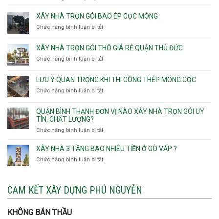
trọn
Nhận
Phú
gói
thầu
XÂY NHÀ TRỌN GÓI BAO ÉP CỌC MÓNG
Thạnh,
v
xây
Phú
Chức năng bình luận bị tắt
thô
ở
nhà
Thọ
Phường
Xây
Phường
Hòa
An
nhà
XÂY NHÀ TRỌN GÓI THÔ GIÁ RẺ QUẬN THỦ ĐỨC
An
Lạc,
trọn
Nhơn,
Chức năng bình luận bị tắt
ở
Phường
gói
Phường
Xây
Bình
bao
Gò
nhà
Tân,Phường
ép
LƯU Ý QUAN TRỌNG KHI THI CÔNG THÉP MÓNG CỌC
Vấp,
trọn
Tân
cọc
Phường
Chức năng bình luận bị tắt
ở
gói
Tạo
móng
Hạnh
Lưu
thô
Thông,An
ý
giá
QUẬN BÌNH THẠNH ĐƠN VỊ NÀO XÂY NHÀ TRỌN GÓI UY
Hội
quan
rẻ
TÍN, CHẤT LƯỢNG?
Tây,An
trọng
Quận
Chức năng bình luận bị tắt
ở
Hội
khi
Thủ
Quận
Đông
thi
Đức
Bình
XÂY NHÀ 3 TẦNG BAO NHIÊU TIỀN Ở GÒ VẤP ?
công
Thạnh
thép
Chức năng bình luận bị tắt
ở
đơn
móng
Xây
vị
cọc
nhà
nào
3
CAM KẾT XÂY DỰNG PHÚ NGUYỄN
xây
tầng
nhà
bao
trọn
nhiêu
KHÔNG BÁN THẦU
gói
tiền