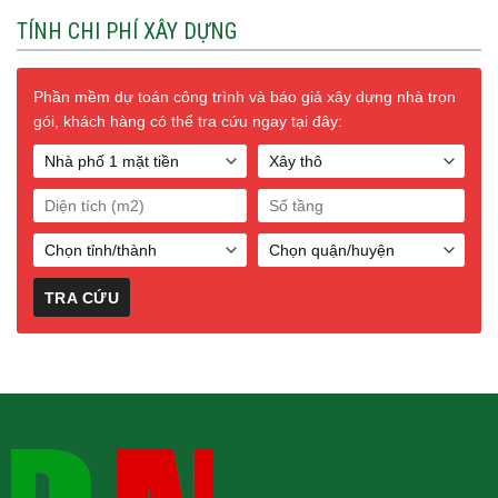
TÍNH CHI PHÍ XÂY DỰNG
Phần mềm dự toán công trình và báo giá xây dựng nhà trọn
gói, khách hàng có thể tra cứu ngay tại đây: