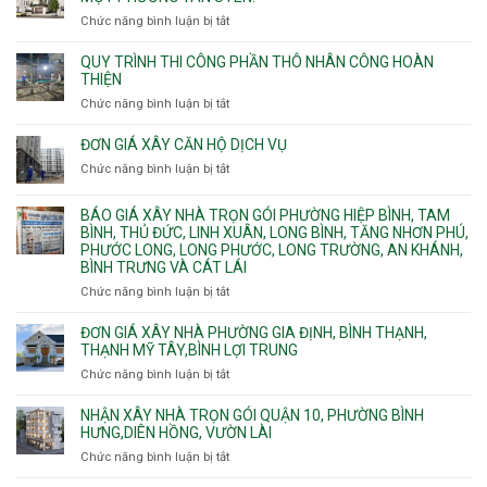
bể
và
chữa
Chức năng bình luận bị tắt
ở
nước
Tân
cháy
Giá
ngầm
Phú.
xây
QUY TRÌNH THI CÔNG PHẦN THÔ NHÂN CÔNG HOÀN
chữa
nhà
THIỆN
cháy
Phường
Chức năng bình luận bị tắt
ở
pccc
Bình
Quy
bể
Dương
trình
nước
ĐƠN GIÁ XÂY CĂN HỘ DỊCH VỤ
Phường
thi
thải
Chức năng bình luận bị tắt
Thủ
ở
công
Dầu
Đơn
phần
Một
giá
BÁO GIÁ XÂY NHÀ TRỌN GÓI PHƯỜNG HIỆP BÌNH, TAM
thô
Phường
xây
BÌNH, THỦ ĐỨC, LINH XUÂN, LONG BÌNH, TĂNG NHƠN PHÚ,
nhân
Tân
căn
PHƯỚC LONG, LONG PHƯỚC, LONG TRƯỜNG, AN KHÁNH,
công
Uyên.
hộ
BÌNH TRƯNG VÀ CÁT LÁI
hoàn
dịch
thiện
Chức năng bình luận bị tắt
ở
vụ
Báo
giá
ĐƠN GIÁ XÂY NHÀ PHƯỜNG GIA ĐỊNH, BÌNH THẠNH,
xây
THẠNH MỸ TÂY,BÌNH LỢI TRUNG
nhà
Chức năng bình luận bị tắt
ở
trọn
Đơn
gói
giá
NHẬN XÂY NHÀ TRỌN GÓI QUẬN 10, PHƯỜNG BÌNH
Phường
xây
HƯNG,DIÊN HỒNG, VƯỜN LÀI
Hiệp
nhà
Chức năng bình luận bị tắt
ở
Bình,
phường
Nhận
Tam
Gia