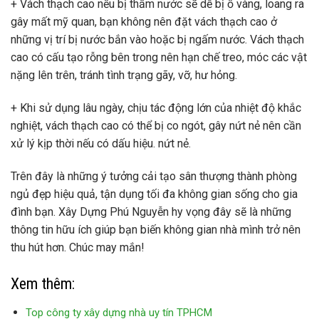
+ Vách thạch cao nếu bị thấm nước sẽ dễ bị ố vàng, loang ra
gây mất mỹ quan, bạn không nên đặt vách thạch cao ở
những vị trí bị nước bắn vào hoặc bị ngấm nước. Vách thạch
cao có cấu tạo rỗng bên trong nên hạn chế treo, móc các vật
nặng lên trên, tránh tình trạng gãy, vỡ, hư hỏng.
+ Khi sử dụng lâu ngày, chịu tác động lớn của nhiệt độ khắc
nghiệt, vách thạch cao có thể bị co ngót, gây nứt nẻ nên cần
xử lý kịp thời nếu có dấu hiệu. nứt nẻ.
Trên đây là những ý tưởng cải tạo sân thượng thành phòng
ngủ đẹp hiệu quả, tận dụng tối đa không gian sống cho gia
đình bạn. Xây Dựng Phú Nguyễn hy vọng đây sẽ là những
thông tin hữu ích giúp bạn biến không gian nhà mình trở nên
thu hút hơn. Chúc may mắn!
Xem thêm:
Top công ty xây dựng nhà uy tín TPHCM