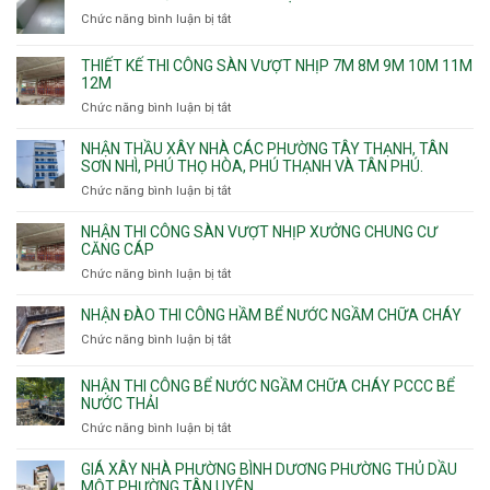
Chức năng bình luận bị tắt
ở
Chuyên
chống
THIẾT KẾ THI CÔNG SÀN VƯỢT NHỊP 7M 8M 9M 10M 11M
thấm
12M
nhà
Chức năng bình luận bị tắt
ở
vệ
Thiết
sinh
kế
NHẬN THẦU XÂY NHÀ CÁC PHƯỜNG TÂY THẠNH, TÂN
thi
SƠN NHÌ, PHÚ THỌ HÒA, PHÚ THẠNH VÀ TÂN PHÚ.
công
Chức năng bình luận bị tắt
ở
sàn
Nhận
vượt
thầu
NHẬN THI CÔNG SÀN VƯỢT NHỊP XƯỞNG CHUNG CƯ
nhịp
xây
CĂNG CÁP
7m
nhà
Chức năng bình luận bị tắt
ở
8m
các
Nhận
9m
phường
thi
10m
NHẬN ĐÀO THI CÔNG HẦM BỂ NƯỚC NGẦM CHỮA CHÁY
Tây
công
11m
Chức năng bình luận bị tắt
Thạnh,
ở
sàn
12m
Tân
Nhận
vượt
Sơn
đào
NHẬN THI CÔNG BỂ NƯỚC NGẦM CHỮA CHÁY PCCC BỂ
nhịp
Nhì,
thi
NƯỚC THẢI
xưởng
Phú
công
chung
Chức năng bình luận bị tắt
ở
Thọ
hầm
cư
Nhận
Hòa,
bể
căng
thi
GIÁ XÂY NHÀ PHƯỜNG BÌNH DƯƠNG PHƯỜNG THỦ DẦU
Phú
nước
cáp
công
MỘT PHƯỜNG TÂN UYÊN.
Thạnh
Ngầm