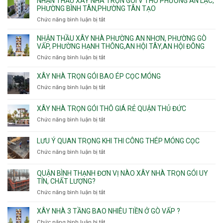
NHẬN THẦU XÂY NHÀ TRỌN GÓI V THÔ PHƯỜNG AN LẠC,
gói
và
Sơn,Tân
tư
PHƯỜNG BÌNH TÂN,PHƯỜNG TÂN TẠO
Phường
An
Hòa,
xây
Tân
Phú
Chức năng bình luận bị tắt
ở
Tân
nhà
Phú,
Đông.
Nhận
Sơn
trọn
Phường
thầu
NHẬN THẦU XÂY NHÀ PHƯỜNG AN NHƠN, PHƯỜNG GÒ
Nhất
gói
Tân
xây
VẤP, PHƯỜNG HẠNH THÔNG,AN HỘI TÂY,AN HỘI ĐÔNG
HCM
Sơn
nhà
Chức năng bình luận bị tắt
ở
Nhì,
trọn
Nhận
Phú
gói
thầu
XÂY NHÀ TRỌN GÓI BAO ÉP CỌC MÓNG
Thạnh,
v
xây
Phú
Chức năng bình luận bị tắt
thô
ở
nhà
Thọ
Phường
Xây
Phường
Hòa
An
nhà
XÂY NHÀ TRỌN GÓI THÔ GIÁ RẺ QUẬN THỦ ĐỨC
An
Lạc,
trọn
Nhơn,
Chức năng bình luận bị tắt
ở
Phường
gói
Phường
Xây
Bình
bao
Gò
nhà
Tân,Phường
ép
LƯU Ý QUAN TRỌNG KHI THI CÔNG THÉP MÓNG CỌC
Vấp,
trọn
Tân
cọc
Phường
Chức năng bình luận bị tắt
ở
gói
Tạo
móng
Hạnh
Lưu
thô
Thông,An
ý
giá
QUẬN BÌNH THẠNH ĐƠN VỊ NÀO XÂY NHÀ TRỌN GÓI UY
Hội
quan
rẻ
TÍN, CHẤT LƯỢNG?
Tây,An
trọng
Quận
Chức năng bình luận bị tắt
ở
Hội
khi
Thủ
Quận
Đông
thi
Đức
Bình
XÂY NHÀ 3 TẦNG BAO NHIÊU TIỀN Ở GÒ VẤP ?
công
Thạnh
thép
Chức năng bình luận bị tắt
ở