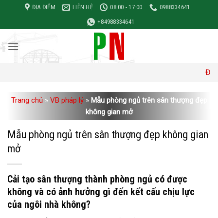
Bỏ
ĐỊA ĐIỂM
LIÊN HỆ
08:00 - 17:00
0988334641
qua
+84988334641
nội
dung
Đơn giá xây d
Trang chủ
»
VB pháp lý
»
Mẫu phòng ngủ trên sân thượng đẹp
không gian mở
Mẫu phòng ngủ trên sân thượng đẹp không gian
mở
Cải tạo sân thượng thành phòng ngủ có được
không và có ảnh hưởng gì đến kết cấu chịu lực
của ngôi nhà không?