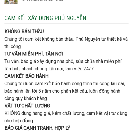
đơn
móng
Xây
vị
cọc
nhà
nào
3
CAM KẾT XÂY DỰNG PHÚ NGUYỄN
xây
tầng
nhà
bao
trọn
nhiêu
KHÔNG BÁN THẦU
gói
tiền
uy
Chúng tôi cam kết không bán thầu, Phú Nguyễn tự thiết kế và
ở
tín,
Gò
thi công.
chất
Vấp
lượng?
TƯ VẤN MIỄN PHÍ, TẬN NƠI
?
Tư vấn, báo giá xây dựng nhà phổ, sửa chữa nhà miễn phí
tận tình, nhanh chóng. tận nơi, làm việc 24/7
CAM KẾT BẢO HÀNH
Chúng tôi luôn cam kết bảo hành công trình thi công lâu dài,
bảo hành lên tới 5 năm cho phần kết cấu, luôn đồng hành
cùng quý khách hàng.
VẬT TƯ CHẤT LƯỢNG
KHÔNG dùng hàng giả, kém chất lượng, cam kết vật tư đùng
như hợp đồng
BÁO GIÁ CẠNH TRANH, HỢP LÝ