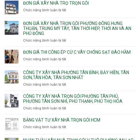
xây
Bình,
ĐƠN GIÁ XÂY NHÀ TRỌ TRỌN GÓI
Định,
nhà
Thủ
Chức năng bình luận bị tắt
Bình
ở
trọn
Đức,
Thạnh,
Đơn
gói
Linh
Thạnh
giá
ĐƠN GIÁ XÂY NHÀ TRỌN GÓI PHƯỜNG ĐÔNG HƯNG
Quận
Xuân,
Mỹ
xây
THUẬN, TRUNG MỸ TÂY, TÂN THỚI HIỆP, THỚI AN VÀ AN
10,
Long
Tây,Bình
nhà
PHÚ ĐÔNG.
Phường
Bình,
Lợi
trọ
Bình
Tăng
Chức năng bình luận bị tắt
ở
Trung
trọn
Hưng,Diên
Nhơn
Đơn
gói
Hồng,
Phú,
giá
ĐƠN GIÁ THI CÔNG ÉP CỪ C VÂY CHỐNG SẠT ĐÀO HẦM
Vườn
Phước
xây
Chức năng bình luận bị tắt
ở
Lài
Long,
nhà
Đơn
Long
trọn
giá
Phước,
CÔNG TY XÂY NHÀ PHƯỜNG TÂN BÌNH, BẢY HIỀN, TÂN
gói
thi
Long
SƠN,TÂN HÒA, TÂN SƠN NHẤT
Phường
công
Trường,
Đông
Chức năng bình luận bị tắt
ở
ép
An
Hưng
Công
cừ
Khánh,
Thuận,
ty
CÔNG TY XÂY NHÀ TRỌN GÓI PHƯỜNG TÂN PHÚ,
C
Bình
Trung
xây
PHƯỜNG TÂN SƠN NHÌ, PHÚ THẠNH, PHÚ THỌ HÒA
vây
Trưng
Mỹ
nhà
chống
Chức năng bình luận bị tắt
ở
và
Tây,
Phường
sạt
Công
Cát
Tân
Tân
đào
ty
Lái
BẢNG VẬT TƯ XÂY NHÀ TRỌN GÓI HCM
Thới
Bình,
hầm
xây
Hiệp,
Chức năng bình luận bị tắt
Bảy
ở
nhà
Thới
Hiền,
Bảng
trọn
An
Tân
vật