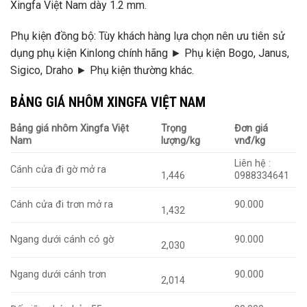
Xingfa Việt Nam dày 1.2 mm.
Phụ kiện đồng bộ: Tùy khách hàng lựa chọn nên ưu tiên sử
dụng phụ kiện Kinlong chính hãng ► Phụ kiện Bogo, Janus,
Sigico, Draho ► Phụ kiện thường khác.
BẢNG GIÁ NHÔM XINGFA VIỆT NAM
Bảng giá nhôm Xingfa Việt
Trọng
Đơn giá
Nam
lượng/kg
vnđ/kg
Liên hệ :
Cánh cửa đi gờ mở ra
1,446
0988334641
Cánh cửa đi trơn mở ra
90.000
1,432
Ngang dưới cánh có gờ
90.000
2,030
Ngang dưới cánh trơn
90.000
2,014