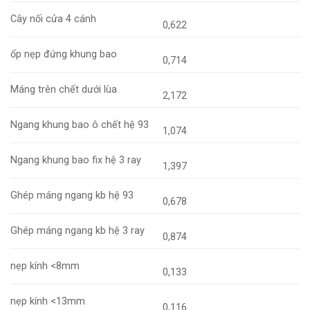
Cây nối cửa 4 cánh
0,622
ốp nẹp đứng khung bao
0,714
Máng trên chết dưới lùa
2,172
Ngang khung bao ô chết hệ 93
1,074
Ngang khung bao fix hệ 3 ray
1,397
Ghép máng ngang kb hệ 93
0,678
Ghép máng ngang kb hệ 3 ray
0,874
nẹp kính <8mm
0,133
nẹp kính <13mm
0,116