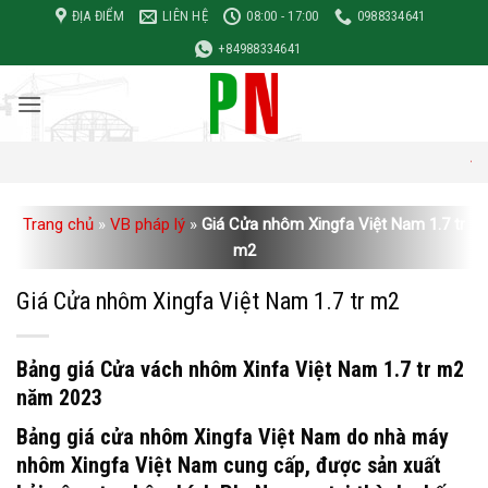
Bỏ
ĐỊA ĐIỂM
LIÊN HỆ
08:00 - 17:00
0988334641
qua
+84988334641
nội
dung
Đơn giá xây 
Trang chủ
»
VB pháp lý
»
Giá Cửa nhôm Xingfa Việt Nam 1.7 tr
m2
Giá Cửa nhôm Xingfa Việt Nam 1.7 tr m2
Bảng giá Cửa vách nhôm Xinfa Việt Nam 1.7 tr m2
năm 2023
Bảng giá cửa nhôm Xingfa Việt Nam do nhà máy
nhôm Xingfa Việt Nam cung cấp, được sản xuất