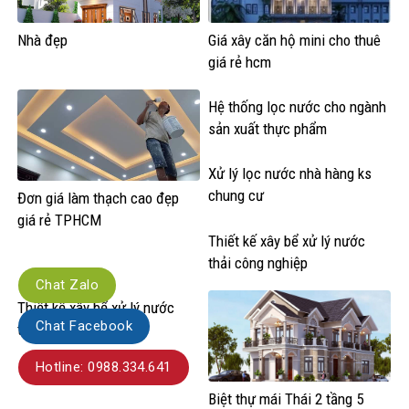
Nhà đẹp
Giá xây căn hộ mini cho thuê
giá rẻ hcm
Hệ thống lọc nước cho ngành
sản xuất thực phẩm
Xử lý lọc nước nhà hàng ks
chung cư
Đơn giá làm thạch cao đẹp
giá rẻ TPHCM
Thiết kế xây bể xử lý nước
thải công nghiệp
Chat Zalo
Thiết kế xây bể xử lý nước
Chat Facebook
thải giá rẻ
Hotline: 0988.334.641
Biệt thự mái Thái 2 tầng 5