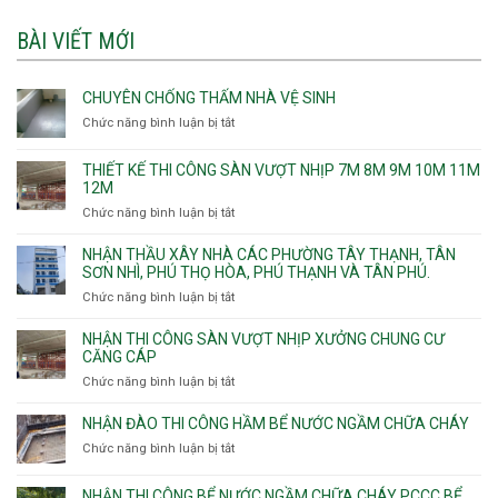
BÀI VIẾT MỚI
CHUYÊN CHỐNG THẤM NHÀ VỆ SINH
Chức năng bình luận bị tắt
ở
Chuyên
chống
THIẾT KẾ THI CÔNG SÀN VƯỢT NHỊP 7M 8M 9M 10M 11M
thấm
12M
nhà
Chức năng bình luận bị tắt
ở
vệ
Thiết
sinh
kế
NHẬN THẦU XÂY NHÀ CÁC PHƯỜNG TÂY THẠNH, TÂN
thi
SƠN NHÌ, PHÚ THỌ HÒA, PHÚ THẠNH VÀ TÂN PHÚ.
công
Chức năng bình luận bị tắt
ở
sàn
Nhận
vượt
thầu
NHẬN THI CÔNG SÀN VƯỢT NHỊP XƯỞNG CHUNG CƯ
nhịp
xây
CĂNG CÁP
7m
nhà
Chức năng bình luận bị tắt
ở
8m
các
Nhận
9m
phường
thi
10m
NHẬN ĐÀO THI CÔNG HẦM BỂ NƯỚC NGẦM CHỮA CHÁY
Tây
công
11m
Chức năng bình luận bị tắt
Thạnh,
ở
sàn
12m
Tân
Nhận
vượt
Sơn
đào
NHẬN THI CÔNG BỂ NƯỚC NGẦM CHỮA CHÁY PCCC BỂ
nhịp