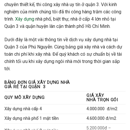
chuyên thiết kế, thi công xây nhà uy tín ở quận 3. Với kinh
nghiệm của mình chúng tôi đã thi công hàng trăm các công
trình.
Xây dựng
nhà phố, biệt thự, nhà ở cấp 4 lớn nhỏ tại
Quận 3 và quận huyện lân cận thành phố Hồ Chí Minh.
Dưới đây là một vài thông tin về dịch vụ xây dựng nhà tại
Quận 3 của Phú Nguyễn. Cùng bảng giá xây nhà và cách dự
toán chi phí khi xây nhà. Để quý khách có sự chuẩn bị về tài
chính tối ưu khi xây dựng ngôi nhà mới trong thời gian sắp
tới.
BẢNG ĐƠN
GIÁ XÂY
DỰNG
NHÀ
GIÁ
RẺ TẠI
QUẬN 3
GIÁ XÂY
QUY MÔ XÂY DỰNG
NHÀ
TRỌN GÓI
Xây dựng nhà cấp 4
4.000.000 đ/m2
Xây dựng nhà phố 1 mặt tiền
4.600.000 đ/m2
5.200.000đ –