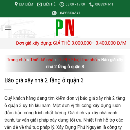
Bỏ
ĐỊA ĐIỂM
LIÊN HỆ
08:00 - 17:00
0988334641
qua
+84988334641
nội
dung
Đơn giá xây dựng: GIÁ THÔ 3.000.000– 3.400.000 Đ/M2 TRỌN GÓ
Trang chủ
»
Thiết kế nhà
»
Thiết kế biệt thự phố
»
Báo giá xây
nhà 2 tầng ở quận 3
Báo giá xây nhà 2 tầng ở quận 3
Quý khách hàng đang tìm kiếm đơn vị báo giá xây nhà 2 tầng
ở quận 3 uy tín lâu năm. Một đơn vị thi công xây dựng luôn
đảm bảo công trình chất lượng. Giá dịch vụ xây nhà cạnh
tranh, tư vấn giải pháp xây dựng tối ưu. Nhiệt tình hỗ trợ các
vấn đề về thủ tục pháp lý. Xây Dựng Phú Nguyễn là công ty