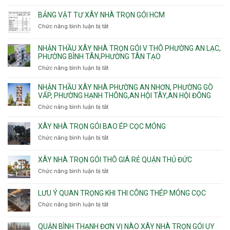
Phường
sạt
Công
Cát
Tân
Tân
đào
ty
Lái
BẢNG VẬT TƯ XÂY NHÀ TRỌN GÓI HCM
Thới
Bình,
hầm
xây
Hiệp,
Chức năng bình luận bị tắt
Bảy
ở
nhà
Thới
Hiền,
Bảng
trọn
An
Tân
vật
NHẬN THẦU XÂY NHÀ TRỌN GÓI V THÔ PHƯỜNG AN LẠC,
gói
và
Sơn,Tân
tư
PHƯỜNG BÌNH TÂN,PHƯỜNG TÂN TẠO
Phường
An
Hòa,
xây
Tân
Phú
Chức năng bình luận bị tắt
ở
Tân
nhà
Phú,
Đông.
Nhận
Sơn
trọn
Phường
thầu
NHẬN THẦU XÂY NHÀ PHƯỜNG AN NHƠN, PHƯỜNG GÒ
Nhất
gói
Tân
xây
VẤP, PHƯỜNG HẠNH THÔNG,AN HỘI TÂY,AN HỘI ĐÔNG
HCM
Sơn
nhà
Chức năng bình luận bị tắt
ở
Nhì,
trọn
Nhận
Phú
gói
thầu
XÂY NHÀ TRỌN GÓI BAO ÉP CỌC MÓNG
Thạnh,
v
xây
Phú
Chức năng bình luận bị tắt
thô
ở
nhà
Thọ
Phường
Xây
Phường
Hòa
An
nhà
XÂY NHÀ TRỌN GÓI THÔ GIÁ RẺ QUẬN THỦ ĐỨC
An
Lạc,
trọn
Nhơn,
Chức năng bình luận bị tắt
ở
Phường
gói
Phường
Xây
Bình
bao
Gò
nhà
Tân,Phường
ép
LƯU Ý QUAN TRỌNG KHI THI CÔNG THÉP MÓNG CỌC
Vấp,
trọn
Tân
cọc
Phường
Chức năng bình luận bị tắt
ở
gói
Tạo
móng
Hạnh
Lưu
thô
Thông,An
ý
giá
QUẬN BÌNH THẠNH ĐƠN VỊ NÀO XÂY NHÀ TRỌN GÓI UY
Hội