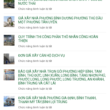
Nhì,
thi
NƯỚC THẢI
xưởng
Phú
công
chung
Chức năng bình luận bị tắt
ở
Thọ
hầm
cư
Nhận
Hòa,
bể
căng
thi
GIÁ XÂY NHÀ PHƯỜNG BÌNH DƯƠNG PHƯỜNG THỦ DẦU
Phú
nước
cáp
công
MỘT PHƯỜNG TÂN UYÊN.
Thạnh
Ngầm
bể
và
chữa
Chức năng bình luận bị tắt
ở
nước
Tân
cháy
Giá
ngầm
Phú.
xây
QUY TRÌNH THI CÔNG PHẦN THÔ NHÂN CÔNG HOÀN
chữa
nhà
THIỆN
cháy
Phường
Chức năng bình luận bị tắt
ở
pccc
Bình
Quy
bể
Dương
trình
nước
ĐƠN GIÁ XÂY CĂN HỘ DỊCH VỤ
Phường
thi
thải
Chức năng bình luận bị tắt
Thủ
ở
công
Dầu
Đơn
phần
Một
giá
BÁO GIÁ XÂY NHÀ TRỌN GÓI PHƯỜNG HIỆP BÌNH, TAM
thô
Phường
xây
BÌNH, THỦ ĐỨC, LINH XUÂN, LONG BÌNH, TĂNG NHƠN PHÚ,
nhân
Tân
căn
PHƯỚC LONG, LONG PHƯỚC, LONG TRƯỜNG, AN KHÁNH,
công
Uyên.
hộ
BÌNH TRƯNG VÀ CÁT LÁI
hoàn
dịch
thiện
Chức năng bình luận bị tắt
ở
vụ
Báo
giá
ĐƠN GIÁ XÂY NHÀ PHƯỜNG GIA ĐỊNH, BÌNH THẠNH,
xây
THẠNH MỸ TÂY,BÌNH LỢI TRUNG
nhà
Chức năng bình luận bị tắt
ở
trọn