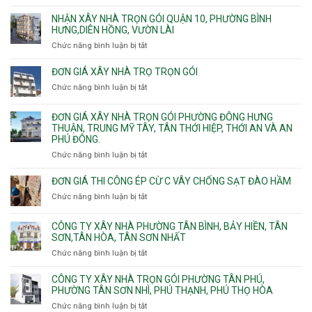
Đơn
gói
giá
NHẬN XÂY NHÀ TRỌN GÓI QUẬN 10, PHƯỜNG BÌNH
Phường
xây
HƯNG,DIÊN HỒNG, VƯỜN LÀI
Hiệp
nhà
Chức năng bình luận bị tắt
ở
Bình,
phường
Nhận
Tam
Gia
xây
Bình,
ĐƠN GIÁ XÂY NHÀ TRỌ TRỌN GÓI
Định,
nhà
Thủ
Chức năng bình luận bị tắt
Bình
ở
trọn
Đức,
Thạnh,
Đơn
gói
Linh
Thạnh
giá
ĐƠN GIÁ XÂY NHÀ TRỌN GÓI PHƯỜNG ĐÔNG HƯNG
Quận
Xuân,
Mỹ
xây
THUẬN, TRUNG MỸ TÂY, TÂN THỚI HIỆP, THỚI AN VÀ AN
10,
Long
Tây,Bình
nhà
PHÚ ĐÔNG.
Phường
Bình,
Lợi
trọ
Bình
Tăng
Chức năng bình luận bị tắt
ở
Trung
trọn
Hưng,Diên
Nhơn
Đơn
gói
Hồng,
Phú,
giá
ĐƠN GIÁ THI CÔNG ÉP CỪ C VÂY CHỐNG SẠT ĐÀO HẦM
Vườn
Phước
xây
Chức năng bình luận bị tắt
ở
Lài
Long,
nhà
Đơn
Long
trọn
giá
Phước,
CÔNG TY XÂY NHÀ PHƯỜNG TÂN BÌNH, BẢY HIỀN, TÂN
gói
thi
Long
SƠN,TÂN HÒA, TÂN SƠN NHẤT
Phường
công
Trường,
Đông
Chức năng bình luận bị tắt
ở
ép
An
Hưng
Công
cừ
Khánh,
Thuận,
ty
CÔNG TY XÂY NHÀ TRỌN GÓI PHƯỜNG TÂN PHÚ,
C
Bình
Trung
xây
PHƯỜNG TÂN SƠN NHÌ, PHÚ THẠNH, PHÚ THỌ HÒA
vây
Trưng
Mỹ
nhà
chống
Chức năng bình luận bị tắt
ở
và
Tây,