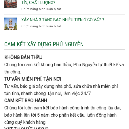
quan
rẻ
TÍN, CHẤT LƯỢNG?
Tây,An
trọng
Quận
Chức năng bình luận bị tắt
ở
Hội
khi
Thủ
Quận
Đông
thi
Đức
Bình
XÂY NHÀ 3 TẦNG BAO NHIÊU TIỀN Ở GÒ VẤP ?
công
Thạnh
thép
Chức năng bình luận bị tắt
ở
đơn
móng
Xây
vị
cọc
nhà
nào
3
CAM KẾT XÂY DỰNG PHÚ NGUYỄN
xây
tầng
nhà
bao
trọn
nhiêu
KHÔNG BÁN THẦU
gói
tiền
uy
Chúng tôi cam kết không bán thầu, Phú Nguyễn tự thiết kế và
ở
tín,
Gò
thi công.
chất
Vấp
lượng?
TƯ VẤN MIỄN PHÍ, TẬN NƠI
?
Tư vấn, báo giá xây dựng nhà phổ, sửa chữa nhà miễn phí
tận tình, nhanh chóng. tận nơi, làm việc 24/7
CAM KẾT BẢO HÀNH
Chúng tôi luôn cam kết bảo hành công trình thi công lâu dài,
bảo hành lên tới 5 năm cho phần kết cấu, luôn đồng hành
cùng quý khách hàng.