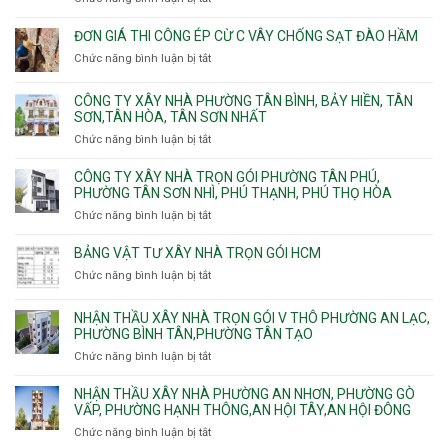
Trung
trọn
Hưng,Diên
Nhơn
Đơn
gói
Hồng,
Phú,
giá
ĐƠN GIÁ THI CÔNG ÉP CỪ C VÂY CHỐNG SẠT ĐÀO HẦM
Vườn
Phước
xây
Chức năng bình luận bị tắt
ở
Lài
Long,
nhà
Đơn
Long
trọn
giá
Phước,
CÔNG TY XÂY NHÀ PHƯỜNG TÂN BÌNH, BẢY HIỀN, TÂN
gói
thi
Long
SƠN,TÂN HÒA, TÂN SƠN NHẤT
Phường
công
Trường,
Đông
Chức năng bình luận bị tắt
ở
ép
An
Hưng
Công
cừ
Khánh,
Thuận,
ty
CÔNG TY XÂY NHÀ TRỌN GÓI PHƯỜNG TÂN PHÚ,
C
Bình
Trung
xây
PHƯỜNG TÂN SƠN NHÌ, PHÚ THẠNH, PHÚ THỌ HÒA
vây
Trưng
Mỹ
nhà
chống
Chức năng bình luận bị tắt
ở
và
Tây,
Phường
sạt
Công
Cát
Tân
Tân
đào
ty
Lái
BẢNG VẬT TƯ XÂY NHÀ TRỌN GÓI HCM
Thới
Bình,
hầm
xây
Hiệp,
Chức năng bình luận bị tắt
Bảy
ở
nhà
Thới
Hiền,
Bảng
trọn
An
Tân
vật
NHẬN THẦU XÂY NHÀ TRỌN GÓI V THÔ PHƯỜNG AN LẠC,
gói
và
Sơn,Tân
tư
PHƯỜNG BÌNH TÂN,PHƯỜNG TÂN TẠO
Phường
An
Hòa,
xây
Tân
Phú
Chức năng bình luận bị tắt
ở
Tân
nhà
Phú,
Đông.
Nhận
Sơn
trọn
Phường
thầu
NHẬN THẦU XÂY NHÀ PHƯỜNG AN NHƠN, PHƯỜNG GÒ
Nhất
gói
Tân
xây
VẤP, PHƯỜNG HẠNH THÔNG,AN HỘI TÂY,AN HỘI ĐÔNG
HCM
Sơn
nhà
Chức năng bình luận bị tắt
ở
Nhì,
trọn