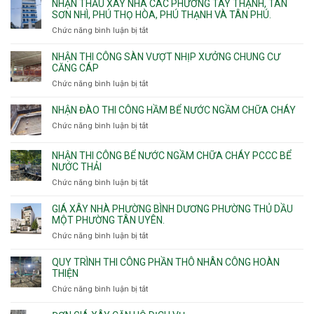
kế
NHẬN THẦU XÂY NHÀ CÁC PHƯỜNG TÂY THẠNH, TÂN
thi
SƠN NHÌ, PHÚ THỌ HÒA, PHÚ THẠNH VÀ TÂN PHÚ.
công
Chức năng bình luận bị tắt
ở
sàn
Nhận
vượt
thầu
NHẬN THI CÔNG SÀN VƯỢT NHỊP XƯỞNG CHUNG CƯ
nhịp
xây
CĂNG CÁP
7m
nhà
Chức năng bình luận bị tắt
ở
8m
các
Nhận
9m
phường
thi
10m
NHẬN ĐÀO THI CÔNG HẦM BỂ NƯỚC NGẦM CHỮA CHÁY
Tây
công
11m
Chức năng bình luận bị tắt
Thạnh,
ở
sàn
12m
Tân
Nhận
vượt
Sơn
đào
NHẬN THI CÔNG BỂ NƯỚC NGẦM CHỮA CHÁY PCCC BỂ
nhịp
Nhì,
thi
NƯỚC THẢI
xưởng
Phú
công
chung
Chức năng bình luận bị tắt
ở
Thọ
hầm
cư
Nhận
Hòa,
bể
căng
thi
GIÁ XÂY NHÀ PHƯỜNG BÌNH DƯƠNG PHƯỜNG THỦ DẦU
Phú
nước
cáp
công
MỘT PHƯỜNG TÂN UYÊN.
Thạnh
Ngầm
bể
và
chữa
Chức năng bình luận bị tắt
ở
nước
Tân
cháy
Giá
ngầm
Phú.
xây
QUY TRÌNH THI CÔNG PHẦN THÔ NHÂN CÔNG HOÀN
chữa
nhà
THIỆN
cháy
Phường
Chức năng bình luận bị tắt
ở
pccc
Bình
Quy
bể
Dương
trình
nước