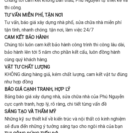
Chúng tôi cam kết không bán thầu, Phú Nguyễn tự thiết kế và
ở
tín,
Gò
thi công.
chất
Vấp
lượng?
TƯ VẤN MIỄN PHÍ, TẬN NƠI
?
Tư vấn, báo giá xây dựng nhà phổ, sửa chữa nhà miễn phí
tận tình, nhanh chóng. tận nơi, làm việc 24/7
CAM KẾT BẢO HÀNH
Chúng tôi luôn cam kết bảo hành công trình thi công lâu dài,
bảo hành lên tới 5 năm cho phần kết cấu, luôn đồng hành
cùng quý khách hàng.
VẬT TƯ CHẤT LƯỢNG
KHÔNG dùng hàng giả, kém chất lượng, cam kết vật tư đùng
như hợp đồng
BÁO GIÁ CẠNH TRANH, HỢP LÝ
Bảng báo giá xây dựng nhà, sửa chữa nhà của Phú Nguyễn
cực cạnh tranh, hợp lý, rõ ràng, chi tiết từng vấn đề
SÁNG TẠO VÀ THẨM MỸ
Những kỹ sư thiết kế về kiến trúc và nội thất có kinh nghiệm
sẽ đưa đến những ý tưởng sáng tạo cho ngôi nhà của bạn