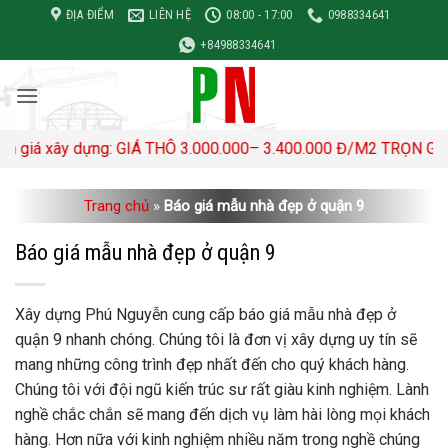
Bỏ
ĐỊA ĐIỂM
LIÊN HỆ
08:00 - 17:00
0988334641
qua
+84988334641
nội
dung
ây dựng: GIÁ THÔ 3.000.000– 3.400.000 Đ/M2 TRỌN GÓI 4,500,0
Trang chủ
»
Báo giá mẫu nhà đẹp ở quận 9
Báo giá mẫu nhà đẹp ở quận 9
Xây dựng Phú Nguyễn cung cấp báo giá mẫu nhà đẹp ở
quận 9 nhanh chóng. Chúng tôi là đơn vị xây dựng uy tín sẽ
mang những công trình đẹp nhất đến cho quý khách hàng.
Chúng tôi với đội ngũ kiến trúc sư rất giàu kinh nghiệm. Lành
nghề chắc chắn sẽ mang đến dịch vụ làm hài lòng mọi khách
hàng. Hơn nữa với kinh nghiệm nhiều năm trong nghề chúng