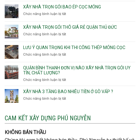
Nhận
Phú
gói
thầu
XÂY NHÀ TRỌN GÓI BAO ÉP CỌC MÓNG
Thạnh,
v
xây
Phú
Chức năng bình luận bị tắt
thô
ở
nhà
Thọ
Phường
Xây
Phường
Hòa
An
nhà
XÂY NHÀ TRỌN GÓI THÔ GIÁ RẺ QUẬN THỦ ĐỨC
An
Lạc,
trọn
Nhơn,
Chức năng bình luận bị tắt
ở
Phường
gói
Phường
Xây
Bình
bao
Gò
nhà
Tân,Phường
ép
LƯU Ý QUAN TRỌNG KHI THI CÔNG THÉP MÓNG CỌC
Vấp,
trọn
Tân
cọc
Phường
Chức năng bình luận bị tắt
ở
gói
Tạo
móng
Hạnh
Lưu
thô
Thông,An
ý
giá
QUẬN BÌNH THẠNH ĐƠN VỊ NÀO XÂY NHÀ TRỌN GÓI UY
Hội
quan
rẻ
TÍN, CHẤT LƯỢNG?
Tây,An
trọng
Quận
Chức năng bình luận bị tắt
ở
Hội
khi
Thủ
Quận
Đông
thi
Đức
Bình
XÂY NHÀ 3 TẦNG BAO NHIÊU TIỀN Ở GÒ VẤP ?
công
Thạnh
thép
Chức năng bình luận bị tắt
ở
đơn
móng
Xây
vị
cọc
nhà
nào
3
CAM KẾT XÂY DỰNG PHÚ NGUYỄN
xây
tầng
nhà
bao
trọn
nhiêu
KHÔNG BÁN THẦU
gói
tiền
uy