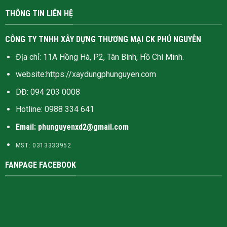
THÔNG TIN LIÊN HỆ
CÔNG TY TNHH XÂY DỰNG THƯƠNG MẠI CK PHÚ NGUYỄN
Địa chỉ: 11A Hồng Hà, P2, Tân Bình, Hồ Chí Minh.
website:
https://xaydungphunguyen.com
DĐ: 094 203 0008
Hotline:
0988 334 641
Email: phunguyenxd2@gmail.com
MST: 0313333952
FANPAGE FACEBOOK