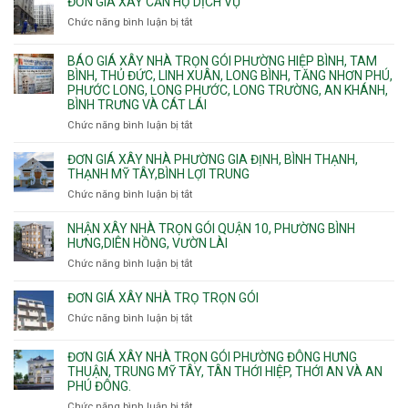
ĐƠN GIÁ XÂY CĂN HỘ DỊCH VỤ
Phường
thi
thải
Chức năng bình luận bị tắt
Thủ
ở
công
Dầu
Đơn
phần
Một
giá
BÁO GIÁ XÂY NHÀ TRỌN GÓI PHƯỜNG HIỆP BÌNH, TAM
thô
Phường
xây
BÌNH, THỦ ĐỨC, LINH XUÂN, LONG BÌNH, TĂNG NHƠN PHÚ,
nhân
Tân
căn
PHƯỚC LONG, LONG PHƯỚC, LONG TRƯỜNG, AN KHÁNH,
công
Uyên.
hộ
BÌNH TRƯNG VÀ CÁT LÁI
hoàn
dịch
thiện
Chức năng bình luận bị tắt
ở
vụ
Báo
giá
ĐƠN GIÁ XÂY NHÀ PHƯỜNG GIA ĐỊNH, BÌNH THẠNH,
xây
THẠNH MỸ TÂY,BÌNH LỢI TRUNG
nhà
Chức năng bình luận bị tắt
ở
trọn
Đơn
gói
giá
NHẬN XÂY NHÀ TRỌN GÓI QUẬN 10, PHƯỜNG BÌNH
Phường
xây
HƯNG,DIÊN HỒNG, VƯỜN LÀI
Hiệp
nhà
Chức năng bình luận bị tắt
ở
Bình,
phường
Nhận
Tam
Gia
xây
Bình,
ĐƠN GIÁ XÂY NHÀ TRỌ TRỌN GÓI
Định,
nhà
Thủ
Chức năng bình luận bị tắt
Bình
ở
trọn
Đức,
Thạnh,
Đơn
gói
Linh
Thạnh
giá
ĐƠN GIÁ XÂY NHÀ TRỌN GÓI PHƯỜNG ĐÔNG HƯNG
Quận
Xuân,
Mỹ
xây
THUẬN, TRUNG MỸ TÂY, TÂN THỚI HIỆP, THỚI AN VÀ AN
10,
Long
Tây,Bình
nhà
PHÚ ĐÔNG.
Phường
Bình,
Lợi
trọ
Bình
Tăng
Chức năng bình luận bị tắt
ở