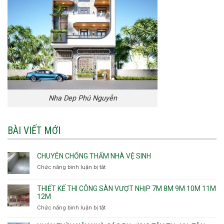
Nha Dep Phú Nguyễn
BÀI VIẾT MỚI
CHUYÊN CHỐNG THẤM NHÀ VỆ SINH
Chức năng bình luận bị tắt
ở
Chuyên
chống
THIẾT KẾ THI CÔNG SÀN VƯỢT NHỊP 7M 8M 9M 10M 11M
thấm
12M
nhà
Chức năng bình luận bị tắt
ở
vệ
Thiết
sinh