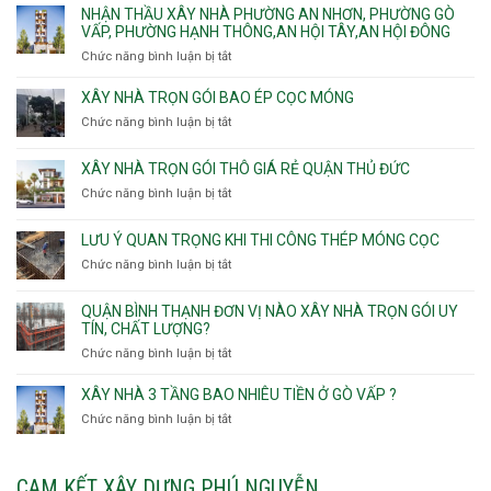
Phường
thầu
NHẬN THẦU XÂY NHÀ PHƯỜNG AN NHƠN, PHƯỜNG GÒ
Nhất
gói
Tân
xây
VẤP, PHƯỜNG HẠNH THÔNG,AN HỘI TÂY,AN HỘI ĐÔNG
HCM
Sơn
nhà
Chức năng bình luận bị tắt
ở
Nhì,
trọn
Nhận
Phú
gói
thầu
XÂY NHÀ TRỌN GÓI BAO ÉP CỌC MÓNG
Thạnh,
v
xây
Phú
Chức năng bình luận bị tắt
thô
ở
nhà
Thọ
Phường
Xây
Phường
Hòa
An
nhà
XÂY NHÀ TRỌN GÓI THÔ GIÁ RẺ QUẬN THỦ ĐỨC
An
Lạc,
trọn
Nhơn,
Chức năng bình luận bị tắt
ở
Phường
gói
Phường
Xây
Bình
bao
Gò
nhà
Tân,Phường
ép
LƯU Ý QUAN TRỌNG KHI THI CÔNG THÉP MÓNG CỌC
Vấp,
trọn
Tân
cọc
Phường
Chức năng bình luận bị tắt
ở
gói
Tạo
móng
Hạnh
Lưu
thô
Thông,An
ý
giá
QUẬN BÌNH THẠNH ĐƠN VỊ NÀO XÂY NHÀ TRỌN GÓI UY
Hội
quan
rẻ
TÍN, CHẤT LƯỢNG?
Tây,An
trọng
Quận
Chức năng bình luận bị tắt
ở
Hội
khi
Thủ
Quận
Đông
thi
Đức
Bình
XÂY NHÀ 3 TẦNG BAO NHIÊU TIỀN Ở GÒ VẤP ?
công
Thạnh
thép
Chức năng bình luận bị tắt
ở
đơn
móng
Xây
vị
cọc
nhà
nào
3
CAM KẾT XÂY DỰNG PHÚ NGUYỄN
xây