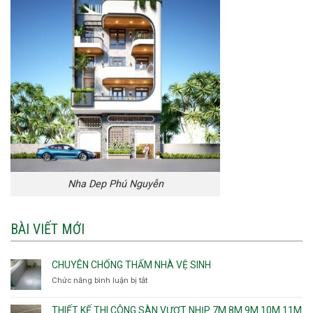
Nha Dep Phú Nguyễn
BÀI VIẾT MỚI
CHUYÊN CHỐNG THẤM NHÀ VỆ SINH
Chức năng bình luận bị tắt
ở
Chuyên
chống
THIẾT KẾ THI CÔNG SÀN VƯỢT NHỊP 7M 8M 9M 10M 11M