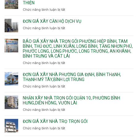
nhà
THIỆN
cháy
Phường
Chức năng bình luận bị tắt
ở
pccc
Bình
Quy
bể
Dương
trình
nước
ĐƠN GIÁ XÂY CĂN HỘ DỊCH VỤ
Phường
thi
thải
Chức năng bình luận bị tắt
Thủ
ở
công
Dầu
Đơn
phần
Một
giá
BÁO GIÁ XÂY NHÀ TRỌN GÓI PHƯỜNG HIỆP BÌNH, TAM
thô
Phường
xây
BÌNH, THỦ ĐỨC, LINH XUÂN, LONG BÌNH, TĂNG NHƠN PHÚ,
nhân
Tân
căn
PHƯỚC LONG, LONG PHƯỚC, LONG TRƯỜNG, AN KHÁNH,
công
Uyên.
hộ
BÌNH TRƯNG VÀ CÁT LÁI
hoàn
dịch
thiện
Chức năng bình luận bị tắt
ở
vụ
Báo
giá
ĐƠN GIÁ XÂY NHÀ PHƯỜNG GIA ĐỊNH, BÌNH THẠNH,
xây
THẠNH MỸ TÂY,BÌNH LỢI TRUNG
nhà
Chức năng bình luận bị tắt
ở
trọn
Đơn
gói
giá
NHẬN XÂY NHÀ TRỌN GÓI QUẬN 10, PHƯỜNG BÌNH
Phường
xây
HƯNG,DIÊN HỒNG, VƯỜN LÀI
Hiệp
nhà
Chức năng bình luận bị tắt
ở
Bình,
phường
Nhận
Tam
Gia
xây
Bình,
ĐƠN GIÁ XÂY NHÀ TRỌ TRỌN GÓI
Định,
nhà
Thủ
Chức năng bình luận bị tắt
Bình
ở
trọn
Đức,
Thạnh,
Đơn
gói
Linh