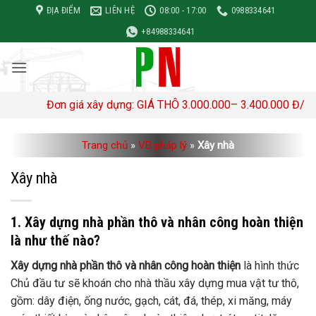
Bỏ
ĐỊA ĐIỂM
LIÊN HỆ
08:00 - 17:00
0988334641
qua
+84988334641
nội
dung
Đơn giá xây dựng: GIÁ THÔ 3.000.000– 3.400.000 Đ/M2 TRỌ
Trang chủ
»
VB pháp lý
»
Xây nhà
Xây nhà
1. Xây dựng nhà phần thô và nhân công hoàn thiện
là như thế nào?
Xây dựng nhà phần thô và nhân công hoàn thiện
là hình thức
Chủ đầu tư sẽ khoán cho nhà thầu xây dựng mua vật tư thô,
gồm: dây điện, ống nước, gạch, cát, đá, thép, xi măng, máy