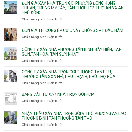
Thạnh
giá
ĐƠN GIÁ XÂY NHÀ TRỌN GÓI PHƯỜNG ĐÔNG HƯNG
Quận
Xuân,
Mỹ
xây
THUẬN, TRUNG MỸ TÂY, TÂN THỚI HIỆP, THỚI AN VÀ AN
10,
Long
Tây,Bình
nhà
PHÚ ĐÔNG.
Phường
Bình,
Lợi
trọ
Bình
Tăng
Chức năng bình luận bị tắt
ở
Trung
trọn
Hưng,Diên
Nhơn
Đơn
gói
Hồng,
Phú,
giá
ĐƠN GIÁ THI CÔNG ÉP CỪ C VÂY CHỐNG SẠT ĐÀO HẦM
Vườn
Phước
xây
Chức năng bình luận bị tắt
ở
Lài
Long,
nhà
Đơn
Long
trọn
giá
Phước,
CÔNG TY XÂY NHÀ PHƯỜNG TÂN BÌNH, BẢY HIỀN, TÂN
gói
thi
Long
SƠN,TÂN HÒA, TÂN SƠN NHẤT
Phường
công
Trường,
Đông
Chức năng bình luận bị tắt
ở
ép
An
Hưng
Công
cừ
Khánh,
Thuận,
ty
CÔNG TY XÂY NHÀ TRỌN GÓI PHƯỜNG TÂN PHÚ,
C
Bình
Trung
xây
PHƯỜNG TÂN SƠN NHÌ, PHÚ THẠNH, PHÚ THỌ HÒA
vây
Trưng
Mỹ
nhà
chống
Chức năng bình luận bị tắt
ở
và
Tây,
Phường
sạt
Công
Cát
Tân
Tân
đào
ty
Lái
BẢNG VẬT TƯ XÂY NHÀ TRỌN GÓI HCM
Thới
Bình,
hầm
xây
Hiệp,
Chức năng bình luận bị tắt
Bảy
ở
nhà
Thới
Hiền,
Bảng
trọn
An
Tân
vật
NHẬN THẦU XÂY NHÀ TRỌN GÓI V THÔ PHƯỜNG AN LẠC,
gói
và
Sơn,Tân
tư
PHƯỜNG BÌNH TÂN,PHƯỜNG TÂN TẠO
Phường
An
Hòa,
xây
Tân
Phú
Chức năng bình luận bị tắt
ở
Tân
nhà
Phú,
Đông.
Nhận
Sơn
trọn