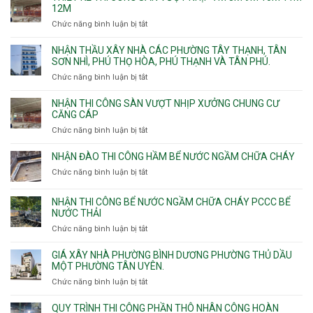
thấm
12M
nhà
Chức năng bình luận bị tắt
ở
vệ
Thiết
sinh
kế
NHẬN THẦU XÂY NHÀ CÁC PHƯỜNG TÂY THẠNH, TÂN
thi
SƠN NHÌ, PHÚ THỌ HÒA, PHÚ THẠNH VÀ TÂN PHÚ.
công
Chức năng bình luận bị tắt
ở
sàn
Nhận
vượt
thầu
NHẬN THI CÔNG SÀN VƯỢT NHỊP XƯỞNG CHUNG CƯ
nhịp
xây
CĂNG CÁP
7m
nhà
Chức năng bình luận bị tắt
ở
8m
các
Nhận
9m
phường
thi
10m
NHẬN ĐÀO THI CÔNG HẦM BỂ NƯỚC NGẦM CHỮA CHÁY
Tây
công
11m
Chức năng bình luận bị tắt
Thạnh,
ở
sàn
12m
Tân
Nhận
vượt
Sơn
đào
NHẬN THI CÔNG BỂ NƯỚC NGẦM CHỮA CHÁY PCCC BỂ
nhịp
Nhì,
thi
NƯỚC THẢI
xưởng
Phú
công
chung
Chức năng bình luận bị tắt
ở
Thọ
hầm
cư
Nhận
Hòa,
bể
căng
thi
GIÁ XÂY NHÀ PHƯỜNG BÌNH DƯƠNG PHƯỜNG THỦ DẦU
Phú
nước
cáp
công
MỘT PHƯỜNG TÂN UYÊN.
Thạnh
Ngầm
bể
và
chữa
Chức năng bình luận bị tắt
ở
nước
Tân
cháy
Giá
ngầm
Phú.
xây
QUY TRÌNH THI CÔNG PHẦN THÔ NHÂN CÔNG HOÀN
chữa