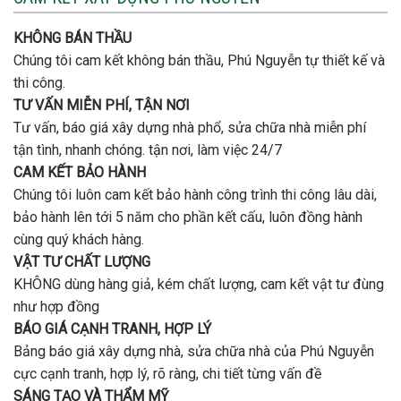
tầng
nhà
bao
trọn
nhiêu
KHÔNG BÁN THẦU
gói
tiền
uy
Chúng tôi cam kết không bán thầu, Phú Nguyễn tự thiết kế và
ở
tín,
Gò
thi công.
chất
Vấp
lượng?
TƯ VẤN MIỄN PHÍ, TẬN NƠI
?
Tư vấn, báo giá xây dựng nhà phổ, sửa chữa nhà miễn phí
tận tình, nhanh chóng. tận nơi, làm việc 24/7
CAM KẾT BẢO HÀNH
Chúng tôi luôn cam kết bảo hành công trình thi công lâu dài,
bảo hành lên tới 5 năm cho phần kết cấu, luôn đồng hành
cùng quý khách hàng.
VẬT TƯ CHẤT LƯỢNG
KHÔNG dùng hàng giả, kém chất lượng, cam kết vật tư đùng
như hợp đồng
BÁO GIÁ CẠNH TRANH, HỢP LÝ
Bảng báo giá xây dựng nhà, sửa chữa nhà của Phú Nguyễn
cực cạnh tranh, hợp lý, rõ ràng, chi tiết từng vấn đề
SÁNG TẠO VÀ THẨM MỸ