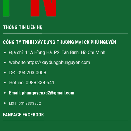
THÔNG TIN LIÊN HỆ
CÔNG TY TNHH XÂY DỰNG THƯƠNG MẠI CK PHÚ NGUYỄN
Địa chỉ: 11A Hồng Hà, P2, Tân Bình, Hồ Chí Minh.
website:
https://xaydungphunguyen.com
DĐ: 094 203 0008
Hotline:
0988 334 641
Email: phunguyenxd2@gmail.com
MST: 0313333952
FANPAGE FACEBOOK