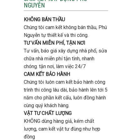
tầng
NGUYỄN
trọn
bao
gói
nhiêu
uy
tiền
KHÔNG BÁN THẦU
tín,
ở
chất
Chúng tôi cam kết không bán thầu, Phú
Gò
lượng?
Vấp
Nguyễn tự thiết kế và thi công.
?
TƯ VẤN MIỄN PHÍ, TẬN NƠI
Tư vấn, báo giá xây dựng nhà phổ, sửa
chữa nhà miễn phí tận tình, nhanh
chóng. tận nơi, làm việc 24/7
CAM KẾT BẢO HÀNH
Chúng tôi luôn cam kết bảo hành công
trình thi công lâu dài, bảo hành lên tới 5
năm cho phần kết cấu, luôn đồng hành
cùng quý khách hàng.
VẬT TƯ CHẤT LƯỢNG
KHÔNG dùng hàng giả, kém chất
lượng, cam kết vật tư đùng như hợp
đồng