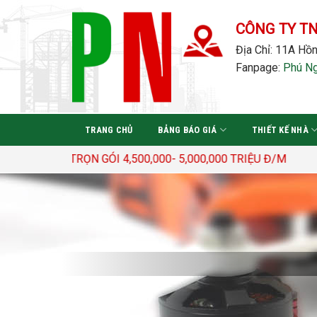
Bỏ
qua
CÔNG TY T
nội
Địa Chỉ: 11A Hồn
dung
Fanpage:
Phú N
TRANG CHỦ
BẢNG BÁO GIÁ
THIẾT KẾ NHÀ
Đ/M2 TRỌN GÓI 4,500,000- 5,000,000 TRIỆU Đ/M