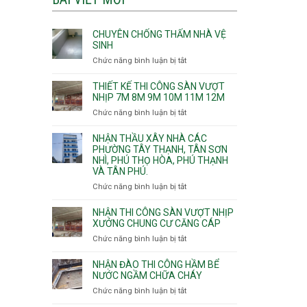
CHUYÊN CHỐNG THẤM NHÀ VỆ
SINH
Chức năng bình luận bị tắt
ở
Chuyên
chống
THIẾT KẾ THI CÔNG SÀN VƯỢT
thấm
NHỊP 7M 8M 9M 10M 11M 12M
nhà
Chức năng bình luận bị tắt
ở
vệ
Thiết
sinh
kế
NHẬN THẦU XÂY NHÀ CÁC
thi
PHƯỜNG TÂY THẠNH, TÂN SƠN
NHÌ, PHÚ THỌ HÒA, PHÚ THẠNH
công
VÀ TÂN PHÚ.
sàn
vượt
Chức năng bình luận bị tắt
ở
nhịp
Nhận
7m
thầu
NHẬN THI CÔNG SÀN VƯỢT NHỊP
8m
xây
XƯỞNG CHUNG CƯ CĂNG CÁP
9m
nhà
Chức năng bình luận bị tắt
ở
10m
các
Nhận
11m
phường
thi
NHẬN ĐÀO THI CÔNG HẦM BỂ
12m
Tây
công
NƯỚC NGẦM CHỮA CHÁY
Thạnh,
sàn
Chức năng bình luận bị tắt
ở
Tân
vượt
Nhận
Sơn