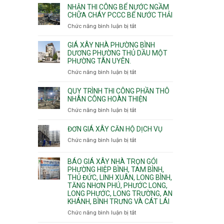
nhịp
đào
Nhì,
NHẬN THI CÔNG BỂ NƯỚC NGẦM
xưởng
thi
CHỮA CHÁY PCCC BỂ NƯỚC THẢI
Phú
chung
công
Thọ
Chức năng bình luận bị tắt
ở
cư
hầm
Hòa,
Nhận
căng
bể
Phú
thi
cáp
GIÁ XÂY NHÀ PHƯỜNG BÌNH
nước
Thạnh
công
DƯƠNG PHƯỜNG THỦ DẦU MỘT
Ngầm
và
PHƯỜNG TÂN UYÊN.
bể
chữa
Tân
nước
Chức năng bình luận bị tắt
ở
cháy
Phú.
ngầm
Giá
chữa
xây
QUY TRÌNH THI CÔNG PHẦN THÔ
cháy
nhà
NHÂN CÔNG HOÀN THIỆN
pccc
Phường
Chức năng bình luận bị tắt
ở
bể
Bình
Quy
nước
Dương
trình
ĐƠN GIÁ XÂY CĂN HỘ DỊCH VỤ
thải
Phường
thi
Chức năng bình luận bị tắt
Thủ
ở
công
Dầu
Đơn
phần
Một
giá
BÁO GIÁ XÂY NHÀ TRỌN GÓI
thô
Phường
xây
PHƯỜNG HIỆP BÌNH, TAM BÌNH,
nhân
Tân
căn
THỦ ĐỨC, LINH XUÂN, LONG BÌNH,
công
Uyên.
hộ
TĂNG NHƠN PHÚ, PHƯỚC LONG,
hoàn
dịch
LONG PHƯỚC, LONG TRƯỜNG, AN
thiện
vụ
KHÁNH, BÌNH TRƯNG VÀ CÁT LÁI
Chức năng bình luận bị tắt
ở
Báo