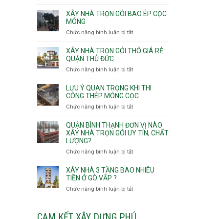
v
Thọ
Nhận
thô
Hòa
thầu
XÂY NHÀ TRỌN GÓI BAO ÉP CỌC
Phường
xây
MÓNG
An
nhà
Chức năng bình luận bị tắt
ở
Lạc,
Phường
Xây
Phường
An
nhà
XÂY NHÀ TRỌN GÓI THÔ GIÁ RẺ
Bình
Nhơn,
trọn
QUẬN THỦ ĐỨC
Tân,Phường
Phường
gói
Tân
Chức năng bình luận bị tắt
ở
Gò
bao
Tạo
Xây
Vấp,
ép
nhà
Phường
LƯU Ý QUAN TRỌNG KHI THI
cọc
trọn
CÔNG THÉP MÓNG CỌC
Hạnh
móng
gói
Thông,An
Chức năng bình luận bị tắt
ở
thô
Hội
Lưu
giá
Tây,An
ý
QUẬN BÌNH THẠNH ĐƠN VỊ NÀO
rẻ
Hội
quan
XÂY NHÀ TRỌN GÓI UY TÍN, CHẤT
Quận
Đông
LƯỢNG?
trọng
Thủ
khi
Chức năng bình luận bị tắt
ở
Đức
thi
Quận
công
Bình
XÂY NHÀ 3 TẦNG BAO NHIÊU
thép
Thạnh
TIỀN Ở GÒ VẤP ?
móng
đơn
Chức năng bình luận bị tắt
ở
cọc
vị
Xây
nào
nhà
xây
3
CAM KẾT XÂY DỰNG PHÚ
nhà