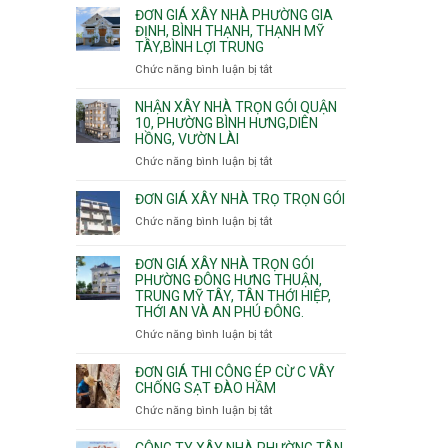
giá
ĐƠN GIÁ XÂY NHÀ PHƯỜNG GIA
xây
ĐỊNH, BÌNH THẠNH, THẠNH MỸ
TÂY,BÌNH LỢI TRUNG
nhà
trọn
Chức năng bình luận bị tắt
ở
gói
Đơn
Phường
giá
NHẬN XÂY NHÀ TRỌN GÓI QUẬN
Hiệp
xây
10, PHƯỜNG BÌNH HƯNG,DIÊN
Bình,
HỒNG, VƯỜN LÀI
nhà
Tam
phường
Chức năng bình luận bị tắt
ở
Bình,
Gia
Nhận
Thủ
Định,
xây
ĐƠN GIÁ XÂY NHÀ TRỌ TRỌN GÓI
Đức,
Bình
nhà
Linh
Chức năng bình luận bị tắt
ở
Thạnh,
trọn
Xuân,
Đơn
Thạnh
gói
Long
giá
Mỹ
ĐƠN GIÁ XÂY NHÀ TRỌN GÓI
Quận
Bình,
xây
Tây,Bình
PHƯỜNG ĐÔNG HƯNG THUẬN,
10,
Tăng
nhà
Lợi
TRUNG MỸ TÂY, TÂN THỚI HIỆP,
Phường
Nhơn
trọ
Trung
THỚI AN VÀ AN PHÚ ĐÔNG.
Bình
Phú,
trọn
Hưng,Diên
Chức năng bình luận bị tắt
Phước
ở
gói
Hồng,
Long,
Đơn
Vườn
Long
giá
ĐƠN GIÁ THI CÔNG ÉP CỪ C VÂY
Lài
Phước,
xây
CHỐNG SẠT ĐÀO HẦM
Long
nhà
Chức năng bình luận bị tắt
ở
Trường,
trọn
Đơn
An
gói
giá
CÔNG TY XÂY NHÀ PHƯỜNG TÂN