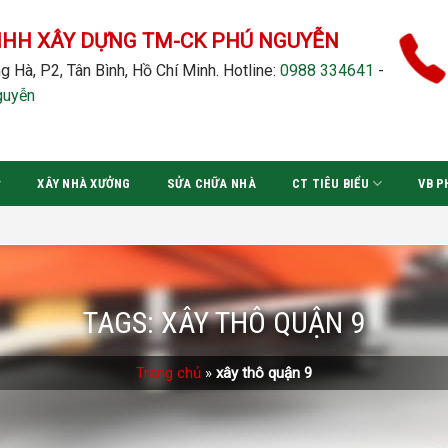
NHH XÂY DỰNG TM-CK PHÚ NGUYỄN
g Hà, P2, Tân Bình, Hồ Chí Minh.
Hotline:
0988 334641
-
guyễn
XÂY NHÀ XƯỞNG
SỬA CHỮA NHÀ
CT TIÊU BIỂU
VB P
TAGS:
XÂY THÔ QUẬN 9
Trang chủ
»
xây thô quận 9