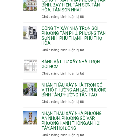
Khánh,
Phường
thi
BÌNH, BẢY HIỀN, TÂN SƠN,TÂN
Bình
Đông
HÒA, TÂN SƠN NHẤT
công
Trưng
Hưng
ép
Chức năng bình luận bị tắt
ở
và
Thuận,
cừ
Công
Cát
Trung
C
ty
CÔNG TY XÂY NHÀ TRỌN GÓI
Lái
Mỹ
vây
xây
PHƯỜNG TÂN PHÚ, PHƯỜNG TÂN
Tây,
chống
SƠN NHÌ, PHÚ THẠNH, PHÚ THỌ
nhà
Tân
sạt
HÒA
Phường
Thới
đào
Tân
Hiệp,
Chức năng bình luận bị tắt
ở
hầm
Bình,
Thới
Công
Bảy
An
ty
BẢNG VẬT TƯ XÂY NHÀ TRỌN
Hiền,
và
xây
GÓI HCM
Tân
An
nhà
Chức năng bình luận bị tắt
ở
Sơn,Tân
Phú
trọn
Bảng
Hòa,
Đông.
gói
vật
NHẬN THẦU XÂY NHÀ TRỌN GÓI
Tân
Phường
tư
V THÔ PHƯỜNG AN LẠC, PHƯỜNG
Sơn
Tân
BÌNH TÂN,PHƯỜNG TÂN TẠO
xây
Nhất
Phú,
nhà
Chức năng bình luận bị tắt
ở
Phường
trọn
Nhận
Tân
gói
thầu
NHẬN THẦU XÂY NHÀ PHƯỜNG
Sơn
HCM
xây
AN NHƠN, PHƯỜNG GÒ VẤP,
Nhì,
PHƯỜNG HẠNH THÔNG,AN HỘI
nhà
Phú
TÂY,AN HỘI ĐÔNG
trọn
Thạnh,
gói
Phú
Chức năng bình luận bị tắt
ở