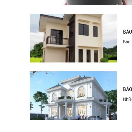
BÁO
Bạn 
BÁO
Nhiề