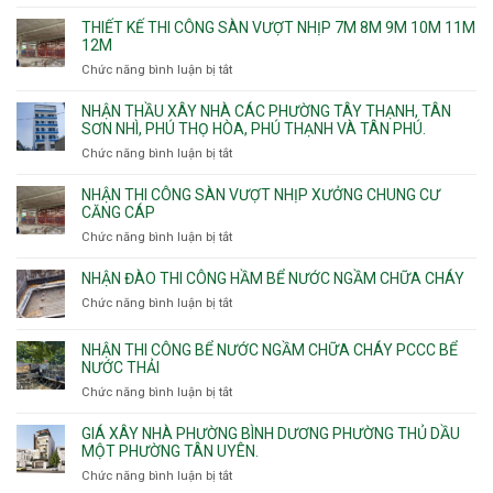
chống
THIẾT KẾ THI CÔNG SÀN VƯỢT NHỊP 7M 8M 9M 10M 11M
thấm
12M
nhà
Chức năng bình luận bị tắt
ở
vệ
Thiết
sinh
kế
NHẬN THẦU XÂY NHÀ CÁC PHƯỜNG TÂY THẠNH, TÂN
thi
SƠN NHÌ, PHÚ THỌ HÒA, PHÚ THẠNH VÀ TÂN PHÚ.
công
Chức năng bình luận bị tắt
ở
sàn
Nhận
vượt
thầu
NHẬN THI CÔNG SÀN VƯỢT NHỊP XƯỞNG CHUNG CƯ
nhịp
xây
CĂNG CÁP
7m
nhà
Chức năng bình luận bị tắt
ở
8m
các
Nhận
9m
phường
thi
10m
NHẬN ĐÀO THI CÔNG HẦM BỂ NƯỚC NGẦM CHỮA CHÁY
Tây
công
11m
Chức năng bình luận bị tắt
Thạnh,
ở
sàn
12m
Tân
Nhận
vượt
Sơn
đào
NHẬN THI CÔNG BỂ NƯỚC NGẦM CHỮA CHÁY PCCC BỂ
nhịp
Nhì,
thi
NƯỚC THẢI
xưởng
Phú
công
chung
Chức năng bình luận bị tắt
ở
Thọ
hầm
cư
Nhận
Hòa,
bể
căng
thi
GIÁ XÂY NHÀ PHƯỜNG BÌNH DƯƠNG PHƯỜNG THỦ DẦU
Phú
nước
cáp
công
MỘT PHƯỜNG TÂN UYÊN.
Thạnh
Ngầm
bể
và
chữa
Chức năng bình luận bị tắt
ở
nước
Tân
cháy