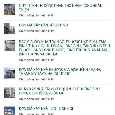
Giá
ngầm
Phú.
xây
QUY TRÌNH THI CÔNG PHẦN THÔ NHÂN CÔNG HOÀN
chữa
nhà
THIỆN
cháy
Phường
Chức năng bình luận bị tắt
ở
pccc
Bình
Quy
bể
Dương
trình
nước
ĐƠN GIÁ XÂY CĂN HỘ DỊCH VỤ
Phường
thi
thải
Chức năng bình luận bị tắt
Thủ
ở
công
Dầu
Đơn
phần
Một
giá
BÁO GIÁ XÂY NHÀ TRỌN GÓI PHƯỜNG HIỆP BÌNH, TAM
thô
Phường
xây
BÌNH, THỦ ĐỨC, LINH XUÂN, LONG BÌNH, TĂNG NHƠN PHÚ,
nhân
Tân
căn
PHƯỚC LONG, LONG PHƯỚC, LONG TRƯỜNG, AN KHÁNH,
công
Uyên.
hộ
BÌNH TRƯNG VÀ CÁT LÁI
hoàn
dịch
thiện
Chức năng bình luận bị tắt
ở
vụ
Báo
giá
ĐƠN GIÁ XÂY NHÀ PHƯỜNG GIA ĐỊNH, BÌNH THẠNH,
xây
THẠNH MỸ TÂY,BÌNH LỢI TRUNG
nhà
Chức năng bình luận bị tắt
ở
trọn
Đơn
gói
giá
NHẬN XÂY NHÀ TRỌN GÓI QUẬN 10, PHƯỜNG BÌNH
Phường
xây
HƯNG,DIÊN HỒNG, VƯỜN LÀI
Hiệp
nhà
Chức năng bình luận bị tắt
ở
Bình,
phường
Nhận
Tam
Gia
xây
Bình,
ĐƠN GIÁ XÂY NHÀ TRỌ TRỌN GÓI
Định,
nhà
Thủ
Chức năng bình luận bị tắt
Bình
ở