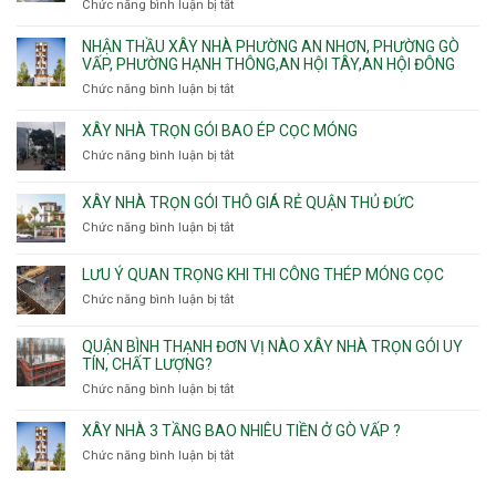
Phú
Chức năng bình luận bị tắt
ở
Tân
nhà
Phú,
Đông.
Nhận
Sơn
trọn
Phường
thầu
NHẬN THẦU XÂY NHÀ PHƯỜNG AN NHƠN, PHƯỜNG GÒ
Nhất
gói
Tân
xây
VẤP, PHƯỜNG HẠNH THÔNG,AN HỘI TÂY,AN HỘI ĐÔNG
HCM
Sơn
nhà
Chức năng bình luận bị tắt
ở
Nhì,
trọn
Nhận
Phú
gói
thầu
XÂY NHÀ TRỌN GÓI BAO ÉP CỌC MÓNG
Thạnh,
v
xây
Phú
Chức năng bình luận bị tắt
thô
ở
nhà
Thọ
Phường
Xây
Phường
Hòa
An
nhà
XÂY NHÀ TRỌN GÓI THÔ GIÁ RẺ QUẬN THỦ ĐỨC
An
Lạc,
trọn
Nhơn,
Chức năng bình luận bị tắt
ở
Phường
gói
Phường
Xây
Bình
bao
Gò
nhà
Tân,Phường
ép
LƯU Ý QUAN TRỌNG KHI THI CÔNG THÉP MÓNG CỌC
Vấp,
trọn
Tân
cọc
Phường
Chức năng bình luận bị tắt
ở
gói
Tạo
móng
Hạnh
Lưu
thô
Thông,An
ý
giá
QUẬN BÌNH THẠNH ĐƠN VỊ NÀO XÂY NHÀ TRỌN GÓI UY
Hội
quan
rẻ
TÍN, CHẤT LƯỢNG?
Tây,An
trọng
Quận
Chức năng bình luận bị tắt
ở
Hội
khi
Thủ
Quận
Đông
thi
Đức
Bình
XÂY NHÀ 3 TẦNG BAO NHIÊU TIỀN Ở GÒ VẤP ?
công
Thạnh
thép
Chức năng bình luận bị tắt
ở
đơn
móng
Xây
vị
cọc
nhà