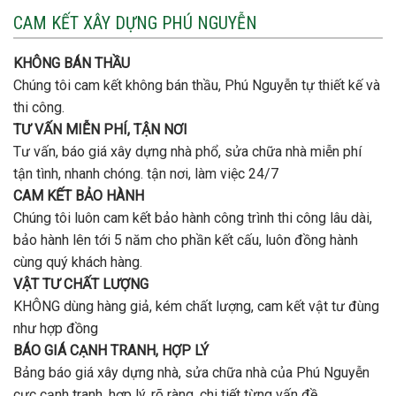
nào
3
CAM KẾT XÂY DỰNG PHÚ NGUYỄN
xây
tầng
nhà
bao
trọn
nhiêu
KHÔNG BÁN THẦU
gói
tiền
uy
Chúng tôi cam kết không bán thầu, Phú Nguyễn tự thiết kế và
ở
tín,
Gò
thi công.
chất
Vấp
lượng?
TƯ VẤN MIỄN PHÍ, TẬN NƠI
?
Tư vấn, báo giá xây dựng nhà phổ, sửa chữa nhà miễn phí
tận tình, nhanh chóng. tận nơi, làm việc 24/7
CAM KẾT BẢO HÀNH
Chúng tôi luôn cam kết bảo hành công trình thi công lâu dài,
bảo hành lên tới 5 năm cho phần kết cấu, luôn đồng hành
cùng quý khách hàng.
VẬT TƯ CHẤT LƯỢNG
KHÔNG dùng hàng giả, kém chất lượng, cam kết vật tư đùng
như hợp đồng
BÁO GIÁ CẠNH TRANH, HỢP LÝ
Bảng báo giá xây dựng nhà, sửa chữa nhà của Phú Nguyễn
cực cạnh tranh, hợp lý, rõ ràng, chi tiết từng vấn đề