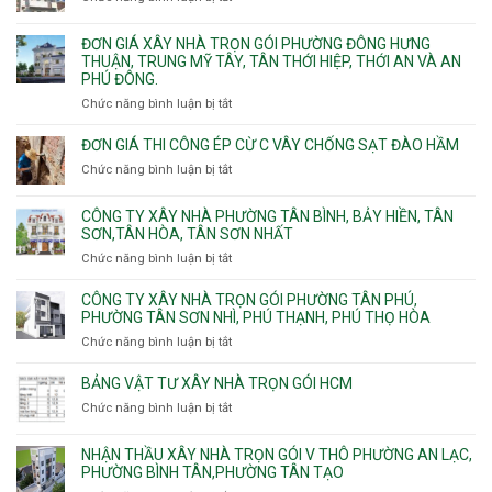
trọn
Đức,
Thạnh,
Đơn
gói
Linh
Thạnh
giá
ĐƠN GIÁ XÂY NHÀ TRỌN GÓI PHƯỜNG ĐÔNG HƯNG
Quận
Xuân,
Mỹ
xây
THUẬN, TRUNG MỸ TÂY, TÂN THỚI HIỆP, THỚI AN VÀ AN
10,
Long
Tây,Bình
nhà
PHÚ ĐÔNG.
Phường
Bình,
Lợi
trọ
Bình
Tăng
Chức năng bình luận bị tắt
ở
Trung
trọn
Hưng,Diên
Nhơn
Đơn
gói
Hồng,
Phú,
giá
ĐƠN GIÁ THI CÔNG ÉP CỪ C VÂY CHỐNG SẠT ĐÀO HẦM
Vườn
Phước
xây
Chức năng bình luận bị tắt
ở
Lài
Long,
nhà
Đơn
Long
trọn
giá
Phước,
CÔNG TY XÂY NHÀ PHƯỜNG TÂN BÌNH, BẢY HIỀN, TÂN
gói
thi
Long
SƠN,TÂN HÒA, TÂN SƠN NHẤT
Phường
công
Trường,
Đông
Chức năng bình luận bị tắt
ở
ép
An
Hưng
Công
cừ
Khánh,
Thuận,
ty
CÔNG TY XÂY NHÀ TRỌN GÓI PHƯỜNG TÂN PHÚ,
C
Bình
Trung
xây
PHƯỜNG TÂN SƠN NHÌ, PHÚ THẠNH, PHÚ THỌ HÒA
vây
Trưng
Mỹ
nhà
chống
Chức năng bình luận bị tắt
ở
và
Tây,
Phường
sạt
Công
Cát
Tân
Tân
đào
ty
Lái
BẢNG VẬT TƯ XÂY NHÀ TRỌN GÓI HCM
Thới
Bình,
hầm
xây
Hiệp,
Chức năng bình luận bị tắt
Bảy
ở
nhà
Thới
Hiền,
Bảng
trọn
An
Tân
vật
NHẬN THẦU XÂY NHÀ TRỌN GÓI V THÔ PHƯỜNG AN LẠC,
gói
và
Sơn,Tân
tư
PHƯỜNG BÌNH TÂN,PHƯỜNG TÂN TẠO
Phường
An
Hòa,
xây
Tân