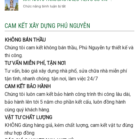
Thạnh
thép
Chức năng bình luận bị tắt
ở
đơn
móng
Xây
vị
cọc
nhà
nào
3
CAM KẾT XÂY DỰNG PHÚ NGUYỄN
xây
tầng
nhà
bao
trọn
nhiêu
KHÔNG BÁN THẦU
gói
tiền
uy
Chúng tôi cam kết không bán thầu, Phú Nguyễn tự thiết kế và
ở
tín,
Gò
thi công.
chất
Vấp
lượng?
TƯ VẤN MIỄN PHÍ, TẬN NƠI
?
Tư vấn, báo giá xây dựng nhà phổ, sửa chữa nhà miễn phí
tận tình, nhanh chóng. tận nơi, làm việc 24/7
CAM KẾT BẢO HÀNH
Chúng tôi luôn cam kết bảo hành công trình thi công lâu dài,
bảo hành lên tới 5 năm cho phần kết cấu, luôn đồng hành
cùng quý khách hàng.
VẬT TƯ CHẤT LƯỢNG
KHÔNG dùng hàng giả, kém chất lượng, cam kết vật tư đùng
như hợp đồng