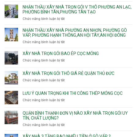
trọn
An
Tân
vật
NHẬN THẦU XÂY NHÀ TRỌN GÓI V THÔ PHƯỜNG AN LẠC,
gói
và
Sơn,Tân
tư
PHƯỜNG BÌNH TÂN,PHƯỜNG TÂN TẠO
Phường
An
Hòa,
xây
Tân
Phú
Chức năng bình luận bị tắt
ở
Tân
nhà
Phú,
Đông.
Nhận
Sơn
trọn
Phường
thầu
NHẬN THẦU XÂY NHÀ PHƯỜNG AN NHƠN, PHƯỜNG GÒ
Nhất
gói
Tân
xây
VẤP, PHƯỜNG HẠNH THÔNG,AN HỘI TÂY,AN HỘI ĐÔNG
HCM
Sơn
nhà
Chức năng bình luận bị tắt
ở
Nhì,
trọn
Nhận
Phú
gói
thầu
XÂY NHÀ TRỌN GÓI BAO ÉP CỌC MÓNG
Thạnh,
v
xây
Phú
Chức năng bình luận bị tắt
thô
ở
nhà
Thọ
Phường
Xây
Phường
Hòa
An
nhà
XÂY NHÀ TRỌN GÓI THÔ GIÁ RẺ QUẬN THỦ ĐỨC
An
Lạc,
trọn
Nhơn,
Chức năng bình luận bị tắt
ở
Phường
gói
Phường
Xây
Bình
bao
Gò
nhà
Tân,Phường
ép
LƯU Ý QUAN TRỌNG KHI THI CÔNG THÉP MÓNG CỌC
Vấp,
trọn
Tân
cọc
Phường
Chức năng bình luận bị tắt
ở
gói
Tạo
móng
Hạnh
Lưu
thô
Thông,An
ý
giá
QUẬN BÌNH THẠNH ĐƠN VỊ NÀO XÂY NHÀ TRỌN GÓI UY
Hội
quan
rẻ
TÍN, CHẤT LƯỢNG?
Tây,An
trọng
Quận
Chức năng bình luận bị tắt
ở
Hội
khi
Thủ
Quận
Đông
thi
Đức
Bình
XÂY NHÀ 3 TẦNG BAO NHIÊU TIỀN Ở GÒ VẤP ?
công