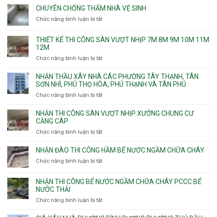
CHUYÊN CHỐNG THẤM NHÀ VỆ SINH
Chức năng bình luận bị tắt
ở
Chuyên
chống
THIẾT KẾ THI CÔNG SÀN VƯỢT NHỊP 7M 8M 9M 10M 11M
thấm
12M
nhà
Chức năng bình luận bị tắt
ở
vệ
Thiết
sinh
kế
NHẬN THẦU XÂY NHÀ CÁC PHƯỜNG TÂY THẠNH, TÂN
thi
SƠN NHÌ, PHÚ THỌ HÒA, PHÚ THẠNH VÀ TÂN PHÚ.
công
Chức năng bình luận bị tắt
ở
sàn
Nhận
vượt
thầu
NHẬN THI CÔNG SÀN VƯỢT NHỊP XƯỞNG CHUNG CƯ
nhịp
xây
CĂNG CÁP
7m
nhà
Chức năng bình luận bị tắt
ở
8m
các
Nhận
9m
phường
thi
10m
NHẬN ĐÀO THI CÔNG HẦM BỂ NƯỚC NGẦM CHỮA CHÁY
Tây
công
11m
Chức năng bình luận bị tắt
Thạnh,
ở
sàn
12m
Tân
Nhận
vượt
Sơn
đào
NHẬN THI CÔNG BỂ NƯỚC NGẦM CHỮA CHÁY PCCC BỂ
nhịp
Nhì,
thi
NƯỚC THẢI
xưởng
Phú
công
chung
Chức năng bình luận bị tắt
ở
Thọ
hầm
cư
Nhận
Hòa,
bể
căng
thi