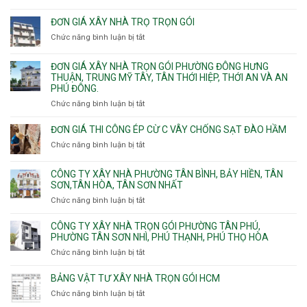
phường
Nhận
Tam
Gia
xây
Bình,
ĐƠN GIÁ XÂY NHÀ TRỌ TRỌN GÓI
Định,
nhà
Thủ
Chức năng bình luận bị tắt
Bình
ở
trọn
Đức,
Thạnh,
Đơn
gói
Linh
Thạnh
giá
ĐƠN GIÁ XÂY NHÀ TRỌN GÓI PHƯỜNG ĐÔNG HƯNG
Quận
Xuân,
Mỹ
xây
THUẬN, TRUNG MỸ TÂY, TÂN THỚI HIỆP, THỚI AN VÀ AN
10,
Long
Tây,Bình
nhà
PHÚ ĐÔNG.
Phường
Bình,
Lợi
trọ
Bình
Tăng
Chức năng bình luận bị tắt
ở
Trung
trọn
Hưng,Diên
Nhơn
Đơn
gói
Hồng,
Phú,
giá
ĐƠN GIÁ THI CÔNG ÉP CỪ C VÂY CHỐNG SẠT ĐÀO HẦM
Vườn
Phước
xây
Chức năng bình luận bị tắt
ở
Lài
Long,
nhà
Đơn
Long
trọn
giá
Phước,
CÔNG TY XÂY NHÀ PHƯỜNG TÂN BÌNH, BẢY HIỀN, TÂN
gói
thi
Long
SƠN,TÂN HÒA, TÂN SƠN NHẤT
Phường
công
Trường,
Đông
Chức năng bình luận bị tắt
ở
ép
An
Hưng
Công
cừ
Khánh,
Thuận,
ty
CÔNG TY XÂY NHÀ TRỌN GÓI PHƯỜNG TÂN PHÚ,
C
Bình
Trung
xây
PHƯỜNG TÂN SƠN NHÌ, PHÚ THẠNH, PHÚ THỌ HÒA
vây
Trưng
Mỹ
nhà
chống
Chức năng bình luận bị tắt
ở
và
Tây,
Phường
sạt
Công
Cát
Tân
Tân
đào
ty
Lái
BẢNG VẬT TƯ XÂY NHÀ TRỌN GÓI HCM
Thới
Bình,
hầm
xây
Hiệp,
Chức năng bình luận bị tắt
Bảy
ở
nhà
Thới
Hiền,
Bảng