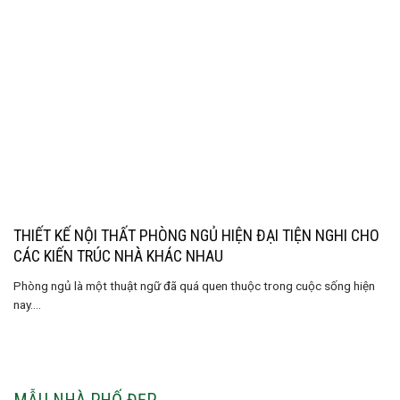
THIẾT KẾ NỘI THẤT PHÒNG NGỦ HIỆN ĐẠI TIỆN NGHI CHO
CÁC KIẾN ​​TRÚC NHÀ KHÁC NHAU
Phòng ngủ là một thuật ngữ đã quá quen thuộc trong cuộc sống hiện
nay....
MẪU NHÀ PHỐ ĐẸP