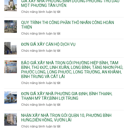
GIÁ XÂY NHÀ PHƯỜNG BÌNH DƯƠNG PHƯỜNG THỦ DẦU
Phú
nước
cáp
công
MỘT PHƯỜNG TÂN UYÊN.
Thạnh
Ngầm
bể
và
chữa
Chức năng bình luận bị tắt
ở
nước
Tân
cháy
Giá
ngầm
Phú.
xây
QUY TRÌNH THI CÔNG PHẦN THÔ NHÂN CÔNG HOÀN
chữa
nhà
THIỆN
cháy
Phường
Chức năng bình luận bị tắt
ở
pccc
Bình
Quy
bể
Dương
trình
nước
ĐƠN GIÁ XÂY CĂN HỘ DỊCH VỤ
Phường
thi
thải
Chức năng bình luận bị tắt
Thủ
ở
công
Dầu
Đơn
phần
Một
giá
BÁO GIÁ XÂY NHÀ TRỌN GÓI PHƯỜNG HIỆP BÌNH, TAM
thô
Phường
xây
BÌNH, THỦ ĐỨC, LINH XUÂN, LONG BÌNH, TĂNG NHƠN PHÚ,
nhân
Tân
căn
PHƯỚC LONG, LONG PHƯỚC, LONG TRƯỜNG, AN KHÁNH,
công
Uyên.
hộ
BÌNH TRƯNG VÀ CÁT LÁI
hoàn
dịch
thiện
Chức năng bình luận bị tắt
ở
vụ
Báo
giá
ĐƠN GIÁ XÂY NHÀ PHƯỜNG GIA ĐỊNH, BÌNH THẠNH,
xây
THẠNH MỸ TÂY,BÌNH LỢI TRUNG
nhà
Chức năng bình luận bị tắt
ở
trọn
Đơn
gói
giá
NHẬN XÂY NHÀ TRỌN GÓI QUẬN 10, PHƯỜNG BÌNH
Phường
xây
HƯNG,DIÊN HỒNG, VƯỜN LÀI
Hiệp
nhà
Chức năng bình luận bị tắt
ở
Bình,