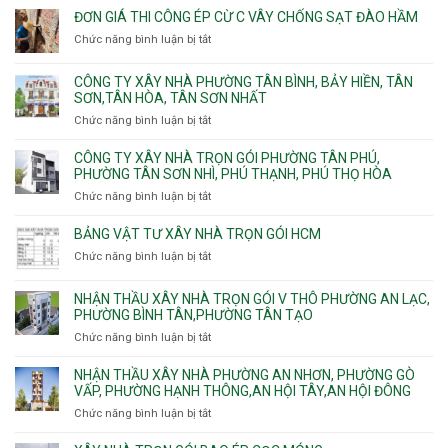
gói
Hồng,
Phú,
giá
ĐƠN GIÁ THI CÔNG ÉP CỪ C VÂY CHỐNG SẠT ĐÀO HẦM
Vườn
Phước
xây
Chức năng bình luận bị tắt
ở
Lài
Long,
nhà
Đơn
Long
trọn
giá
Phước,
CÔNG TY XÂY NHÀ PHƯỜNG TÂN BÌNH, BẢY HIỀN, TÂN
gói
thi
Long
SƠN,TÂN HÒA, TÂN SƠN NHẤT
Phường
công
Trường,
Đông
Chức năng bình luận bị tắt
ở
ép
An
Hưng
Công
cừ
Khánh,
Thuận,
ty
CÔNG TY XÂY NHÀ TRỌN GÓI PHƯỜNG TÂN PHÚ,
C
Bình
Trung
xây
PHƯỜNG TÂN SƠN NHÌ, PHÚ THẠNH, PHÚ THỌ HÒA
vây
Trưng
Mỹ
nhà
chống
Chức năng bình luận bị tắt
ở
và
Tây,
Phường
sạt
Công
Cát
Tân
Tân
đào
ty
Lái
BẢNG VẬT TƯ XÂY NHÀ TRỌN GÓI HCM
Thới
Bình,
hầm
xây
Hiệp,
Chức năng bình luận bị tắt
Bảy
ở
nhà
Thới
Hiền,
Bảng
trọn
An
Tân
vật
NHẬN THẦU XÂY NHÀ TRỌN GÓI V THÔ PHƯỜNG AN LẠC,
gói
và
Sơn,Tân
tư
PHƯỜNG BÌNH TÂN,PHƯỜNG TÂN TẠO
Phường
An
Hòa,
xây
Tân
Phú
Chức năng bình luận bị tắt
ở
Tân
nhà
Phú,
Đông.
Nhận
Sơn
trọn
Phường
thầu
NHẬN THẦU XÂY NHÀ PHƯỜNG AN NHƠN, PHƯỜNG GÒ
Nhất
gói
Tân
xây
VẤP, PHƯỜNG HẠNH THÔNG,AN HỘI TÂY,AN HỘI ĐÔNG
HCM
Sơn
nhà
Chức năng bình luận bị tắt
ở
Nhì,
trọn
Nhận
Phú
gói
thầu