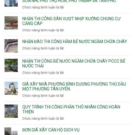
SƠN NHÌ, PHÚ THỌ HÒA, PHÚ THẠNH VÀ TÂN PHÚ.
công
Chức năng bình luận bị tắt
ở
sàn
Nhận
vượt
thầu
NHẬN THI CÔNG SÀN VƯỢT NHỊP XƯỞNG CHUNG CƯ
nhịp
xây
CĂNG CÁP
7m
nhà
Chức năng bình luận bị tắt
ở
8m
các
Nhận
9m
phường
thi
10m
NHẬN ĐÀO THI CÔNG HẦM BỂ NƯỚC NGẦM CHỮA CHÁY
Tây
công
11m
Chức năng bình luận bị tắt
Thạnh,
ở
sàn
12m
Tân
Nhận
vượt
Sơn
đào
NHẬN THI CÔNG BỂ NƯỚC NGẦM CHỮA CHÁY PCCC BỂ
nhịp
Nhì,
thi
NƯỚC THẢI
xưởng
Phú
công
chung
Chức năng bình luận bị tắt
ở
Thọ
hầm
cư
Nhận
Hòa,
bể
căng
thi
GIÁ XÂY NHÀ PHƯỜNG BÌNH DƯƠNG PHƯỜNG THỦ DẦU
Phú
nước
cáp
công
MỘT PHƯỜNG TÂN UYÊN.
Thạnh
Ngầm
bể
và
chữa
Chức năng bình luận bị tắt
ở
nước
Tân
cháy
Giá
ngầm
Phú.
xây
QUY TRÌNH THI CÔNG PHẦN THÔ NHÂN CÔNG HOÀN
chữa
nhà
THIỆN
cháy
Phường
Chức năng bình luận bị tắt
ở
pccc
Bình
Quy
bể
Dương
trình
nước
ĐƠN GIÁ XÂY CĂN HỘ DỊCH VỤ
Phường
thi
thải