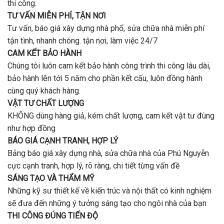
Gò
thi công.
chất
Vấp
lượng?
TƯ VẤN MIỄN PHÍ, TẬN NƠI
?
Tư vấn, báo giá xây dựng nhà phổ, sửa chữa nhà miễn phí
tận tình, nhanh chóng. tận nơi, làm việc 24/7
CAM KẾT BẢO HÀNH
Chúng tôi luôn cam kết bảo hành công trình thi công lâu dài,
bảo hành lên tới 5 năm cho phần kết cấu, luôn đồng hành
cùng quý khách hàng.
VẬT TƯ CHẤT LƯỢNG
KHÔNG dùng hàng giả, kém chất lượng, cam kết vật tư đùng
như hợp đồng
BÁO GIÁ CẠNH TRANH, HỢP LÝ
Bảng báo giá xây dựng nhà, sửa chữa nhà của Phú Nguyễn
cực cạnh tranh, hợp lý, rõ ràng, chi tiết từng vấn đề
SÁNG TẠO VÀ THẨM MỸ
Những kỹ sư thiết kế về kiến trúc và nội thất có kinh nghiệm
sẽ đưa đến những ý tưởng sáng tạo cho ngôi nhà của bạn
THI CÔNG ĐÚNG TIẾN ĐỘ