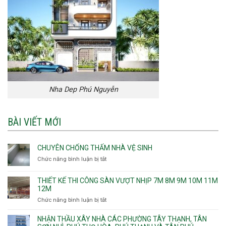
Nha Dep Phú Nguyễn
BÀI VIẾT MỚI
CHUYÊN CHỐNG THẤM NHÀ VỆ SINH
Chức năng bình luận bị tắt
ở
Chuyên
chống
THIẾT KẾ THI CÔNG SÀN VƯỢT NHỊP 7M 8M 9M 10M 11M
thấm
12M
nhà
Chức năng bình luận bị tắt
ở
vệ
Thiết
sinh
kế
NHẬN THẦU XÂY NHÀ CÁC PHƯỜNG TÂY THẠNH, TÂN
thi