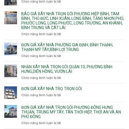
Chức năng bình luận bị tắt
Thủ
ở
công
Dầu
Đơn
phần
Một
giá
BÁO GIÁ XÂY NHÀ TRỌN GÓI PHƯỜNG HIỆP BÌNH, TAM
thô
Phường
xây
BÌNH, THỦ ĐỨC, LINH XUÂN, LONG BÌNH, TĂNG NHƠN PHÚ,
nhân
Tân
căn
PHƯỚC LONG, LONG PHƯỚC, LONG TRƯỜNG, AN KHÁNH,
công
Uyên.
hộ
BÌNH TRƯNG VÀ CÁT LÁI
hoàn
dịch
thiện
Chức năng bình luận bị tắt
ở
vụ
Báo
giá
ĐƠN GIÁ XÂY NHÀ PHƯỜNG GIA ĐỊNH, BÌNH THẠNH,
xây
THẠNH MỸ TÂY,BÌNH LỢI TRUNG
nhà
Chức năng bình luận bị tắt
ở
trọn
Đơn
gói
giá
NHẬN XÂY NHÀ TRỌN GÓI QUẬN 10, PHƯỜNG BÌNH
Phường
xây
HƯNG,DIÊN HỒNG, VƯỜN LÀI
Hiệp
nhà
Chức năng bình luận bị tắt
ở
Bình,
phường
Nhận
Tam
Gia
xây
Bình,
ĐƠN GIÁ XÂY NHÀ TRỌ TRỌN GÓI
Định,
nhà
Thủ
Chức năng bình luận bị tắt
Bình
ở
trọn
Đức,
Thạnh,
Đơn
gói
Linh
Thạnh
giá
ĐƠN GIÁ XÂY NHÀ TRỌN GÓI PHƯỜNG ĐÔNG HƯNG
Quận
Xuân,
Mỹ
xây
THUẬN, TRUNG MỸ TÂY, TÂN THỚI HIỆP, THỚI AN VÀ AN
10,
Long
Tây,Bình
nhà
PHÚ ĐÔNG.
Phường
Bình,
Lợi
trọ
Bình
Tăng
Chức năng bình luận bị tắt
ở
Trung
trọn
Hưng,Diên
Nhơn
Đơn