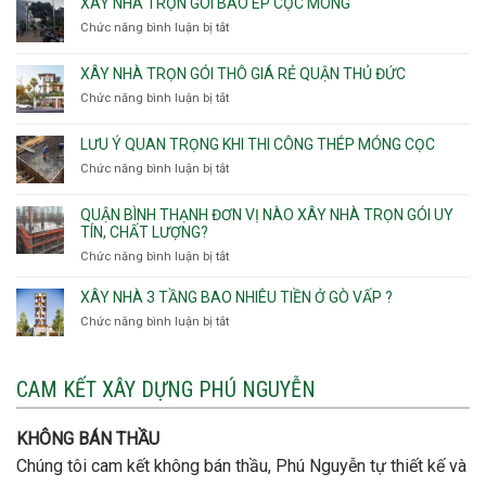
XÂY NHÀ TRỌN GÓI BAO ÉP CỌC MÓNG
Thạnh,
v
xây
Phú
Chức năng bình luận bị tắt
thô
ở
nhà
Thọ
Phường
Xây
Phường
Hòa
An
nhà
XÂY NHÀ TRỌN GÓI THÔ GIÁ RẺ QUẬN THỦ ĐỨC
An
Lạc,
trọn
Nhơn,
Chức năng bình luận bị tắt
ở
Phường
gói
Phường
Xây
Bình
bao
Gò
nhà
Tân,Phường
ép
LƯU Ý QUAN TRỌNG KHI THI CÔNG THÉP MÓNG CỌC
Vấp,
trọn
Tân
cọc
Phường
Chức năng bình luận bị tắt
ở
gói
Tạo
móng
Hạnh
Lưu
thô
Thông,An
ý
giá
QUẬN BÌNH THẠNH ĐƠN VỊ NÀO XÂY NHÀ TRỌN GÓI UY
Hội
quan
rẻ
TÍN, CHẤT LƯỢNG?
Tây,An
trọng
Quận
Chức năng bình luận bị tắt
ở
Hội
khi
Thủ
Quận
Đông
thi
Đức
Bình
XÂY NHÀ 3 TẦNG BAO NHIÊU TIỀN Ở GÒ VẤP ?
công
Thạnh
thép
Chức năng bình luận bị tắt
ở
đơn
móng
Xây
vị
cọc
nhà
nào
3
CAM KẾT XÂY DỰNG PHÚ NGUYỄN
xây
tầng
nhà
bao
trọn
nhiêu
KHÔNG BÁN THẦU
gói
tiền
uy
Chúng tôi cam kết không bán thầu, Phú Nguyễn tự thiết kế và
ở
tín,