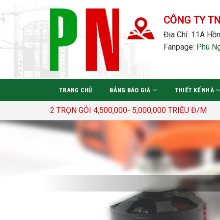
Bỏ
qua
CÔNG TY T
nội
Địa Chỉ: 11A Hồn
dung
Fanpage:
Phú N
TRANG CHỦ
BẢNG BÁO GIÁ
THIẾT KẾ NHÀ
0 Đ/M2 TRỌN GÓI 4,500,000- 5,000,000 TRIỆU Đ/M