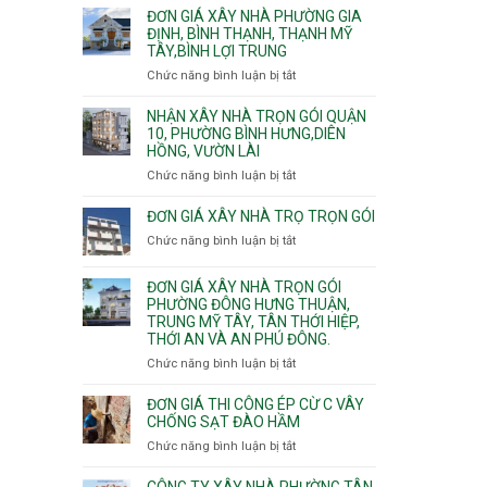
giá
ĐƠN GIÁ XÂY NHÀ PHƯỜNG GIA
xây
ĐỊNH, BÌNH THẠNH, THẠNH MỸ
TÂY,BÌNH LỢI TRUNG
nhà
trọn
Chức năng bình luận bị tắt
ở
gói
Đơn
Phường
giá
NHẬN XÂY NHÀ TRỌN GÓI QUẬN
Hiệp
xây
10, PHƯỜNG BÌNH HƯNG,DIÊN
Bình,
HỒNG, VƯỜN LÀI
nhà
Tam
phường
Chức năng bình luận bị tắt
ở
Bình,
Gia
Nhận
Thủ
Định,
xây
ĐƠN GIÁ XÂY NHÀ TRỌ TRỌN GÓI
Đức,
Bình
nhà
Linh
Chức năng bình luận bị tắt
ở
Thạnh,
trọn
Xuân,
Đơn
Thạnh
gói
Long
giá
Mỹ
ĐƠN GIÁ XÂY NHÀ TRỌN GÓI
Quận
Bình,
xây
Tây,Bình
PHƯỜNG ĐÔNG HƯNG THUẬN,
10,
Tăng
nhà
Lợi
TRUNG MỸ TÂY, TÂN THỚI HIỆP,
Phường
Nhơn
trọ
Trung
THỚI AN VÀ AN PHÚ ĐÔNG.
Bình
Phú,
trọn
Hưng,Diên
Chức năng bình luận bị tắt
Phước
ở
gói
Hồng,
Long,
Đơn
Vườn
Long
giá
ĐƠN GIÁ THI CÔNG ÉP CỪ C VÂY
Lài
Phước,
xây
CHỐNG SẠT ĐÀO HẦM
Long
nhà
Chức năng bình luận bị tắt
ở
Trường,
trọn
Đơn
An
gói
giá
CÔNG TY XÂY NHÀ PHƯỜNG TÂN