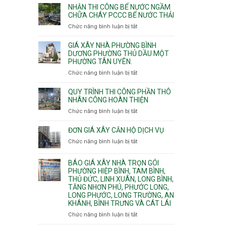
nhịp
đào
Nhì,
NHẬN THI CÔNG BỂ NƯỚC NGẦM
xưởng
thi
CHỮA CHÁY PCCC BỂ NƯỚC THẢI
Phú
chung
công
Thọ
Chức năng bình luận bị tắt
ở
cư
hầm
Hòa,
Nhận
căng
bể
Phú
thi
cáp
GIÁ XÂY NHÀ PHƯỜNG BÌNH
nước
Thạnh
công
DƯƠNG PHƯỜNG THỦ DẦU MỘT
Ngầm
và
PHƯỜNG TÂN UYÊN.
bể
chữa
Tân
nước
Chức năng bình luận bị tắt
ở
cháy
Phú.
ngầm
Giá
chữa
xây
QUY TRÌNH THI CÔNG PHẦN THÔ
cháy
nhà
NHÂN CÔNG HOÀN THIỆN
pccc
Phường
Chức năng bình luận bị tắt
ở
bể
Bình
Quy
nước
Dương
trình
ĐƠN GIÁ XÂY CĂN HỘ DỊCH VỤ
thải
Phường
thi
Chức năng bình luận bị tắt
Thủ
ở
công
Dầu
Đơn
phần
Một
giá
BÁO GIÁ XÂY NHÀ TRỌN GÓI
thô
Phường
xây
PHƯỜNG HIỆP BÌNH, TAM BÌNH,
nhân
Tân
căn
THỦ ĐỨC, LINH XUÂN, LONG BÌNH,
công
Uyên.
hộ
TĂNG NHƠN PHÚ, PHƯỚC LONG,
hoàn
dịch
LONG PHƯỚC, LONG TRƯỜNG, AN
thiện
vụ
KHÁNH, BÌNH TRƯNG VÀ CÁT LÁI
Chức năng bình luận bị tắt
ở
Báo