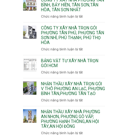
Khánh,
Phường
thi
BÌNH, BẢY HIỀN, TÂN SƠN,TÂN
Bình
Đông
HÒA, TÂN SƠN NHẤT
công
Trưng
Hưng
ép
Chức năng bình luận bị tắt
ở
và
Thuận,
cừ
Công
Cát
Trung
C
ty
CÔNG TY XÂY NHÀ TRỌN GÓI
Lái
Mỹ
vây
xây
PHƯỜNG TÂN PHÚ, PHƯỜNG TÂN
Tây,
chống
SƠN NHÌ, PHÚ THẠNH, PHÚ THỌ
nhà
Tân
sạt
HÒA
Phường
Thới
đào
Tân
Hiệp,
Chức năng bình luận bị tắt
ở
hầm
Bình,
Thới
Công
Bảy
An
ty
BẢNG VẬT TƯ XÂY NHÀ TRỌN
Hiền,
và
xây
GÓI HCM
Tân
An
nhà
Chức năng bình luận bị tắt
ở
Sơn,Tân
Phú
trọn
Bảng
Hòa,
Đông.
gói
vật
NHẬN THẦU XÂY NHÀ TRỌN GÓI
Tân
Phường
tư
V THÔ PHƯỜNG AN LẠC, PHƯỜNG
Sơn
Tân
BÌNH TÂN,PHƯỜNG TÂN TẠO
xây
Nhất
Phú,
nhà
Chức năng bình luận bị tắt
ở
Phường
trọn
Nhận
Tân
gói
thầu
NHẬN THẦU XÂY NHÀ PHƯỜNG
Sơn
HCM
xây
AN NHƠN, PHƯỜNG GÒ VẤP,
Nhì,
PHƯỜNG HẠNH THÔNG,AN HỘI
nhà
Phú
TÂY,AN HỘI ĐÔNG
trọn
Thạnh,
gói
Phú
Chức năng bình luận bị tắt
ở