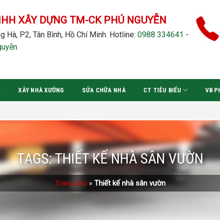
NHH XÂY DỰNG TM-CK PHÚ NGUYỄN
g Hà, P2, Tân Bình, Hồ Chí Minh.
Hotline:
0988 334641
-
guyễn
XÂY NHÀ XƯỞNG
SỬA CHỮA NHÀ
CT TIÊU BIỂU
VB P
TAGS:
THIẾT KẾ NHÀ SÂN VƯỜN
Trang chủ
»
Thiết kế nhà sân vườn