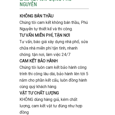
tầng
NGUYỄN
trọn
bao
gói
nhiêu
uy
tiền
KHÔNG BÁN THẦU
tín,
ở
chất
Chúng tôi cam kết không bán thầu, Phú
Gò
lượng?
Vấp
Nguyễn tự thiết kế và thi công.
?
TƯ VẤN MIỄN PHÍ, TẬN NƠI
Tư vấn, báo giá xây dựng nhà phổ, sửa
chữa nhà miễn phí tận tình, nhanh
chóng. tận nơi, làm việc 24/7
CAM KẾT BẢO HÀNH
Chúng tôi luôn cam kết bảo hành công
trình thi công lâu dài, bảo hành lên tới 5
năm cho phần kết cấu, luôn đồng hành
cùng quý khách hàng.
VẬT TƯ CHẤT LƯỢNG
KHÔNG dùng hàng giả, kém chất
lượng, cam kết vật tư đùng như hợp
đồng