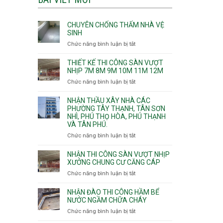
CHUYÊN CHỐNG THẤM NHÀ VỆ
SINH
Chức năng bình luận bị tắt
ở
Chuyên
chống
THIẾT KẾ THI CÔNG SÀN VƯỢT
thấm
NHỊP 7M 8M 9M 10M 11M 12M
nhà
Chức năng bình luận bị tắt
ở
vệ
Thiết
sinh
kế
NHẬN THẦU XÂY NHÀ CÁC
thi
PHƯỜNG TÂY THẠNH, TÂN SƠN
NHÌ, PHÚ THỌ HÒA, PHÚ THẠNH
công
VÀ TÂN PHÚ.
sàn
vượt
Chức năng bình luận bị tắt
ở
nhịp
Nhận
7m
thầu
NHẬN THI CÔNG SÀN VƯỢT NHỊP
8m
xây
XƯỞNG CHUNG CƯ CĂNG CÁP
9m
nhà
Chức năng bình luận bị tắt
ở
10m
các
Nhận
11m
phường
thi
NHẬN ĐÀO THI CÔNG HẦM BỂ
12m
Tây
công
NƯỚC NGẦM CHỮA CHÁY
Thạnh,
sàn
Chức năng bình luận bị tắt
ở
Tân
vượt
Nhận
Sơn