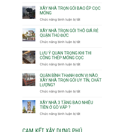
v
Thọ
Nhận
thô
Hòa
thầu
XÂY NHÀ TRỌN GÓI BAO ÉP CỌC
Phường
xây
MÓNG
An
nhà
Chức năng bình luận bị tắt
ở
Lạc,
Phường
Xây
Phường
An
nhà
XÂY NHÀ TRỌN GÓI THÔ GIÁ RẺ
Bình
Nhơn,
trọn
QUẬN THỦ ĐỨC
Tân,Phường
Phường
gói
Tân
Chức năng bình luận bị tắt
ở
Gò
bao
Tạo
Xây
Vấp,
ép
nhà
Phường
LƯU Ý QUAN TRỌNG KHI THI
cọc
trọn
CÔNG THÉP MÓNG CỌC
Hạnh
móng
gói
Thông,An
Chức năng bình luận bị tắt
ở
thô
Hội
Lưu
giá
Tây,An
ý
QUẬN BÌNH THẠNH ĐƠN VỊ NÀO
rẻ
Hội
quan
XÂY NHÀ TRỌN GÓI UY TÍN, CHẤT
Quận
Đông
LƯỢNG?
trọng
Thủ
khi
Chức năng bình luận bị tắt
ở
Đức
thi
Quận
công
Bình
XÂY NHÀ 3 TẦNG BAO NHIÊU
thép
Thạnh
TIỀN Ở GÒ VẤP ?
móng
đơn
Chức năng bình luận bị tắt
ở
cọc
vị
Xây
nào
nhà
xây
3
CAM KẾT XÂY DỰNG PHÚ
nhà